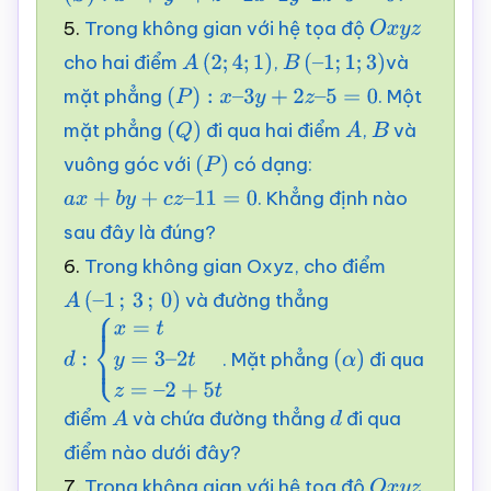
5.
Trong không gian với hệ tọa độ
O
x
y
z
cho hai điểm
,
và
A
(
2
;
4
;
1
)
B
(
–
1
;
1
;
3
)
mặt phẳng
. Một
(
P
)
:
x
–
3
y
+
2
z
–
5
=
0
mặt phẳng
đi qua hai điểm
,
và
(
Q
)
A
B
vuông góc với
có dạng:
(
P
)
. Khẳng định nào
a
x
+
b
y
+
c
z
–
11
=
0
sau đây là đúng?
6.
Trong không gian Oxyz, cho điểm
và đường thẳng
A
(
–
1
;
3
;
0
)
. Mặt phẳng
đi qua
d
:
{
x
=
t
y
=
3
–
(
α
)
2
t
z
=
–
2
+
5
t
điểm
và chứa đường thẳng
đi qua
A
d
điểm nào dưới đây?
7.
Trong không gian với hệ toạ độ
,