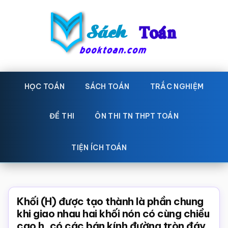
Skip
Bỏ
to
qua
main
primary
content
sidebar
Sách
Học
toán,
HỌC TOÁN
SÁCH TOÁN
TRẮC NGHIỆM
Toán
Đề
-
thi
ĐỀ THI
ÔN THI TN THPT TOÁN
toán,
Học
Sách
TIỆN ÍCH TOÁN
toán
giáo
khoa
Toán,
Khối (H) được tạo thành là phần chung
trắc
khi giao nhau hai khối nón có cùng chiều
cao h, có các bán kính đường tròn đáy
nghiệm