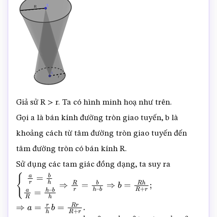
Giả sử R > r. Ta có hình minh hoạ như trên.
Gọi a là bán kính đường tròn giao tuyến, b là
khoảng cách từ tâm đường tròn giao tuyến đến
tâm đường tròn có bán kính R.
Sử dụng các tam giác đồng dạng, ta suy ra
{
a
r
=
b
h
a
R
=
h
–
b
h
⇒
R
r
=
b
h
–
b
⇒
b
=
R
h
R
+
r
;
⇒
a
=
r
h
b
=
R
r
R
+
r
.