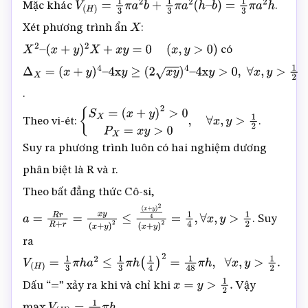
Mặc khác
.
V
(
H
)
=
1
3
π
a
2
b
+
1
3
π
a
2
(
h
–
b
)
=
1
3
π
a
2
h
Xét phương trình ẩn
:
X
có
X
2
–
(
x
+
y
)
2
X
+
x
y
=
0
(
x
,
y
>
0
)
Δ
X
=
(
x
+
y
)
4
–
.
4
x
y
≥
(
2
x
y
)
4
–
4
x
y
>
0
,
∀
x
,
y
>
1
2
Theo vi-ét:
.
{
S
X
=
(
x
+
y
)
2
>
0
P
X
=
x
y
>
0
,
∀
x
,
y
>
1
2
Suy ra phương trình luôn có hai nghiệm dương
phân biệt là R và r.
Theo bất đẳng thức Cô-si,
. Suy
a
=
R
r
R
+
r
=
x
y
(
x
+
y
)
2
≤
(
x
+
y
)
2
4
(
x
+
y
)
2
=
1
4
,
∀
x
,
y
>
1
2
ra
V
(
H
)
=
1
3
π
h
a
2
≤
1
3
π
h
(
1
4
)
2
=
1
48
π
h
,
∀
x
,
y
>
1
2
.
Dấu “=” xảy ra khi và chỉ khi
Vậy
x
=
y
>
1
2
.
.