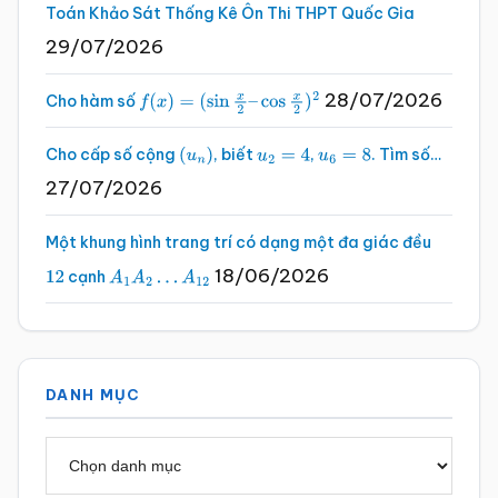
Toán Khảo Sát Thống Kê Ôn Thi THPT Quốc Gia
29/07/2026
28/07/2026
Cho hàm số
f
(
x
)
=
(
sin
x
2
–
cos
x
2
)
2
Cho cấp số cộng
, biết
,
. Tìm số…
(
u
n
)
u
2
=
4
u
6
=
8
27/07/2026
Một khung hình trang trí có dạng một đa giác đều
18/06/2026
cạnh
12
A
1
A
2
…
A
12
DANH MỤC
Danh
mục