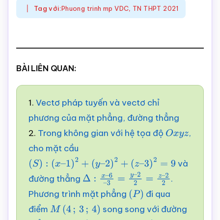
Tag với:
Phuong trinh mp VDC
,
TN THPT 2021
BÀI LIÊN QUAN:
1.
Vectơ pháp tuyến và vectơ chỉ
phương của mặt phẳng, đường thẳng
2.
Trong không gian với hệ tọa độ
,
O
x
y
z
cho mặt cầu
và
(
S
)
:
(
x
–
1
)
2
+
(
y
–
2
)
2
+
(
z
–
3
)
2
=
9
đường thẳng
.
Δ
:
x
–
6
–
3
=
y
–
2
2
=
z
–
Phương trình mặt phẳng
đi qua
2
2
(
P
)
điểm
song song với đường
M
(
4
;
3
;
4
)