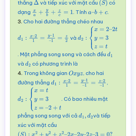
thẳng
và tiếp xúc với mặt cầu
có
Δ
(
S
)
dạng
. Tính
.
x
a
+
y
b
+
z
c
=
1
a
–
b
+
c
3.
Cho hai đường thẳng chéo nhau
và
d
1
:
x
–
2
1
=
y
–
1
–
1
=
z
2
d
2
:
{
x
=
2
–
2
t
y
=
3
z
=
t
. Mặt phẳng song song và cách đều
d
1
và
có phương trình là
d
2
4.
Trong không gian
, cho hai
O
x
y
z
đường thẳng
,
d
1
:
x
–
2
1
=
y
–
1
–
1
=
z
–
2
–
1
. Có bao nhiêu mặt
d
2
:
{
x
=
t
y
=
3
z
=
–
2
+
t
phẳng song song với cả
và tiếp
d
1
,
d
2
xúc với mặt cầu
(
S
)
:
x
2
+
y
2
+
z
2
–
2
x
–
2
y
–
2
z
–
3
=
0
?