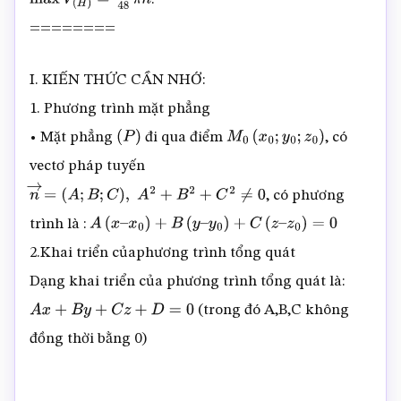
max
V
(
H
)
=
1
48
π
h
========
I. KIẾN THỨC CẦN NHỚ:
1. Phương trình mặt phẳng
• Mặt phẳng
đi qua điểm
, có
(
P
)
M
0
(
x
0
;
y
0
;
z
0
)
vectơ pháp tuyến
, có phương
n
→
=
(
A
;
B
;
C
)
,
A
2
+
B
2
+
C
2
≠
0
trình là :
A
(
x
–
x
0
)
+
B
(
y
–
y
0
)
+
C
(
z
–
z
0
)
=
0
2.Khai triển củaphương trình tổng quát
Dạng khai triển của phương trình tổng quát là:
(trong đó A,B,C không
A
x
+
B
y
+
C
z
+
D
=
0
đồng thời bằng 0)