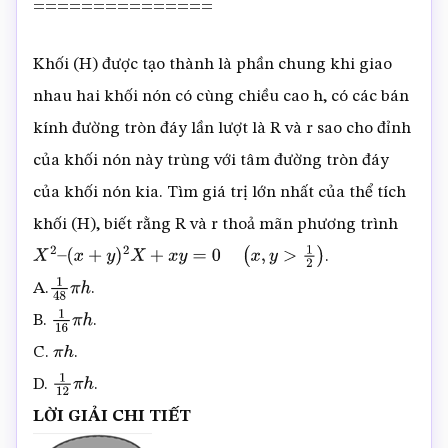
===============
Khối (H) được tạo thành là phần chung khi giao
nhau hai khối nón có cùng chiều cao h, có các bán
kính đường tròn đáy lần lượt là R và r sao cho đỉnh
của khối nón này trùng với tâm đường tròn đáy
của khối nón kia. Tìm giá trị lớn nhất của thể tích
khối (H), biết rằng R và r thoả mãn phương trình
.
X
2
–
(
x
+
y
)
2
X
+
x
y
=
0
(
x
,
y
>
1
2
)
A.
.
1
48
π
h
B.
.
1
16
π
h
C.
.
π
h
D.
.
1
12
π
h
LỜI GIẢI CHI TIẾT