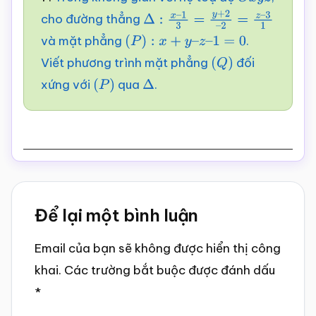
O
x
y
z
cho đường thẳng
Δ
:
x
–
1
3
=
y
+
2
–
2
=
z
–
3
1
và mặt phẳng
.
(
P
)
:
x
+
y
–
z
–
1
=
0
Viết phương trình mặt phẳng
đối
(
Q
)
xứng với
qua
.
(
P
)
Δ
Reader
Để lại một bình luận
Interactions
Email của bạn sẽ không được hiển thị công
khai.
Các trường bắt buộc được đánh dấu
*