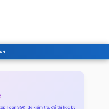
OÁN
e
 tập Toán SGK, đề kiểm tra, đề thi học kỳ,