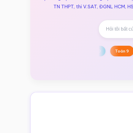
trắc
TN THPT, thi V.SAT, ĐGNL HCM, HSA
nghiệm
Toán
online
Toán 12
Toán 11
Toán 10
Toán 9