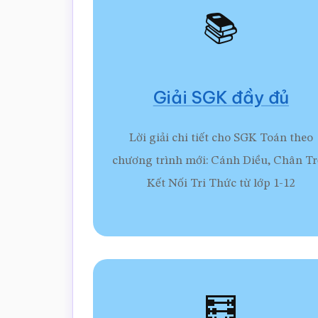
📚
Giải SGK đầy đủ
Lời giải chi tiết cho SGK Toán theo
chương trình mới: Cánh Diều, Chân Tr
Kết Nối Tri Thức từ lớp 1-12
🧮