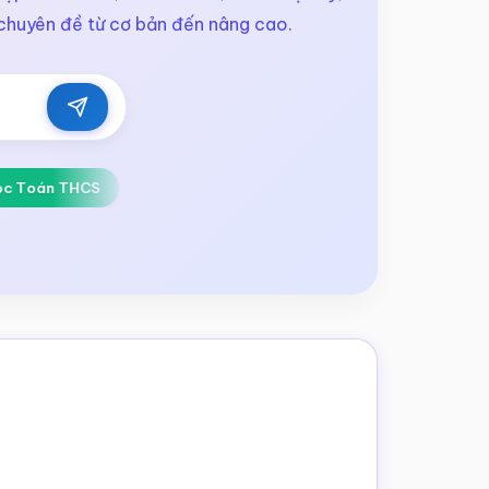
 chuyên đề từ cơ bản đến nâng cao.
oán THCS
Giải bài tập SGK
Sách giáo khoa Toán