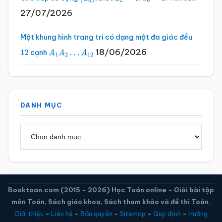
(
u
n
)
u
2
=
4
u
6
=
8
27/07/2026
Một khung hình trang trí có dạng một đa giác đều
18/06/2026
cạnh
12
A
1
A
2
…
A
12
DANH MỤC
Danh
mục
Booktoan.com (2015 - 2026) Học Toán online - Giải bài tập
môn Toán, Sách giáo khoa, Sách tham khảo và đề thi Toán.
Giới thiệu
-
Liên hệ
-
Bản quyền
-
Sitemap
-
Quy định
-
Hướng