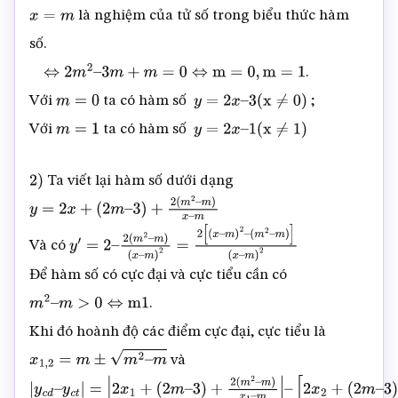
là nghiệm của tử số trong biểu thức hàm
x
=
m
số.
.
⇔
2
m
2
–
3
m
+
m
=
0
⇔
m
=
0
,
m
=
1
Với
ta có hàm số
;
m
=
0
y
=
2
x
–
3
(
x
≠
0
)
Với
ta có hàm số
m
=
1
y
=
2
x
–
1
(
x
≠
1
)
Ta viết lại hàm số dưới dạng
2
)
y
=
2
x
+
(
2
m
–
3
)
+
2
(
m
2
–
m
)
x
–
m
Và có
y
′
=
2
–
2
(
m
2
–
m
)
(
x
–
m
)
2
=
2
[
(
x
–
m
)
2
–
Để hàm số có cực đại và cực tiểu cần có
(
m
2
–
m
)
]
(
x
–
m
)
2
.
m
2
–
m
>
0
⇔
m
1
Khi đó hoành độ các điểm cực đại, cực tiểu là
và
x
1
,
2
=
m
±
m
2
–
m
|
y
c
d
–