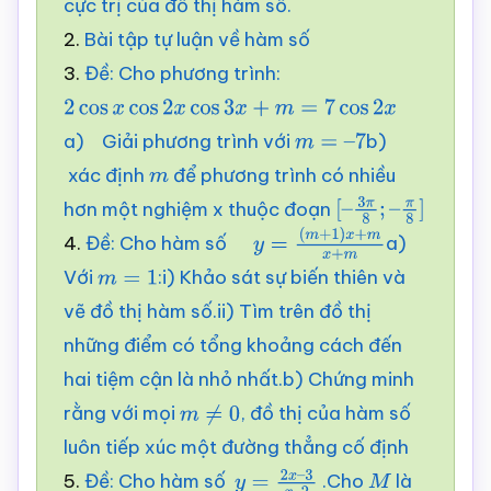
cực trị của đồ thị hàm số.
2.
Bài tập tự luận về hàm số
3.
Đề: Cho phương trình:
2
cos
x
cos
2
x
cos
3
x
+
m
=
7
cos
2
x
a) Giải phương trình với
b)
m
=
–
7
xác định
để phương trình có nhiều
m
hơn một nghiệm x thuộc đoạn
[
–
3
π
8
;
–
4.
Đề: Cho hàm số
a)
π
8
]
y
=
Với
:i) Khảo sát sự biến thiên và
m
=
1
(
m
+
1
)
x
+
m
x
+
m
vẽ đồ thị hàm số.ii) Tìm trên đồ thị
những điểm có tổng khoảng cách đến
hai tiệm cận là nhỏ nhất.b) Chứng minh
rằng với mọi
, đồ thị của hàm số
m
≠
0
luôn tiếp xúc một đường thẳng cố định
5.
Đề: Cho hàm số
.Cho
là
y
=
2
x
–
M