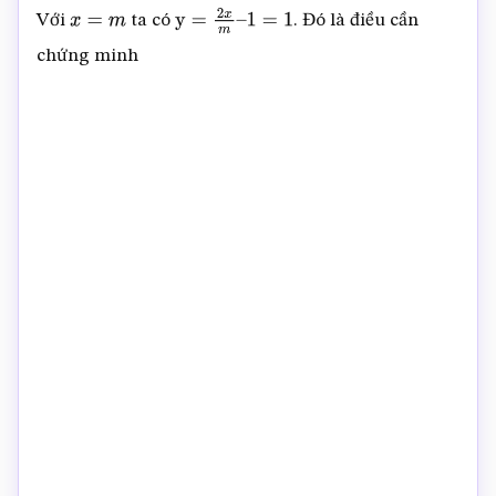
Với
ta có
. Đó là điều cần
x
=
m
y
=
2
x
m
–
1
=
1
chứng minh