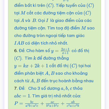
điểm bất kì trên
. Tiếp tuyến của
(
C
)
3
x
–
2
(
C
)
tại
cắt các đường tiệm cận của
M
(
C
)
tại
và
. Gọi
là giao điểm của các
A
B
I
đường tiệm cận. Tìm toạ độ điểm
sao
M
cho đường tròn ngoại tiếp tam giác
có diện tích nhỏ nhất.
I
A
B
6.
Đề: Cho hàm số
có đồ thị
y
=
2
x
+
1
x
+
1
. Tìm
để đường thẳng
(
C
)
k
cắt đồ thị
tại hai
y
=
k
x
+
2
k
+
1
(
C
)
điểm phân biệt
sao cho khoảng
A
,
B
cách từ
đến trục hoành bằng nhau
A
,
B
7.
Đề: Cho 3 số dương
thỏa
a
,
b
,
c
. Tìm giá trị nhỏ nhất của:
a
b
c
=
1
P
=
b
c
a
2
b
+
a
2
c
+
a
c
b
2
a
+
b
2
c
+
a
b
c
2
a
+
c
2
b