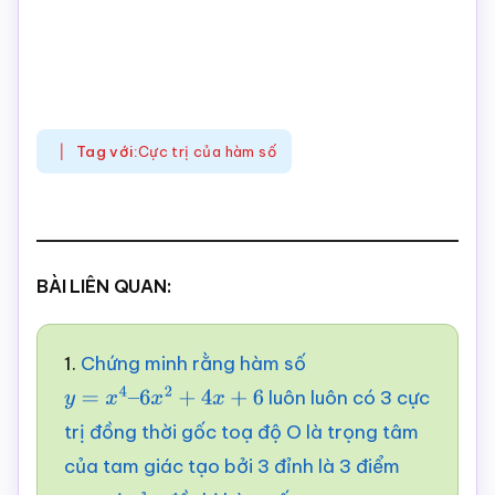
Tag với:
Cực trị của hàm số
BÀI LIÊN QUAN:
1.
Chứng minh rằng hàm số
luôn luôn có 3 cực
y
=
x
4
–
6
x
2
+
4
x
+
6
trị đồng thời gốc toạ độ O là trọng tâm
của tam giác tạo bởi 3 đỉnh là 3 điểm