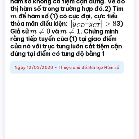
hàm số không có tiệm cận đứng. Vẽ đồ
thị hàm số trong trường hợp đó.2) Tìm
Toán
m
để hàm số (1) có cực đại, cực tiểu
online
thỏa mãn điều kiện:
|
y
C
D
–
y
C
T
|
>
8
3)
Giả sử
m
≠
0
và
m
≠
1
. Chứng minh
rằng tiếp tuyến của (1) tại giao điểm
của nó với trục tung luôn cắt tiệm cận
đứng tại điểm có tung độ bằng 1
Ngày
12/03/2020
-
Thuộc chủ đề:
Bài tập Hàm số