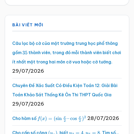
Sidebar
BÀI VIẾT MỚI
chính
Câu lạc bộ cờ của một trường trung học phổ thông
gồm
thành viên, trong đó mỗi thành viên biết chơi
35
ít nhất một trong hai môn cờ vua hoặc cờ tướng.
29/07/2026
Chuyên Đề Xác Suất Có Điều Kiện Toán 12: Giải Bài
Toán Khảo Sát Thống Kê Ôn Thi THPT Quốc Gia
29/07/2026
28/07/2026
Cho hàm số
f
(
x
)
=
(
sin
x
2
–
cos
x
2
)
2
Cho cấp số cộng
, biết
,
. Tìm số…