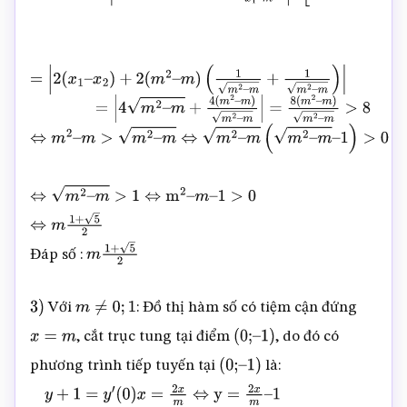
y
c
t
|
=
|
2
x
1
+
(
2
m
–
3
)
+
2
(
m
2
–
=
|
2
(
x
1
–
x
2
)
+
2
(
m
2
–
m
)
(
1
m
2
–
m
+
1
m
2
–
m
)
|
m
)
x
1
–
m
|
–
=
|
4
m
2
–
m
+
4
(
m
2
–
m
)
m
2
–
m
|
=
8
(
m
2
–
[
2
x
2
+
(
2
m
–
m
)
m
2
–
m
>
8
⇔
m
2
–
3
)
+
2
(
m
2
–
m
>
m
2
–
m
)
x
2
–
m
]
m
⇔
⇔
m
m
2
–
2
m
–
>
1
⇔
m
2
–
m
–
1
>
0
m
⇔
(
m
m
1
2
+
–
5
2
Đáp số :
m
–
1
)
>
0
m
1
+
5
2
Với
: Đồ thị hàm số có tiệm cận đứng
3
)
m
≠
0
;
1
, cắt trục tung tại điểm
, do đó có
x
=
m
(
0
;
–
1
)
phương trình tiếp tuyến tại
là:
(
0
;
–
1
)
y
+
1
=
y
′
(
0
)
x
=
2
x
m
⇔
y
=
2
x
m
–
1