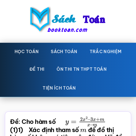
Skip
Bỏ
to
qua
main
primary
content
sidebar
Sách
Học
toán,
HỌC TOÁN
SÁCH TOÁN
TRẮC NGHIỆM
Toán
Đề
-
thi
ĐỀ THI
ÔN THI TN THPT TOÁN
toán,
Học
Sách
TIỆN ÍCH TOÁN
toán
giáo
khoa
Toán,
Đề: Cho hàm số
y
=
2
x
2
–
trắc
3
x
+
m
x
–
m
(1)1) Xác định tham số
m
để đồ thị
nghiệm