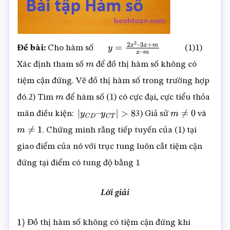
Đề bài:
Cho hàm số
(1)1)
y
=
2
x
2
–
Xác định tham số
để đồ thị hàm số không có
m
3
x
+
m
x
–
m
tiệm cận đứng. Vẽ đồ thị hàm số trong trường hợp
đó.2) Tìm
để hàm số (1) có cực đại, cực tiểu thỏa
m
mãn điều kiện:
3) Giả sử
và
|
y
C
D
–
y
C
T
|
>
8
m
≠
0
. Chứng minh rằng tiếp tuyến của (1) tại
m
≠
1
giao điểm của nó với trục tung luôn cắt tiệm cận
đứng tại điểm có tung độ bằng 1
Lời giải
Đồ thị hàm số không có tiệm cận đứng khi
1
)