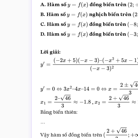
A. Hàm số
đồng biến trên
y
=
f
(
x
)
(
2
;
+
B. Hàm số
nghịch biến trên
y
=
f
(
x
)
(
2
C. Hàm số
đồng biến trên
y
=
f
(
x
)
(
−
8
;
D. Hàm số
đồng biến trên
y
=
f
(
x
)
(
−
3
;
Lời giải:
y
′
=
(
−
2
x
+
5
)
(
−
x
−
3
)
–
(
−
x
2
+
5
x
−
1
)
(
−
1
)
(
−
x
−
3
)
2
=
2
x
2
+
6
x
−
5
x
−
15
+
x
2
−
5
x
+
1
(
−
x
−
3
)
2
4
x
–
14
(
−
x
−
3
)
2
y
′
=
0
⇔
3
x
2
–
4
x
–
14
=
0
⇔
x
=
2
±
46
3
,
x
1
=
2
–
46
3
≈
−
1.8
x
2
=
2
+
46
3
≈
2.5
Bảng biến thiên:
…
Vậy hàm số đồng biến trên
(
2
+
46
3
;
+
∞
)