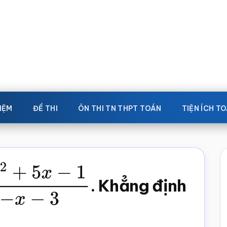
IỆM
ĐỀ THI
ÔN THI TN THPT TOÁN
TIỆN ÍCH T
5
x
−
1
−
x
−
3
. Khẳng định