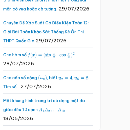
thành viên biết chơi ít nhất một trong hai
29/07/2026
môn cờ vua hoặc cờ tướng.
Chuyên Đề Xác Suất Có Điều Kiện Toán 12:
Giải Bài Toán Khảo Sát Thống Kê Ôn Thi
29/07/2026
THPT Quốc Gia
Cho hàm số
f
(
x
)
=
(
sin
x
2
–
cos
x
2
)
2
28/07/2026
Cho cấp số cộng
, biết
,
.
(
u
n
)
u
2
=
4
u
6
=
8
27/07/2026
Tìm số…
Một khung hình trang trí có dạng một đa
giác đều
cạnh
12
A
1
A
2
…
A
12
18/06/2026