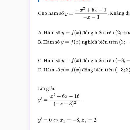
Cho hàm số
. Khẳng đ
y
=
−
x
2
+
5
x
−
1
−
x
−
3
A. Hàm số
đồng biến trên
y
=
f
(
x
)
(
2
;
+
∞
)
B. Hàm số
nghịch biến trên
y
=
f
(
x
)
(
2
;
+
C. Hàm số
đồng biến trên
y
=
f
(
x
)
(
−
8
;
−
3
D. Hàm số
đồng biến trên
y
=
f
(
x
)
(
−
3
;
2
)
Lời giải:
.
y
′
=
x
2
+
6
x
−
16
(
−
x
−
3
)
2
.
y
′
=
0
⇔
x
1
=
−
8
,
x
2
=
2