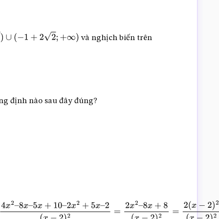
và nghịch biến trên
−
1
+
2
2
;
+
∞
)
ng định nào sau đây đúng?