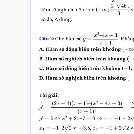
Hàm số nghịch biến trên
v
(
−
∞
;
2
–
46
3
)
Do đó, A đúng.
Câu 2:
Cho hàm số
. Khẳn
y
=
x
2
–
4
x
+
3
x
+
1
A. Hàm số đồng biến trên khoảng
(
−
∞
;
B. Hàm số nghịch biến trên khoảng
(
−
C. Hàm số đồng biến trên khoảng
(
−
1
;
D. Hàm số nghịch biến trên khoảng
(
−
Lời giải:
y
′
=
(
2
x
−
4
)
(
x
+
1
)
–
(
x
2
−
4
x
+
3
)
(
x
+
1
)
2
=
2
x
2
+
2
x
y
′
=
0
⇔
x
2
+
2
x
–
7
=
0
⇔
x
=
−
1
±
2
2
,
x
1
=
−
1
–
2
2
≈
−
3.8
x
2
=
−
1
+
2
2
≈
1.8