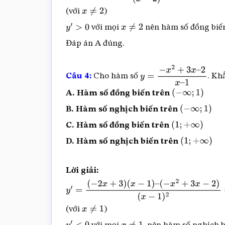
(với
)
(
x
−
2
)
2
=
4
x
2
–
8
x
–
5
x
+
10
–
x
≠
2
với mọi
nên hàm số đồng biế
2
x
2
+
5
x
–
2
(
x
−
2
)
2
=
2
x
2
–
y
′
>
0
x
≠
2
Đáp án A đúng.
8
x
+
8
(
x
−
2
)
2
=
2
(
x
−
2
)
2
(
x
−
2
)
2
=
2
Câu 4:
Cho hàm số
. Kh
y
=
−
x
2
+
3
x
–
2
x
–
1
A. Hàm số đồng biến trên
(
−
∞
;
1
)
B. Hàm số nghịch biến trên
(
−
∞
;
1
)
C. Hàm số đồng biến trên
(
1
;
+
∞
)
D. Hàm số nghịch biến trên
(
1
;
+
∞
)
Lời giải:
y
′
=
(
−
2
x
+
3
)
(
x
−
1
)
–
(với
)
(
−
x
2
+
3
x
−
2
)
x
≠
1