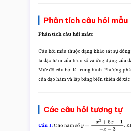
Phân tích câu hỏi mẫu
Phân tích câu hỏi mẫu:
Câu hỏi mẫu thuộc dạng khảo sát sự đồng 
là đạo hàm của hàm số và ứng dụng của đạ
Mức độ câu hỏi là trung bình. Phương phá
của đạo hàm và lập bảng biến thiên để xác
Các câu hỏi tương tự
Câu 1:
Cho hàm số
. K
y
=
−
x
2
+
5
x
−
1
−
x
−
3