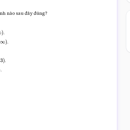
ịnh nào sau đây đúng?
.
.
∞
)
.
)
.