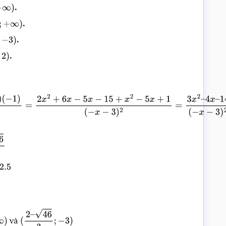
.
∞
)
.
;
+
∞
)
.
−
3
)
.
2
)
=
3
x
2
–
và
(
2
–
46
3
;
−
3
)