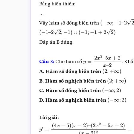
Bảng biến thiên:
…
Vậy hàm số đồng biến trên
(
−
∞
;
−
1
–
2
2
)
∪
(
(
−
1
–
2
2
;
−
1
)
∪
(
−
1
;
−
1
+
2
2
)
Đáp án B đúng.
Câu 3:
Cho hàm số
. Khẳ
y
=
2
x
2
–
5
x
+
2
x
–
2
A. Hàm số đồng biến trên
(
2
;
+
∞
)
B. Hàm số nghịch biến trên
(
2
;
+
∞
)
C. Hàm số đồng biến trên
(
−
∞
;
2
)
D. Hàm số nghịch biến trên
(
−
∞
;
2
)
Lời giải:
y
′
=
(
4
x
−
5
)
(
x
−
2
)
–
(
2
x
2
−
5
x
+
2
)