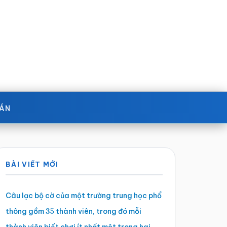
OÁN
Sidebar
BÀI VIẾT MỚI
chính
Câu lạc bộ cờ của một trường trung học phổ
thông gồm
thành viên, trong đó mỗi
35