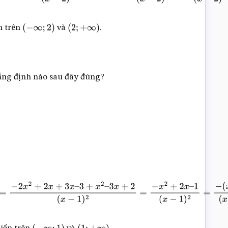
n trên
và
.
(
−
∞
;
2
)
(
2
;
+
∞
)
ẳng định nào sau đây đúng?