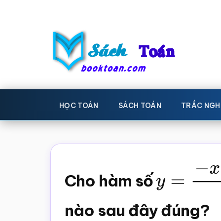
Skip
Bỏ
to
qua
main
primary
content
sidebar
Sách
Học
toán,
Toán
HỌC TOÁN
SÁCH TOÁN
TRẮC NGH
Đề
-
thi
toán,
Học
Sách
Cho hàm số
y
=
−
x
2
+
toán
giáo
khoa
nào sau đây đúng?
Toán,