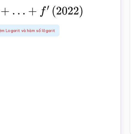
022
)
ệm Logarit và hàm số lôgarit