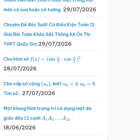
thành viên biết chơi ít nhất một trong hai
29/07/2026
môn cờ vua hoặc cờ tướng.
Chuyên Đề Xác Suất Có Điều Kiện Toán 12:
Giải Bài Toán Khảo Sát Thống Kê Ôn Thi
29/07/2026
THPT Quốc Gia
Cho hàm số
f
(
x
)
=
(
sin
x
2
–
cos
x
2
)
2
28/07/2026
Cho cấp số cộng
, biết
,
.
(
u
n
)
u
2
=
4
u
6
=
8
27/07/2026
Tìm số…
Một khung hình trang trí có dạng một đa
giác đều
cạnh
12
A
1
A
2
…
A
12
18/06/2026