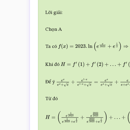
Lời giải:
Chọn A
Ta có
f
(
x
)
=
2023.
ln
(
e
x
2023
+
e
1
2
)
⇒
f
′
(
x
)
=
e
Khi đó
H
=
f
′
(
1
)
+
f
′
(
2
)
+
…
+
f
′
(
2022
)
=
e
1
20
+
e
2022
2023
e
2022
2023
+
e
1
2
Để ý
e
x
e
x
+
e
+
e
1
–
x
e
1
–
x
+
e
=
e
x
e
x
+
e
+
e
e
+
Từ đó
H
=
(
e
1
2023
e
1
2023
+
e
1
2
+
e
2022
2023
e
2022
(
e
2
2023
e
2
2023
+
e
1
2
+
…
+
e
2020
2023
e
2020