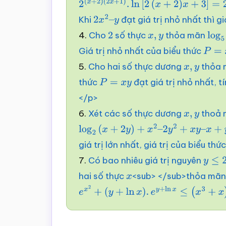
2
(
x
+
2
)
(
2
x
+
1
)
.
ln
[
2
(
x
+
2
)
x
+
3
]
=
2
y
+
x
Khi
đạt giá trị nhỏ nhất thì gi
2
x
2
–
4.
Cho
số thực
thỏa mãn
y
2
x
,
y
log
5
Giá trị nhỏ nhất của biểu thức
P
=
x
+
5.
Cho hai số thực dương
thỏa 
x
,
y
thức
đạt giá trị nhỏ nhất, tí
P
=
x
y
</p>
6.
Xét các số thực dương
thoả 
x
,
y
log
2
(
x
+
2
y
)
+
x
2
–
2
y
2
+
x
y
–
x
+
y
=
0
giá trị lớn nhất, giá trị của biểu thứ
7.
Có bao nhiêu giá trị nguyên
y
≤
20
hai số thực
<sub> </sub>thỏa mãn
x
e
x
2
+
(
y
+
ln
x
)
.
e
y
+
ln
x
≤
(
x
3
+
x
)
e
y