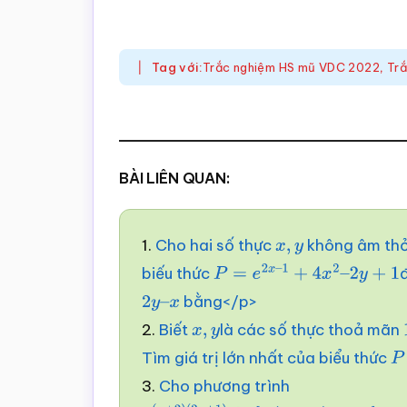
Tag với:
Trắc nghiệm HS mũ VDC 2022
,
Trắ
BÀI LIÊN QUAN:
1.
Cho hai số thực
không âm th
x
,
y
biếu thức
đ
P
=
e
2
x
–
1
+
4
x
2
–
2
y
+
1
bằng</p>
2
y
–
2.
Biết
là các số thực thoả mãn
x
x
,
y
Tìm giá trị lớn nhất của biểu thức
P
3.
Cho phương trình