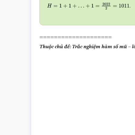
.
H
=
1
+
1
+
…
+
1
=
2022
2
=
1011
====================
Thuộc chủ đề: Trắc nghiệm hàm số mũ – l