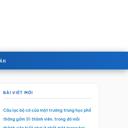
OÁN
Sidebar
BÀI VIẾT MỚI
chính
Câu lạc bộ cờ của một trường trung học phổ
thông gồm
thành viên, trong đó mỗi
35