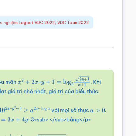
c nghiệm Logarit VDC 2022
,
VDC Toan 2022
ỏa mãn
. Khi
x
2
+
2
x
–
y
+
1
=
log
2
2
y
+
1
x
+
1
ạt giá trị nhỏ nhất, giá trị của biểu thức
với mọi số thực
.
10
2
x
–
y
2
+
3
≥
a
2
x
–
a
>
0
<sub> </sub>bằng</p>
=
log
3
x
a
+
4
y
–
3