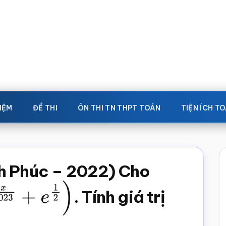
IỆM
ĐỀ THI
ÔN THI TN THPT TOÁN
TIỆN ÍCH T
h Phúc – 2022) Cho
3
+
e
1
2
)
. Tính giá trị