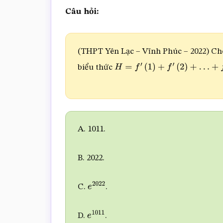
Câu hỏi:
(THPT Yên Lạc – Vĩnh Phúc – 2022) C
biểu thức
H
=
f
′
(
1
)
+
f
′
(
2
)
+
…
+
f
′
(
2022
)
A. 1011.
B. 2022.
C.
.
e
2022
D.
.
e
1011