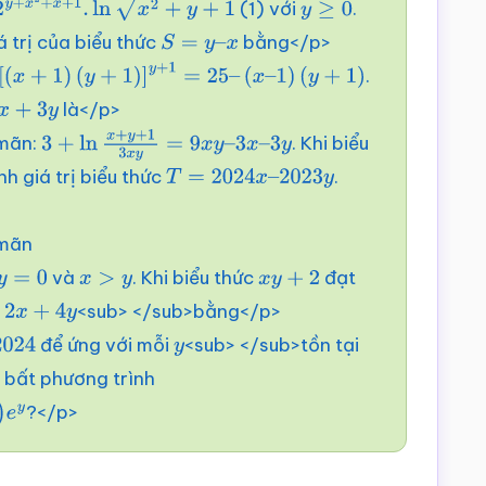
(1) với
.
2
+
x
+
1
.
ln
x
2
+
y
+
1
y
≥
0
á trị của biểu thức
bằng</p>
S
=
y
–
x
.
[
(
x
+
1
)
(
y
+
1
)
]
y
+
1
=
25
–
(
x
–
1
)
(
y
+
1
)
là</p>
3
y
mãn:
. Khi biểu
3
+
ln
x
+
y
+
1
3
x
y
=
9
x
y
–
3
x
–
3
y
nh giá trị biểu thức
.
T
=
2024
x
–
2023
y
mãn
và
. Khi biểu thức
đạt
x
>
y
x
y
+
2
c
<sub> </sub>bằng</p>
2
x
+
4
y
để ứng với mỗi
<sub> </sub>tồn tại
24
y
 bất phương trình
?</p>