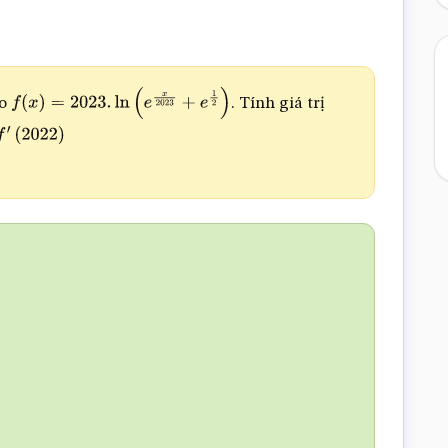
ho
. Tính giá trị
f
(
x
)
=
2023.
ln
(
e
x
2023
+
e
1
2
)