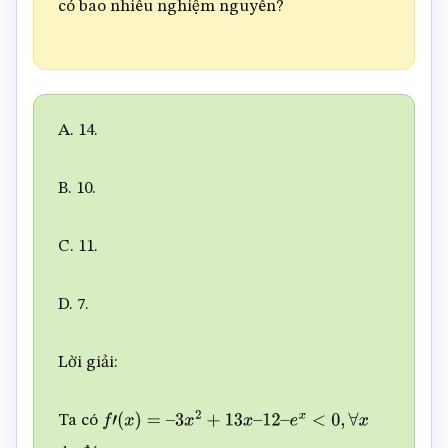
có bao nhiêu nghiệm nguyên?
A. 14.
B. 10.
C. 11.
D. 7.
Lời giải:
Ta có
f
′
(
x
)
=
–
3
x
2
+
13
x
–
12
–
e
x
<
0
,
∀
x