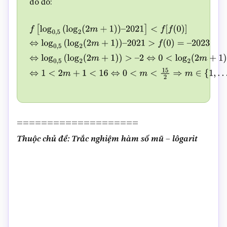
do đó:
f
[
log
0
,
5
(
log
2
(
2
m
+
1
)
)
–
2021
]
<
f
[
f
(
0
)
]
⇔
log
0
,
5
(
log
2
(
2
m
2021
>
f
(
0
)
=
–
2023
⇔
log
0
,
5
(
log
2
(
2
m
+
1
)
)
>
–
2
⇔
0
<
log
2
(
2
=
4
⇔
1
<
2
m
+
1
<
16
⇔
0
<
m
<
15
2
⇒
m
∈
{
1
,
…
,
7
}
.
====================
Thuộc chủ đề: Trắc nghiệm hàm số mũ – lôgarit