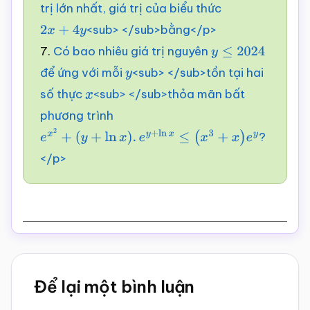
trị lớn nhất, giá trị của biểu thức
<sub> </sub>bằng</p>
2
x
+
4
y
7.
Có bao nhiêu giá trị nguyên
y
≤
2024
để ứng với mỗi
<sub> </sub>tồn tại hai
y
số thực
<sub> </sub>thỏa mãn bất
x
phương trình
?
e
x
2
+
(
y
+
ln
x
)
.
e
y
+
ln
x
≤
(
x
3
+
x
)
e
y
</p>
Reader
Để lại một bình luận
Interactions