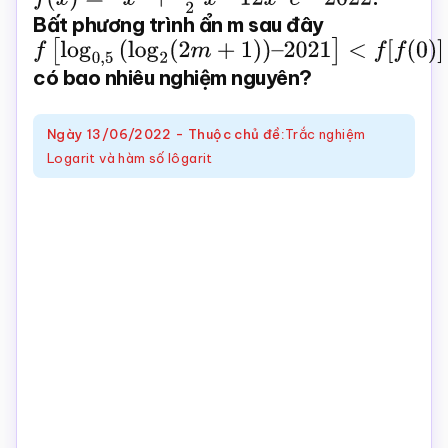
Bất phương trình ẩn m sau đây
Toán
f
[
log
0
,
5
(
log
2
(
2
m
+
1
)
)
–
online
2021
]
<
f
[
f
(
0
)
]
có bao nhiêu nghiệm nguyên?
Ngày
13/06/2022
-
Thuộc chủ đề:
Trắc nghiệm
Logarit và hàm số lôgarit