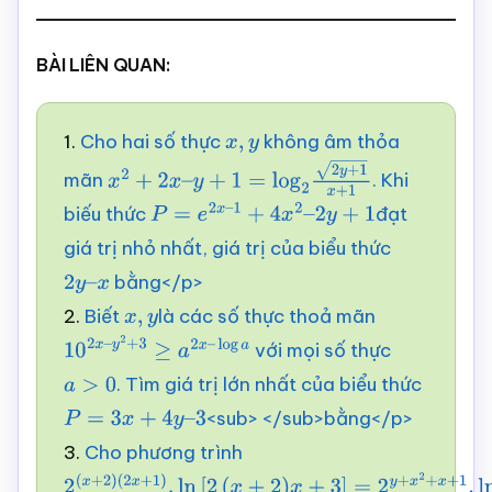
BÀI LIÊN QUAN:
1.
Cho hai số thực
không âm thỏa
x
,
y
mãn
. Khi
x
2
+
2
x
–
y
+
1
=
log
2
2
y
+
1
x
+
1
biếu thức
đạt
P
=
e
2
x
–
1
+
4
x
2
–
2
y
+
1
giá trị nhỏ nhất, giá trị của biểu thức
bằng</p>
2
y
–
2.
Biết
là các số thực thoả mãn
x
x
,
y
với mọi số thực
10
2
x
–
y
2
+
3
≥
a
2
x
–
. Tìm giá trị lớn nhất của biểu thức
log
a
>
0
a
<sub> </sub>bằng</p>
P
=
3
x
+
4
y
–
3
3.
Cho phương trình