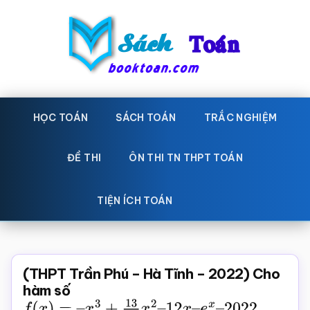
Skip
Bỏ
to
qua
main
primary
content
sidebar
Sách
Học
toán,
HỌC TOÁN
SÁCH TOÁN
TRẮC NGHIỆM
Toán
Đề
-
thi
ĐỀ THI
ÔN THI TN THPT TOÁN
toán,
Học
Sách
TIỆN ÍCH TOÁN
toán
giáo
khoa
Toán,
(THPT Trần Phú – Hà Tĩnh – 2022) Cho
trắc
hàm số
f
(
x
)
=
–
x
3
+
13
2
x
2
–
12
x
–
e
x
–
2022
.
nghiệm