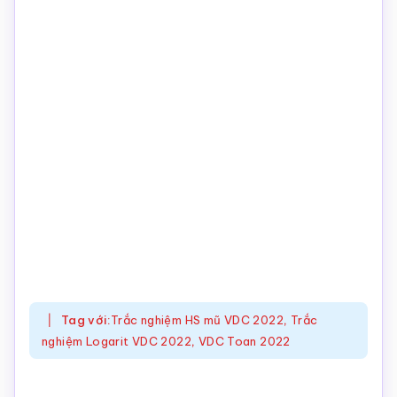
Tag với:
Trắc nghiệm HS mũ VDC 2022
,
Trắc
nghiệm Logarit VDC 2022
,
VDC Toan 2022