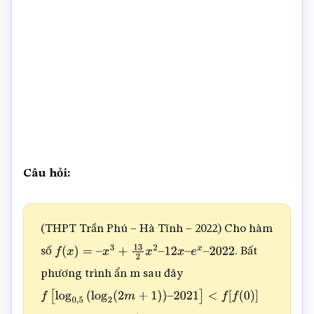
Câu hỏi:
(THPT Trần Phú – Hà Tĩnh – 2022) Cho hàm
số
. Bất
f
(
x
)
=
–
x
3
+
13
2
x
2
–
12
x
–
e
x
–
2022
phương trình ẩn m sau đây
f
[
log
0
,
5
(
log
2
(
2
m
+
1
)
)
–
2021
]
<
f
[
f
(
0
)
]