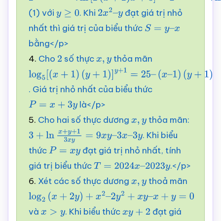
2
(
x
+
2
)
(1) với
. Khi
đạt giá trị nhỏ
(
2
x
+
1
)
.
y
ln
≥
[
0
2
(
x
+
2
)
x
2
+
x
3
2
]
–
=
2
y
+
x
2
+
x
+
1
.
ln
x
2
+
y
+
1
nhất thì giá trị của biểu thức
y
S
=
y
–
x
bằng</p>
4.
Cho
số thực
thỏa mãn
2
x
,
y
log
5
[
(
x
+
1
)
. Giá trị nhỏ nhất của biểu thức
(
y
+
1
)
]
y
+
1
=
25
–
là</p>
(
P
x
=
–
x
1
+
)
3
(
y
y
+
1
)
5.
Cho hai số thực dương
thỏa mãn:
x
,
y
. Khi biểu
3
+
ln
x
+
y
+
1
3
x
y
=
9
x
y
–
3
x
–
3
y
thức
đạt giá trị nhỏ nhất, tính
P
=
x
y
giá trị biểu thức
.</p>
T
=
2024
x
–
2023
y
6.
Xét các số thực dương
thoả mãn
x
,
y
log
2
(
x
+
2
y
)
+
x
2
–
và
. Khi biểu thức
đạt giá
2
y
2
x
+
>
x
y
y
–
x
+
y
=
0
x
y
+
2