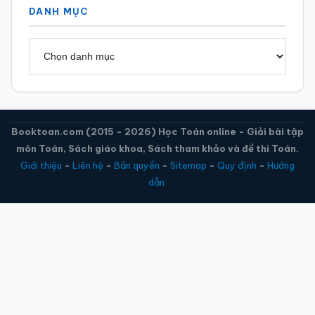
DANH MỤC
Danh
mục
Booktoan.com (2015 - 2026) Học Toán online - Giải bài tập
môn Toán, Sách giáo khoa, Sách tham khảo và đề thi Toán.
Giới thiệu
-
Liên hệ
-
Bản quyền
-
Sitemap
-
Quy định
-
Hướng
dẫn.