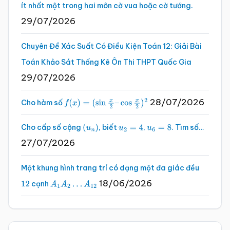
ít nhất một trong hai môn cờ vua hoặc cờ tướng.
29/07/2026
Chuyên Đề Xác Suất Có Điều Kiện Toán 12: Giải Bài
Toán Khảo Sát Thống Kê Ôn Thi THPT Quốc Gia
29/07/2026
28/07/2026
Cho hàm số
f
(
x
)
=
(
sin
x
2
–
cos
x
2
)
2
Cho cấp số cộng
, biết
,
. Tìm số…
(
u
n
)
u
2
=
4
u
6
=
8
27/07/2026
Một khung hình trang trí có dạng một đa giác đều
18/06/2026
cạnh
12
A
1
A
2
…
A
12