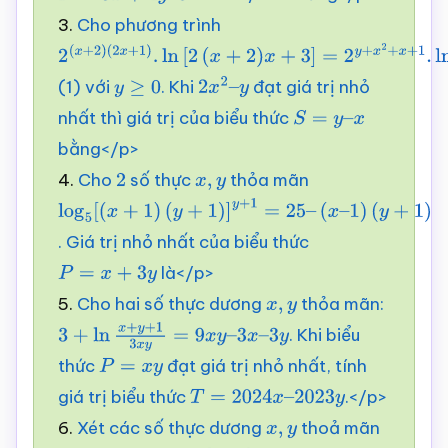
3.
Cho phương trình
2
(
x
+
2
)
(1) với
. Khi
đạt giá trị nhỏ
(
2
x
+
1
)
.
y
ln
≥
[
0
2
(
x
+
2
)
x
2
+
x
3
2
]
–
=
2
y
+
x
2
+
x
+
1
.
ln
x
2
+
y
+
1
nhất thì giá trị của biểu thức
y
S
=
y
–
x
bằng</p>
4.
Cho
số thực
thỏa mãn
2
x
,
y
log
5
[
(
x
+
1
)
. Giá trị nhỏ nhất của biểu thức
(
y
+
1
)
]
y
+
1
=
25
–
là</p>
(
P
x
=
–
x
1
+
)
3
(
y
y
+
1
)
5.
Cho hai số thực dương
thỏa mãn:
x
,
y
. Khi biểu
3
+
ln
x
+
y
+
1
3
x
y
=
9
x
y
–
3
x
–
3
y
thức
đạt giá trị nhỏ nhất, tính
P
=
x
y
giá trị biểu thức
.</p>
T
=
2024
x
–
2023
y
6.
Xét các số thực dương
thoả mãn
x
,
y