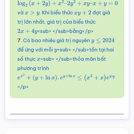
log
2
(
x
+
2
y
)
+
x
2
–
và
. Khi biểu thức
đạt giá
2
y
2
x
+
>
x
y
y
–
x
+
y
=
0
x
y
+
2
trị lớn nhất, giá trị của biểu thức
<sub> </sub>bằng</p>
2
x
+
4
y
7.
Có bao nhiêu giá trị nguyên
y
≤
2024
để ứng với mỗi
<sub> </sub>tồn tại hai
y
số thực
<sub> </sub>thỏa mãn bất
x
phương trình
?
e
x
2
+
(
y
+
ln
x
)
.
e
y
+
ln
x
≤
(
x
3
+
x
)
e
y
</p>
Reader