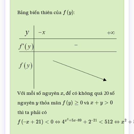
1
–
512
≥
4
5
+
2
–
1
–
Bảng biến thiên của
:
f
(
y
)
512
>
0
,
∀
x
∈
Z
Với mỗi số nguyên
, để có không quá 20 số
x
nguyên
thỏa mãn
và
y
f
(
y
)
≥
0
x
+
y
>
0
thì ta phải có
f
(
–
x
+
21
)
<
0
⇔
4
x
2
+
5
x
–
89
+
2
–
21
<
512
⇔
x
2
+
5
x
–
89
<
log
4