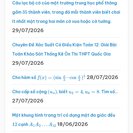
Câu lạc bộ cờ của một trường trung học phổ thông
gồm
thành viên, trong đó mỗi thành viên biết chơi
35
ít nhất một trong hai môn cờ vua hoặc cờ tướng.
29/07/2026
Chuyên Đề Xác Suất Có Điều Kiện Toán 12: Giải Bài
Toán Khảo Sát Thống Kê Ôn Thi THPT Quốc Gia
29/07/2026
28/07/2026
Cho hàm số
f
(
x
)
=
(
sin
x
2
–
cos
x
2
)
2
Cho cấp số cộng
, biết
,
. Tìm số…
(
u
n
)
u
2
=
4
u
6
=
8
27/07/2026
Một khung hình trang trí có dạng một đa giác đều
18/06/2026
cạnh
12
A
1
A
2
…
A
12