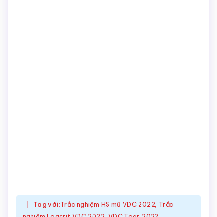
Tag với:
Trắc nghiệm HS mũ VDC 2022
,
Trắc
nghiệm Logarit VDC 2022
,
VDC Toan 2022