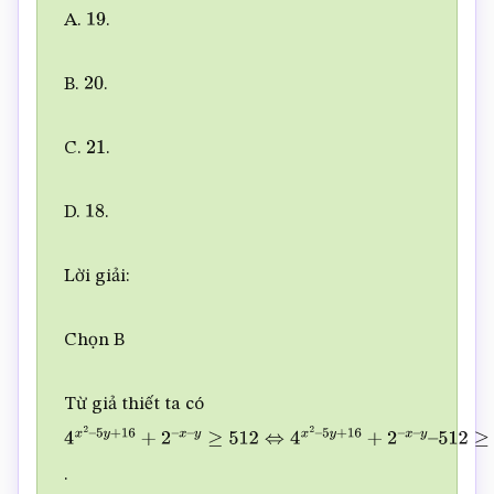
A.
.
19
B.
.
20
C.
.
21
D.
.
18
Lời giải:
Chọn B
Từ giả thiết ta có
4
x
2
–
.
5
y
+
16
+
2
–
x
–