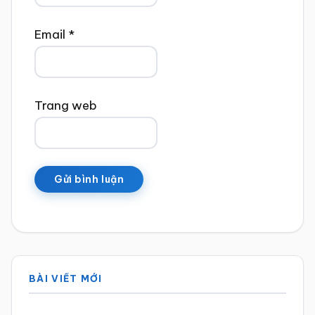
Email
*
Trang web
Sidebar
BÀI VIẾT MỚI
chính