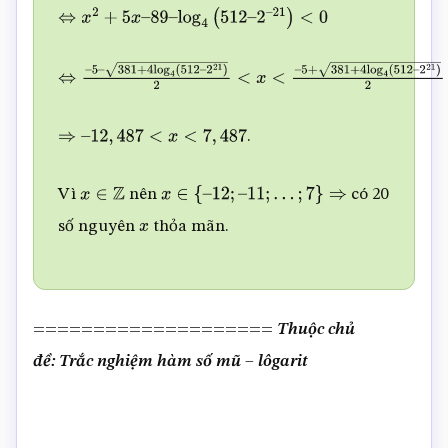
⇔
x
2
+
5
x
–
89
–
log
4
(
512
–
2
–
21
)
<
0
⇔
–
5
–
381
+
4
log
4
(
512
–
2
21
)
2
<
x
<
–
5
+
381
+
4
log
4
(
512
–
2
21
)
2
.
⇒
–
12
,
487
<
x
<
7
,
487
Vì
nên
có 20
x
∈
Z
x
∈
{
–
12
;
–
11
;
…
;
7
}
⇒
số nguyên
thỏa mãn.
x
====================
Thuộc chủ
đề: Trắc nghiệm hàm số mũ – lôgarit