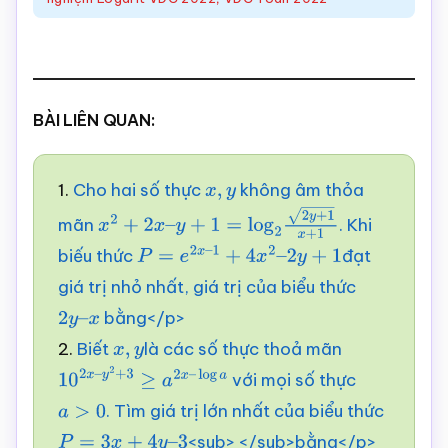
BÀI LIÊN QUAN:
1.
Cho hai số thực
không âm thỏa
x
,
y
mãn
. Khi
x
2
+
2
x
–
y
+
1
=
log
2
2
y
+
1
x
+
1
biếu thức
đạt
P
=
e
2
x
–
1
+
4
x
2
–
2
y
+
1
giá trị nhỏ nhất, giá trị của biểu thức
bằng</p>
2
y
–
2.
Biết
là các số thực thoả mãn
x
x
,
y
với mọi số thực
10
2
x
–
y
2
+
3
≥
a
2
x
–
. Tìm giá trị lớn nhất của biểu thức
log
a
>
0
a
<sub> </sub>bằng</p>
P
=
3
x
+
4
y
–
3