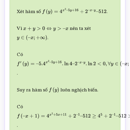
y
≥
512
⇔
4
x
2
–
Xét hàm số
.
f
(
y
)
=
4
x
2
–
5
y
+
16
+
2
–
x
–
y
–
512
5
y
+
16
+
2
–
x
–
y
–
512
≥
0
Vì
nên ta xét
x
+
y
>
0
⇔
y
>
–
x
.
y
∈
(
–
x
;
+
∞
)
Có
f
′
(
y
)
=
–
5.4
x
2
–
.
5
y
+
16
.
ln
4
–
2
–
x
–
Suy ra hàm số
luôn nghịch biến.
f
(
y
)
y
.
ln
2
<
0
,
∀
y
∈
(
–
x
;
+
∞
)
Có
f
(
–
.
x
+
1
)
=
4
x
2
+
5
x
+
11
+
2
–