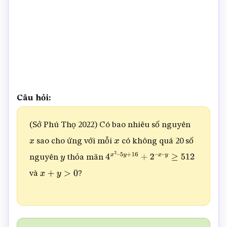
Câu hỏi:
(Sở Phú Thọ 2022) Có bao nhiêu số nguyên
sao cho ứng với mỗi
có không quá 20 số
x
x
nguyên
thỏa mãn
y
4
x
2
–
5
y
+
16
+
2
–
x
–
y
≥
512
và
?
x
+
y
>
0