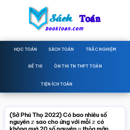
Skip
Bỏ
to
qua
main
primary
content
sidebar
Sách
Học
toán,
HỌC TOÁN
SÁCH TOÁN
TRẮC NGHIỆM
Toán
Đề
-
thi
ĐỀ THI
ÔN THI TN THPT TOÁN
toán,
Học
Sách
TIỆN ÍCH TOÁN
toán
giáo
khoa
Toán,
(Sở Phú Thọ 2022) Có bao nhiêu số
trắc
nguyên
x
sao cho ứng với mỗi
x
có
không quá 20 số nguyên
y
thỏa mãn
nghiệm