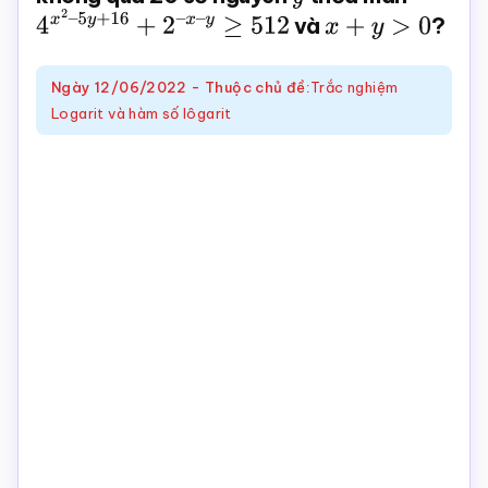
4
x
2
–
5
y
+
16
+
2
–
x
–
y
≥
512
và
x
+
y
>
0
?
Toán
online
Ngày
12/06/2022
-
Thuộc chủ đề:
Trắc nghiệm
Logarit và hàm số lôgarit