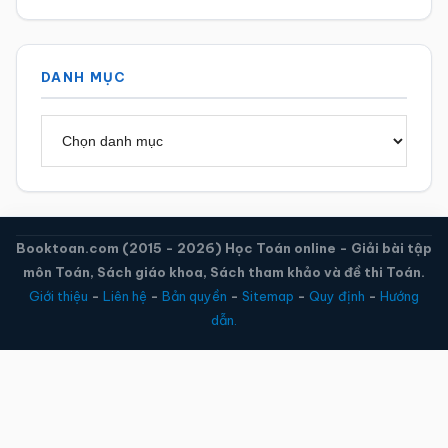
DANH MỤC
Danh
mục
Booktoan.com (2015 - 2026) Học Toán online - Giải bài tập
môn Toán, Sách giáo khoa, Sách tham khảo và đề thi Toán.
Giới thiệu
-
Liên hệ
-
Bản quyền
-
Sitemap
-
Quy định
-
Hướng
dẫn.