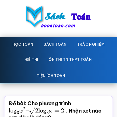
Skip
Bỏ
to
qua
main
primary
content
sidebar
Sách
Học
toán,
HỌC TOÁN
SÁCH TOÁN
TRẮC NGHIỆM
Toán
Đề
-
thi
ĐỀ THI
ÔN THI TN THPT TOÁN
toán,
Học
Sách
TIỆN ÍCH TOÁN
toán
giáo
khoa
Toán,
Đề bài: Cho phương trình
trắc
log
3
x
2
–
2
log
3
x
=
2.
. Nhận xét nào
nghiệm