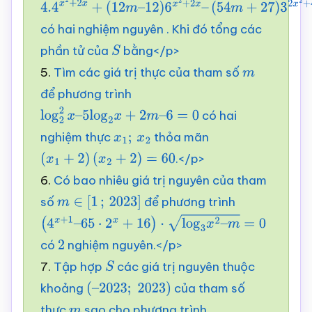
4.4
x
2
+
2
x
+
(
12
m
–
có hai nghiệm nguyên . Khi đó tổng các
12
)
6
x
2
+
2
x
–
phần tử của
bằng</p>
(
54
m
+
27
)
3
2
S
x
2
+
4
x
=
0
5.
Tìm các giá trị thực của tham số
m
để phương trình
có hai
log
2
2
x
–
5
log
2
x
+
2
m
–
6
=
0
nghiệm thực
thỏa mãn
x
1
;
x
2
.</p>
(
x
1
+
2
)
(
x
2
+
2
)
=
60
6.
Có bao nhiêu giá trị nguyên của tham
số
để phương trình
m
∈
[
1
;
2023
]
(
4
x
+
1
–
65
⋅
2
x
+
16
)
⋅
log
3
x
2
–
m
=
0
có
nghiệm nguyên.</p>
2
7.
Tập hợp
các giá trị nguyên thuộc
S
khoảng
của tham số
(
–
2023
;
2023
)
thực
sao cho phương trình