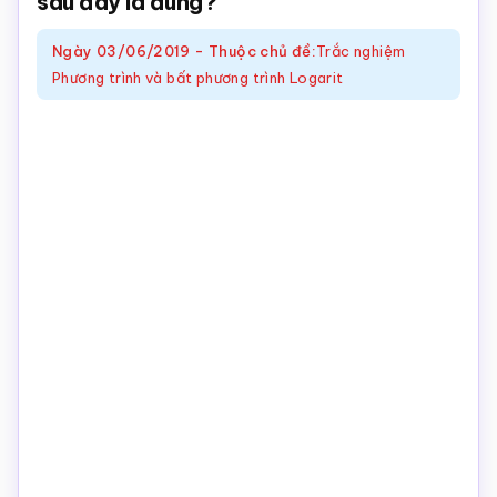
sau đây là đúng?
Toán
Ngày
03/06/2019
-
Thuộc chủ đề:
Trắc nghiệm
online
Phương trình và bất phương trình Logarit