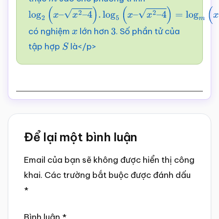
m
log
2
(
x
–
x
2
–
có nghiệm
lớn hơn
. Số phần tử của
4
)
.
log
5
(
x
–
x
2
–
x
3
tập hợp
là</p>
4
)
=
log
m
(
x
+
x
2
–
S
4
)
Reader
Để lại một bình luận
Interactions
Email của bạn sẽ không được hiển thị công
khai.
Các trường bắt buộc được đánh dấu
*
Bình luận
*