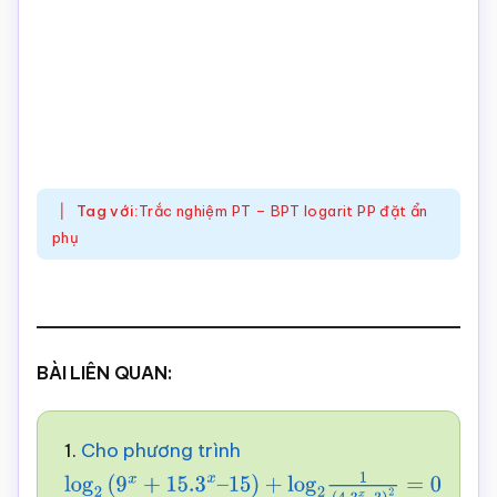
Tag với:
Trắc nghiệm PT – BPT logarit PP đặt ẩn
phụ
BÀI LIÊN QUAN:
1.
Cho phương trình
log
2
(
9
x
+
15.3
x
–