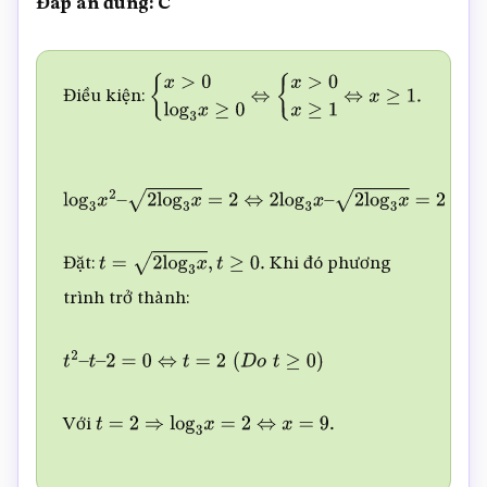
Đáp án đúng: C
Điều kiện:
{
x
>
0
log
3
x
≥
0
⇔
{
x
>
0
x
≥
1
⇔
x
≥
1.
log
3
x
2
–
2
log
3
x
=
2
⇔
2
log
3
x
–
2
log
3
x
=
2
Đặt:
Khi đó phương
t
=
2
log
3
x
,
t
≥
0.
trình trở thành:
t
2
–
t
–
2
=
0
⇔
t
=
2
(
D
o
t
≥
0
)
Với
t
=
2
⇒
log
3
x
=
2
⇔
x
=
9.