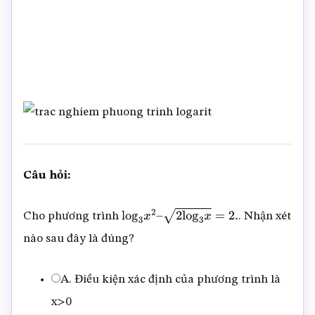
Câu hỏi:
Cho phương trình
. Nhận xét
log
3
x
2
–
2
log
3
x
=
2.
nào sau đây là đúng?
A. Điều kiện xác định của phương trình là
x>0