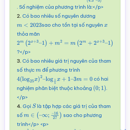
. Số nghiệm của phương trình là:</p>
15
)
+
log
2
1
(
4.3
x
–
2.
Có bao nhiêu số nguyên dương
3
)
2
=
0
sao cho tồn tại số nguyên
m
<
2023
x
thỏa mãn
2
m
(
2
x
+
3
–
?</p>
1
)
+
m
2
=
m
(
2
m
+
2
x
+
3
–
3.
Có bao nhiêu giá trị nguyên của tham
1
)
số thực
để phương trình
m
có hai
4
(
log
25
x
)
2
–
log
1
5
x
+
1
–
3
m
=
0
nghiệm phân biệt thuộc khoảng
.
(
0
;
1
)
</p>
4.
Gọi
là tập hợp các giá trị của tham
S
số
sao cho phương
m
∈
(
–
∞
;
–
16
27
)
trình</p> <p>