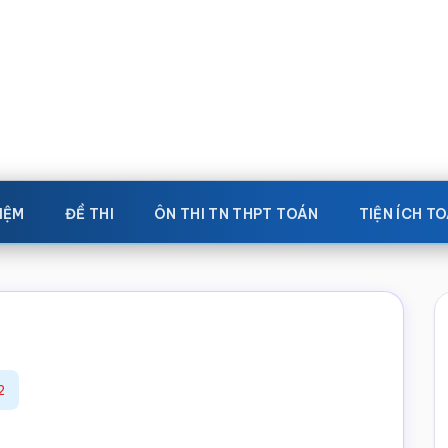
IỆM
ĐỀ THI
ÔN THI TN THPT TOÁN
TIỆN ÍCH T
2