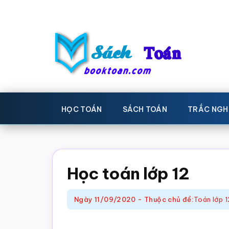
Skip
Bỏ
to
qua
main
primary
content
sidebar
Sách
Học
toán,
Toán
HỌC TOÁN
SÁCH TOÁN
TRẮC NGH
Đề
-
thi
toán,
Học
Sách
Học toán lớp 12
toán
giáo
khoa
Ngày
11/09/2020
-
Thuộc chủ đề:
Toán lớp 1
Toán,