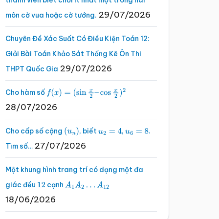
thành viên biết chơi ít nhất một trong hai
29/07/2026
môn cờ vua hoặc cờ tướng.
Chuyên Đề Xác Suất Có Điều Kiện Toán 12:
Giải Bài Toán Khảo Sát Thống Kê Ôn Thi
29/07/2026
THPT Quốc Gia
Cho hàm số
f
(
x
)
=
(
sin
x
2
–
cos
x
2
)
2
28/07/2026
Cho cấp số cộng
, biết
,
.
(
u
n
)
u
2
=
4
u
6
=
8
27/07/2026
Tìm số…
Một khung hình trang trí có dạng một đa
giác đều
cạnh
12
A
1
A
2
…
A
12
18/06/2026