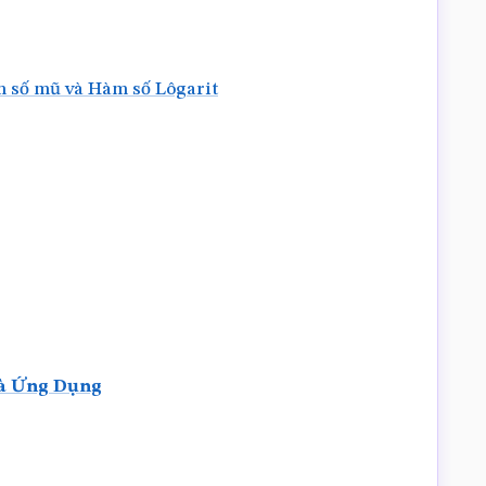
m số mũ và Hàm số Lôgarit
Và Ứng Dụng