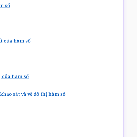
àm số
hất của hàm số
hị của hàm số
hảo sát và vẽ đồ thị hàm số