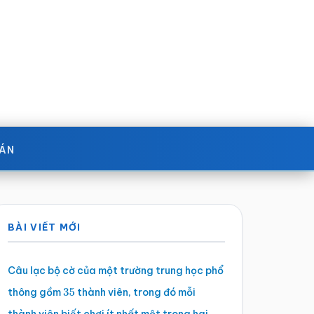
OÁN
Sidebar
BÀI VIẾT MỚI
chính
Câu lạc bộ cờ của một trường trung học phổ
thông gồm
thành viên, trong đó mỗi
35