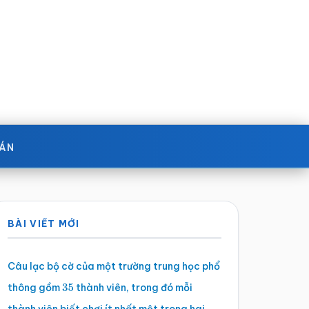
OÁN
Sidebar
BÀI VIẾT MỚI
chính
Câu lạc bộ cờ của một trường trung học phổ
thông gồm
thành viên, trong đó mỗi
35