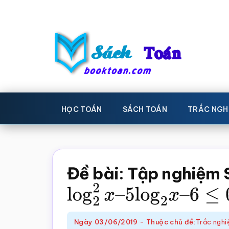
Skip
Bỏ
to
qua
main
primary
content
sidebar
Sách
Học
toán,
Toán
HỌC TOÁN
SÁCH TOÁN
TRẮC NGH
Đề
-
thi
toán,
Học
Sách
Đề bài: Tập nghiệm 
toán
giáo
log
2
2
x
–
5
log
2
x
–
6
≤
khoa
Toán,
Ngày
03/06/2019
-
Thuộc chủ đề:
Trắc nghi