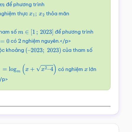
để phương trình
m
nghiệm thực
thỏa mãn
x
1
;
x
2
 tham số
để phương trình
m
∈
[
1
;
2023
]
có
nghiệm nguyên.</p>
2
uộc khoảng
của tham số
(
–
2023
;
2023
)
có nghiệm
lớn
m
(
x
+
x
2
–
4
)
x
/p>