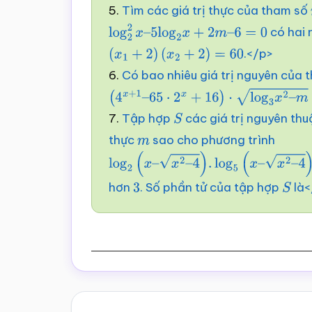
5.
Tìm các giá trị thực của tham số
có hai 
log
2
2
x
–
5
log
2
x
+
2
m
–
6
=
0
.</p>
(
x
1
+
2
)
(
x
2
+
2
)
=
60
6.
Có bao nhiêu giá trị nguyên của
(
4
x
+
1
–
65
⋅
2
x
+
16
)
⋅
log
3
x
2
–
m
=
0
7.
Tập hợp
các giá trị nguyên th
S
thực
sao cho phương trình
m
log
2
(
x
–
x
2
–
4
)
.
log
5
(
x
–
x
2
–
4
)
=
log
hơn
. Số phần tử của tập hợp
là<
3
S
Reader