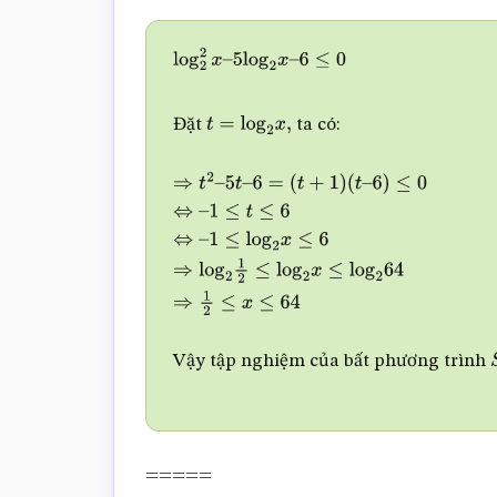
log
2
2
x
–
5
log
2
x
–
6
≤
0
Đặt
ta có:
t
=
log
2
x
,
⇒
t
2
–
5
t
–
6
=
(
t
+
1
)
(
t
–
6
)
≤
0
⇔
–
1
≤
t
≤
6
⇔
–
1
≤
log
2
x
≤
6
⇒
log
2
1
2
≤
log
2
x
≤
log
2
64
⇒
1
2
≤
x
Vậy tập nghiệm của bất phương trình
=====