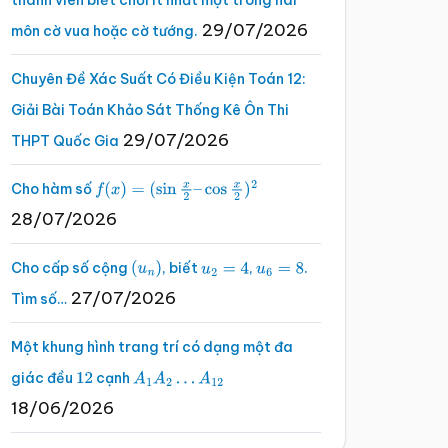
thành viên biết chơi ít nhất một trong hai
29/07/2026
môn cờ vua hoặc cờ tướng.
Chuyên Đề Xác Suất Có Điều Kiện Toán 12:
Giải Bài Toán Khảo Sát Thống Kê Ôn Thi
29/07/2026
THPT Quốc Gia
Cho hàm số
f
(
x
)
=
(
sin
x
2
–
cos
x
2
)
2
28/07/2026
Cho cấp số cộng
, biết
,
.
(
u
n
)
u
2
=
4
u
6
=
8
27/07/2026
Tìm số…
Một khung hình trang trí có dạng một đa
giác đều
cạnh
12
A
1
A
2
…
A
12
18/06/2026