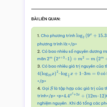
BÀI LIÊN QUAN:
1.
Cho phương trình
log
2
(
9
x
+
15.3
x
phương trình là:</p>
2.
Có bao nhiêu số nguyên dương
m
mãn
2
m
(
2
x
+
3
–
1
)
+
m
2
=
m
(
2
m
+
2
x
+
3
3.
Có bao nhiêu giá trị nguyên của 
có 
4
(
log
25
x
)
2
–
log
1
5
x
+
1
–
3
m
=
0
</p>
4.
Gọi
là tập hợp các giá trị của
S
trình</p> <p>
4.4
x
2
+
2
x
+
(
12
m
–
12
)
6
nghiệm nguyên . Khi đó tổng các p