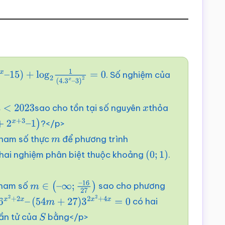
. Số nghiệm của
–
15
)
+
log
2
1
(
4.3
x
–
3
)
2
=
0
sao cho tồn tại số nguyên
thỏa
<
2023
x
?</p>
–
1
)
tham số thực
để phương trình
m
hai nghiệm phân biệt thuộc khoảng
.
(
0
;
1
)
 tham số
sao cho phương
m
∈
(
–
∞
;
–
16
27
)
có hai
x
2
+
2
x
–
(
54
m
+
27
)
3
2
x
2
+
4
x
=
0
hần tử của
bằng</p>
S