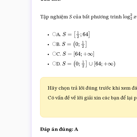
Tập nghiệm
S
của bất phương trình
log
2
2
A.
S
=
[
1
2
;
64
]
B.
S
=
(
0
;
1
2
]
C.
S
=
[
64
;
+
∞
]
D.
S
=
(
0
;
1
2
]
∪
[
64
;
+
∞
)
Hãy chọn trả lời đúng trước khi xem đáp
Có vấn đề về lời giải xin các bạn để lại 
Đáp án đúng: A