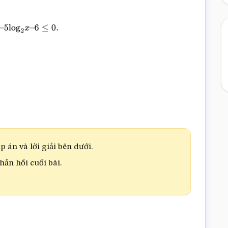
x
–
5
log
2
x
–
6
≤
0.
 án và lời giải bên dưới.
phản hồi cuối bài.