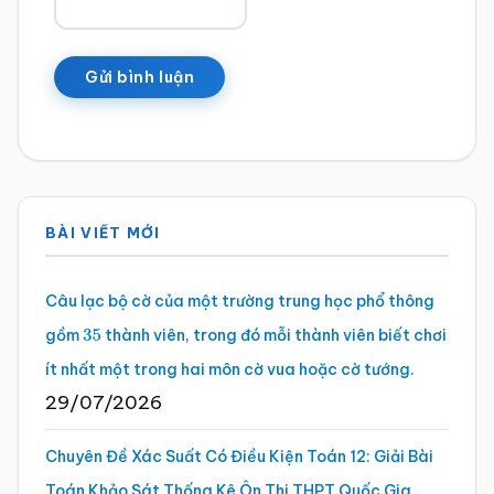
Sidebar
BÀI VIẾT MỚI
chính
Câu lạc bộ cờ của một trường trung học phổ thông
gồm
thành viên, trong đó mỗi thành viên biết chơi
35
ít nhất một trong hai môn cờ vua hoặc cờ tướng.
29/07/2026
Chuyên Đề Xác Suất Có Điều Kiện Toán 12: Giải Bài
Toán Khảo Sát Thống Kê Ôn Thi THPT Quốc Gia