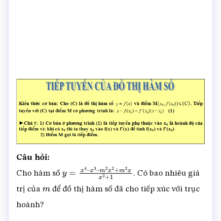
Câu hỏi:
Cho hàm số
. Có bao nhiêu giá
y
=
x
4
–
x
3
–
trị của
để đồ thị hàm số đã cho tiếp xúc với trục
m
m
2
x
2
+
m
2
x
x
2
+
1
hoành?