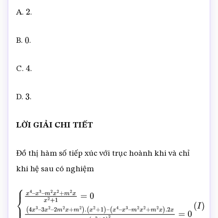
A.
.
2
B.
.
0
C.
.
4
D.
.
3
LỜI GIẢI CHI TIẾT
Đồ thị hàm số tiếp xúc với trục hoành khi và chỉ
khi hệ sau có nghiệm
{
x
4
–
x
3
–