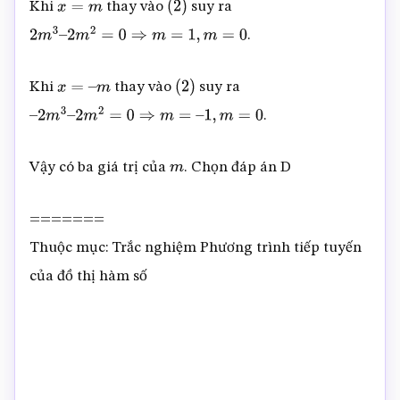
Khi
thay vào
suy ra
x
=
m
(
2
)
.
2
m
3
–
2
m
2
=
0
⇒
m
=
1
,
m
=
0
Khi
thay vào
suy ra
x
=
–
m
(
2
)
.
–
2
m
3
–
2
m
2
=
0
⇒
m
=
–
1
,
m
=
0
Vậy có ba giá trị của
. Chọn đáp án D
m
=======
Thuộc mục: Trắc nghiệm Phương trình tiếp tuyến
của đồ thị hàm số