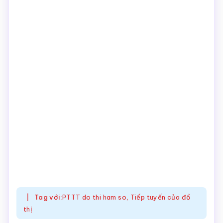
Tag với:
PTTT do thi ham so
,
Tiếp tuyến của đồ
thị