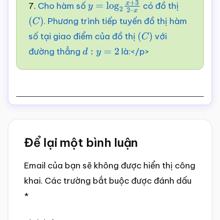
7.
Cho hàm số
có đồ thị
y
=
log
2
x
+
3
2
–
. Phương trình tiếp tuyến đồ thị hàm
(
C
)
x
số tại giao điểm của đồ thị
với
(
C
)
đường thẳng
là:</p>
d
:
y
=
2
Reader
Để lại một bình luận
Interactions
Email của bạn sẽ không được hiển thị công
khai.
Các trường bắt buộc được đánh dấu
*