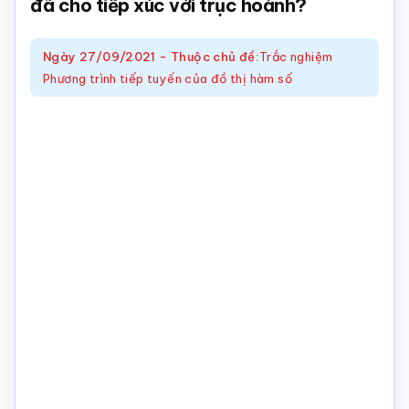
đã cho tiếp xúc với trục hoành?
Toán
online
Ngày
27/09/2021
-
Thuộc chủ đề:
Trắc nghiệm
Phương trình tiếp tuyến của đồ thị hàm số