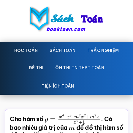
Skip
Bỏ
to
qua
main
primary
content
sidebar
Sách
Học
toán,
HỌC TOÁN
SÁCH TOÁN
TRẮC NGHIỆM
Toán
Đề
-
thi
ĐỀ THI
ÔN THI TN THPT TOÁN
toán,
Học
Sách
TIỆN ÍCH TOÁN
toán
giáo
khoa
Toán,
Cho hàm số
y
=
x
4
–
x
3
–
. Có
trắc
m
2
x
2
+
m
2
x
x
2
+
1
bao nhiêu giá trị của
m
để đồ thị hàm số
nghiệm