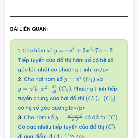
BÀI LIÊN QUAN:
1.
Cho hàm số
.
y
=
–
x
3
+
3
x
2
–
7
x
+
2
Tiếp tuyến của đồ thị hàm số có hệ số
góc lớn nhất có phương trình là</p>
2.
Cho hai hàm số
(
) và
y
=
x
2
C
1
(
). Phương trình tiếp
y
=
5
–
x
2
–
41
16
C
2
tuyến chung của hai đồ thị
(
C
1
)
,
(
C
2
)
có hệ số góc dương là</p>
3.
Cho hàm số
có đồ thị
.
y
=
x
2
–
x
–
(
C
)
Có bao nhiêu tiếp tuyến của đồ thị
2
x
–
3
(
C
)
đi qua điểm
?</p>