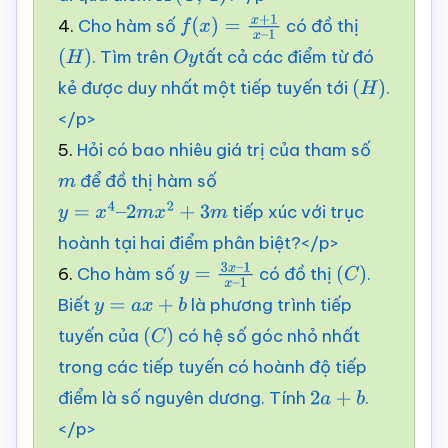
A
(
4
;
1
)
4.
Cho hàm số
có đồ thị
f
(
x
)
=
x
+
1
x
–
1
. Tìm trên
tất cả các điểm từ đó
(
H
)
O
y
kẻ được duy nhất một tiếp tuyến tới
.
(
H
)
</p>
5.
Hỏi có bao nhiêu giá trị của tham số
để đồ thị hàm số
m
tiếp xúc với trục
y
=
x
4
–
2
m
x
2
+
3
m
hoành tại hai điểm phân biệt?</p>
6.
Cho hàm số
có đồ thị
.
y
=
3
x
–
(
C
)
Biết
là phương trình tiếp
y
=
a
x
+
b
1
x
–
1
tuyến của
có hệ số góc nhỏ nhất
(
C
)
trong các tiếp tuyến có hoành độ tiếp
điểm là số nguyên dương. Tính
.
2
a
+
b
</p>