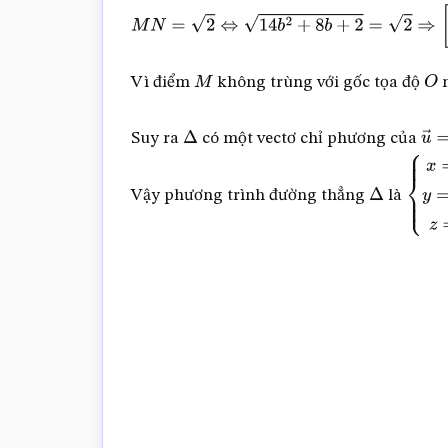
M
N
=
2
⇔
14
b
2
+
8
b
+
2
=
2
⇒
[
b
=
0
b
=
–
4
7
Vì điểm
không trùng với gốc tọa độ
M
O
Suy ra
có một vectơ chỉ phương của
Δ
u
Vậy phương trình đường thẳng
là
Δ
{
x
=
1
7
4
7
+
8