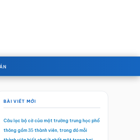
OÁN
Sidebar
BÀI VIẾT MỚI
chính
Câu lạc bộ cờ của một trường trung học phổ
thông gồm
thành viên, trong đó mỗi
35