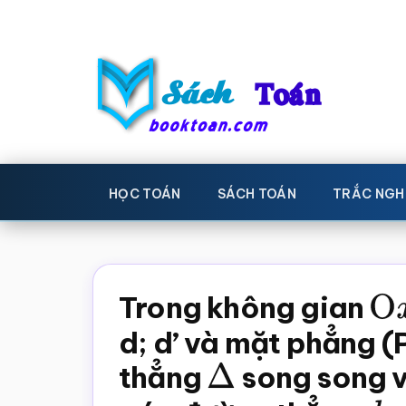
Skip
Bỏ
to
qua
main
primary
content
sidebar
Sách
Học
toán,
Toán
HỌC TOÁN
SÁCH TOÁN
TRẮC NGH
Đề
-
thi
toán,
Học
Sách
Trong không gian
O
toán
giáo
d; d’ và mặt phẳng (
khoa
thẳng
Δ
song song 
Toán,