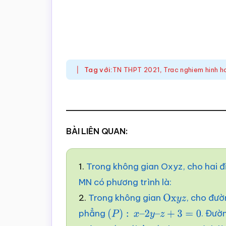
Tag với:
TN THPT 2021
,
Trac nghiem hinh 
BÀI LIÊN QUAN:
1.
Trong không gian Oxyz, cho hai đi
MN có phương trình là:
2.
Trong không gian
, cho đư
O
x
y
z
phẳng
. Đườ
(
P
)
:
x
–
2
y
–
z
+
3
=
0