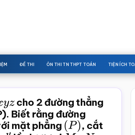
IỆM
ĐỀ THI
ÔN THI TN THPT TOÁN
TIỆN ÍCH T
x
y
z
cho 2 đường thẳng
P). Biết rằng đường
với mặt phẳng
(
P
)
, cắt