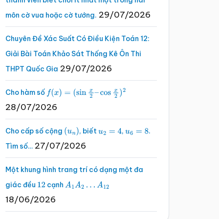
thành viên biết chơi ít nhất một trong hai
29/07/2026
môn cờ vua hoặc cờ tướng.
Chuyên Đề Xác Suất Có Điều Kiện Toán 12:
Giải Bài Toán Khảo Sát Thống Kê Ôn Thi
29/07/2026
THPT Quốc Gia
Cho hàm số
f
(
x
)
=
(
sin
x
2
–
cos
x
2
)
2
28/07/2026
Cho cấp số cộng
, biết
,
.
(
u
n
)
u
2
=
4
u
6
=
8
27/07/2026
Tìm số…
Một khung hình trang trí có dạng một đa
giác đều
cạnh
12
A
1
A
2
…
A
12
18/06/2026