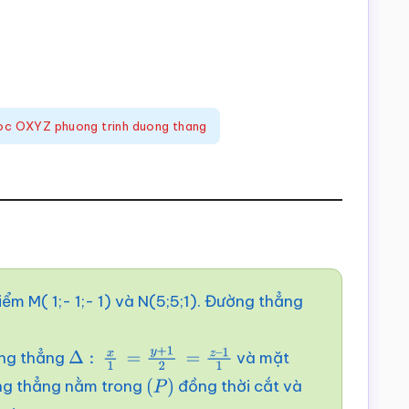
hoc OXYZ phuong trinh duong thang
ểm M( 1;- 1;- 1) và N(5;5;1). Đường thẳng
ờng thẳng
và mặt
Δ
:
x
1
=
y
+
1
2
=
z
–
1
1
ng thẳng nằm trong
đồng thời cắt và
(
P
)