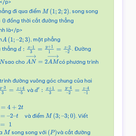
à</p>
hẳng đi qua điểm
, song song
M
(
1
;
2
;
2
)
đồng thời cắt đường thẳng
nh là</p>
m
, mặt phẳng
A
(
1
;
–
2
;
3
)
 thẳng
. Đường
d
:
x
–
1
3
=
y
+
1
1
=
z
–
2
–
2
sao cho
có phương trình
A
N
→
=
2
A
M
→
trình đường vuông góc chung của hai
và
3
3
=
z
+
4
–
d
′
:
x
+
1
3
=
y
–
4
–
2
=
z
–
4
–
1
và điểm
. Viết
+
2
t
y
=
–
M
(
3
;
–
3
;
0
)
ua
song song với
và cắt đường
M
(
P
)