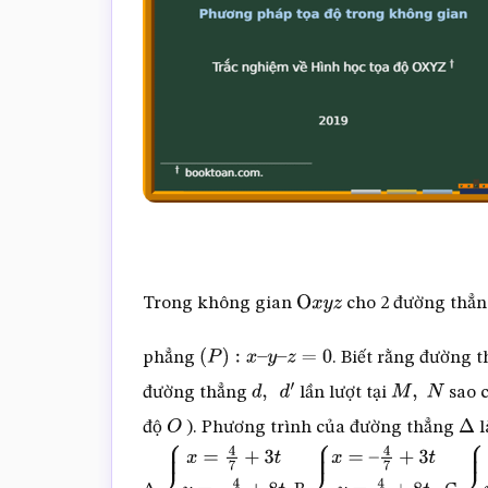
Trong không gian
cho 2 đường thẳ
O
x
y
z
phẳng
. Biết rằng đường 
(
P
)
:
x
–
y
–
z
=
0
đường thẳng
lần lượt tại
sao 
d
,
d
′
M
,
N
độ
). Phương trình của đường thẳng
l
O
Δ