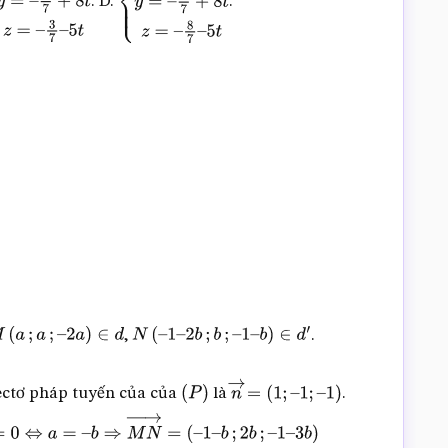
. D.
.
=
1
7
+
3
t
y
=
–
{
x
=
1
7
+
3
t
y
=
–
+
8
t
z
=
–
3
7
–
5
t
4
7
+
8
t
z
=
–
8
7
–
5
t
,
.
M
(
a
;
a
;
–
2
a
)
∈
d
N
(
–
1
–
2
b
;
b
;
–
1
–
b
)
∈
d
′
ectơ pháp tuyến của của
là
.
(
P
)
n
→
=
(
1
;
–
1
;
–
1
)
=
–
b
⇒
M
N
→
=
(
–
1
–
b
;
2
b
;
–
1
–
3
b
)