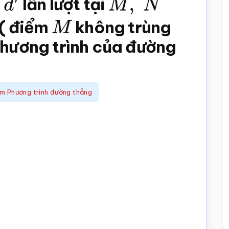
d
′
lần lượt tại
M
,
N
( điểm
M
không trùng
Phương trình của đường
m Phương trình đường thẳng