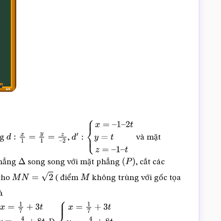
ng
,
và mặt
d
:
x
1
=
y
1
=
z
–
2
d
′
:
{
x
=
–
1
–
2
t
y
=
t
z
=
–
1
–
t
thẳng
song song với mặt phẳng
, cắt các
Δ
(
P
)
cho
( điểm
không trùng với gốc tọa
M
N
=
2
M
à