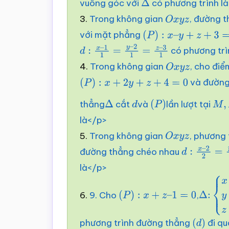
vuông góc với
có phương trình l
Δ
3.
Trong không gian
, đường t
O
x
y
z
với mặt phẳng
(
P
)
:
x
–
y
+
z
+
3
=
0
có phương trì
d
:
x
–
1
1
=
y
–
2
1
=
z
–
3
1
4.
Trong không gian
, cho điể
O
x
y
z
và đường
(
P
)
:
x
+
2
y
+
z
+
4
=
0
thẳng
cắt
và
lần lượt tại
Δ
d
(
P
)
M
,
N
là</p>
5.
Trong không gian
, phương 
O
x
y
z
đường thẳng chéo nhau
d
:
x
–
2
2
=
y
–
là</p>
5
6.
9. Cho
,
(
P
)
:
x
+
z
–
1
=
0
Δ
:
{
x
=
4
2
–
t
z
=
1
phương trình đường thẳng
đi q
(
d
)