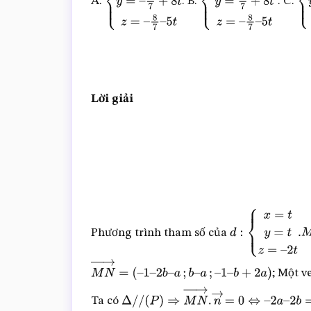
A.
. B.
. C.
{
x
=
4
7
+
3
t
y
=
–
{
x
=
–
{
x
4
7
+
8
t
z
=
–
8
7
–
5
t
4
7
+
3
t
y
=
4
7
+
8
t
z
=
–
4
7
8
7
–
5
t
Lời giải
Phương trình tham số của
d
:
{
x
=
t
y
=
t
z
=
–
2
t
.
; Một v
M
N
→
=
(
–
1
–
2
b
–
a
;
b
–
a
;
–
1
–
b
+
2
a
)
Ta có
Δ
/
/
(
P
)
⇒
M
N
→
.
n
→
=
0
⇔
–
2
a
–
2
b
=
0
⇔
a