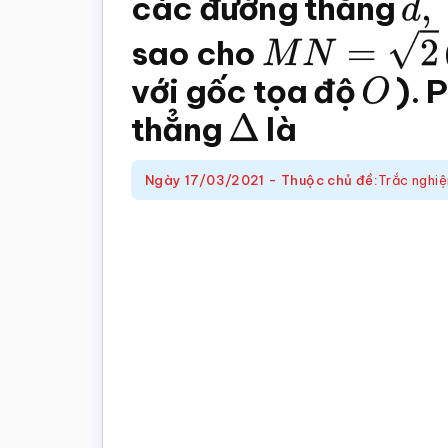
các đường thẳng
d
,
trắc
nghiệm
sao cho
M
N
=
2
Toán
với gốc tọa độ
O
). 
online
thẳng
Δ
là
Ngày
17/03/2021
-
Thuộc chủ đề:
Trắc nghiệ