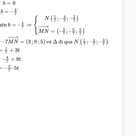
.
nên
.
b
=
–
4
7
⇒
{
N
(
1
7
;
–
4
7
;
–
3
7
)
M
N
→
=
(
–
3
7
;
–
8
7
;
5
7
)
và
đi qua
.
→
=
–
7
M
N
→
=
(
3
;
8
;
5
)
Δ
N
(
1
7
;
–
4
7
;
–
3
7
)
.
+
3
t
y
=
–
t
z
=
–
3
7
–
5
t