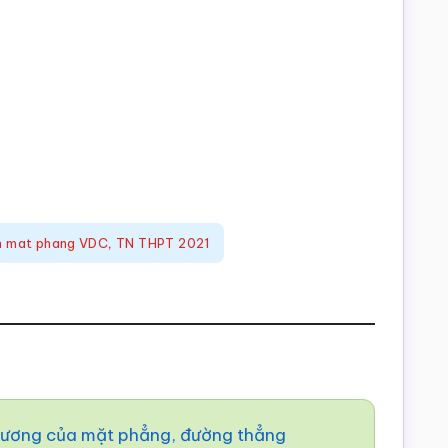
nh mat phang VDC
,
TN THPT 2021
phương của mặt phẳng, đường thẳng