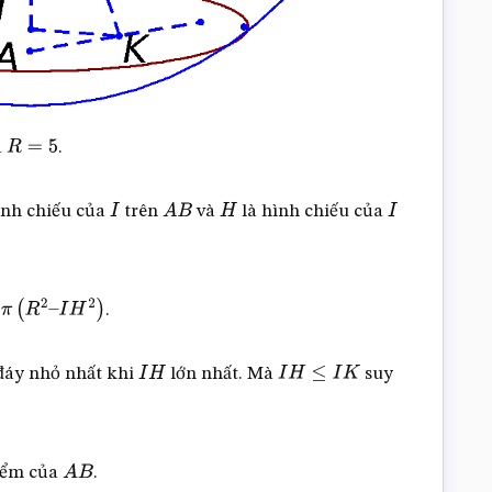
à
.
R
=
5
ình chiếu của
trên
và
là hình chiếu của
I
A
B
H
I
.
2
–
I
H
2
)
 đáy nhỏ nhất khi
lớn nhất. Mà
suy
I
H
I
H
≤
I
K
iểm của
.
A
B