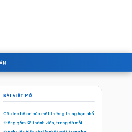
OÁN
Sidebar
BÀI VIẾT MỚI
chính
Câu lạc bộ cờ của một trường trung học phổ
thông gồm
thành viên, trong đó mỗi
35