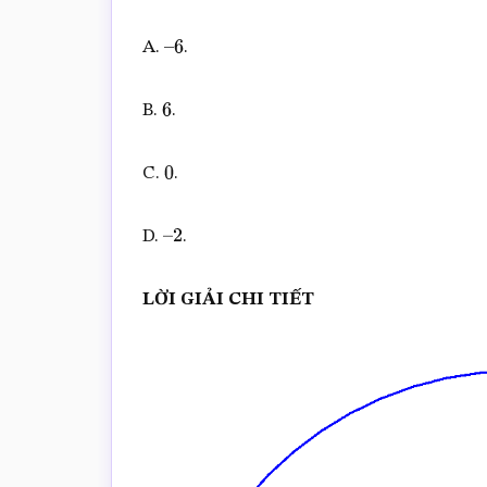
A.
.
–
6
B.
.
6
C.
.
0
D.
.
–
2
LỜI GIẢI CHI TIẾT