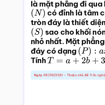
trắc
là mặt phẳng đi qua
nghiệm
(
N
)
có đỉnh là tâm 
Toán
tròn đáy là thiết diệ
online
(
S
)
sao cho khối nó
nhỏ nhất. Mặt phẳn
đáy có dạng
(
P
)
:
a
x
Tính
T
=
a
+
2
b
+
3
c
Ngày
09/05/2021
-
Thuộc chủ đề:
Trắc nghi