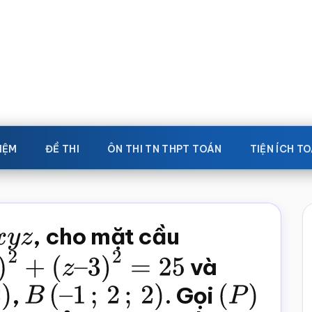
IỆM
ĐỀ THI
ÔN THI TN THPT TOÁN
TIỆN ÍCH T
x
y
z
, cho mặt cầu
(
z
–
3
)
2
=
25
và
,
B
(
–
1
;
2
;
2
)
. Gọi
(
P
)