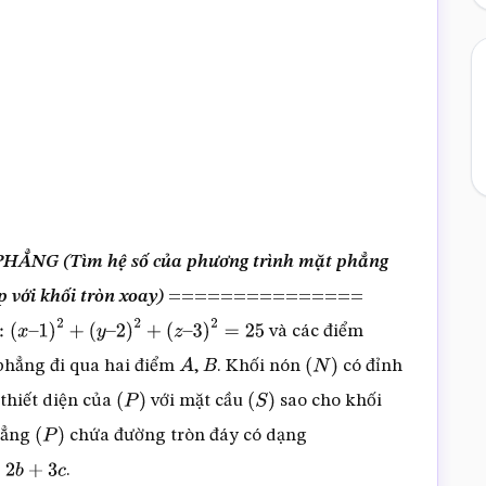
NG (Tìm hệ số của phương trình mặt phẳng
p với khối tròn xoay)
===============
và các điểm
x
–
1
)
2
+
(
y
–
2
)
2
+
(
z
–
3
)
2
=
25
phẳng đi qua hai điểm
,
. Khối nón
có đỉnh
A
B
(
N
)
 thiết diện của
với mặt cầu
sao cho khối
(
P
)
(
S
)
phẳng
chứa đường tròn đáy có dạng
(
P
)
.
+
3
c