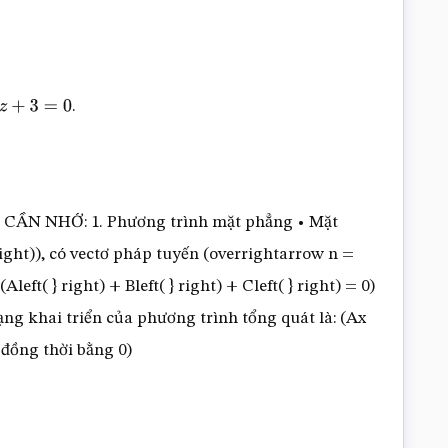
.
+
3
=
0
 NHỚ: 1. Phương trình mặt phẳng • Mặt
} right)), có vectơ pháp tuyến (overrightarrow n =
(Aleft( } right) + Bleft( } right) + Cleft( } right) = 0)
ng khai triển của phương trình tổng quát là: (Ax
 đồng thời bằng 0)