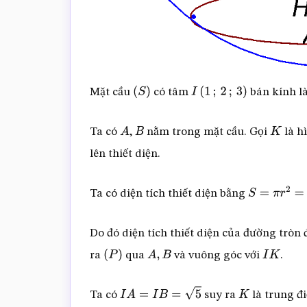
Mặt cầu
có tâm
bán kính l
(
S
)
I
(
1
;
2
;
3
)
Ta có
,
nằm trong mặt cầu. Gọi
là h
A
B
K
lên thiết diện.
Ta có diện tích thiết diện bằng
S
=
π
r
2
=
π
(
R
Do đó diện tích thiết diện của đường tròn
ra
qua
và vuông góc với
.
(
P
)
A
,
B
I
K
Ta có
suy ra
là trung đ
I
A
=
I
B
=
5
K