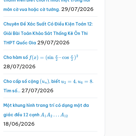
thành viên biết chơi ít nhất một trong hai
29/07/2026
môn cờ vua hoặc cờ tướng.
Chuyên Đề Xác Suất Có Điều Kiện Toán 12:
Giải Bài Toán Khảo Sát Thống Kê Ôn Thi
29/07/2026
THPT Quốc Gia
Cho hàm số
f
(
x
)
=
(
sin
x
2
–
cos
x
2
)
2
28/07/2026
Cho cấp số cộng
, biết
,
.
(
u
n
)
u
2
=
4
u
6
=
8
27/07/2026
Tìm số…
Một khung hình trang trí có dạng một đa
giác đều
cạnh
12
A
1
A
2
…
A
12
18/06/2026