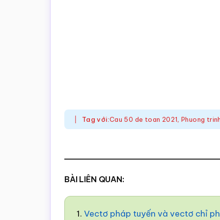
Tag với:
Cau 50 de toan 2021
,
Phuong tri
BÀI LIÊN QUAN:
1.
Vectơ pháp tuyến và vectơ chỉ 