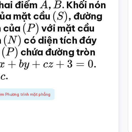
 hai điểm
A
,
B
. Khối nón
của mặt cầu
(
S
)
, đường
n của
(
P
)
với mặt cầu
n
(
N
)
có diện tích đáy
g
(
P
)
chứa đường tròn
+
b
y
+
c
z
+
3
=
0
.
.
ệm Phương trình mặt phẳng