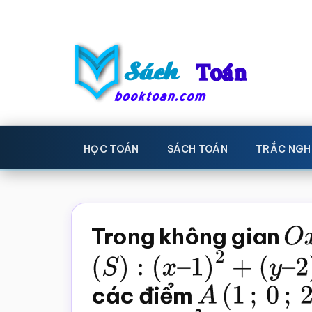
Skip
Bỏ
to
qua
main
primary
content
sidebar
Sách
Học
toán,
Toán
HỌC TOÁN
SÁCH TOÁN
TRẮC NGH
Đề
-
thi
toán,
Học
Sách
Trong không gian
O
toán
giáo
(
S
)
:
(
x
–
1
)
2
+
(
y
–
2
)
2
+
khoa
các điểm
A
(
1
;
0
;
2
)
Toán,