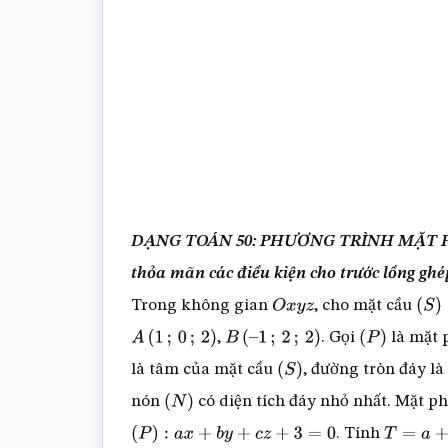
DẠNG TOÁN 50: PHƯƠNG TRÌNH MẶT PHẲ
thỏa mãn các điều kiện cho trước lồng ghé
Trong không gian
, cho mặt cầu
O
x
y
z
(
S
)
:
(
,
. Gọi
là mặt 
A
(
1
;
0
;
2
)
B
(
–
1
;
2
;
2
)
(
P
)
là tâm của mặt cầu
, đường tròn đáy là
(
S
)
nón
có diện tích đáy nhỏ nhất. Mặt 
(
N
)
. Tính
(
P
)
:
a
x
+
b
y
+
c
z
+
3
=
0
T
=
a
+
2
b