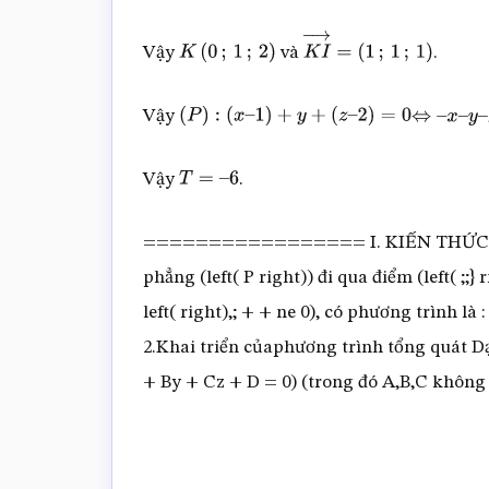
Vậy
và
.
K
(
0
;
1
;
2
)
K
I
→
=
(
1
;
1
;
1
)
Vậy
(
P
)
:
(
x
–
1
)
+
y
+
(
z
–
2
)
=
0
⇔
–
x
–
y
–
z
Vậy
.
T
=
–
6
================= I. KIẾN THỨC CẦN
phẳng (left( P right)) đi qua điểm (left( ;;
left( right),; + + ne 0), có phương trình là : 
2.Khai triển củaphương trình tổng quát Dạ
+ By + Cz + D = 0) (trong đó A,B,C không