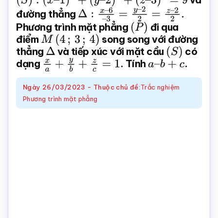
đường thẳng
Δ
:
x
–
6
–
3
=
y
–
2
2
=
z
–
2
2
.
Toán
Phương trình mặt phẳng
(
P
)
đi qua
online
điểm
M
(
4
;
3
;
4
)
song song với đường
thẳng
Δ
và tiếp xúc với mặt cầu
(
S
)
có
dạng
x
a
+
y
b
+
z
c
=
1
. Tính
a
–
b
+
c
.
Ngày
26/03/2023
-
Thuộc chủ đề:
Trắc nghiệm
Phương trình mặt phẳng