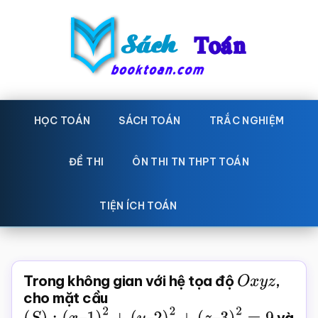
Skip
Bỏ
to
qua
main
primary
content
sidebar
Sách
Học
toán,
HỌC TOÁN
SÁCH TOÁN
TRẮC NGHIỆM
Toán
Đề
-
thi
ĐỀ THI
ÔN THI TN THPT TOÁN
toán,
Học
Sách
TIỆN ÍCH TOÁN
toán
giáo
khoa
Toán,
Trong không gian với hệ tọa độ
O
x
y
z
,
trắc
cho mặt cầu
nghiệm
(
S
)
:
(
x
–
1
)
2
+
(
y
–
2
)
2
+
(
z
–
3
)
2
=
9
và