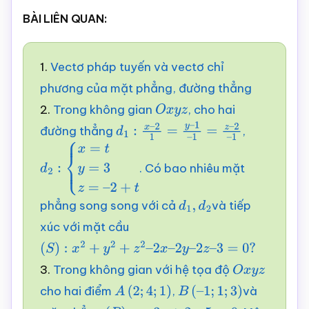
BÀI LIÊN QUAN:
1.
Vectơ pháp tuyến và vectơ chỉ
phương của mặt phẳng, đường thẳng
2.
Trong không gian
, cho hai
O
x
y
z
đường thẳng
,
d
1
:
x
–
2
1
=
y
–
1
–
1
=
z
–
2
–
1
. Có bao nhiêu mặt
d
2
:
{
x
=
t
y
=
3
z
=
–
2
+
t
phẳng song song với cả
và tiếp
d
1
,
d
2
xúc với mặt cầu
(
S
)
:
x
2
+
y
2
+
z
2
–
2
x
–
2
y
–
2
z
–
3
=
0
?
3.
Trong không gian với hệ tọa độ
O
x
y
z
cho hai điểm
,
và
A
(
2
;
4
;
1
)
B
(
–
1
;
1
;
3
)