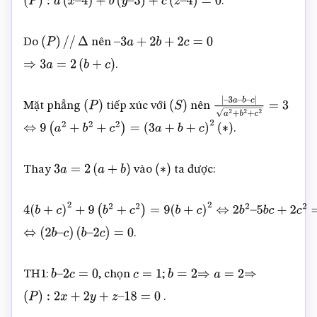
.
(
P
)
:
a
(
x
–
4
)
+
b
(
y
–
3
)
+
c
(
z
–
4
)
=
0
Do
nên
(
P
)
/
/
Δ
–
3
a
+
2
b
+
2
c
=
0
.
⇒
3
a
=
2
(
b
+
c
)
Mặt phẳng
tiếp xúc với
nên
(
P
)
(
S
)
|
–
3
a
–
b
–
.
⇔
9
(
a
2
+
b
2
+
c
2
)
=
(
3
a
+
b
+
c
)
2
(
∗
)
c
|
a
2
+
b
2
+
c
2
=
3
Thay
vào
ta được:
3
a
=
2
(
a
+
b
)
(
∗
)
4
(
b
+
c
)
2
+
9
(
b
2
+
c
2
)
=
9
(
b
+
c
)
2
⇔
2
b
2
–
.
5
⇔
b
c
(
2
+
b
2
–
c
c
2
)
=
(
b
0
–
2
c
)
=
0
TH1:
, chọn
;
b
–
2
c
=
0
c
=
1
b
=
2
⇒
a
=
2
⇒
.
(
P
)
:
2
x
+
2
y
+
z
–
18
=
0