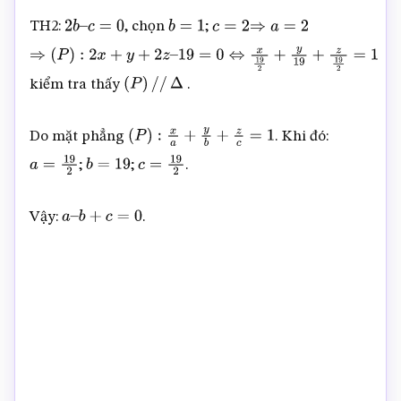
TH2:
, chọn
;
2
b
–
c
=
0
b
=
1
c
=
2
⇒
a
=
2
⇒
(
P
)
:
2
x
+
y
+
2
z
–
kiểm tra thấy
.
19
=
0
⇔
x
19
2
+
y
19
+
z
19
2
=
1
(
P
)
/
/
Δ
Do mặt phẳng
. Khi đó:
(
P
)
:
x
a
+
y
b
+
z
c
=
1
;
;
.
a
=
19
2
b
=
19
c
=
19
2
Vậy:
.
a
–
b
+
c
=
0