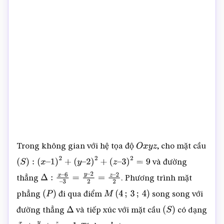
Trong không gian với hệ tọa độ
, cho mặt cầu
O
x
y
z
và đường
(
S
)
:
(
x
–
1
)
2
+
(
y
–
2
)
2
+
(
z
–
3
)
2
=
9
thẳng
. Phương trình mặt
Δ
:
x
–
6
–
3
=
y
–
2
2
=
z
–
2
2
phẳng
đi qua điểm
song song với
(
P
)
M
(
4
;
3
;
4
)
đường thẳng
và tiếp xúc với mặt cầu
có dạng
Δ
(
S
)