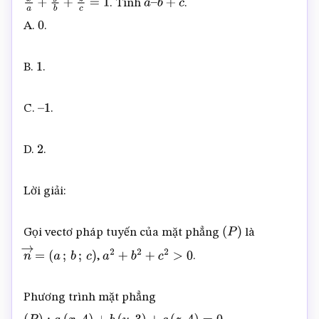
. Tính
.
x
a
+
y
b
+
z
c
=
1
a
–
b
+
c
A.
.
0
B.
.
1
C.
.
–
1
D.
.
2
Lời giải:
Gọi vectơ pháp tuyến của mặt phẳng
là
(
P
)
,
.
n
→
=
(
a
;
b
;
c
)
a
2
+
b
2
+
c
2
>
0
Phương trình mặt phẳng