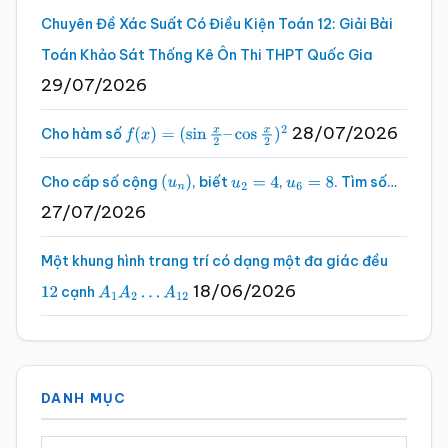
Chuyên Đề Xác Suất Có Điều Kiện Toán 12: Giải Bài
Toán Khảo Sát Thống Kê Ôn Thi THPT Quốc Gia
29/07/2026
28/07/2026
Cho hàm số
f
(
x
)
=
(
sin
x
2
–
cos
x
2
)
2
Cho cấp số cộng
, biết
,
. Tìm số…
(
u
n
)
u
2
=
4
u
6
=
8
27/07/2026
Một khung hình trang trí có dạng một đa giác đều
18/06/2026
cạnh
12
A
1
A
2
…
A
12
DANH MỤC