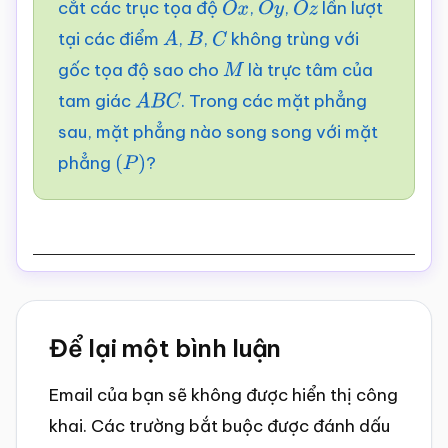
cắt các trục tọa độ
,
,
lần lượt
O
x
O
y
O
z
tại các điểm
,
,
không trùng với
A
B
C
gốc tọa độ sao cho
là trực tâm của
M
tam giác
. Trong các mặt phẳng
A
B
C
sau, mặt phẳng nào song song với mặt
phẳng
?
(
P
)
Reader
Để lại một bình luận
Interactions
Email của bạn sẽ không được hiển thị công
khai.
Các trường bắt buộc được đánh dấu