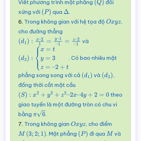
Viết phương trình mặt phẳng
đối
(
Q
)
xứng với
qua
.
(
P
)
Δ
6.
Trong không gian với hệ tọa độ
,
O
x
y
z
cho đường thẳng
và
(
d
1
)
:
x
–
2
1
=
y
–
1
–
1
=
z
–
2
–
1
. Có bao nhiêu mặt
(
d
2
)
:
{
x
=
t
y
=
3
z
=
–
2
+
t
phẳng song song với cả
và
,
(
d
1
)
(
d
2
)
đồng thời cắt mặt cầu
theo
(
S
)
:
x
2
+
y
2
+
z
2
–
2
x
–
4
y
+
2
=
0
giao tuyến là một đường tròn có chu vi
bằng
.
π
6
7.
Trong không gian
, cho điểm
O
x
y
z
. Mặt phẳng
đi qua
và
M
(
3
;
2
;
1
)
(
P
)
M