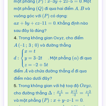
mặt phẳng
. Một
(
P
)
:
x
–
3
y
+
2
z
–
5
=
0
mặt phẳng
đi qua hai điểm
,
và
(
Q
)
A
B
vuông góc với
có dạng:
(
P
)
. Khẳng định nào
a
x
+
b
y
+
c
z
–
11
=
0
sau đây là đúng?
4.
Trong không gian Oxyz, cho điểm
và đường thẳng
A
(
–
1
;
3
;
0
)
. Mặt phẳng
đi qua
d
:
{
x
=
t
y
=
3
–
(
α
)
2
t
z
=
–
2
+
5
t
điểm
và chứa đường thẳng
đi qua
A
d
điểm nào dưới đây?
5.
Trong không gian với hệ toạ độ
,
O
x
y
z
cho đường thẳng
Δ
:
x
–
1
3
=
y
+
2
–
2
=
z
–
3
1
và mặt phẳng
.
(
P
)
:
x
+
y
–
z
–
1
=
0