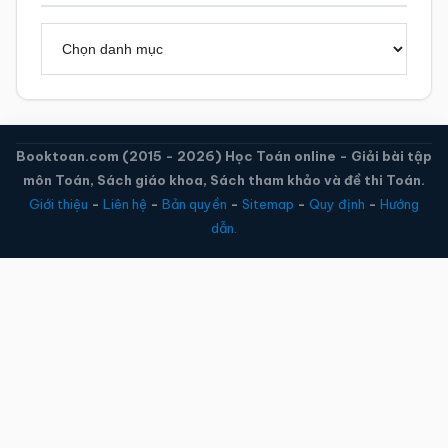
Danh
mục
Booktoan.com (2015 - 2026) Học Toán online - Giải bài tập
môn Toán, Sách giáo khoa, Sách tham khảo và đề thi Toán.
Giới thiệu
-
Liên hệ
-
Bản quyền
-
Sitemap
-
Quy định
-
Hướng
dẫn.