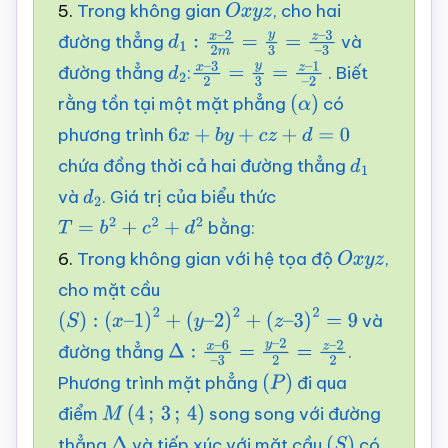
5.
Trong không gian
, cho hai
O
x
y
z
đường thẳng
và
d
1
:
x
–
2
2
m
=
y
3
=
z
–
đường thẳng
:
. Biết
3
d
–
2
3
x
–
3
2
=
y
3
=
z
–
1
–
rằng tồn tại một mặt phẳng
có
2
(
α
)
phương trình
6
x
+
b
y
+
c
z
+
d
=
0
chứa đồng thời cả hai đường thẳng
d
1
và
. Giá trị của biểu thức
d
2
bằng:
T
=
b
2
+
c
2
+
d
2
6.
Trong không gian với hệ tọa độ
,
O
x
y
z
cho mặt cầu
và
(
S
)
:
(
x
–
1
)
2
+
(
y
–
2
)
2
+
(
z
–
3
)
2
=
9
đường thẳng
.
Δ
:
x
–
6
–
3
=
y
–
2
2
=
z
–
Phương trình mặt phẳng
đi qua
2
2
(
P
)
điểm
song song với đường
M
(
4
;
3
;
4
)
thẳng
và tiếp xúc với mặt cầu
có