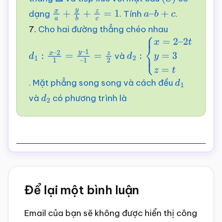
Δ
(
S
)
dạng
. Tính
.
x
a
+
y
b
+
z
c
=
1
a
–
b
+
c
7.
Cho hai đường thẳng chéo nhau
và
d
1
:
x
–
2
1
=
y
–
1
–
1
=
z
2
d
2
:
{
x
=
2
–
2
t
y
=
3
z
=
t
. Mặt phẳng song song và cách đều
d
1
và
có phương trình là
d
2
Reader
Để lại một bình luận
Interactions
Email của bạn sẽ không được hiển thị công