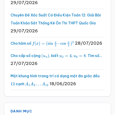
29/07/2026
Chuyên Đề Xác Suất Có Điều Kiện Toán 12: Giải Bài
Toán Khảo Sát Thống Kê Ôn Thi THPT Quốc Gia
29/07/2026
28/07/2026
Cho hàm số
f
(
x
)
=
(
sin
x
2
–
cos
x
2
)
2
Cho cấp số cộng
, biết
,
. Tìm số…
(
u
n
)
u
2
=
4
u
6
=
8
27/07/2026
Một khung hình trang trí có dạng một đa giác đều
18/06/2026
cạnh
12
A
1
A
2
…
A
12
DANH MỤC