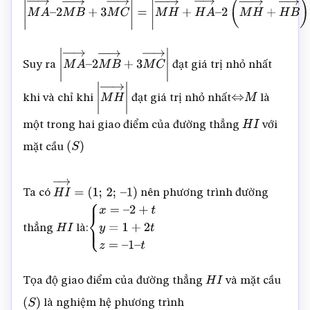
|
M
A
→
–
2
M
B
→
+
3
M
C
→
|
=
|
M
H
→
+
H
A
→
–
2
(
M
H
→
+
H
B
→
Suy ra
đạt giá trị nhỏ nhất
|
M
A
→
–
2
M
B
→
+
3
M
C
→
|
khi và chỉ khi
đạt giá trị nhỏ nhất
là
|
M
H
→
|
⇔
M
một trong hai giao điểm của đường thẳng
với
H
I
mặt cầu
(
S
)
Ta có
nên phương trình đường
H
I
→
=
(
1
;
2
;
–
1
)
thẳng
là:
H
I
{
x
=
–
2
+
t
y
=
1
+
2
t
z
=
–
1
–
t
Tọa độ giao điểm của đường thẳng
và mặt cầu
H
I
là nghiệm hệ phương trình
(
S
)