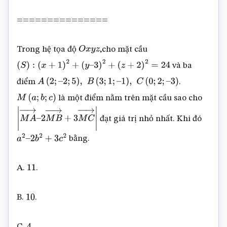
===============
Trong hệ tọa độ
,cho mặt cầu
O
x
y
z
và ba
(
S
)
:
(
x
+
1
)
2
+
(
y
–
3
)
2
+
(
z
+
2
)
2
=
24
điểm
.
A
(
2
;
–
2
;
5
)
,
B
(
3
;
1
;
–
1
)
,
C
(
0
;
2
;
–
3
)
là một điểm nằm trên mặt cầu sao cho
M
(
a
;
b
;
c
)
đạt giá trị nhỏ nhất. Khi đó
|
M
A
→
–
bằng.
2
M
B
→
+
3
M
C
→
|
a
2
–
2
b
2
+
3
c
2
A.
.
11
B.
.
10
C.
.