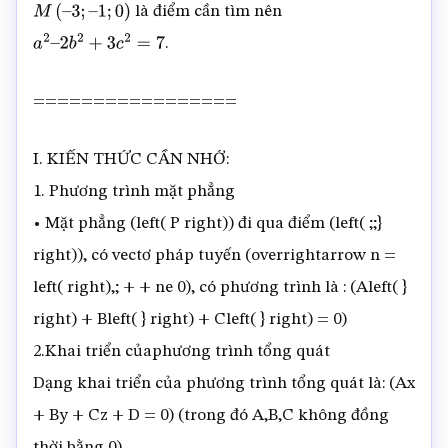
là điểm cần tìm nên
M
(
–
3
;
–
1
;
0
)
.
a
2
–
2
b
2
+
3
c
2
=
7
=================
I. KIẾN THỨC CẦN NHỚ:
1. Phương trình mặt phẳng
• Mặt phẳng (left( P right)) đi qua điểm (left( ;;}
right)), có vectơ pháp tuyến (overrightarrow n =
left( right),; + + ne 0), có phương trình là : (Aleft( }
right) + Bleft( } right) + Cleft( } right) = 0)
2.Khai triển củaphương trình tổng quát
Dạng khai triển của phương trình tổng quát là: (Ax
+ By + Cz + D = 0) (trong đó A,B,C không đồng
thời bằng 0)