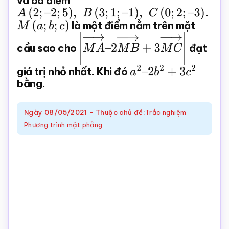
và ba điểm
(
y
–
3
)
2
+
A
(
2
;
–
2
;
5
)
,
B
(
3
;
1
;
–
1
)
,
C
(
0
;
2
;
–
3
)
.
Toán
(
z
+
2
)
2
=
24
M
(
a
;
b
;
c
)
là một điểm nằm trên mặt
online
cầu sao cho
|
M
A
→
–
đạt
2
M
B
→
+
3
M
C
→
|
giá trị nhỏ nhất. Khi đó
a
2
–
2
b
2
+
3
c
2
bằng.
Ngày
08/05/2021
-
Thuộc chủ đề:
Trắc nghiệm
Phương trình mặt phẳng