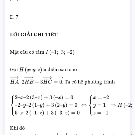
4
D.
.
7
LỜI GIẢI CHI TIẾT
Mặt cầu có tâm
I
(
–
1
;
3
;
–
2
)
Gọi
là điểm sao cho
H
(
x
;
y
;
z
)
. Ta có hệ phương trình
H
A
→
–
2
H
B
→
+
3
H
C
→
=
0
→
{
2
–
x
–
2
(
3
–
x
)
+
3
(
–
x
)
=
0
–
2
–
y
–
2
(
1
–
y
)
+
3
(
2
–
y
)
=
0
5
–
z
–
2
(
–
1
–
z
)
3
–
z
)
=
0
⇔
{
x
=
–
2
y
=
1
z
=
–
1
⇒
H
(
–
2
;
1
;
–
1
)
Khi đó