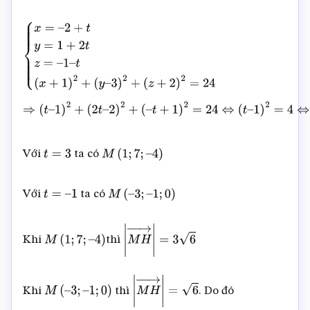
{
x
=
–
2
+
t
y
=
1
+
2
t
z
=
–
1
–
t
(
x
+
1
)
2
+
(
y
–
3
)
2
+
(
z
+
2
)
2
=
24
⇒
(
t
–
1
)
2
)
2
+
(
–
t
+
1
)
2
=
24
⇔
(
t
–
1
)
2
=
4
⇔
[
t
=
3
t
=
–
1
Với
ta có
t
=
3
M
(
1
;
7
;
–
4
)
Với
ta có
t
=
–
1
M
(
–
3
;
–
1
;
0
)
Khi
thì
M
(
1
;
7
;
–
4
)
|
M
H
→
|
=
3
6
Khi
thì
. Do đó
M
(
–
3
;
–
1
;
0
)
|
M
H
→
|
=
6