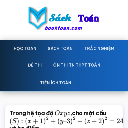
Skip
Bỏ
to
qua
main
primary
content
sidebar
Sách
Học
toán,
HỌC TOÁN
SÁCH TOÁN
TRẮC NGHIỆM
Toán
Đề
-
thi
ĐỀ THI
ÔN THI TN THPT TOÁN
toán,
Học
Sách
TIỆN ÍCH TOÁN
toán
giáo
khoa
Toán,
Trong hệ tọa độ
O
x
y
z
,cho mặt cầu
trắc
(
S
)
:
nghiệm
(
x
+
1
)
2
+