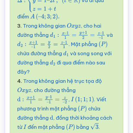
và đi qua
Δ
:
{
x
=
1
y
=
1
–
2
t
z
=
1
+
t
,
(
t
∈
R
)
điểm
A
(
–
4
;
3
;
2
)
.
3.
Trong không gian
, cho hai
O
x
y
z
đường thẳng
và
d
1
:
x
–
1
1
=
y
+
1
2
=
z
–
1
–
1
. Mặt phẳng
d
2
:
x
+
1
–
1
=
y
2
=
z
–
1
1
(
P
)
chứa đường thẳng
và song song với
d
1
đường thẳng
đi qua điểm nào sau
d
2
đây?
4.
Trong không gian hệ trục tọa độ
, cho đường thẳng
O
x
y
z
,
. Viết
d
:
x
+
1
1
=
y
–
1
–
1
=
z
–
2
I
(
1
;
1
;
1
)
phương trình mặt phẳng
chứa
(
P
)
đường thẳng
, đồng thời khoảng cách
d
từ
đến mặt phẳng
bằng
.
I
(
P
)
3