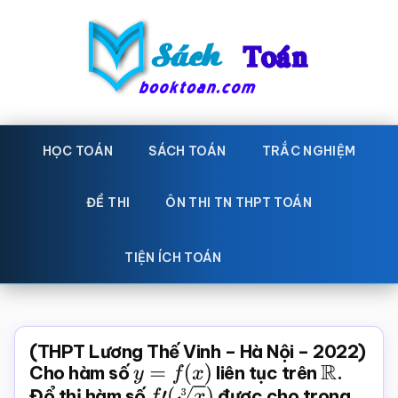
Skip
Bỏ
to
qua
main
primary
content
sidebar
Sách
Học
toán,
HỌC TOÁN
SÁCH TOÁN
TRẮC NGHIỆM
Toán
Đề
-
thi
ĐỀ THI
ÔN THI TN THPT TOÁN
toán,
Học
Sách
TIỆN ÍCH TOÁN
toán
giáo
khoa
Toán,
(THPT Lương Thế Vinh – Hà Nội – 2022)
trắc
Cho hàm số
y
=
f
(
x
)
liên tục trên
R
.
Đổ thị hàm số
f
′
(
x
3
)
được cho trong
nghiệm