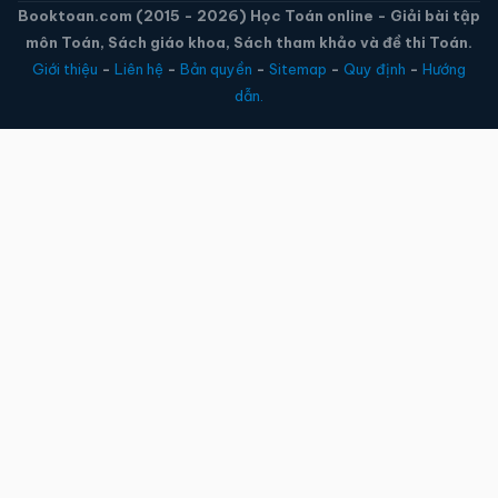
Booktoan.com (2015 - 2026) Học Toán online - Giải bài tập
môn Toán, Sách giáo khoa, Sách tham khảo và đề thi Toán.
Giới thiệu
-
Liên hệ
-
Bản quyền
-
Sitemap
-
Quy định
-
Hướng
dẫn.