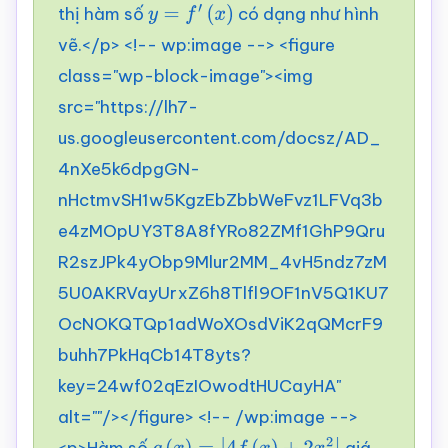
thị hàm số
có dạng như hình
y
=
f
′
(
x
)
vẽ.</p> <!-- wp:image --> <figure
class="wp-block-image"><img
src="https://lh7-
us.googleusercontent.com/docsz/AD_
4nXe5k6dpgGN-
nHctmvSH1w5KgzEbZbbWeFvz1LFVq3b
e4zMOpUY3T8A8fYRo82ZMf1GhP9Qru
R2szJPk4yObp9Mlur2MM_4vH5ndz7zM
5U0AKRVayUrxZ6h8Tlfl9OF1nV5Q1KU7
OcNOKQTQp1adWoXOsdViK2qQMcrF9
buhh7PkHqCb14T8yts?
key=24wf02qEzIOwodtHUCayHA"
alt=""/></figure> <!-- /wp:image -->
<p>Hàm số
giá