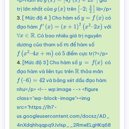
g
(
x
)
=
|
4
f
(
x
)
+
2
x
2
|
trị lớn nhất của
trên
là</p>
g
(
x
)
[
–
3.
[ Mức độ 4 ] Cho hàm số
có
2
;
y
3
=
2
f
]
(
x
)
đạo hàm
với
f
′
(
x
)
=
(
x
+
1
)
2
(
x
2
–
2
x
)
. Có bao nhiêu giá trị nguyên
∀
x
∈
R
dương của tham số
để hàm số
m
có
điểm cực trị?</p>
f
(
x
2
–
4
x
+
m
)
5
4.
[Mức độ 3] Cho hàm số
có
y
=
f
(
x
)
đạo hàm và liên tục trên
thỏa mãn
R
và bảng xét dấu đạo hàm
f
(
–
6
)
=
42
như</p> <!-- wp:image --> <figure
class="wp-block-image"><img
src="https://lh7-
us.googleusercontent.com/docsz/AD_
4nXdqhhqqpq9Jvlsp__2RmeELgHKq68