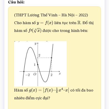
Câu hỏi:
(THPT Lương Thế Vinh – Hà Nội – 2022)
Cho hàm số
liên tục trên
. Đổ thị
y
=
f
(
x
)
R
hàm số
được cho trong hình bên:
f
′
(
x
3
)
Hàm số
có tối đa bao
g
(
x
)
=
|
f
(
x
)
–
1
8
x
4
–
x
|
nhiêu điểm cực đại?