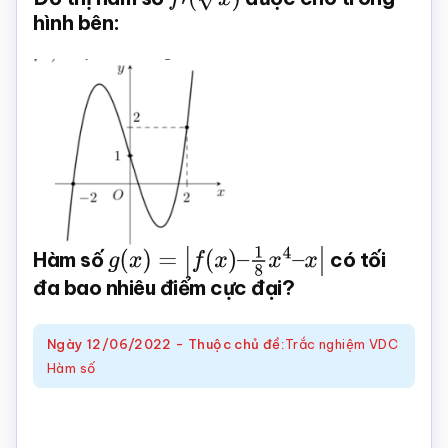
hình bên:
Toán
online
Hàm số
g
(
x
)
=
|
f
(
x
)
–
1
8
x
4
–
x
|
có tối
đa bao nhiêu điểm cực đại?
Ngày
12/06/2022
-
Thuộc chủ đề:
Trắc nghiệm VDC
Hàm số