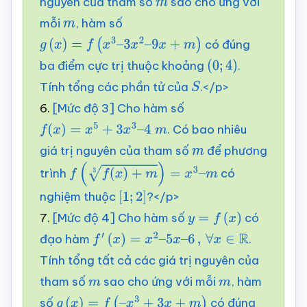
nguyên của tham số
sao cho ứng với
m
mỗi
, hàm số
m
có đúng
g
(
x
)
=
f
(
x
3
–
3
x
2
–
9
x
+
m
)
ba điểm cực trị thuộc khoảng
.
(
0
;
4
)
Tính tổng các phần tử của
.</p>
S
6.
[Mức độ 3] Cho hàm số
. Có bao nhiêu
f
(
x
)
=
x
5
+
3
x
3
–
4
m
giá trị nguyên của tham số
để phương
m
trình
có
f
(
f
(
x
)
+
m
3
)
=
x
3
–
m
nghiệm thuộc
?</p>
[
1
;
2
]
7.
[Mức độ 4] Cho hàm số
có
y
=
f
(
x
)
đạo hàm
.
f
′
(
x
)
=
x
2
–
5
x
–
6
,
∀
x
∈
R
Tính tổng tất cả các giá trị nguyên của
tham số
sao cho ứng với mỗi
, hàm
m
m
số
có đúng
g
(
x
)
=
f
(
–
x
3
+
3
x
+
m
)