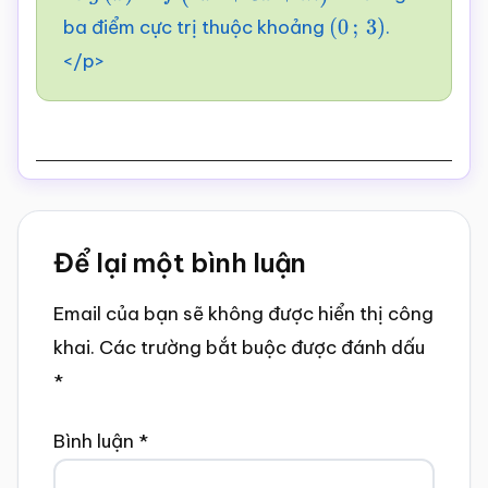
ba điểm cực trị thuộc khoảng
.
(
0
;
3
)
</p>
Reader
Để lại một bình luận
Interactions
Email của bạn sẽ không được hiển thị công
khai.
Các trường bắt buộc được đánh dấu
*
Bình luận
*