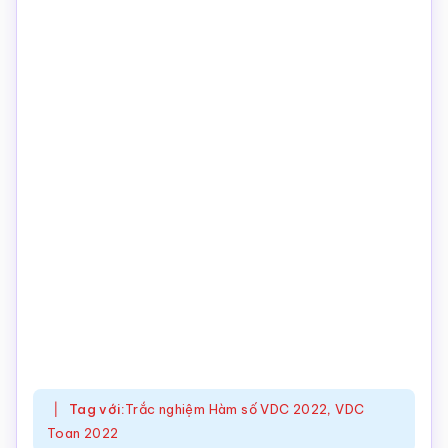
Tag với:
Trắc nghiệm Hàm số VDC 2022
,
VDC
Toan 2022