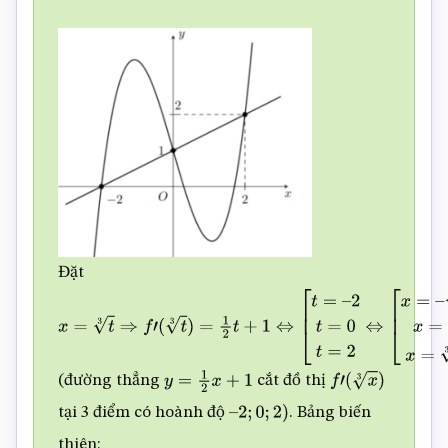
1
⇒
h
′
(
x
)
=
0
⇔
f
′
(
x
)
=
1
2
x
3
+
1
Đặt
x
=
t
3
⇒
f
′
(
t
3
)
=
1
2
t
+
1
⇔
[
t
=
–
(đường thẳng
cắt đồ thị
y
=
1
2
x
+
1
f
′
(
x
3
)
2
t
=
0
t
=
2
⇔
[
x
=
–
tại 3 điểm có hoành độ
. Bảng biến
–
2
;
0
;
2
)
2
3
x
=
0
x
=
2
3
thiên: