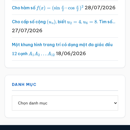
28/07/2026
Cho hàm số
f
(
x
)
=
(
sin
x
2
–
cos
x
2
)
2
Cho cấp số cộng
, biết
,
. Tìm số…
(
u
n
)
u
2
=
4
u
6
=
8
27/07/2026
Một khung hình trang trí có dạng một đa giác đều
18/06/2026
cạnh
12
A
1
A
2
…
A
12
DANH MỤC
Danh
mục