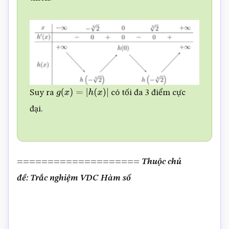
Suy ra
có tối đa 3 điểm cực
g
(
x
)
=
|
h
(
x
)
|
đại.
====================
Thuộc chủ
đề: Trắc nghiệm VDC Hàm số