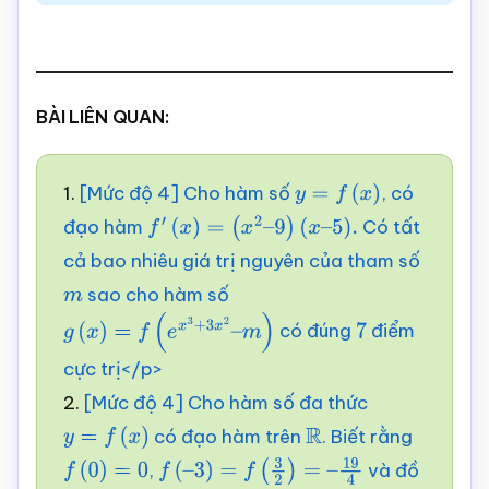
BÀI LIÊN QUAN:
1.
[Mức độ 4] Cho hàm số
, có
y
=
f
(
x
)
đạo hàm
Có tất
f
′
(
x
)
=
(
x
2
–
9
)
(
x
–
5
)
.
cả bao nhiêu giá trị nguyên của tham số
sao cho hàm số
m
có đúng
điểm
g
(
x
)
=
f
(
e
x
3
+
3
x
2
–
m
)
7
cực trị</p>
2.
[Mức độ 4] Cho hàm số đa thức
có đạo hàm trên
. Biết rằng
y
=
f
(
x
)
R
,
và đồ
f
(
0
)
=
0
f
(
–
3
)
=
f
(
3
2
)
=
–
19
4