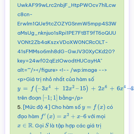
UwkAF99wLrc2nbjF_HtpPWOcv7hlLcw
c8cn-
Erwlm1QUe9tcZOZYGSnmW5mpp4S3W
aMsUg_nknjuo1sRpi1PE7FtBT9fT6oQUU
VONt2Zb4aKszxVDoXW0NCRcOLT-
41sFMMso6mh8dG-GwJV30XyCKd20?
key=24wf02qEzIOwodtHUCayHA"
alt=""/></figure> <!-- /wp:image -->
<p>Giá trị nhỏ nhất của hàm số
y
=
f
(
–
trên đoạn
bằng</p>
3
x
4
+
12
x
2
–
[
–
1
;
1
]
5.
[Mức độ 4] Cho hàm số
có
15
)
+
2
x
6
+
6
x
4
–
y
=
f
(
x
)
đạo hàm
với mọi
48
x
2
f
′
(
x
)
=
x
2
+
x
–
6
. Gọi
là tập hợp các giá trị
x
∈
R
S