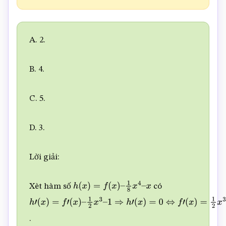
A. 2.
B. 4.
C. 5.
D. 3.
Lời giải:
Xèt hàm số
có
h
(
x
)
=
f
(
x
)
–
1
8
x
4
–
x
h
′
(
x
)
=
f
′
.
(
x
)
–
1
2
x
3
–