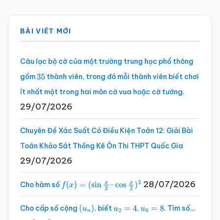
Sidebar
BÀI VIẾT MỚI
chính
Câu lạc bộ cờ của một trường trung học phổ thông
gồm
thành viên, trong đó mỗi thành viên biết chơi
35
ít nhất một trong hai môn cờ vua hoặc cờ tướng.
29/07/2026
Chuyên Đề Xác Suất Có Điều Kiện Toán 12: Giải Bài
Toán Khảo Sát Thống Kê Ôn Thi THPT Quốc Gia
29/07/2026
28/07/2026
Cho hàm số
f
(
x
)
=
(
sin
x
2
–
cos
x
2
)
2
Cho cấp số cộng
, biết
,
. Tìm số…
(
u
n
)
u
2
=
4
u
6
=
8