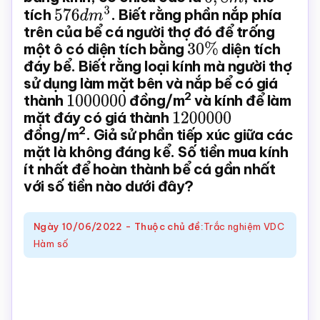
tích
576
d
m
3
. Biết rằng phần nắp phía
Toán
trên của bể cá người thợ đó để trống
online
một ô có diện tích bằng
30
%
diện tích
đáy bể. Biết rằng loại kính mà người thợ
sử dụng làm mặt bên và nắp bể có giá
2
thành
1000000
đồng/m
và kính để làm
mặt đáy có giá thành
1200000
2
đồng/m
. Giả sử phần tiếp xúc giữa các
mặt là không đáng kể. Số tiền mua kính
ít nhất để hoàn thành bể cá gần nhất
với số tiền nào dưới đây?
Ngày
10/06/2022
-
Thuộc chủ đề:
Trắc nghiệm VDC
Hàm số