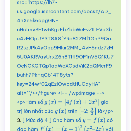
src="https://lh7-
us.googleusercontent.com/docsz/AD_
4nXe5k6dpgGN-
nHctmvSH1w5KgzEbZbbWeFvz1LFVq3b
e4zMOpUY3T8A8fYRo82ZMf1GhP9Qru
R2szJPk4yObp9Mlur2MM_4vH5ndz7zM
5U0AKRVayUrxZ6h8Tlfl9OF1nV5Q1KU7
OcNOKQTQp1adWoXOsdViK2qQMcrF9
buhh7PkHqCb14T8yts?
key=24wf02qEzIOwodtHUCayHA"
alt=""/></figure> <!-- /wp:image -->
<p>Hàm số
giá
g
(
x
)
=
|
4
f
(
x
)
+
2
x
2
|
trị lớn nhất của
trên
là</p>
g
(
x
)
[
–
3.
[ Mức độ 4 ] Cho hàm số
có
2
;
y
3
=
2
f
]
(
x
)
đạo hàm
với
f
′
(
x
)
=
(
x
+
1
)
2
(
x
2
–
2
x
)