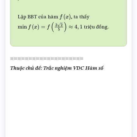
144
125
x
2
=
200
x
2
–
144
125
x
2
;
f
′
Lập BBT của hàm
, ta thấy
f
(
x
)
(
x
)
=
0
⇒
x
=
3
2
5
(
m
)
triệu đồng.
min
f
(
x
)
=
f
(
3
2
5
)
≈
4
,
1
====================
Thuộc chủ đề: Trắc nghiệm VDC Hàm số