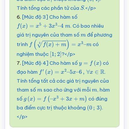
(
0
;
4
)
Tính tổng các phần tử của
.</p>
S
6.
[Mức độ 3] Cho hàm số
. Có bao nhiêu
f
(
x
)
=
x
5
+
3
x
3
–
4
m
giá trị nguyên của tham số
để phương
m
trình
có
f
(
f
(
x
)
+
m
3
)
=
x
3
–
m
nghiệm thuộc
?</p>
[
1
;
2
]
7.
[Mức độ 4] Cho hàm số
có
y
=
f
(
x
)
đạo hàm
.
f
′
(
x
)
=
x
2
–
5
x
–
6
,
∀
x
∈
R
Tính tổng tất cả các giá trị nguyên của
tham số
sao cho ứng với mỗi
, hàm
m
m
số
có đúng
g
(
x
)
=
f
(
–
x
3
+
3
x
+
m
)
ba điểm cực trị thuộc khoảng
.
(
0
;
3
)
</p>