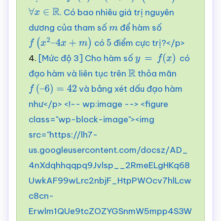
. Có bao nhiêu giá trị nguyên
∀
x
∈
R
dương của tham số
để hàm số
m
có
điểm cực trị?</p>
f
(
x
2
–
4
x
+
m
)
5
4.
[Mức độ 3] Cho hàm số
có
y
=
f
(
x
)
đạo hàm và liên tục trên
thỏa mãn
R
và bảng xét dấu đạo hàm
f
(
–
6
)
=
42
như</p> <!-- wp:image --> <figure
class="wp-block-image"><img
src="https://lh7-
us.googleusercontent.com/docsz/AD_
4nXdqhhqqpq9Jvlsp__2RmeELgHKq68
UwkAF99wLrc2nbjF_HtpPWOcv7hlLcw
c8cn-
Erwlm1QUe9tcZOZYGSnmW5mpp4S3W