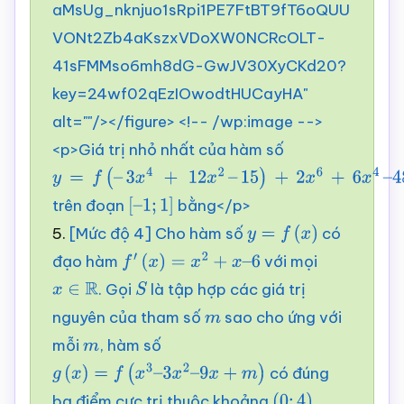
aMsUg_nknjuo1sRpi1PE7FtBT9fT6oQUU
VONt2Zb4aKszxVDoXW0NCRcOLT-
41sFMMso6mh8dG-GwJV30XyCKd20?
key=24wf02qEzIOwodtHUCayHA"
alt=""/></figure> <!-- /wp:image -->
<p>Giá trị nhỏ nhất của hàm số
y
=
f
(
–
trên đoạn
bằng</p>
3
x
4
+
12
x
2
–
[
–
1
;
1
]
5.
[Mức độ 4] Cho hàm số
có
15
)
+
2
x
6
+
6
x
4
–
y
=
f
(
x
)
đạo hàm
với mọi
48
x
2
f
′
(
x
)
=
x
2
+
x
–
6
. Gọi
là tập hợp các giá trị
x
∈
R
S
nguyên của tham số
sao cho ứng với
m
mỗi
, hàm số
m
có đúng
g
(
x
)
=
f
(
x
3
–
3
x
2
–
9
x
+
m
)
ba điểm cực trị thuộc khoảng
.