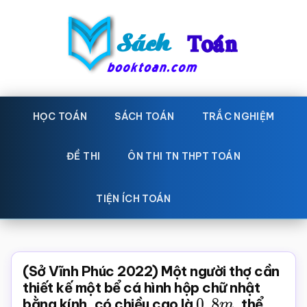
Skip
Bỏ
to
qua
main
primary
content
sidebar
Sách
Học
toán,
HỌC TOÁN
SÁCH TOÁN
TRẮC NGHIỆM
Toán
Đề
-
thi
ĐỀ THI
ÔN THI TN THPT TOÁN
toán,
Học
Sách
TIỆN ÍCH TOÁN
toán
giáo
khoa
Toán,
(Sở Vĩnh Phúc 2022) Một người thợ cần
trắc
thiết kế một bể cá hình hộp chữ nhật
bằng kính, có chiều cao là
0
,
8
m
, thể
nghiệm