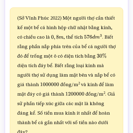
(Sở Vĩnh Phúc 2022) Một người thợ cần thiết
kế một bể cá hình hộp chữ nhật bằng kính,
có chiều cao là
, thể tích
. Biết
0
,
8
m
576
d
m
3
rằng phần nắp phía trên của bể cá người thợ
đó để trống một ô có diện tích bằng
30
%
diện tích đáy bể. Biết rằng loại kính mà
người thợ sử dụng làm mặt bên và nắp bể có
2
giá thành
đồng/m
và kính để làm
1000000
2
mặt đáy có giá thành
đồng/m
. Giả
1200000
sử phần tiếp xúc giữa các mặt là không
đáng kể. Số tiền mua kính ít nhất để hoàn
thành bể cá gần nhất với số tiền nào dưới
đây?