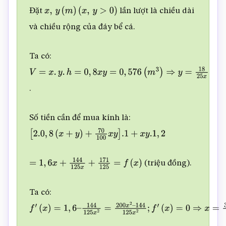
Đặt
lần lượt là chiều dài
x
,
y
(
m
)
(
x
,
y
>
0
)
và chiều rộng của đáy bể cá.
Ta có:
V
=
x
.
y
.
h
=
0
,
8
x
y
=
0
,
576
(
m
3
)
⇒
y
=
18
25
x
.
Số tiền cần để mua kính là:
[
2.0
,
8
(
x
+
y
)
+
70
100
x
y
]
.1
+
x
y
.1
,
2
(triệu đồng).
=
1
,
6
x
+
144
125
x
+
171
125
=
f
(
x
)
Ta có:
f
′
(
x
)
=
1
,
6
–
.