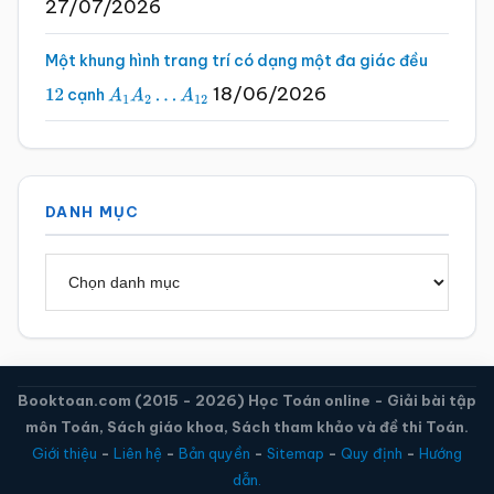
27/07/2026
Một khung hình trang trí có dạng một đa giác đều
18/06/2026
cạnh
12
A
1
A
2
…
A
12
DANH MỤC
Danh
mục
Booktoan.com (2015 - 2026) Học Toán online - Giải bài tập
môn Toán, Sách giáo khoa, Sách tham khảo và đề thi Toán.
Giới thiệu
-
Liên hệ
-
Bản quyền
-
Sitemap
-
Quy định
-
Hướng
dẫn.