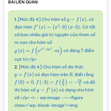
BÀI LIÊN QUAN:
1.
[Mức độ 4] Cho hàm số
, có
y
=
f
(
x
)
đạo hàm
Có tất
f
′
(
x
)
=
(
x
2
–
9
)
(
x
–
5
)
.
cả bao nhiêu giá trị nguyên của tham số
sao cho hàm số
m
có đúng
điểm
g
(
x
)
=
f
(
e
x
3
+
3
x
2
–
m
)
7
cực trị</p>
2.
[Mức độ 4] Cho hàm số đa thức
có đạo hàm trên
. Biết rằng
y
=
f
(
x
)
R
,
và đồ
f
(
0
)
=
0
f
(
–
3
)
=
f
(
3
2
)
=
–
19
4
thị hàm số
có dạng như hình
y
=
f
′
(
x
)
vẽ.</p> <!-- wp:image --> <figure
class="wp-block-image"><img