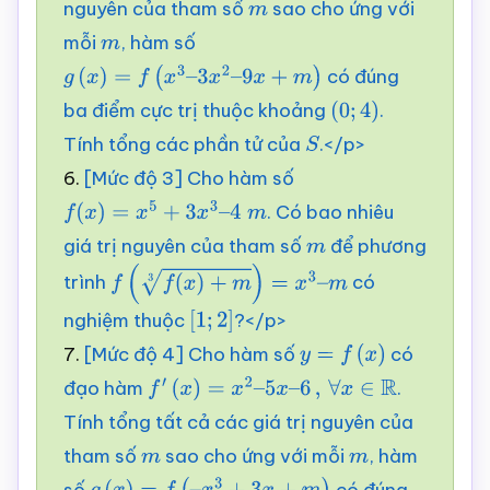
nguyên của tham số
sao cho ứng với
m
mỗi
, hàm số
m
có đúng
g
(
x
)
=
f
(
x
3
–
3
x
2
–
9
x
+
m
)
ba điểm cực trị thuộc khoảng
.
(
0
;
4
)
Tính tổng các phần tử của
.</p>
S
6.
[Mức độ 3] Cho hàm số
. Có bao nhiêu
f
(
x
)
=
x
5
+
3
x
3
–
4
m
giá trị nguyên của tham số
để phương
m
trình
có
f
(
f
(
x
)
+
m
3
)
=
x
3
–
m
nghiệm thuộc
?</p>
[
1
;
2
]
7.
[Mức độ 4] Cho hàm số
có
y
=
f
(
x
)
đạo hàm
.
f
′
(
x
)
=
x
2
–
5
x
–
6
,
∀
x
∈
R
Tính tổng tất cả các giá trị nguyên của
tham số
sao cho ứng với mỗi
, hàm
m
m
số
có đúng