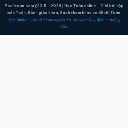
Booktoan.com (2015 - 2026) Học Toán online - Giải bài tập
môn Toán, Sách giáo khoa, Sách tham khảo và đề thi Toán.
Giới thiệu
-
Liên hệ
-
Bản quyền
-
Sitemap
-
Quy định
-
Hướng
dẫn.