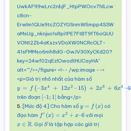
UwkAF99wLrc2nbjF_HtpPWOcv7hlLcw
c8cn-
Erwlm1QUe9tcZOZYGSnmW5mpp4S3W
aMsUg_nknjuo1sRpi1PE7FtBT9fT6oQUU
VONt2Zb4aKszxVDoXW0NCRcOLT-
41sFMMso6mh8dG-GwJV30XyCKd20?
key=24wf02qEzIOwodtHUCayHA"
alt=""/></figure> <!-- /wp:image -->
<p>Giá trị nhỏ nhất của hàm số
y
=
f
(
–
trên đoạn
bằng</p>
3
x
4
+
12
x
2
–
[
–
1
;
1
]
5.
[Mức độ 4] Cho hàm số
có
15
)
+
2
x
6
+
6
x
4
–
y
=
f
(
x
)
đạo hàm
với mọi
48
x
2
f
′
(
x
)
=
x
2
+
x
–
6
. Gọi
là tập hợp các giá trị
x
∈
R
S