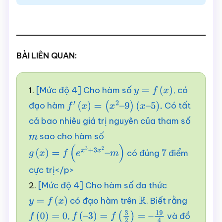
BÀI LIÊN QUAN:
1.
[Mức độ 4] Cho hàm số
, có
y
=
f
(
x
)
đạo hàm
Có tất
f
′
(
x
)
=
(
x
2
–
9
)
(
x
–
5
)
.
cả bao nhiêu giá trị nguyên của tham số
sao cho hàm số
m
có đúng
điểm
g
(
x
)
=
f
(
e
x
3
+
3
x
2
–
m
)
7
cực trị</p>
2.
[Mức độ 4] Cho hàm số đa thức
có đạo hàm trên
. Biết rằng
y
=
f
(
x
)
R
,
và đồ
f
(
0
)
=
0
f
(
–
3
)
=
f
(
3
2
)
=
–
19
4