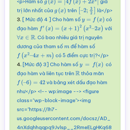
<p>Hàm số
giá
g
(
x
)
=
|
4
f
(
x
)
+
2
x
2
|
trị lớn nhất của
trên
là</p>
g
(
x
)
[
–
3.
[ Mức độ 4 ] Cho hàm số
có
2
;
y
3
=
2
f
]
(
x
)
đạo hàm
với
f
′
(
x
)
=
(
x
+
1
)
2
(
x
2
–
2
x
)
. Có bao nhiêu giá trị nguyên
∀
x
∈
R
dương của tham số
để hàm số
m
có
điểm cực trị?</p>
f
(
x
2
–
4
x
+
m
)
5
4.
[Mức độ 3] Cho hàm số
có
y
=
f
(
x
)
đạo hàm và liên tục trên
thỏa mãn
R
và bảng xét dấu đạo hàm
f
(
–
6
)
=
42
như</p> <!-- wp:image --> <figure
class="wp-block-image"><img
src="https://lh7-
us.googleusercontent.com/docsz/AD_
4nXdqhhqqpq9Jvlsp__2RmeELgHKq68