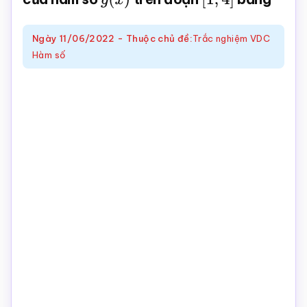
4
x
)
x
2
–
4
x
+
6
–
12
x
2
–
Ngày
11/06/2022
-
Thuộc chủ đề:
Trắc nghiệm VDC
4
x
+
6
+
1
Hàm số