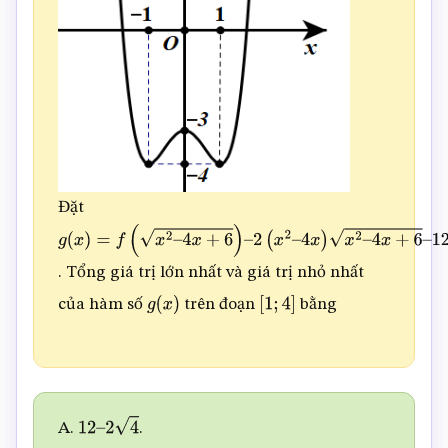
Đặt
g
(
x
)
=
f
(
x
2
–
. Tổng giá trị lớn nhất và giá trị nhỏ nhất
4
x
+
6
)
–
của hàm số
trên đoạn
bằng
2
(
x
2
–
g
(
x
)
[
1
;
4
]
4
x
)
x
2
–
4
x
+
6
–
12
x
2
–
A.
.
12
–
2
4
4
x
+
6
+
1