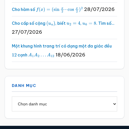
28/07/2026
Cho hàm số
f
(
x
)
=
(
sin
x
2
–
cos
x
2
)
2
Cho cấp số cộng
, biết
,
. Tìm số…
(
u
n
)
u
2
=
4
u
6
=
8
27/07/2026
Một khung hình trang trí có dạng một đa giác đều
18/06/2026
cạnh
12
A
1
A
2
…
A
12
DANH MỤC
Danh
mục