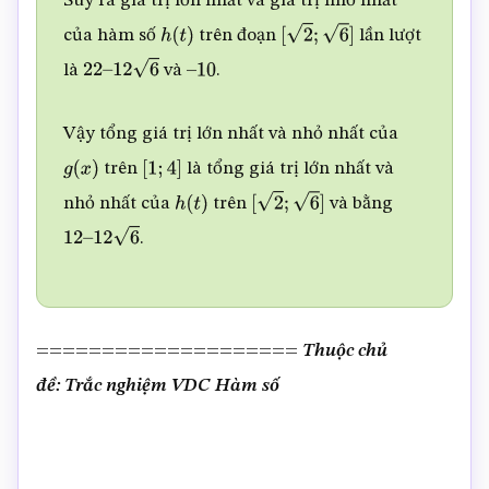
Suy ra giá trị lớn nhất và giá trị nhỏ nhất
của hàm số
trên đoạn
lần lượt
h
(
t
)
[
2
;
6
]
là
và
.
22
–
12
6
–
10
Vậy tổng giá trị lớn nhất và nhỏ nhất của
trên
là tổng giá trị lớn nhất và
g
(
x
)
[
1
;
4
]
nhỏ nhất của
trên
và bằng
h
(
t
)
[
2
;
6
]
.
12
–
12
6
====================
Thuộc chủ
đề: Trắc nghiệm VDC Hàm số