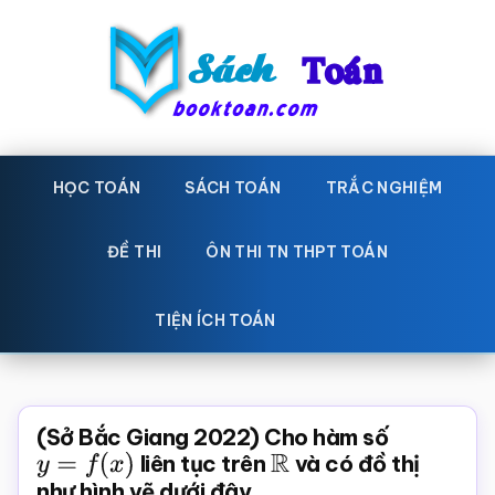
Skip
Bỏ
to
qua
main
primary
content
sidebar
Sách
Học
toán,
HỌC TOÁN
SÁCH TOÁN
TRẮC NGHIỆM
Toán
Đề
-
thi
ĐỀ THI
ÔN THI TN THPT TOÁN
toán,
Học
Sách
TIỆN ÍCH TOÁN
toán
giáo
khoa
Toán,
(Sở Bắc Giang 2022) Cho hàm số
trắc
y
=
f
(
x
)
liên tục trên
R
và có đồ thị
như hình vẽ dưới đây
nghiệm