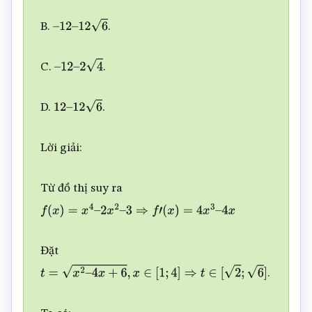
B.
.
–
12
–
12
6
C.
.
–
12
–
2
4
D.
.
12
–
12
6
Lời giải:
Từ đồ thị suy ra
f
(
x
)
=
x
4
–
2
x
2
–
3
⇒
f
′
(
x
)
=
4
x
3
–
4
x
Đặt
.
t
=
x
2
–
4
x
+
6
,
x
∈
[
1
;
4
]
⇒
t
∈
[
2
;
6
]