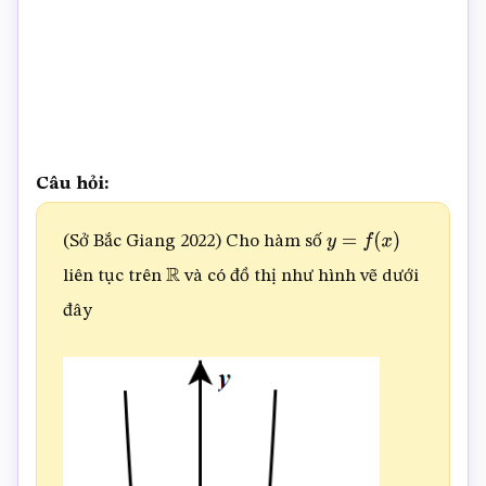
Câu hỏi:
(Sở Bắc Giang 2022) Cho hàm số
y
=
f
(
x
)
liên tục trên
và có đồ thị như hình vẽ dưới
R
đây