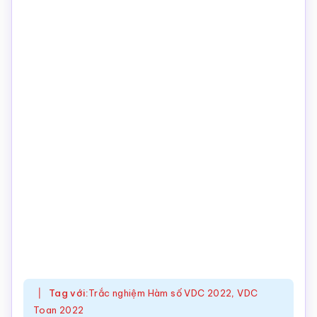
Tag với:
Trắc nghiệm Hàm số VDC 2022
,
VDC
Toan 2022