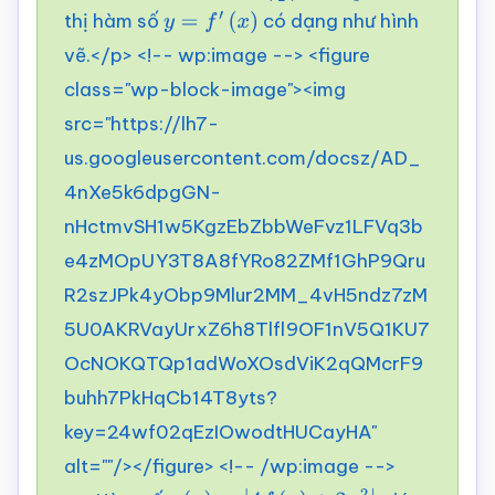
thị hàm số
có dạng như hình
y
=
f
′
(
x
)
vẽ.</p> <!-- wp:image --> <figure
class="wp-block-image"><img
src="https://lh7-
us.googleusercontent.com/docsz/AD_
4nXe5k6dpgGN-
nHctmvSH1w5KgzEbZbbWeFvz1LFVq3b
e4zMOpUY3T8A8fYRo82ZMf1GhP9Qru
R2szJPk4yObp9Mlur2MM_4vH5ndz7zM
5U0AKRVayUrxZ6h8Tlfl9OF1nV5Q1KU7
OcNOKQTQp1adWoXOsdViK2qQMcrF9
buhh7PkHqCb14T8yts?
key=24wf02qEzIOwodtHUCayHA"
alt=""/></figure> <!-- /wp:image -->