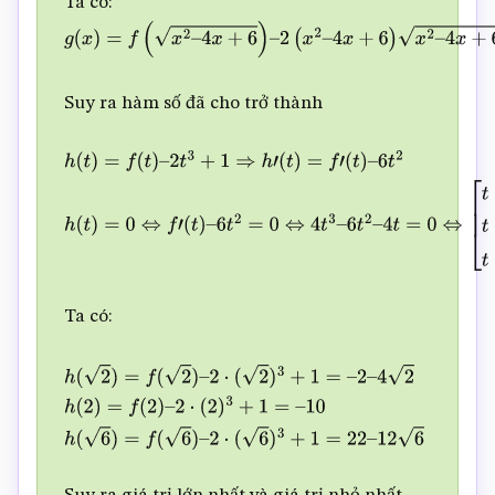
Ta có:
g
(
x
)
=
f
(
x
2
–
4
x
+
6
)
–
2
(
x
2
–
4
x
+
6
)
x
2
–
4
x
+
6
+
1
Suy ra hàm số đã cho trở thành
h
(
t
)
=
f
(
t
)
–
2
t
3
+
1
⇒
h
′
(
t
)
=
f
′
(
t
)
–
6
t
2
h
(
t
)
=
0
⇔
f
′
(
t
)
–
6
t
2
=
0
4
t
=
0
⇔
[
t
=
0
∉
(
2
;
6
)
t
=
–
1
2
∉
(
2
;
6
)
t
=
2
∈
(
2
;
6
)
Ta có:
h
(
2
)
=
f
(
2
)
–
2
⋅
(
2
)
3
+
1
=
–
2
–
4
2
h
(
2
)
=
f
(
2
)
–
2
⋅
(
2
)
3
+
1
=
–
10
h
(
6
)
=
f
(
6
)
–
2
⋅
(
6
)
3
+
1
=
22
–
12
6