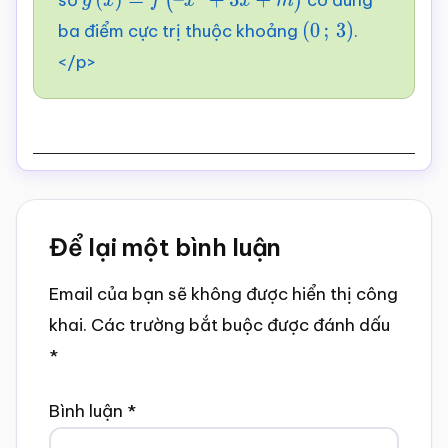
g
(
x
)
=
f
(
–
x
3
+
3
x
+
m
)
ba điểm cực trị thuộc khoảng
.
(
0
;
3
)
</p>
Reader
Để lại một bình luận
Interactions
Email của bạn sẽ không được hiển thị công
khai.
Các trường bắt buộc được đánh dấu
*
Bình luận
*