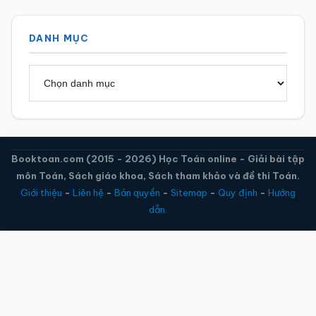
DANH MỤC
Danh
mục
Booktoan.com (2015 - 2026) Học Toán online - Giải bài tập
môn Toán, Sách giáo khoa, Sách tham khảo và đề thi Toán.
Giới thiệu
-
Liên hệ
-
Bản quyền
-
Sitemap
-
Quy định
-
Hướng
dẫn.