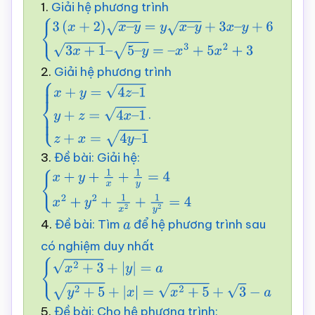
1.
Giải hệ phương trình
{
3
(
x
+
2
)
x
–
y
=
y
x
–
y
+
3
x
–
y
+
6
(
1
)
3
x
+
1
–
5
–
y
=
–
x
3
+
5
x
2
+
3
(
2
)
2.
Giải hệ phương trình
.
{
x
+
y
=
4
z
–
1
y
+
z
=
4
x
–
3.
Đề bài: Giải hệ:
1
z
+
x
=
4
y
–
1
{
x
+
y
+
1
x
+
1
y
=
4
x
2
+
y
2
+
1
x
2
+
1
y
2
=
4
4.
Đề bài: Tìm
để hệ phương trình sau
a
có nghiệm duy nhất
{
x
2
+
3
+
|
y
|
=
a
y
2
+
5
+
|
x
|
=
x
2
+
5
+
3
−
a
5.
Đề bài: Cho hệ phương trình: