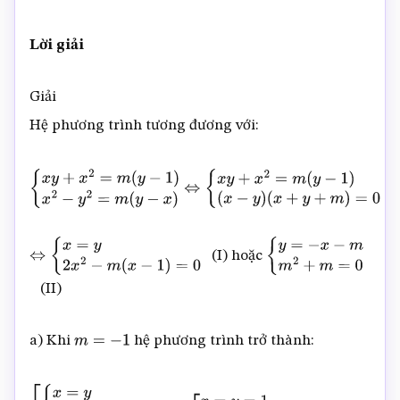
Lời giải
Giải
Hệ phương trình tương đương với:
{
x
y
+
x
2
=
m
(
y
−
1
)
x
2
−
y
2
=
m
(
y
−
x
)
⇔
{
x
y
+
x
2
=
m
(
y
−
1
)
(
x
−
y
)
(
x
+
y
+
m
)
=
0
(I) hoặc
⇔
{
x
=
y
2
x
2
−
m
(
x
−
1
)
=
0
{
y
=
−
x
−
m
m
2
+
m
=
0
(II)
a) Khi
hệ phương trình trở thành:
m
=
−
1