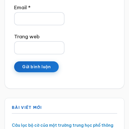
Email
*
Trang web
Sidebar
BÀI VIẾT MỚI
chính
Câu lạc bộ cờ của một trường trung học phổ thông