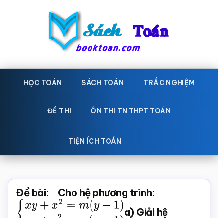
Skip
Bỏ
to
qua
main
primary
content
sidebar
Sách
Học
toán,
HỌC TOÁN
SÁCH TOÁN
TRẮC NGHIỆM
Toán
Đề
-
thi
ĐỀ THI
ÔN THI TN THPT TOÁN
toán,
Học
Sách
TIỆN ÍCH TOÁN
toán
giáo
khoa
Toán,
Đề bài: Cho hệ phương trình:
trắc
{
x
y
+
x
2
=
m
(
y
−
1
)
x
y
+
y
2
=
m
a) Giải hệ
(
x
−
1
)
nghiệm