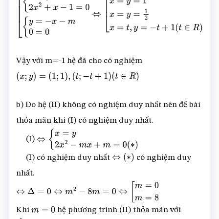
[
{
x
=
y
2
x
2
+
x
−
1
=
0
{
y
=
−
x
−
m
0
=
0
⇔
[
x
=
y
=
1
x
=
y
=
1
2
x
=
t
,
y
=
Vậy với m=-1 hệ đã cho có nghiệm
(
x
;
y
)
=
(
1
;
1
)
,
(
t
;
−
t
+
1
)
(
t
∈
R
)
b) Do hệ (II) không có nghiệm duy nhất nên đề bài
thỏa mãn khi (I) có nghiệm duy nhất.
(I)
⇔
{
x
=
y
2
x
2
−
m
x
+
m
=
0
(
∗
)
(I) có nghiệm duy nhất
có nghiệm duy
⇔
(
∗
)
nhất.
⇔
Δ
=
0
⇔
m
2
−
8
m
=
0
⇔
[
m
=
0
m
=
8
Khi
hệ phương trình (II) thỏa mãn với
m
=
0