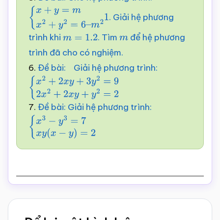
. Giải hệ phương
{
x
+
y
=
m
x
2
+
y
2
=
6
–
1
m
2
trình khi
. Tìm
để hệ phương
m
=
1.
2
m
trình đã cho có nghiệm.
6.
Đề bài: Giải hệ phương trình:
{
x
2
+
2
x
y
+
3
y
2
=
9
2
x
2
+
2
x
y
+
y
2
=
2
7.
Đề bài: Giải hệ phương trình:
{
x
3
−
y
3
=
7
x
y
(
x
−
y
)
=
2
Reader