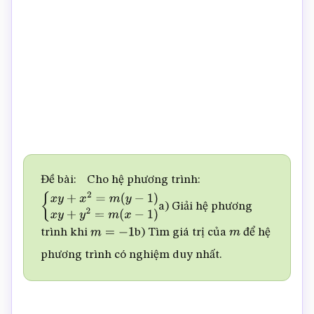
Đề bài: Cho hệ phương trình:
a) Giải hệ phương
{
x
y
+
x
2
=
m
(
y
−
1
)
x
y
+
y
2
=
m
(
x
−
1
)
trình khi
b) Tìm giá trị của
để hệ
m
=
−
1
m
phương trình có nghiệm duy nhất.