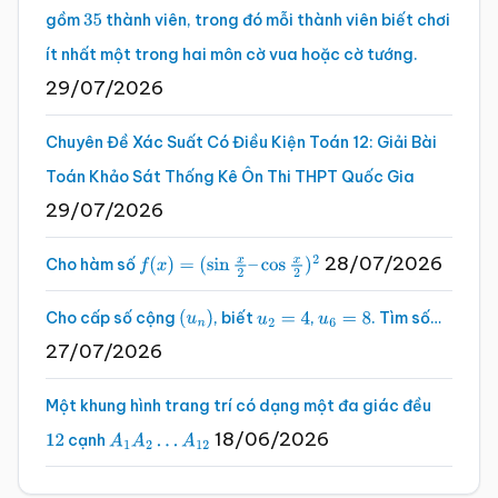
gồm
thành viên, trong đó mỗi thành viên biết chơi
35
ít nhất một trong hai môn cờ vua hoặc cờ tướng.
29/07/2026
Chuyên Đề Xác Suất Có Điều Kiện Toán 12: Giải Bài
Toán Khảo Sát Thống Kê Ôn Thi THPT Quốc Gia
29/07/2026
28/07/2026
Cho hàm số
f
(
x
)
=
(
sin
x
2
–
cos
x
2
)
2
Cho cấp số cộng
, biết
,
. Tìm số…
(
u
n
)
u
2
=
4
u
6
=
8
27/07/2026
Một khung hình trang trí có dạng một đa giác đều
18/06/2026
cạnh
12
A
1
A
2
…
A
12