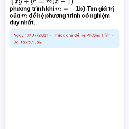
phương trình khi
m
=
−
1
b) Tìm giá trị
Toán
của
m
để hệ phương trình có nghiệm
online
duy nhất.
Ngày
10/07/2021
-
Thuộc chủ đề:
Hệ Phương Trình -
Bài tập tự luận