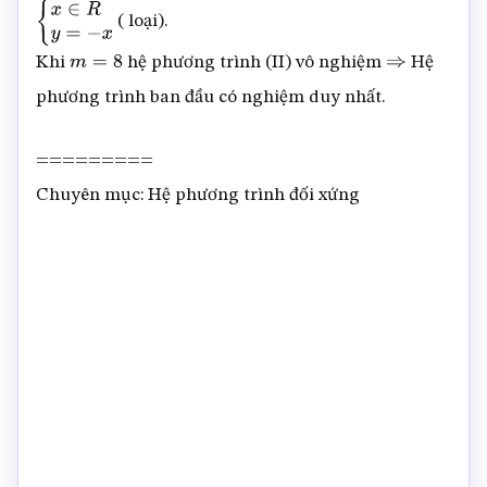
( loại).
{
x
∈
R
y
=
−
x
Khi
hệ phương trình (II) vô nghiệm
Hệ
m
=
8
⇒
phương trình ban đầu có nghiệm duy nhất.
=========
Chuyên mục: Hệ phương trình đối xứng