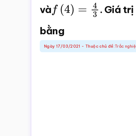
trắc
và
f
(
4
)
=
4
3
. Giá tr
nghiệm
Toán
bằng
online
Ngày
17/03/2021
-
Thuộc chủ đề:
Trắc nghi