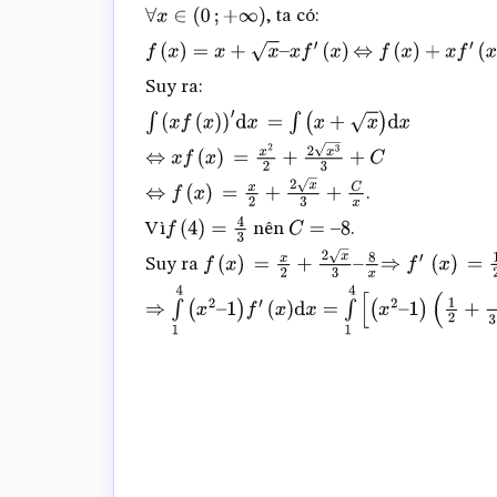
, ta có:
∀
x
∈
(
0
;
+
∞
)
f
(
x
)
=
x
+
x
–
x
f
′
(
x
)
⇔
f
(
x
)
+
x
f
′
(
x
)
=
x
+
Suy ra:
∫
(
x
f
(
x
)
)
′
d
x
=
∫
(
x
+
x
)
d
x
⇔
x
f
(
x
)
=
x
2
2
+
2
x
3
3
+
C
.
⇔
f
(
x
)
=
x
2
+
2
x
3
+
C
x
Vì
nên
.
f
(
4
)
=
4
3
C
=
–
8
Suy ra
f
(
x
)
=
x
2
+
2
x
3
–
8
x
⇒
f
′
(
x
)
=
1
2
+
1
3
⇒
∫
1
4
(
x
2
–
1
)
f
′
(
x
)
d
x
=
∫
1
4
[
(
x
2
–
1
)
(
1
2
+
1
3
x
+
8
x
2
)