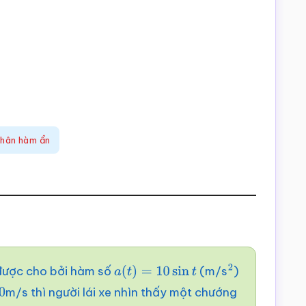
phân hàm ẩn
 được cho bởi hàm số
(m/s
)
a
(
t
)
=
10
sin
t
2
m/s thì người lái xe nhìn thấy một chướng
0