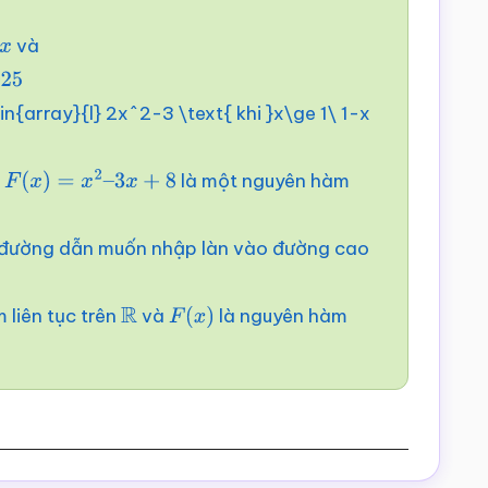
và
{array}{l} 2x^2-3 \text{ khi }x\ge 1
\
1-x
)
là một nguyên hàm
F
(
x
)
=
x
2
–
3
x
+
8
ở đường dẫn muốn nhập làn vào đường cao
liên tục trên
và
là nguyên hàm
R
F
(
x
)