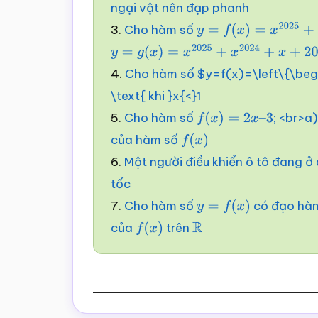
ngại vật nên đạp phanh
3.
Cho hàm số
y
=
f
(
x
)
=
x
2025
+
x
y
=
g
(
x
)
=
x
2025
+
x
2024
+
x
+
2025
4.
Cho hàm số $y=f(x)=\left\{\begin
\text{ khi }x{<}1
5.
Cho hàm số
; <br>a
f
(
x
)
=
2
x
–
3
của hàm số
f
(
x
)
6.
Một người điều khiển ô tô đang 
tốc
7.
Cho hàm số
có đạo hàm 
y
=
f
(
x
)
của
trên
f
(
x
)
R