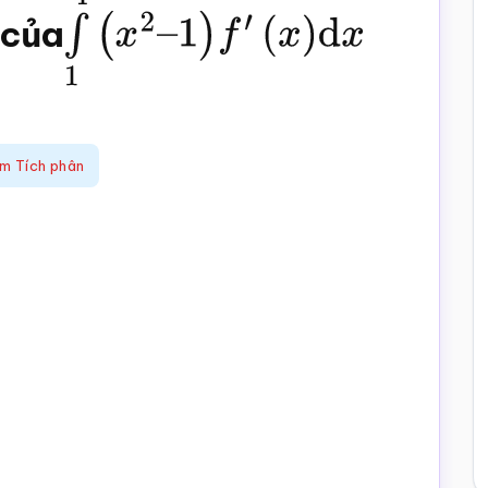
ị của
∫
1
4
(
x
2
–
1
)
f
′
(
x
)
d
x
ệm Tích phân