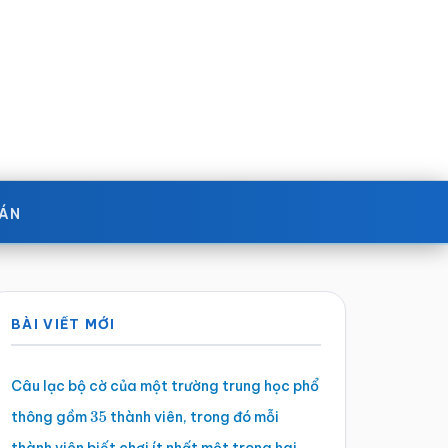
OÁN
Sidebar
BÀI VIẾT MỚI
chính
Câu lạc bộ cờ của một trường trung học phổ
thông gồm
thành viên, trong đó mỗi
35