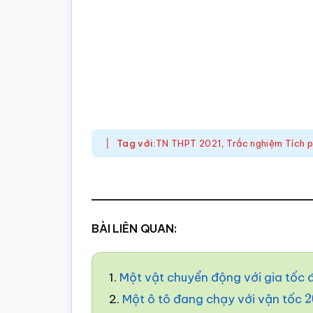
Tag với:
TN THPT 2021
,
Trắc nghiệm Tích 
BÀI LIÊN QUAN:
1.
Một vật chuyển động với gia tốc
2.
Một ô tô đang chạy với vận tốc
2