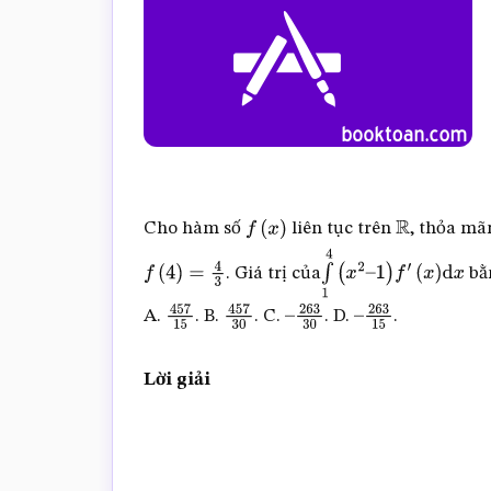
Cho hàm số
liên tục trên
, thỏa m
f
(
x
)
R
. Giá trị của
bằ
f
(
4
)
=
4
3
∫
1
4
(
x
2
–
1
)
f
′
(
x
)
d
x
A.
. B.
. C.
. D.
.
457
15
457
30
–
–
263
30
263
15
Lời giải