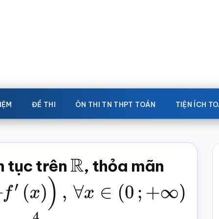
IỆM
ĐỀ THI
ÔN THI TN THPT TOÁN
TIỆN ÍCH T
n tục trên
R
, thỏa mãn