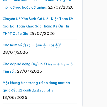
thành viên biết chơi ít nhất một trong hai
29/07/2026
môn cờ vua hoặc cờ tướng.
Chuyên Đề Xác Suất Có Điều Kiện Toán 12:
Giải Bài Toán Khảo Sát Thống Kê Ôn Thi
29/07/2026
THPT Quốc Gia
Cho hàm số
f
(
x
)
=
(
sin
x
2
–
cos
x
2
)
2
28/07/2026
Cho cấp số cộng
, biết
,
.
(
u
n
)
u
2
=
4
u
6
=
8
27/07/2026
Tìm số…
Một khung hình trang trí có dạng một đa
giác đều
cạnh
12
A
1
A
2
…
A
12
18/06/2026