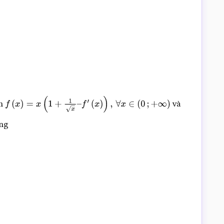
ãn
và
f
(
x
)
=
x
(
1
+
1
x
–
f
′
(
x
)
)
,
∀
x
∈
(
0
;
+
∞
)
ng