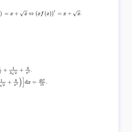
.
x
⇔
(
x
f
(
x
)
)
′
=
x
+
x
.
x
+
8
x
2
.
]
d
x
=
457
15