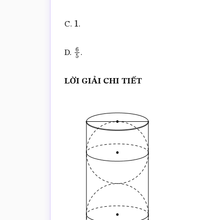
C.
.
1
D.
.
6
5
LỜI GIẢI CHI TIẾT