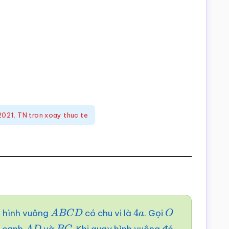
2021
,
TN tron xoay thuc te
o hình vuông
có chu vi là
. Gọi
A
B
C
D
4
a
O
c cạnh
và
. Khi quay hình vuông đó