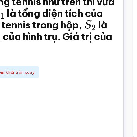
 tennis như trên thì vừa
1
là tổng diện tích của
 tennis trong hộp,
S
2
là
của hình trụ. Giá trị của
ệm Khối tròn xoay