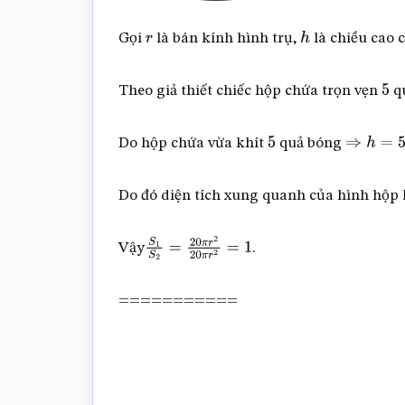
Gọi
là bán kính hình trụ,
là chiều cao 
r
h
Theo giả thiết chiếc hộp chứa trọn vẹn
q
5
Do hộp chứa vừa khít
quả bóng
5
⇒
h
=
5.2
r
Do đó diện tích xung quanh của hình hộp 
Vậy
.
S
1
S
2
=
20
π
r
2
20
π
r
2
=
1
===========