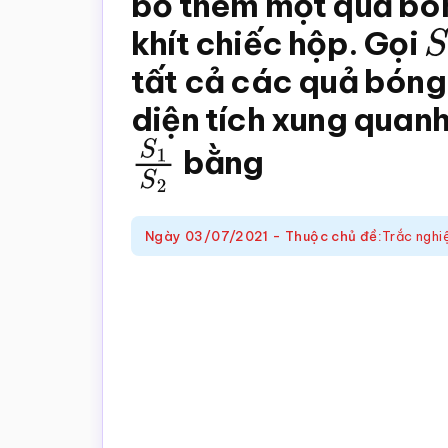
bỏ thêm một quả bóng
trắc
khít chiếc hộp. Gọi
S
nghiệm
Toán
tất cả các quả bóng
online
diện tích xung quanh 
S
1
S
bằng
2
Ngày
03/07/2021
-
Thuộc chủ đề:
Trắc nghi