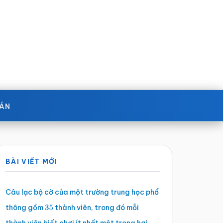
OÁN
Sidebar
BÀI VIẾT MỚI
chính
Câu lạc bộ cờ của một trường trung học phổ
thông gồm
thành viên, trong đó mỗi
35