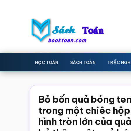
Skip
Bỏ
to
qua
main
primary
content
sidebar
Sách
Học
toán,
Toán
HỌC TOÁN
SÁCH TOÁN
TRẮC NGH
Đề
-
thi
toán,
Học
Sách
Bỏ bốn quả bóng ten
toán
giáo
trong một chiêc hộp
khoa
hình tròn lớn của quả
Toán,