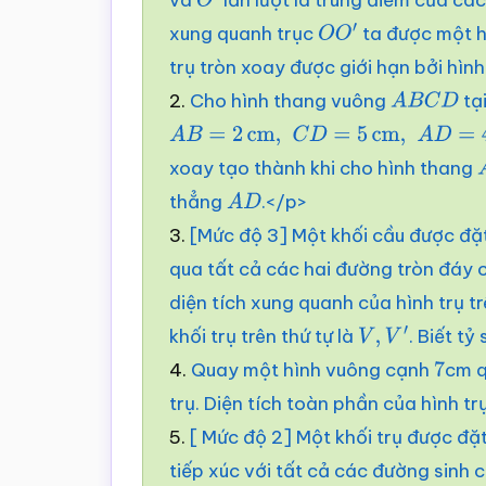
O
′
xung quanh trục
ta được một hì
O
O
′
trụ tròn xoay được giới hạn bởi hình
2.
Cho hình thang vuông
tạ
A
B
C
D
A
B
=
2
c
m
,
C
D
=
5
c
m
,
A
D
=
4
c
m
xoay tạo thành khi cho hình thang
thẳng
.</p>
A
D
3.
[Mức độ 3] Một khối cầu được đặt
qua tất cả các hai đường tròn đáy c
diện tích xung quanh của hình trụ tr
khối trụ trên thứ tự là
. Biết tỷ
V
,
V
′
4.
Quay một hình vuông cạnh
cm q
7
trụ. Diện tích toàn phần của hình tr
5.
[ Mức độ 2] Một khối trụ được đặ
tiếp xúc với tất cả các đường sinh c