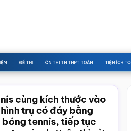
IỆM
ĐỀ THI
ÔN THI TN THPT TOÁN
TIỆN ÍCH T
nis cùng kích thước vào
 hình trụ có đáy bằng
 bóng tennis, tiếp tục