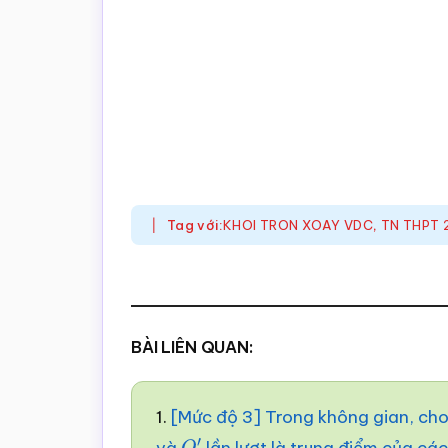
Tag với:
KHOI TRON XOAY VDC
,
TN THPT 
BÀI LIÊN QUAN:
1.
[Mức độ 3] Trong không gian, ch
và
lần lượt là trung điểm của cá