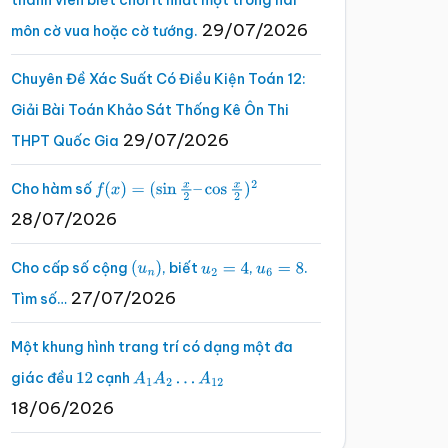
thành viên biết chơi ít nhất một trong hai
29/07/2026
môn cờ vua hoặc cờ tướng.
Chuyên Đề Xác Suất Có Điều Kiện Toán 12:
Giải Bài Toán Khảo Sát Thống Kê Ôn Thi
29/07/2026
THPT Quốc Gia
Cho hàm số
f
(
x
)
=
(
sin
x
2
–
cos
x
2
)
2
28/07/2026
Cho cấp số cộng
, biết
,
.
(
u
n
)
u
2
=
4
u
6
=
8
27/07/2026
Tìm số…
Một khung hình trang trí có dạng một đa
giác đều
cạnh
12
A
1
A
2
…
A
12
18/06/2026