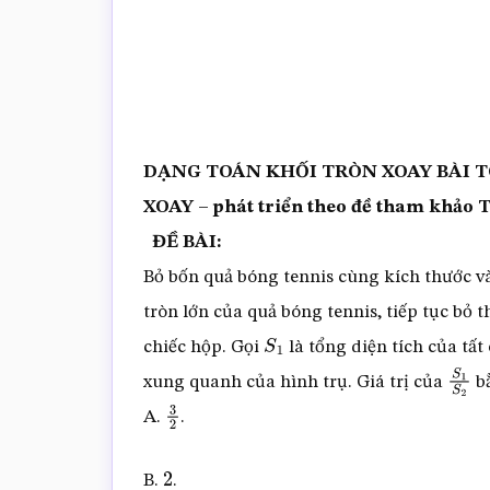
DẠNG TOÁN KHỐI TRÒN XOAY BÀI T
XOAY – phát triển theo đề tham khảo T
ĐỀ BÀI:
Bỏ bốn quả bóng tennis cùng kích thước v
tròn lớn của quả bóng tennis, tiếp tục bỏ 
chiếc hộp. Gọi
là tổng diện tích của tất
S
1
xung quanh của hình trụ. Giá trị của
b
S
1
S
2
A.
.
3
2
B.
.
2