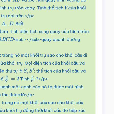
A
D
B
C
nh trụ tròn xoay. Tính thể tích
của khối
V
 trụ nói trên.</p>
i
. Biết
A
,
D
, tính diện tích xung quay của hình tròn
<sub> </sub>quay quanh đường
A
B
C
D
 trong nó một khối trụ sao cho khối cầu đi
ủa khối trụ. Gọi diện tích của khối cầu và
ên thứ tự là
; thể tích của khối cầu và
S
,
S
′
 số
Tính
?</p>
S
S
′
=
2
V
V
′
uanh một cạnh của nó ta được một hình
ụ thu được là</p>
t trong nó một khối cầu sao cho khối cầu
ủa khối trụ đồng thời khối cầu đó tiếp xúc