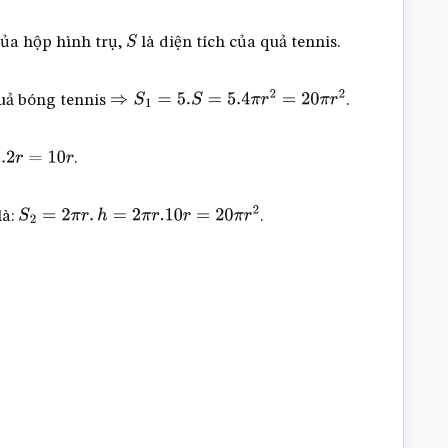
của hộp hình trụ,
là diện tích của quả tennis.
S
uả bóng tennis
.
⇒
S
1
=
5.
S
=
5.4
π
r
2
=
20
π
r
2
.
=
10
r
là:
.
S
2
=
2
π
r
.
h
=
2
π
r
.10
r
=
20
π
r
2