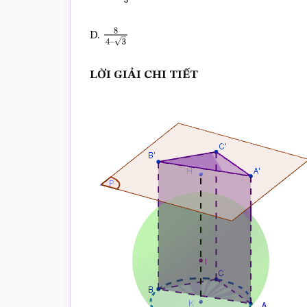
40
(
2
–
3
)
3
D.
8
4
–
3
LỜI GIẢI CHI TIẾT