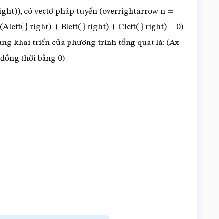
} right)), có vectơ pháp tuyến (overrightarrow n =
(Aleft( } right) + Bleft( } right) + Cleft( } right) = 0)
ng khai triển của phương trình tổng quát là: (Ax
 đồng thời bằng 0)