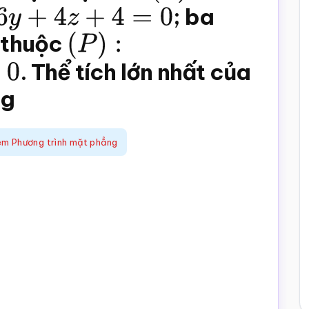
4
z
+
4
=
0
; ba
 thuộc
(
P
)
:
. Thể tích lớn nhất của
g
ệm Phương trình mặt phẳng