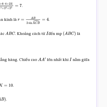
.
6
–
2
2
+
2
2
=
7
án kính là
.
r
=
A
B
2
sin
A
C
B
^
=
4
iác
. Khoảng cách từ
đến mp
là
A
B
C
I
(
A
B
C
)
hẳng hàng. Chiều cao
lớn nhất khi
nằm giữa
A
A
′
I
.
0
.