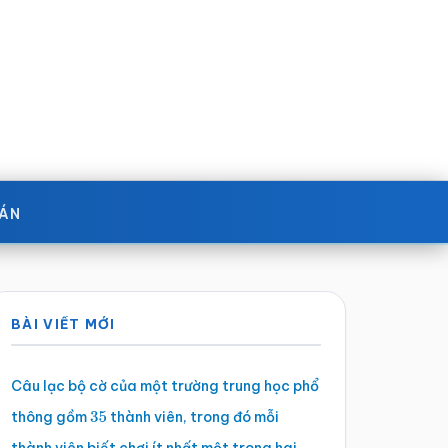
OÁN
Sidebar
BÀI VIẾT MỚI
chính
Câu lạc bộ cờ của một trường trung học phổ
thông gồm
thành viên, trong đó mỗi
35