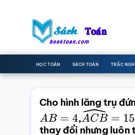
Skip
Bỏ
to
qua
main
primary
content
sidebar
Sách
Học
toán,
Toán
HỌC TOÁN
SÁCH TOÁN
TRẮC NGH
Đề
-
thi
toán,
Học
Sách
Cho hình lăng trụ đứ
toán
giáo
A
B
=
4
,
A
C
B
^
=
150
khoa
thay đổi nhưng luôn
Toán,