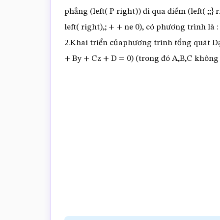
phẳng (left( P right)) đi qua điểm (left( ;;
left( right),; + + ne 0), có phương trình là : 
2.Khai triển củaphương trình tổng quát Dạ
+ By + Cz + D = 0) (trong đó A,B,C không