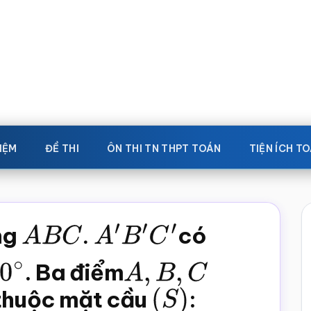
IỆM
ĐỀ THI
ÔN THI TN THPT TOÁN
TIỆN ÍCH T
ng
A
B
C
.
A
′
B
′
C
′
có
∘
. Ba điểm
A
,
B
,
C
 thuộc mặt cầu
(
S
)
: