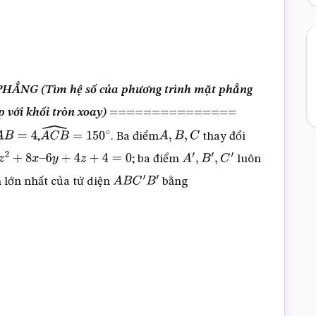
NG (Tìm hệ số của phương trình mặt phẳng
p với khối tròn xoay)
===============
,
. Ba điểm
thay đổi
A
B
=
4
A
C
B
^
=
150
∘
A
,
B
,
C
; ba điểm
luôn
+
8
x
–
6
y
+
4
z
+
4
=
0
A
′
,
B
′
,
C
′
h lớn nhất của tứ diện
bằng
A
B
C
′
B
′