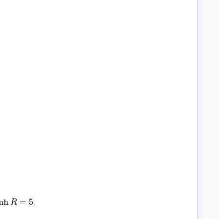
ính
.
R
=
5