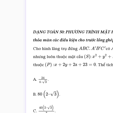
DẠNG TOÁN 50: PHƯƠNG TRÌNH MẶT PHẲ
thỏa mãn các điều kiện cho trước lồng ghé
Cho hình lăng trụ đứng
có
A
B
C
.
A
′
B
′
C
′
nhưng luôn thuộc mặt cầu
:
(
S
)
x
2
+
y
2
+
z
2
thuộc
. Thể tíc
(
P
)
:
x
+
2
y
+
2
z
+
23
=
0
A.
.
24
4
–
3
B.
.
80
(
2
–
3
)
C.
.