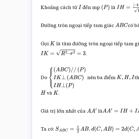
Khoảng cách từ
đến mp
là
I
(
P
)
I
H
=
|
–
4
+
4
+
23
|
1
2
+
Đường tròn ngoại tiếp tam giác
có b
A
B
C
Gọi
là tâm đường tròn ngoại tiếp tam g
K
.
I
K
=
R
2
–
r
2
=
3
Do
nên ba điểm
t
{
(
A
B
C
)
/
/
(
P
)
I
K
⊥
(
A
B
C
)
I
H
⊥
(
P
)
K
,
H
,
I
và
.
H
K
Giá trị lớn nhất của
là
A
A
′
A
A
′
=
I
H
+
I
K
=
1
Ta có:
S
A
B
C
=
1
2
A
B
.
d
(
C
,
A
B
)
=
2
d
(
C
,
A
B
)