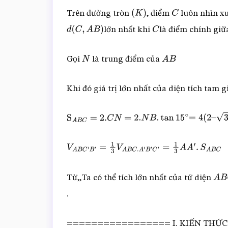
Trên đường tròn
, điểm
luôn nhìn x
(
K
)
C
lớn nhất khi
là điểm chính giữ
d
(
C
,
A
B
)
C
Gọi
là trung điểm của
N
A
B
Khi đó giá trị lớn nhất của diện tích tam 
S
A
B
C
=
2.
C
N
=
2.
N
B
.
tan
15
∘
=
4
(
2
–
3
)
V
A
B
C
′
B
′
=
1
3
V
A
B
C
.
A
′
B
′
C
′
=
1
3
A
A
′
.
S
A
B
C
Từ,,Ta có thể tích lớn nhất của tứ diện
A
B
.
================= I. KIẾN THỨC CẦN