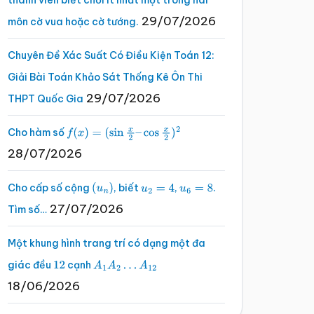
thành viên biết chơi ít nhất một trong hai
29/07/2026
môn cờ vua hoặc cờ tướng.
Chuyên Đề Xác Suất Có Điều Kiện Toán 12:
Giải Bài Toán Khảo Sát Thống Kê Ôn Thi
29/07/2026
THPT Quốc Gia
Cho hàm số
f
(
x
)
=
(
sin
x
2
–
cos
x
2
)
2
28/07/2026
Cho cấp số cộng
, biết
,
.
(
u
n
)
u
2
=
4
u
6
=
8
27/07/2026
Tìm số…
Một khung hình trang trí có dạng một đa
giác đều
cạnh
12
A
1
A
2
…
A
12
18/06/2026