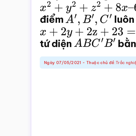
trắc
x
2
+
y
2
+
z
2
+
8
x
–
6
y
+
nghiệm
điểm
A
′
,
B
′
,
C
′
luôn
Toán
x
+
2
y
+
2
z
+
23
=
0
online
tứ diện
A
B
C
′
B
′
bằn
Ngày
07/05/2021
-
Thuộc chủ đề:
Trắc nghi