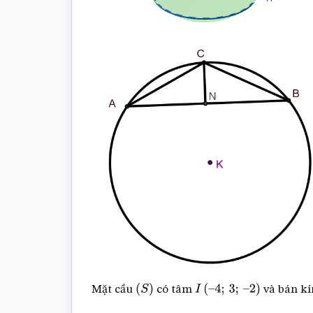
Mặt cầu
có tâm
và bán k
(
S
)
I
(
–
4
;
3
;
–
2
)