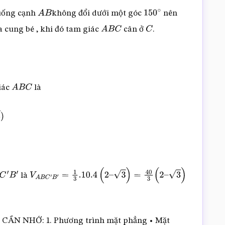
uống cạnh
không đổi dưới một góc
nên
A
B
150
∘
a cung bé , khi đó tam giác
cân ở
.
A
B
C
C
giác
là
A
B
C
là
C
′
B
′
V
A
B
C
′
B
′
=
1
3
.10
.4
(
2
–
3
)
=
40
3
(
2
–
3
)
 NHỚ: 1. Phương trình mặt phẳng • Mặt