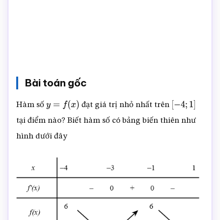
Bài toán gốc
Hàm số
đạt giá trị nhỏ nhất trên
y
=
f
(
x
)
[
−
4
;
1
]
tại điểm nào? Biết hàm số có bảng biến thiên như
hình dưới đây