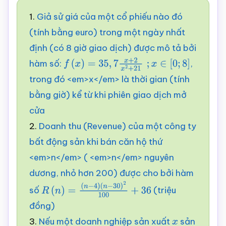
1.
Giả sử giá của một cổ phiếu nào đó
(tính bằng euro) trong một ngày nhất
định (có 8 giờ giao dịch) được mô tả bởi
hàm số:
,
f
(
x
)
=
35
,
7
x
+
2
x
2
+
21
;
x
∈
[
0
;
8
]
trong đó <em>x</em> là thời gian (tính
bằng giờ) kể từ khi phiên giao dịch mở
cửa
2.
Doanh thu (Revenue) của một công ty
bất động sản khi bán căn hộ thứ
<em>n</em> ( <em>n</em> nguyên
dương, nhỏ hơn 200) được cho bởi hàm
số
(triệu
R
(
n
)
=
(
n
−
4
)
đồng)
(
n
−
30
)
2
100
+
36
3.
Nếu một doanh nghiệp sản xuất
sản
x