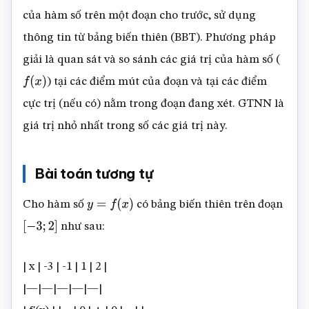
của hàm số trên một đoạn cho trước, sử dụng
thông tin từ bảng biến thiên (BBT). Phương pháp
giải là quan sát và so sánh các giá trị của hàm số (
) tại các điểm mút của đoạn và tại các điểm
f
(
x
)
cực trị (nếu có) nằm trong đoạn đang xét. GTNN là
giá trị nhỏ nhất trong số các giá trị này.
Bài toán tương tự
Cho hàm số
có bảng biến thiên trên đoạn
y
=
f
(
x
)
như sau:
[
−
3
;
2
]
| x | -3 | -1 | 1 | 2 |
|—|—|—|—|—|