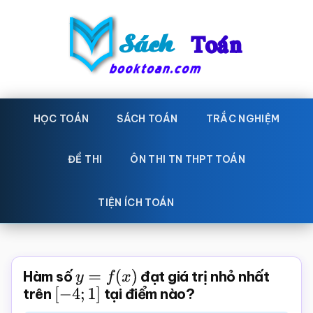
Skip
Bỏ
to
qua
main
primary
content
sidebar
Sách
Học
toán,
HỌC TOÁN
SÁCH TOÁN
TRẮC NGHIỆM
Toán
Đề
-
thi
ĐỀ THI
ÔN THI TN THPT TOÁN
toán,
Học
Sách
TIỆN ÍCH TOÁN
toán
giáo
khoa
Toán,
Hàm số
y
=
f
(
x
)
đạt giá trị nhỏ nhất
trắc
trên
[
−
4
;
1
]
tại điểm nào?
nghiệm