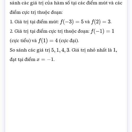
sánh các giá trị của hàm số tại các điểm mút và các
điểm cực trị thuộc đoạn:
1. Giá trị tại điểm mút:
và
.
f
(
−
3
)
=
5
f
(
2
)
=
3
2. Giá trị tại điểm cực trị thuộc đoạn:
f
(
−
1
)
=
1
(cực tiểu) và
(cực đại).
f
(
1
)
=
4
So sánh các giá trị
. Giá trị nhỏ nhất là
,
5
,
1
,
4
,
3
1
đạt tại điểm
.
x
=
−
1