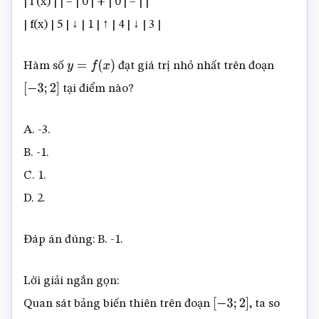
| f'(x) | | – | 0 | + | 0 | – | |
| f(x) | 5 | ↓ | 1 | ↑ | 4 | ↓ | 3 |
Hàm số
đạt giá trị nhỏ nhất trên đoạn
y
=
f
(
x
)
tại điểm nào?
[
−
3
;
2
]
A. -3.
B. -1.
C. 1.
D. 2.
Đáp án đúng: B. -1.
Lời giải ngắn gọn:
Quan sát bảng biến thiên trên đoạn
, ta so
[
−
3
;
2
]