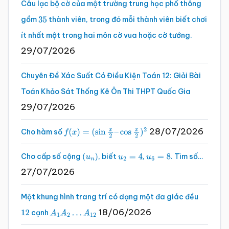
Câu lạc bộ cờ của một trường trung học phổ thông
gồm
thành viên, trong đó mỗi thành viên biết chơi
35
ít nhất một trong hai môn cờ vua hoặc cờ tướng.
29/07/2026
Chuyên Đề Xác Suất Có Điều Kiện Toán 12: Giải Bài
Toán Khảo Sát Thống Kê Ôn Thi THPT Quốc Gia
29/07/2026
28/07/2026
Cho hàm số
f
(
x
)
=
(
sin
x
2
–
cos
x
2
)
2
Cho cấp số cộng
, biết
,
. Tìm số…
(
u
n
)
u
2
=
4
u
6
=
8
27/07/2026
Một khung hình trang trí có dạng một đa giác đều
18/06/2026
cạnh
12
A
1
A
2
…
A
12