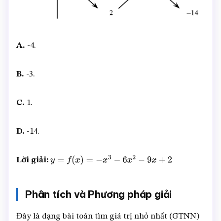
A.
-4.
B.
-3.
C.
1.
D.
-14.
Lời giải:
y
=
f
(
x
)
=
−
x
3
−
6
x
2
−
9
x
+
2
Phân tích và Phương pháp giải
Đây là dạng bài toán tìm giá trị nhỏ nhất (GTNN)