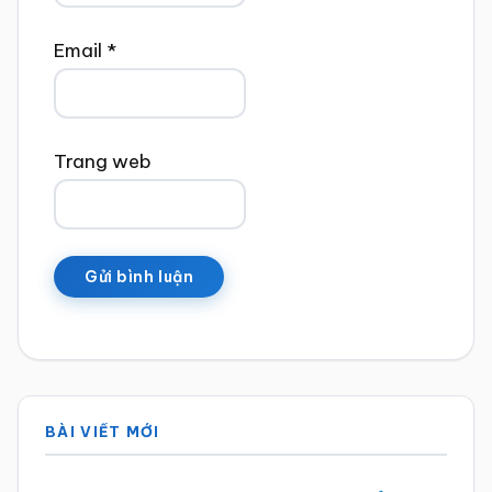
Email
*
Trang web
Sidebar
BÀI VIẾT MỚI
chính