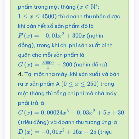
phẩm trong một tháng (
;
x
∈
N
∗
) thì doanh thu nhận được
1
≤
x
≤
4500
khi bán hết số sản phẩm đó là
(nghìn
F
(
x
)
=
−
0
,
01
x
2
+
300
x
đồng), trong khi chi phí sản xuất bình
quân cho mỗi sản phẩm là
(nghìn đồng)
G
(
x
)
=
30000
x
+
200
4.
Tại một nhà máy, khi sản xuất và bán
ra
sản phẩm A
trong
x
(
0
≤
x
≤
250
)
một tháng thì tổng chi phí mà nhà máy
phải trả là
C
(
x
)
=
0
,
00024
x
3
−
0
,
03
x
2
+
5
x
+
30
(triệu đồng) và doanh thu tương ứng là
(triệu
D
(
x
)
=
−
0
,
01
x
2
+
16
x
−
25