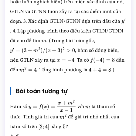
hoặc luôn nghịch biến) trên miền xác định của nó,
GTLN và GTNN luôn xảy ra tại các điểm mút của
đoạn. 3. Xác định GTLN/GTNN dựa trên dấu của
y
′
. 4. Lập phương trình theo điều kiện GTLN/GTNN
đã cho để tìm
. (Trong bài toán gốc,
m
, hàm số đồng biến,
y
′
=
(
3
+
m
2
)
/
(
x
+
3
)
2
>
0
nên GTLN xảy ra tại
. Ta có
dẫn
x
=
−
4
f
(
−
4
)
=
8
đến
. Tổng bình phương là
.)
m
2
=
4
4
+
4
=
8
Bài toán tương tự
Hàm số
với
là tham số
y
=
f
(
x
)
=
x
+
m
2
x
−
1
m
thực. Tính giá trị của
để giá trị nhỏ nhất của
m
2
hàm số trên
bằng
?
[
2
;
4
]
5