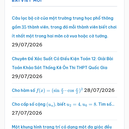
BÀI VIẾT MỚI
chính
Câu lạc bộ cờ của một trường trung học phổ thông
gồm
thành viên, trong đó mỗi thành viên biết chơi
35
ít nhất một trong hai môn cờ vua hoặc cờ tướng.
29/07/2026
Chuyên Đề Xác Suất Có Điều Kiện Toán 12: Giải Bài
Toán Khảo Sát Thống Kê Ôn Thi THPT Quốc Gia
29/07/2026
28/07/2026
Cho hàm số
f
(
x
)
=
(
sin
x
2
–
cos
x
2
)
2
Cho cấp số cộng
, biết
,
. Tìm số…
(
u
n
)
u
2
=
4
u
6
=
8
27/07/2026
Một khung hình trang trí có dạng một đa giác đều