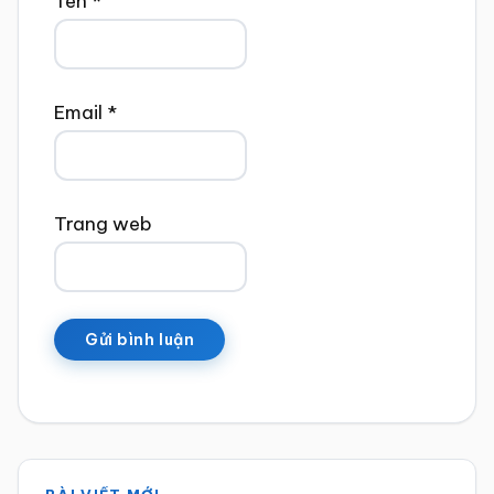
Tên
*
Email
*
Trang web
Sidebar