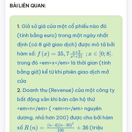
BÀI LIÊN QUAN:
1.
Giả sử giá của một cổ phiếu nào đó
(tính bằng euro) trong một ngày nhất
định (có 8 giờ giao dịch) được mô tả bởi
hàm số:
,
f
(
x
)
=
35
,
7
x
+
2
x
2
+
21
;
x
∈
[
0
;
8
]
trong đó <em>x</em> là thời gian (tính
bằng giờ) kể từ khi phiên giao dịch mở
cửa
2.
Doanh thu (Revenue) của một công ty
bất động sản khi bán căn hộ thứ
<em>n</em> ( <em>n</em> nguyên
dương, nhỏ hơn 200) được cho bởi hàm
số
(triệu
R
(
n
)
=
(
n
−
4
)