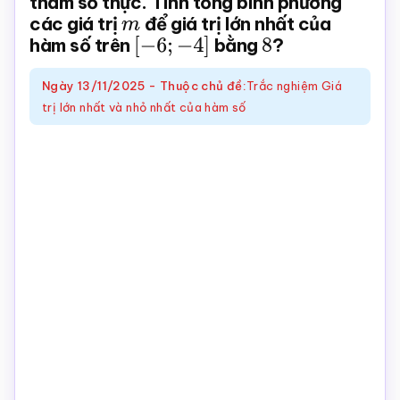
tham số thực. Tính tổng bình phương
các giá trị
m
để giá trị lớn nhất của
Toán
hàm số trên
[
−
6
;
−
4
]
bằng
8
?
online
Ngày
13/11/2025
-
Thuộc chủ đề:
Trắc nghiệm Giá
trị lớn nhất và nhỏ nhất của hàm số