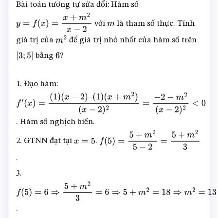
Bài toán tương tự sửa đổi: Hàm số
với
là tham số thực. Tính
y
=
f
(
x
)
=
x
+
m
2
x
−
2
m
giá trị của
để giá trị nhỏ nhất của hàm số trên
m
2
bằng
?
[
3
;
5
]
6
1. Đạo hàm:
f
′
(
x
)
=
(
1
)
(
x
−
2
)
–
(
1
)
. Hàm số nghịch biến.
(
x
+
m
2
)
(
x
−
2
)
2
=
−
2
−
m
2
(
x
−
2
)
2
<
0
2. GTNN đạt tại
.
x
=
5
f
(
5
)
=
5
+
m
2
5
−
2
=
5
+
m
2
3
.
3.
f
(
5
)
=
6
⇒
5
+
m
2
3
=
6
⇒
5
+
m
2
=
18
⇒
m
2
=
13
.