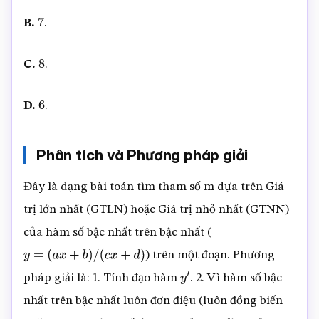
B.
.
7
C.
.
8
D.
.
6
Phân tích và Phương pháp giải
Đây là dạng bài toán tìm tham số m dựa trên Giá
trị lớn nhất (GTLN) hoặc Giá trị nhỏ nhất (GTNN)
của hàm số bậc nhất trên bậc nhất (
) trên một đoạn. Phương
y
=
(
a
x
+
b
)
/
(
c
x
+
d
)
pháp giải là: 1. Tính đạo hàm
. 2. Vì hàm số bậc
y
′
nhất trên bậc nhất luôn đơn điệu (luôn đồng biến