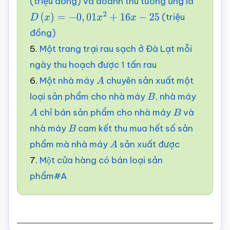
(triệu đồng) và doanh thu tương ứng là
(triệu
D
(
x
)
=
−
0
,
01
x
2
+
16
x
−
25
đồng)
5.
Một trang trại rau sạch ở Đà Lạt mỗi
ngày thu hoạch được 1 tấn rau
6.
Một nhà máy
chuyên sản xuất một
A
loại sản phẩm cho nhà máy
, nhà máy
B
chỉ bán sản phẩm cho nhà máy
và
A
B
nhà máy
cam kết thu mua hết số sản
B
phẩm mà nhà máy
sản xuất được
A
7.
Một cửa hàng có bán loại sản
phẩm#A