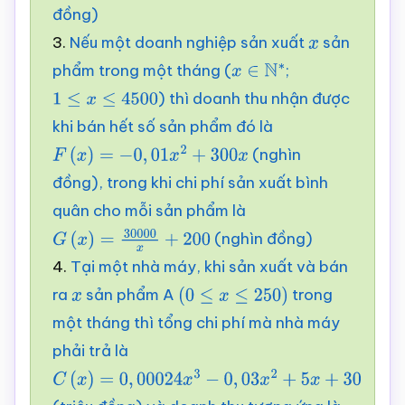
đồng)
(
n
−
30
)
2
100
+
36
3.
Nếu một doanh nghiệp sản xuất
sản
x
phẩm trong một tháng (
;
x
∈
N
∗
) thì doanh thu nhận được
1
≤
x
≤
4500
khi bán hết số sản phẩm đó là
(nghìn
F
(
x
)
=
−
0
,
01
x
2
+
300
x
đồng), trong khi chi phí sản xuất bình
quân cho mỗi sản phẩm là
(nghìn đồng)
G
(
x
)
=
30000
x
+
200
4.
Tại một nhà máy, khi sản xuất và bán
ra
sản phẩm A
trong
x
(
0
≤
x
≤
250
)
một tháng thì tổng chi phí mà nhà máy
phải trả là
C
(
x
)
=
0
,
00024
x
3
−
0
,
03
x
2
+
5
x
+
30