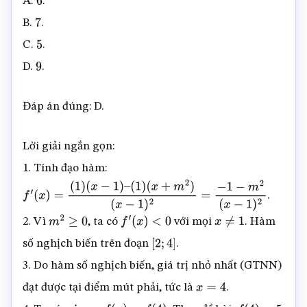
A.
.
6
B.
.
7
C.
.
5
D.
.
9
Đáp án đúng: D.
Lời giải ngắn gọn:
1. Tính đạo hàm:
.
f
′
(
x
)
=
(
1
)
(
x
−
1
)
–
(
1
)
(
x
+
m
2
)
(
x
−
1
)
2
=
−
1
−
m
2
(
x
−
1
)
2
2. Vì
, ta có
với mọi
. Hàm
m
2
≥
0
f
′
(
x
)
<
0
x
≠
1
số nghịch biến trên đoạn
.
[
2
;
4
]
3. Do hàm số nghịch biến, giá trị nhỏ nhất (GTNN)
đạt được tại điểm mút phải, tức là
.
x
=
4