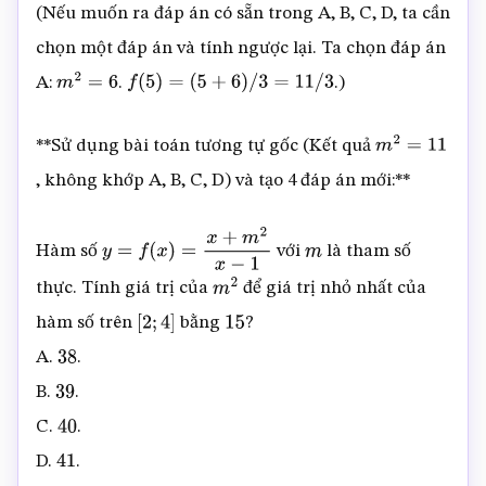
(Nếu muốn ra đáp án có sẵn trong A, B, C, D, ta cần
chọn một đáp án và tính ngược lại. Ta chọn đáp án
A:
.
.)
m
2
=
6
f
(
5
)
=
(
5
+
6
)
/
3
=
11
/
3
**Sử dụng bài toán tương tự gốc (Kết quả
m
2
=
11
, không khớp A, B, C, D) và tạo 4 đáp án mới:**
Hàm số
với
là tham số
y
=
f
(
x
)
=
x
+
m
2
x
−
1
m
thực. Tính giá trị của
để giá trị nhỏ nhất của
m
2
hàm số trên
bằng
?
[
2
;
4
]
15
A.
.
38
B.
.
39
C.
.
40
D.
.
41