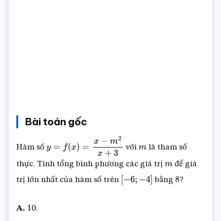
Bài toán gốc
Hàm số
với
là tham số
y
=
f
(
x
)
=
x
−
m
2
x
+
3
m
thực. Tính tổng bình phương các giá trị
để giá
m
trị lớn nhất của hàm số trên
bằng
?
[
−
6
;
−
4
]
8
A.
.
10