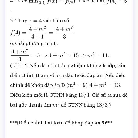
4. Ta có
. Theo đề bài,
min
[
2
;
4
]
f
(
x
)
=
f
(
4
)
f
(
4
)
=
5
.
5. Thay
vào hàm số:
x
=
4
.
f
(
4
)
=
4
+
m
2
4
−
1
=
4
+
m
2
3
6. Giải phương trình:
.
4
+
m
2
3
=
5
⇒
4
+
m
2
=
15
⇒
m
2
=
11
(LƯU Ý: Nếu đáp án trắc nghiệm không khớp, cần
điều chỉnh tham số ban đầu hoặc đáp án. Nếu điều
chỉnh để khớp đáp án D (
):
.
m
2
=
9
4
+
m
2
=
13
Điều kiện mới là GTNN bằng
. Giả sử ta sửa đề
13
/
3
bài gốc thành tìm
để GTNN bằng
.)
m
2
13
/
3
***(Điều chỉnh bài toán để khớp đáp án 9)***