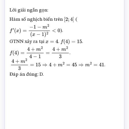
Lời giải ngắn gọn:
Hàm số nghịch biến trên
(
[
2
;
4
]
).
f
′
(
x
)
=
−
1
−
m
2
(
x
−
1
)
2
<
0
GTNN xảy ra tại
.
.
x
=
4
f
(
4
)
=
15
.
f
(
4
)
=
4
+
m
2
4
−
1
=
4
+
m
2
3
.
4
+
m
2
3
=
15
⇒
4
+
m
2
=
45
⇒
m
2
=
41
Đáp án đúng: D.