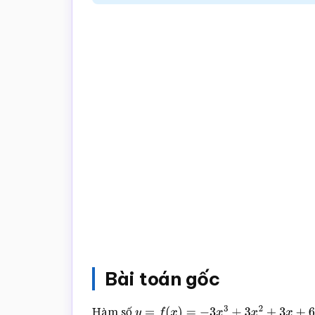
trắc
nghiệm
Toán
online
Bài toán gốc
Hàm số