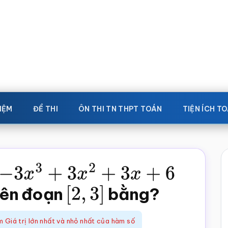
IỆM
ĐỀ THI
ÔN THI TN THPT TOÁN
TIỆN ÍCH T
3
+
3
x
2
+
3
x
+
6
trên đoạn
[
2
,
3
]
bằng?
 Giá trị lớn nhất và nhỏ nhất của hàm số