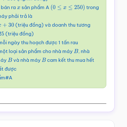
à bán ra
sản phẩm A
trong
x
(
0
≤
x
≤
250
)
áy phải trả là
(triệu đồng) và doanh thu tương
(triệu đồng)
 mỗi ngày thu hoạch được 1 tấn rau
một loại sản phẩm cho nhà máy
, nhà
B
máy
và nhà máy
cam kết thu mua hết
B
B
ất được
hẩm#A