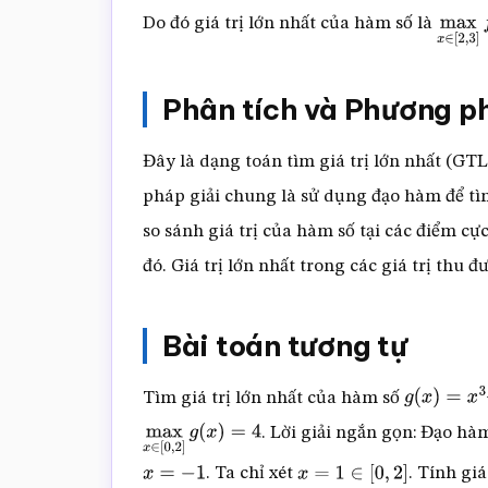
Do đó giá trị lớn nhất của hàm số là
max
x
Phân tích và Phương p
Đây là dạng toán tìm giá trị lớn nhất (GT
pháp giải chung là sử dụng đạo hàm để tì
so sánh giá trị của hàm số tại các điểm cự
đó. Giá trị lớn nhất trong các giá trị thu 
Bài toán tương tự
Tìm giá trị lớn nhất của hàm số
g
(
x
)
=
x
3
–
3
. Lời giải ngắn gọn: Đạo h
max
x
∈
[
0
,
2
]
g
(
x
)
=
4
. Ta chỉ xét
. Tính giá
x
=
−
1
x
=
1
∈
[
0
,
2
]