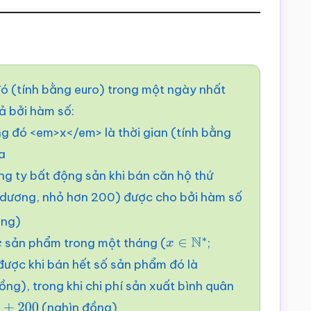
đó (tính bằng euro) trong một ngày nhất
ả bởi hàm số:
ong đó <em>x</em> là thời gian (tính bằng
a
g ty bất động sản khi bán căn hộ thứ
dương, nhỏ hơn 200) được cho bởi hàm số
ồng)
sản phẩm trong một tháng (
;
x
x
∈
N
∗
 được khi bán hết số sản phẩm đó là
ng), trong khi chi phí sản xuất bình quân
(nghìn đồng)
x
+
200