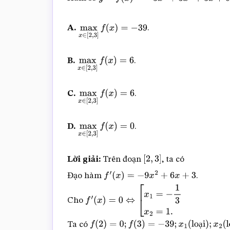
y
=
f
(
x
)
=
−
3
x
3
+
3
x
2
+
3
x
+
6
A.
.
max
x
∈
[
2
,
3
]
f
(
x
)
=
−
39
B.
.
max
x
∈
[
2
,
3
]
f
(
x
)
=
6
C.
.
max
x
∈
[
2
,
3
]
f
(
x
)
=
6
D.
.
max
x
∈
[
2
,
3
]
f
(
x
)
=
0
Lời giải:
Trên đoạn
, ta có
[
2
,
3
]
Đạo hàm
.
f
′
(
x
)
=
−
9
x
2
+
6
x
+
3
Cho
f
′
(
x
)
=
0
⇔
[
x
1
=
−
1
3
x
2
=
1.
ạ
Ta có
f
(
2
)
=
0
;
f
(
3
)
=
−
39
;
x
1
(loại)
;
x
2
(loại)
.