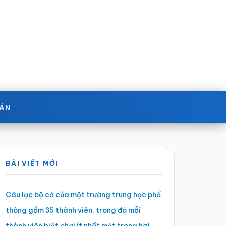
OÁN
Sidebar
BÀI VIẾT MỚI
chính
Câu lạc bộ cờ của một trường trung học phổ
thông gồm
thành viên, trong đó mỗi
35