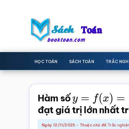
Skip
Bỏ
to
qua
main
primary
content
sidebar
Sách
Học
toán,
Toán
HỌC TOÁN
SÁCH TOÁN
TRẮC NGH
Đề
-
thi
toán,
Học
Sách
Hàm số
y
=
f
(
x
)
=
−
3
x
toán
giáo
đạt giá trị lớn nhất 
khoa
Toán,
Ngày
12/11/2025
-
Thuộc chủ đề:
Trắc nghiệm