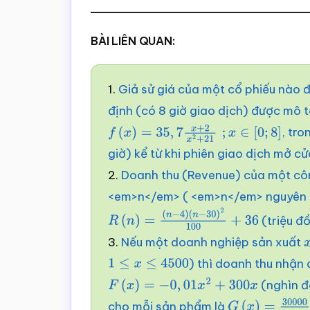
BÀI LIÊN QUAN:
1.
Giả sử giá của một cổ phiếu nào 
định (có 8 giờ giao dịch) được mô t
, tr
f
(
x
)
=
35
,
7
x
+
2
x
2
+
21
;
x
∈
[
0
;
8
]
giờ) kể từ khi phiên giao dịch mở cử
2.
Doanh thu (Revenue) của một côn
<em>n</em> ( <em>n</em> nguyên 
(triệu đ
R
(
n
)
=
(
n
−
4
)
3.
Nếu một doanh nghiệp sản xuất
(
n
−
30
)
2
100
+
36
) thì doanh thu nhận
1
≤
x
≤
4500
(nghìn đồ
F
(
x
)
=
−
0
,
01
x
2
+
300
x
cho mỗi sản phẩm là
G
(
x
)
=
30000