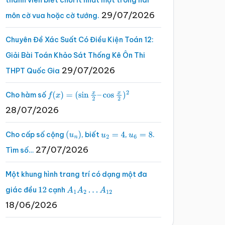
thành viên biết chơi ít nhất một trong hai
29/07/2026
môn cờ vua hoặc cờ tướng.
Chuyên Đề Xác Suất Có Điều Kiện Toán 12:
Giải Bài Toán Khảo Sát Thống Kê Ôn Thi
29/07/2026
THPT Quốc Gia
Cho hàm số
f
(
x
)
=
(
sin
x
2
–
cos
x
2
)
2
28/07/2026
Cho cấp số cộng
, biết
,
.
(
u
n
)
u
2
=
4
u
6
=
8
27/07/2026
Tìm số…
Một khung hình trang trí có dạng một đa
giác đều
cạnh
12
A
1
A
2
…
A
12
18/06/2026