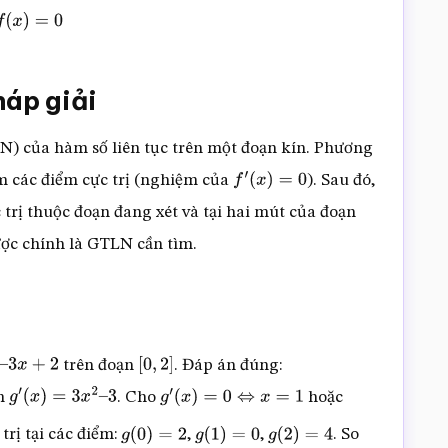
∈
[
2
,
3
]
f
(
x
)
=
0
háp giải
LN) của hàm số liên tục trên một đoạn kín. Phương
m các điểm cực trị (nghiệm của
). Sau đó,
f
′
(
x
)
=
0
c trị thuộc đoạn đang xét và tại hai mút của đoạn
được chính là GTLN cần tìm.
trên đoạn
. Đáp án đúng:
x
+
2
[
0
,
2
]
àm
. Cho
hoặc
g
′
(
x
)
=
3
x
2
–
3
g
′
(
x
)
=
0
⇔
x
=
1
 trị tại các điểm:
,
,
. So
g
(
0
)
=
2
g
(
1
)
=
0
g
(
2
)
=
4