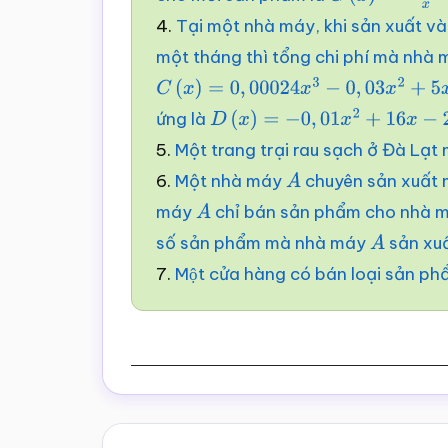
4.
Tại một nhà máy, khi sản xuất v
một tháng thì tổng chi phí mà nhà m
C
(
x
)
=
0
,
00024
x
3
−
0
,
03
x
2
+
5
x
+
30
ứng là
D
(
x
)
=
−
0
,
01
x
2
+
16
x
−
25
5.
Một trang trại rau sạch ở Đà Lạt
6.
Một nhà máy
chuyên sản xuất 
A
máy
chỉ bán sản phẩm cho nhà 
A
số sản phẩm mà nhà máy
sản xu
A
7.
Một cửa hàng có bán loại sản p
Reader