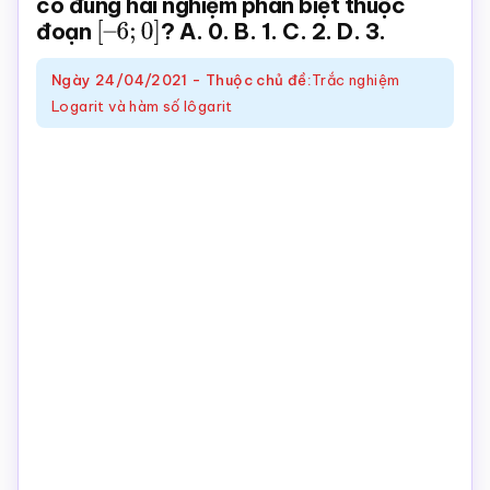
có đúng hai nghiệm phân biệt thuộc
đoạn
[
–
? A. 0. B. 1. C. 2. D. 3.
Toán
6
;
0
]
online
Ngày
24/04/2021
-
Thuộc chủ đề:
Trắc nghiệm
Logarit và hàm số lôgarit