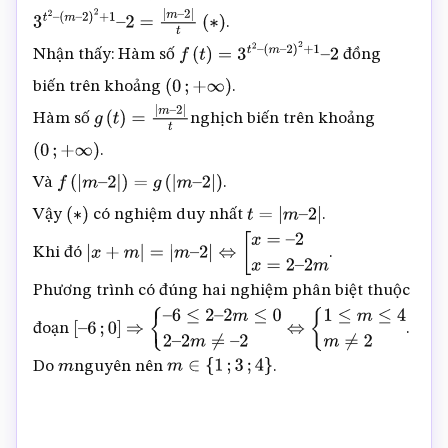
.
3
t
2
–
(
m
–
2
)
2
+
1
–
2
=
|
m
–
(
∗
)
Nhận thấy: Hàm số
đồng
2
|
t
f
(
t
)
=
3
t
2
–
(
m
–
2
)
2
+
1
–
2
biến trên khoảng
.
(
0
;
+
∞
)
Hàm số
nghịch biến trên khoảng
g
(
t
)
=
|
m
–
2
|
t
.
(
0
;
+
∞
)
Và
.
f
(
|
m
–
2
|
)
=
g
(
|
m
–
2
|
)
Vậy
có nghiệm duy nhất
.
(
∗
)
t
=
|
m
–
2
|
Khi đó
.
|
x
+
m
|
=
|
m
–
2
|
⇔
[
x
=
–
2
x
=
2
–
2
m
Phương trình có đúng hai nghiệm phân biệt thuộc
đoạn
.
[
–
6
;
0
]
⇒
{
–
6
≤
2
–
2
m
≤
0
2
–
2
m
≠
–
2
⇔
{
1
≤
m
≤
4
m
≠
2
Do
nguyên nên
.
m
m
∈
{
1
;
3
;
4
}