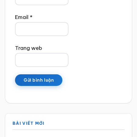
Email
*
Trang web
Sidebar
BÀI VIẾT MỚI
chính