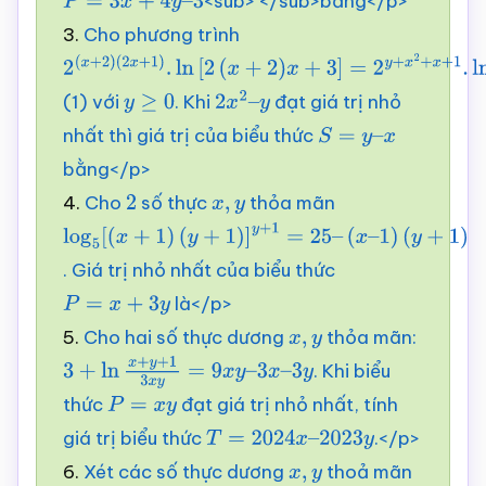
<sub> </sub>bằng</p>
P
=
3
x
+
4
y
–
3
3.
Cho phương trình
2
(
x
+
2
)
(1) với
. Khi
đạt giá trị nhỏ
(
2
x
+
1
)
.
y
ln
≥
[
0
2
(
x
+
2
)
x
2
+
x
3
2
]
–
=
2
y
+
x
2
+
x
+
1
.
ln
x
2
+
y
+
1
nhất thì giá trị của biểu thức
y
S
=
y
–
x
bằng</p>
4.
Cho
số thực
thỏa mãn
2
x
,
y
log
5
[
(
x
+
1
)
. Giá trị nhỏ nhất của biểu thức
(
y
+
1
)
]
y
+
1
=
25
–
là</p>
(
P
x
=
–
x
1
+
)
3
(
y
y
+
1
)
5.
Cho hai số thực dương
thỏa mãn:
x
,
y
. Khi biểu
3
+
ln
x
+
y
+
1
3
x
y
=
9
x
y
–
3
x
–
3
y
thức
đạt giá trị nhỏ nhất, tính
P
=
x
y
giá trị biểu thức
.</p>
T
=
2024
x
–
2023
y
6.
Xét các số thực dương
thoả mãn
x
,
y