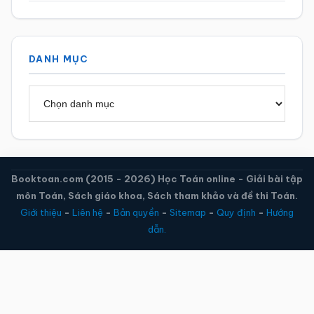
DANH MỤC
Danh
mục
Booktoan.com (2015 - 2026) Học Toán online - Giải bài tập
môn Toán, Sách giáo khoa, Sách tham khảo và đề thi Toán.
Giới thiệu
-
Liên hệ
-
Bản quyền
-
Sitemap
-
Quy định
-
Hướng
dẫn.