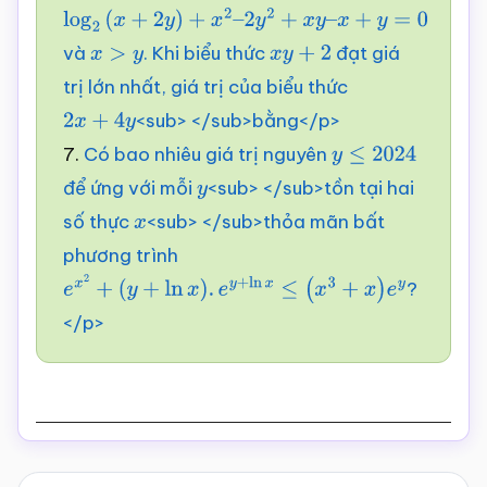
log
2
(
x
+
2
y
)
+
x
2
–
và
. Khi biểu thức
đạt giá
2
y
2
x
+
>
x
y
y
–
x
+
y
=
0
x
y
+
2
trị lớn nhất, giá trị của biểu thức
<sub> </sub>bằng</p>
2
x
+
4
y
7.
Có bao nhiêu giá trị nguyên
y
≤
2024
để ứng với mỗi
<sub> </sub>tồn tại hai
y
số thực
<sub> </sub>thỏa mãn bất
x
phương trình
?
e
x
2
+
(
y
+
ln
x
)
.
e
y
+
ln
x
≤
(
x
3
+
x
)
e
y
</p>