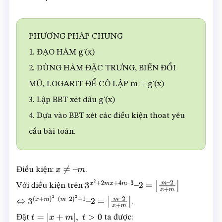
PHƯƠNG PHÁP CHUNG
1. ĐẠO HÀM g'(x)
2. DÙNG HÀM ĐẶC TRƯNG, BIẾN ĐỔI
MŨ, LOGARIT ĐỂ CÔ LẬP m = g'(x)
3. Lập BBT xét dấu g'(x)
4. Dựa vào BBT xét các điều kiện thoat yêu
cầu bài toán.
Điều kiện:
.
x
≠
–
m
Với điều kiện trên
3
x
2
+
2
m
x
+
4
m
–
3
–
2
=
|
m
–
.
⇔
3
(
x
+
m
)
2
–
(
m
–
2
)
2
2
+
x
1
+
–
m
2
=
|
|
m
–
Đặt
ta được:
2
x
+
m
t
=
|
|
x
+
m
|
,
t
>
0