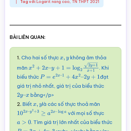
Tag với:
Logarit nang cao
,
TN THPT 2021
BÀI LIÊN QUAN:
1.
Cho hai số thực
không âm thỏa
x
,
y
mãn
. Khi
x
2
+
2
x
–
y
+
1
=
log
2
2
y
+
1
x
+
1
biếu thức
đạt
P
=
e
2
x
–
1
+
4
x
2
–
2
y
+
1
giá trị nhỏ nhất, giá trị của biểu thức
bằng</p>
2
y
–
2.
Biết
là các số thực thoả mãn
x
x
,
y
với mọi số thực
10
2
x
–
y
2
+
3
≥
a
2
x
–
. Tìm giá trị lớn nhất của biểu thức
log
a
>
0
a