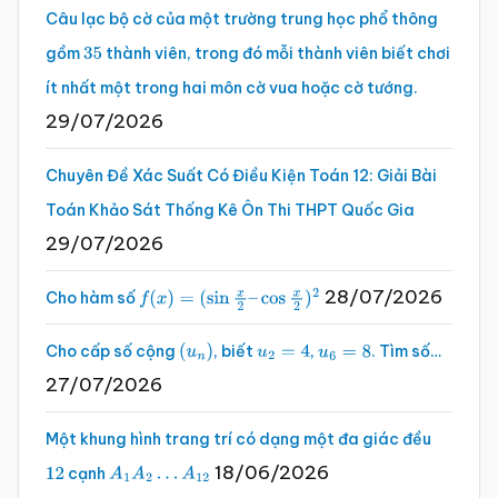
Câu lạc bộ cờ của một trường trung học phổ thông
gồm
thành viên, trong đó mỗi thành viên biết chơi
35
ít nhất một trong hai môn cờ vua hoặc cờ tướng.
29/07/2026
Chuyên Đề Xác Suất Có Điều Kiện Toán 12: Giải Bài
Toán Khảo Sát Thống Kê Ôn Thi THPT Quốc Gia
29/07/2026
28/07/2026
Cho hàm số
f
(
x
)
=
(
sin
x
2
–
cos
x
2
)
2
Cho cấp số cộng
, biết
,
. Tìm số…
(
u
n
)
u
2
=
4
u
6
=
8
27/07/2026
Một khung hình trang trí có dạng một đa giác đều
18/06/2026
cạnh
12
A
1
A
2
…
A
12