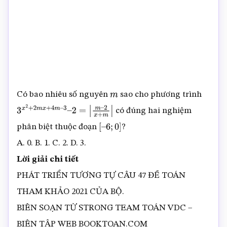
Có bao nhiêu số nguyên
sao cho phương trình
m
có đúng hai nghiệm
3
x
2
+
2
m
x
+
4
m
–
3
–
2
=
|
m
–
phân biệt thuộc đoạn
?
2
x
+
m
|
[
–
6
;
0
]
A. 0. B. 1. C. 2. D. 3.
Lời giải chi tiết
PHÁT TRIỂN TƯƠNG TỰ CÂU 47 ĐỀ TOÁN
THAM KHẢO 2021 CỦA BỘ.
BIÊN SOẠN TỪ STRONG TEAM TOÁN VDC –
BIÊN TẬP WEB BOOKTOAN.COM