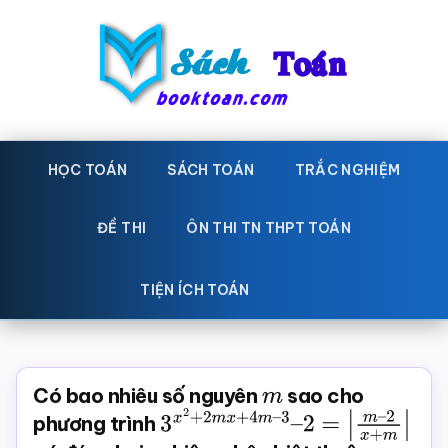
Skip
Bỏ
to
qua
main
primary
content
sidebar
Sách
Học
toán,
HỌC TOÁN
SÁCH TOÁN
TRẮC NGHIỆM
Toán
Đề
-
thi
ĐỀ THI
ÔN THI TN THPT TOÁN
toán,
Học
Sách
TIỆN ÍCH TOÁN
toán
giáo
khoa
Toán,
Có bao nhiêu số nguyên
m
sao cho
trắc
phương trình
3
x
2
+
2
m
x
+
4
m
–
3
–
2
=
|
m
–
nghiệm
2
x
+
m
|