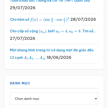
Toán Khảo Sát Thống Kê Ôn Thi THPT Quốc Gia
29/07/2026
28/07/2026
Cho hàm số
f
(
x
)
=
(
sin
x
2
–
cos
x
2
)
2
Cho cấp số cộng
, biết
,
. Tìm số…
(
u
n
)
u
2
=
4
u
6
=
8
27/07/2026
Một khung hình trang trí có dạng một đa giác đều
18/06/2026
cạnh
12
A
1
A
2
…
A
12
DANH MỤC
Danh
mục