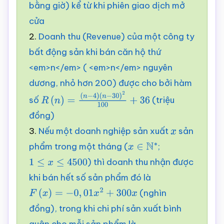
bằng giờ) kể từ khi phiên giao dịch mở
cửa
2.
Doanh thu (Revenue) của một công ty
bất động sản khi bán căn hộ thứ
<em>n</em> ( <em>n</em> nguyên
dương, nhỏ hơn 200) được cho bởi hàm
số
(triệu
R
(
n
)
=
(
n
−
4
)
đồng)
(
n
−
30
)
2
100
+
36
3.
Nếu một doanh nghiệp sản xuất
sản
x
phẩm trong một tháng (
;
x
∈
N
∗
) thì doanh thu nhận được
1
≤
x
≤
4500
khi bán hết số sản phẩm đó là
(nghìn
F
(
x
)
=
−
0
,
01
x
2
+
300
x
đồng), trong khi chi phí sản xuất bình