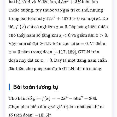
hai hệ số
và
đều âm,
luôn âm
A
B
4
A
x
2
+
2
B
(hoặc dương, tùy thuộc vào giá trị cụ thể, nhưng
trong bài toán này
với mọi
). Do
12
x
2
+
4070
>
0
x
đó,
chỉ có nghiệm
. Lập bảng biến thiên
f
′
(
x
)
x
=
0
cho thấy hàm số tăng khi
và giảm khi
.
x
<
0
x
>
0
Vậy hàm số đạt GTLN toàn cục tại
. Vì điểm
x
=
0
nằm trong đoạn
, GTLN trên
x
=
0
[
−
117
;
189
]
đoạn này đạt tại
. Đây là một dạng hàm chẵn
x
=
0
đặc biệt, cho phép xác định GTLN nhanh chóng.
Bài toán tương tự
Cho hàm số
.
y
=
f
(
x
)
=
−
2
x
4
−
50
x
2
+
300
Chọn phát biểu đúng về giá trị lớn nhất của hàm
số trên đoạn
?