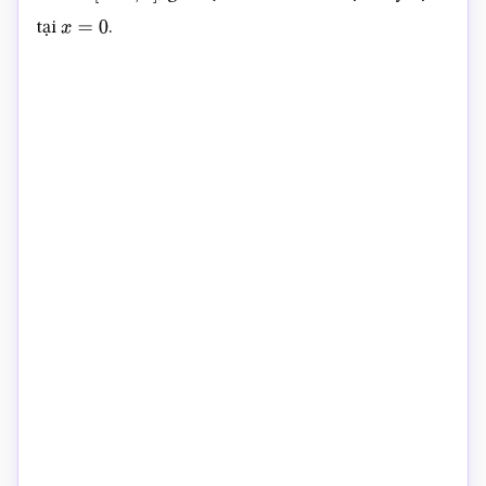
0
∈
[
−
10
;
5
]
tại
.
x
=
0