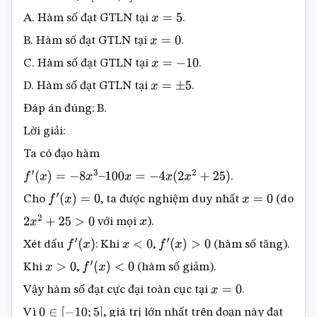
[
−
10
;
5
]
A. Hàm số đạt GTLN tại
.
x
=
5
B. Hàm số đạt GTLN tại
.
x
=
0
C. Hàm số đạt GTLN tại
.
x
=
−
10
D. Hàm số đạt GTLN tại
.
x
=
±
5
Đáp án đúng: B.
Lời giải:
Ta có đạo hàm
.
f
′
(
x
)
=
−
8
x
3
–
100
x
=
−
4
x
(
2
x
2
+
25
)
Cho
, ta được nghiệm duy nhất
(do
f
′
(
x
)
=
0
x
=
0
với mọi
).
2
x
2
+
25
>
0
x
Xét dấu
: Khi
,
(hàm số tăng).
f
′
(
x
)
x
<
0
f
′
(
x
)
>
0
Khi
,
(hàm số giảm).
x
>
0
f
′
(
x
)
<
0
Vậy hàm số đạt cực đại toàn cục tại
.
x
=
0
Vì
, giá trị lớn nhất trên đoạn này đạt