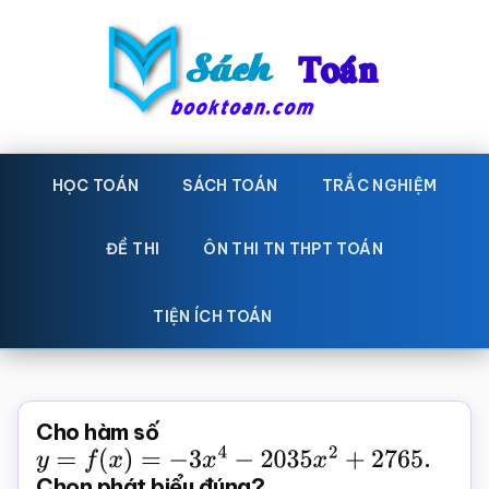
Skip
Bỏ
to
qua
main
primary
content
sidebar
Sách
Học
toán,
HỌC TOÁN
SÁCH TOÁN
TRẮC NGHIỆM
Toán
Đề
-
thi
ĐỀ THI
ÔN THI TN THPT TOÁN
toán,
Học
Sách
TIỆN ÍCH TOÁN
toán
giáo
khoa
Toán,
Cho hàm số
trắc
y
=
f
(
x
)
=
−
3
x
4
−
2035
x
2
+
2765
.
Chọn phát biểu đúng?
nghiệm