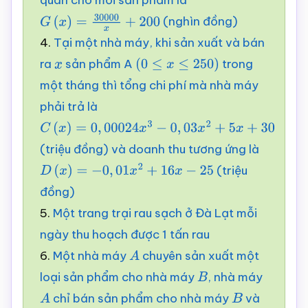
quân cho mỗi sản phẩm là
(nghìn đồng)
G
(
x
)
=
30000
x
+
200
4.
Tại một nhà máy, khi sản xuất và bán
ra
sản phẩm A
trong
x
(
0
≤
x
≤
250
)
một tháng thì tổng chi phí mà nhà máy
phải trả là
C
(
x
)
=
0
,
00024
x
3
−
0
,
03
x
2
+
5
x
+
30
(triệu đồng) và doanh thu tương ứng là
(triệu
D
(
x
)
=
−
0
,
01
x
2
+
16
x
−
25
đồng)
5.
Một trang trại rau sạch ở Đà Lạt mỗi
ngày thu hoạch được 1 tấn rau
6.
Một nhà máy
chuyên sản xuất một
A
loại sản phẩm cho nhà máy
, nhà máy
B
chỉ bán sản phẩm cho nhà máy
và
A
B