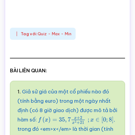
Tag với:
Quiz - Max - Min
BÀI LIÊN QUAN:
1.
Giả sử giá của một cổ phiếu nào đó
(tính bằng euro) trong một ngày nhất
định (có 8 giờ giao dịch) được mô tả bởi
hàm số:
,
f
(
x
)
=
35
,
7
x
+
2
x
2
+
21
;
x
∈
[
0
;
8
]
trong đó <em>x</em> là thời gian (tính