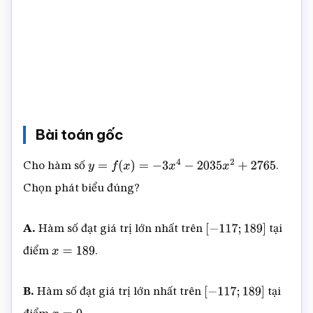
Bài toán gốc
Cho hàm số
.
y
=
f
(
x
)
=
−
3
x
4
−
2035
x
2
+
2765
Chọn phát biểu đúng?
A.
Hàm số đạt giá trị lớn nhất trên
tại
[
−
117
;
189
]
điểm
.
x
=
189
B.
Hàm số đạt giá trị lớn nhất trên
tại
[
−
117
;
189
]