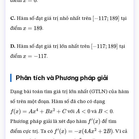
điểm
.
x
=
0
C.
Hàm số đạt giá trị nhỏ nhất trên
tại
[
−
117
;
189
]
điểm
.
x
=
189
D.
Hàm số đạt giá trị lớn nhất trên
tại
[
−
117
;
189
]
điểm
.
x
=
−
117
Phân tích và Phương pháp giải
Dạng bài toán tìm giá trị lớn nhất (GTLN) của hàm
số trên một đoạn. Hàm số đã cho có dạng
với
và
.
f
(
x
)
=
A
x
4
+
B
x
2
+
C
A
<
0
B
<
0
Phương pháp giải là xét đạo hàm
để tìm
f
′
(
x
)
điểm cực trị. Ta có
. Vì cả
f
′
(
x
)
=
−
x
(
4
A
x
2
+
2
B
)