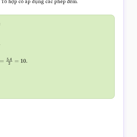
, Tổ hợp có áp dụng các phép đếm.
.
=
5.4
2
=
10.