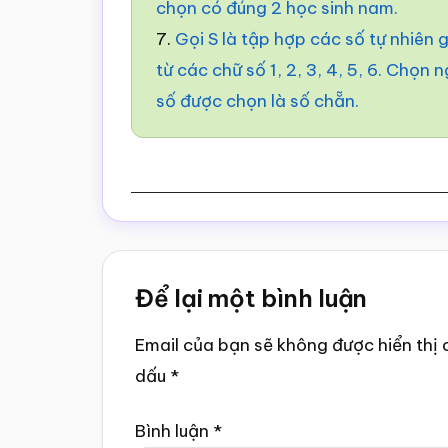
chọn có đúng 2 học sinh nam.
7.
Gọi S là tập hợp các số tự nhiên
từ các chữ số 1, 2, 3, 4, 5, 6. Chọn
số được chọn là số chẵn.
Reader
Để lại một bình luận
Interactions
Email của bạn sẽ không được hiển thị 
dấu
*
Bình luận
*