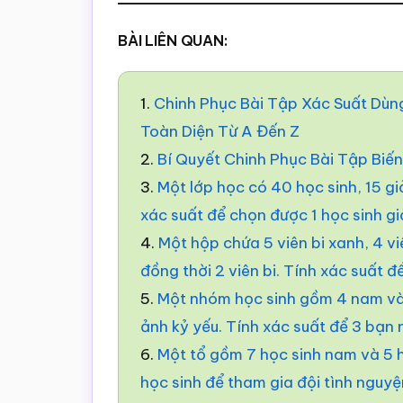
BÀI LIÊN QUAN:
1.
Chinh Phục Bài Tập Xác Suất Dùn
Toàn Diện Từ A Đến Z
2.
Bí Quyết Chinh Phục Bài Tập Biế
3.
Một lớp học có 40 học sinh, 15 giỏ
xác suất để chọn được 1 học sinh gi
4.
Một hộp chứa 5 viên bi xanh, 4 vi
đồng thời 2 viên bi. Tính xác suất đ
5.
Một nhóm học sinh gồm 4 nam và
ảnh kỷ yếu. Tính xác suất để 3 bạn
6.
Một tổ gồm 7 học sinh nam và 5 h
học sinh để tham gia đội tình nguyệ