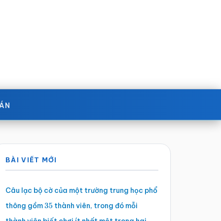
OÁN
Sidebar
BÀI VIẾT MỚI
chính
Câu lạc bộ cờ của một trường trung học phổ
thông gồm
thành viên, trong đó mỗi
35