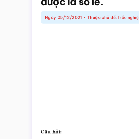
được là số lẻ.
trắc
nghiệm
Ngày
05/12/2021
-
Thuộc chủ đề:
Trắc nghi
Toán
online
Câu hỏi: