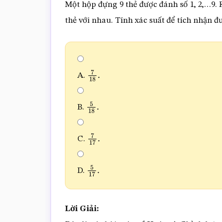
Một hộp đựng 9 thẻ được đánh số 1, 2,…9. 
thẻ với nhau. Tính xác suất để tích nhận đượ
A.
7
18
.
B.
5
18
.
C.
7
17
.
D.
5
17
.
Lời Giải: