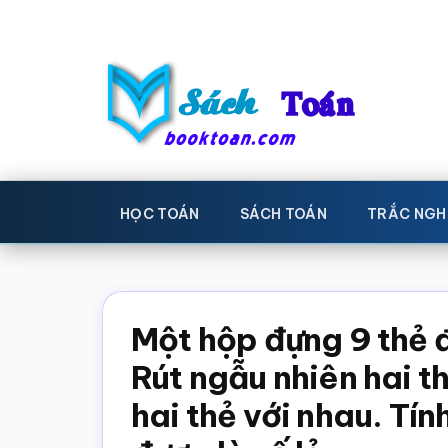
Skip
Bỏ
to
qua
main
primary
content
sidebar
Sách
Học
toán,
Toán
HỌC TOÁN
SÁCH TOÁN
TRẮC NGH
Đề
-
thi
toán,
Học
Sách
Một hộp đựng 9 thẻ 
toán
giáo
Rút ngẫu nhiên hai th
khoa
hai thẻ với nhau. Tín
Toán,