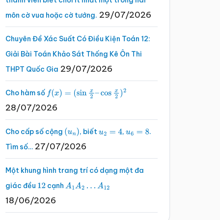
thành viên biết chơi ít nhất một trong hai
29/07/2026
môn cờ vua hoặc cờ tướng.
Chuyên Đề Xác Suất Có Điều Kiện Toán 12:
Giải Bài Toán Khảo Sát Thống Kê Ôn Thi
29/07/2026
THPT Quốc Gia
Cho hàm số
f
(
x
)
=
(
sin
x
2
–
cos
x
2
)
2
28/07/2026
Cho cấp số cộng
, biết
,
.
(
u
n
)
u
2
=
4
u
6
=
8
27/07/2026
Tìm số…
Một khung hình trang trí có dạng một đa
giác đều
cạnh
12
A
1
A
2
…
A
12
18/06/2026