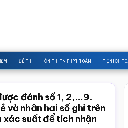
IỆM
ĐỀ THI
ÔN THI TN THPT TOÁN
TIỆN ÍCH T
được đánh số 1, 2,…9.
ẻ và nhân hai số ghi trên
h xác suất để tích nhận