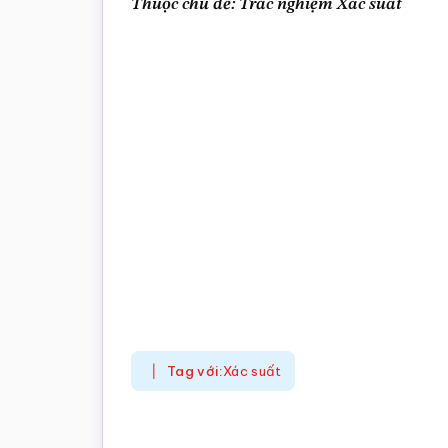
Thuộc chủ đề: Trắc nghiệm Xác suất
Tag với:
Xác suất