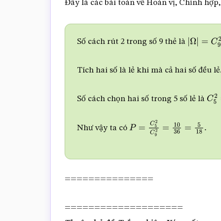
Đây là các bài toán về Hoán vị, Chỉnh hợp
Số cách rút 2 trong số 9 thẻ là
|
Ω
|
=
C
9
2
Tích hai số là lẻ khi mà cả hai số đều lẻ
Số cách chọn hai số trong 5 số lẻ là
C
5
2
Như vậy ta có
P
=
C
5
2
C
9
2
=
10
36
=
5
18
.
===============
====================