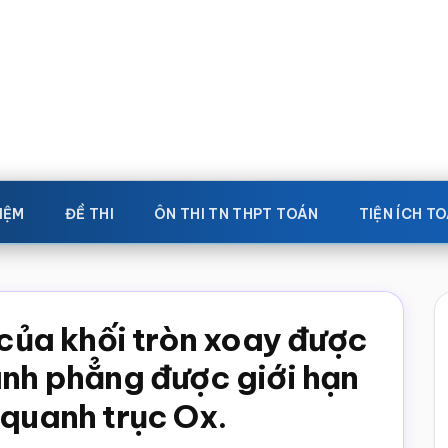
IỆM
ĐỀ THI
ÔN THI TN THPT TOÁN
TIỆN ÍCH T
h của khối tròn xoay được
ình phẳng được giới hạn
quanh trục Ox.