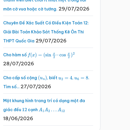
thành viên biết chơi ít nhất một trong hai
29/07/2026
môn cờ vua hoặc cờ tướng.
Chuyên Đề Xác Suất Có Điều Kiện Toán 12:
Giải Bài Toán Khảo Sát Thống Kê Ôn Thi
29/07/2026
THPT Quốc Gia
Cho hàm số
f
(
x
)
=
(
sin
x
2
–
cos
x
2
)
2
28/07/2026
Cho cấp số cộng
, biết
,
.
(
u
n
)
u
2
=
4
u
6
=
8
27/07/2026
Tìm số…
Một khung hình trang trí có dạng một đa
giác đều
cạnh
12
A
1
A
2
…
A
12
18/06/2026