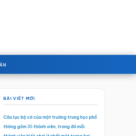
OÁN
Sidebar
BÀI VIẾT MỚI
chính
Câu lạc bộ cờ của một trường trung học phổ
thông gồm
thành viên, trong đó mỗi
35