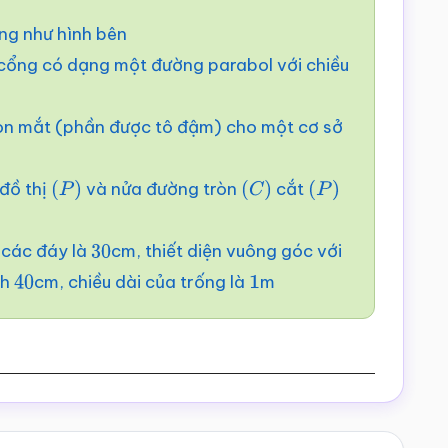
ng như hình bên
cổng có dạng một đường parabol với chiều
 con mắt (phần được tô đậm) cho một cơ sở
đồ thị
và nửa đường tròn
cắt
(
P
)
(
C
)
(
P
)
 các đáy là
cm, thiết diện vuông góc với
30
nh
cm, chiều dài của trống là
m
40
1