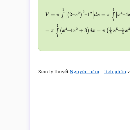
V
=
π
∫
–
1
1
|
(
2
–
x
2
)
2
–
1
2
|
d
x
=
π
∫
–
1
1
|
x
4
–
4
x
2
+
4
x
2
+
3
)
d
x
=
π
(
1
5
x
5
–
4
3
x
3
+
3
x
)
|
–
1
1
=
56
15
π
.
======
Xem lý thuyết
Nguyên hàm
–
tích phân
v