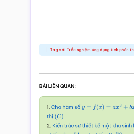
Tag với:
Trắc nghiệm ứng dụng tích phân th
BÀI LIÊN QUAN:
1.
Cho hàm số
y
=
f
(
x
)
=
a
x
3
+
b
x
2
+
c
x
thị
(
C
)
2.
Kiến trúc sư thiết kế một khu sin