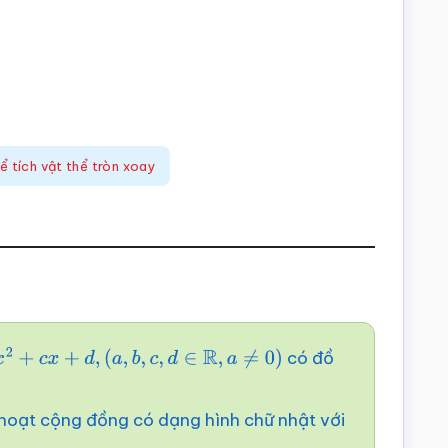
ể tích vật thể tròn xoay
có đồ
+
d
,
(
a
,
b
,
c
,
d
∈
R
,
a
≠
0
)
h hoạt cộng đồng có dạng hình chữ nhật với