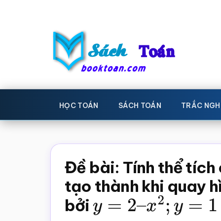
Skip
Bỏ
to
qua
main
primary
content
sidebar
Sách
Học
toán,
Toán
HỌC TOÁN
SÁCH TOÁN
TRẮC NGH
Đề
-
thi
toán,
Học
Sách
Đề bài: Tính thể tíc
toán
giáo
tạo thành khi quay h
khoa
bởi
y
=
2
–
x
2
;
y
=
1
Toán,