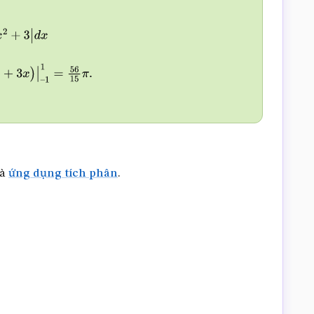
3
|
d
x
=
π
∫
–
1
1
(
x
4
–
à
ứng dụng tích phân
.