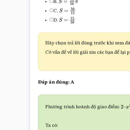
B.
S
=
15
56
π
C.
S
=
56
15
D.
S
=
15
56
Hãy chọn trả lời đúng trước khi xem đáp
Có vấn đề về lời giải xin các bạn để lại 
Đáp án đúng: A
Phương trình hoành độ giao điểm:
2
–
x
Ta có: