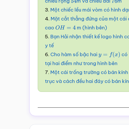
chiều rộng
m và chiều dài
m
54
76
3.
Một chiếc lều mái vòm có hình dạ
4.
Mặt cắt thẳng đứng của một cái 
cao
m (hình bên)
O
H
=
4
5.
Bạn Hải nhận thiết kế logo hình
y tế
6.
Cho hàm số bậc hai
có 
y
=
f
(
x
)
tại hai điểm như trong hình bên
7.
Một cái trống trường có bán kính
trục và cách đều hai đáy có bán kí