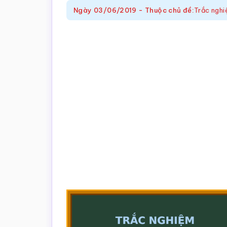
trắc
Ngày
03/06/2019
-
Thuộc chủ đề:
Trắc nghi
nghiệm
Toán
online