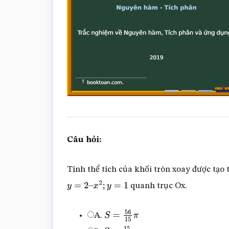
Câu hỏi:
Tính thể tích của khối tròn xoay được tạo
quanh trục Ox.
y
=
2
–
x
2
;
y
=
1
A.
S
=
56
15
π