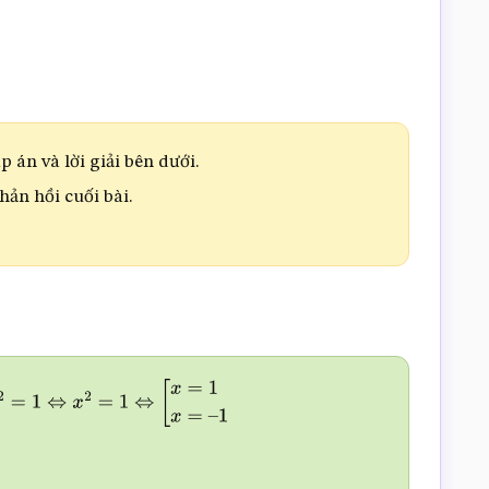
 án và lời giải bên dưới.
phản hồi cuối bài.
2
=
1
⇔
x
2
=
1
⇔
[
x
=
1
x
=
–
1