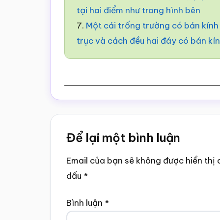
tại hai điểm như trong hình bên
7.
Một cái trống trường có bán kính
trục và cách đều hai đáy có bán kí
Reader
Để lại một bình luận
Interactions
Email của bạn sẽ không được hiển thị 
dấu
*
Bình luận
*