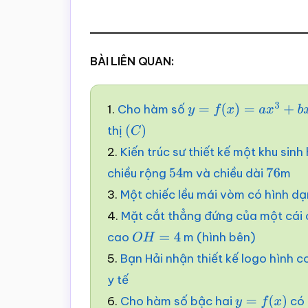
BÀI LIÊN QUAN:
1.
Cho hàm số
y
=
f
(
x
)
=
a
x
3
+
b
x
2
+
c
x
thị
(
C
)
2.
Kiến trúc sư thiết kế một khu sin
chiều rộng
m và chiều dài
m
54
76
3.
Một chiếc lều mái vòm có hình dạ
4.
Mặt cắt thẳng đứng của một cái 
cao
m (hình bên)
O
H
=
4
5.
Bạn Hải nhận thiết kế logo hình
y tế
6.
Cho hàm số bậc hai
có 
y
=
f
(
x
)