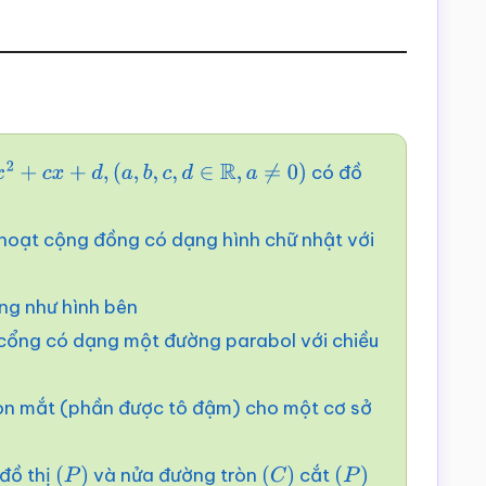
có đồ
+
d
,
(
a
,
b
,
c
,
d
∈
R
,
a
≠
0
)
h hoạt cộng đồng có dạng hình chữ nhật với
ng như hình bên
cổng có dạng một đường parabol với chiều
 con mắt (phần được tô đậm) cho một cơ sở
đồ thị
và nửa đường tròn
cắt
(
P
)
(
C
)
(
P
)