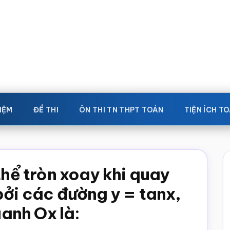
IỆM
ĐỀ THI
ÔN THI TN THPT TOÁN
TIỆN ÍCH T
thể tròn xoay khi quay
bởi các đường y = tanx,
anh Ox là: