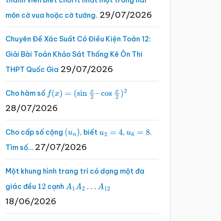
thành viên biết chơi ít nhất một trong hai
29/07/2026
môn cờ vua hoặc cờ tướng.
Chuyên Đề Xác Suất Có Điều Kiện Toán 12:
Giải Bài Toán Khảo Sát Thống Kê Ôn Thi
29/07/2026
THPT Quốc Gia
Cho hàm số
f
(
x
)
=
(
sin
x
2
–
cos
x
2
)
2
28/07/2026
Cho cấp số cộng
, biết
,
.
(
u
n
)
u
2
=
4
u
6
=
8
27/07/2026
Tìm số…
Một khung hình trang trí có dạng một đa
giác đều
cạnh
12
A
1
A
2
…
A
12
18/06/2026