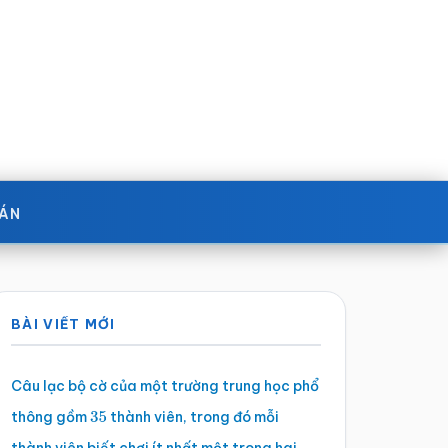
OÁN
Sidebar
BÀI VIẾT MỚI
chính
Câu lạc bộ cờ của một trường trung học phổ
thông gồm
thành viên, trong đó mỗi
35