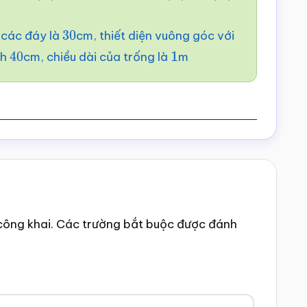
 các đáy là
cm, thiết diện vuông góc với
30
nh
cm, chiều dài của trống là
m
40
1
công khai.
Các trường bắt buộc được đánh