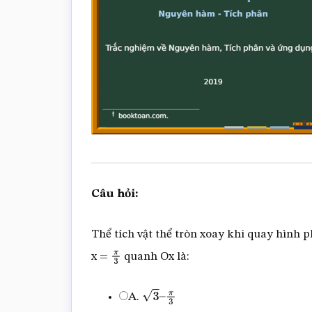
Câu hỏi:
Thể tích vật thể tròn xoay khi quay hình ph
x =
quanh Ox là:
π
3
A.
3
–
π
3