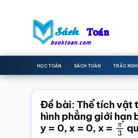
Skip
Bỏ
to
qua
main
primary
content
sidebar
Sách
Học
toán,
Toán
HỌC TOÁN
SÁCH TOÁN
TRẮC NGH
Đề
-
thi
toán,
Học
Sách
Đề bài: Thể tích vật 
toán
giáo
hình phẳng giới hạn 
khoa
y = 0, x = 0, x =
π
3
qu
Toán,