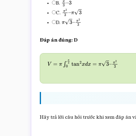
B.
π
3
–
C.
3
π
2
3
–
π
3
D.
π
3
–
π
2
3
Đáp án đúng: D
V
=
π
∫
0
π
3
tan
2
x
d
x
=
π
3
–
π
2
3
Hãy trả lời câu hỏi trước khi xem đáp án và