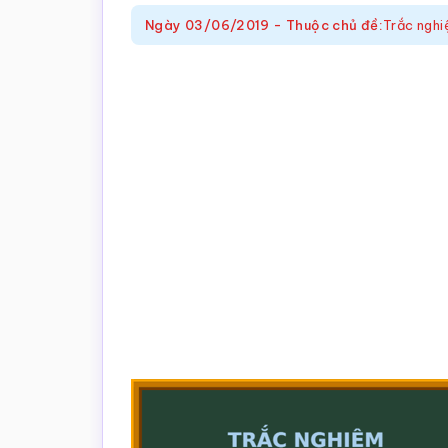
trắc
Ngày
03/06/2019
-
Thuộc chủ đề:
Trắc nghi
nghiệm
Toán
online