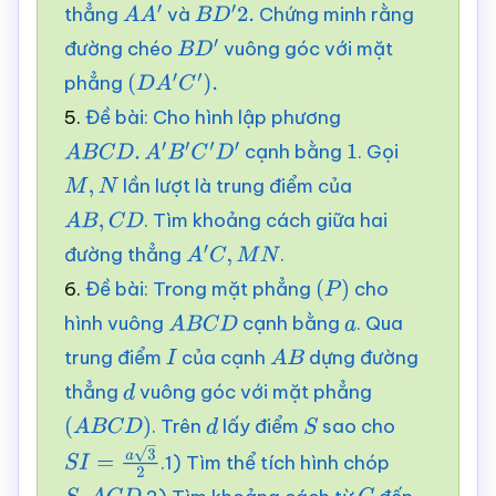
thẳng
và
Chứng minh rằng
A
A
′
B
D
′
2.
đường chéo
vuông góc với mặt
B
D
′
phẳng
(
D
A
′
C
′
)
.
5.
Đề bài: Cho hình lập phương
cạnh bằng
. Gọi
A
B
C
D
.
A
′
B
′
C
′
D
′
1
lần lượt là trung điểm của
M
,
N
. Tìm khoảng cách giữa hai
A
B
,
C
D
đường thẳng
.
A
′
C
,
M
N
6.
Đề bài: Trong mặt phẳng
cho
(
P
)
hình vuông
cạnh bằng
. Qua
A
B
C
D
a
trung điểm
của cạnh
dựng đường
I
A
B
thẳng
vuông góc với mặt phẳng
d
. Trên
lấy điểm
sao cho
(
A
B
C
D
)
d
S
.1) Tìm thể tích hình chóp
S
I
=
a
3
2