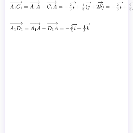
A
1
C
1
→
=
A
1
A
→
−
C
1
A
→
=
−
2
3
i
→
+
1
3
(
j
→
+
2
k
→
)
=
−
2
3
i
→
A
1
D
1
→
=
A
1
A
→
−
D
1
A
→
=
−
2
3
i
→
+
1
3
k
→