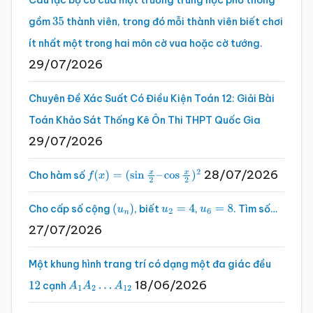
gồm
thành viên, trong đó mỗi thành viên biết chơi
35
ít nhất một trong hai môn cờ vua hoặc cờ tướng.
29/07/2026
Chuyên Đề Xác Suất Có Điều Kiện Toán 12: Giải Bài
Toán Khảo Sát Thống Kê Ôn Thi THPT Quốc Gia
29/07/2026
28/07/2026
Cho hàm số
f
(
x
)
=
(
sin
x
2
–
cos
x
2
)
2
Cho cấp số cộng
, biết
,
. Tìm số…
(
u
n
)
u
2
=
4
u
6
=
8
27/07/2026
Một khung hình trang trí có dạng một đa giác đều
18/06/2026
cạnh
12
A
1
A
2
…
A
12