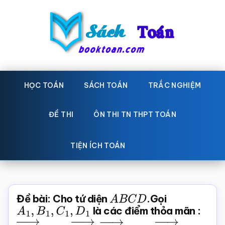
Skip
Bỏ
to
qua
main
primary
content
sidebar
Sách
Học
toán,
HỌC TOÁN
SÁCH TOÁN
TRẮC NGHIỆM
Toán
Đề
-
thi
ĐỀ THI
ÔN THI TN THPT TOÁN
toán,
Học
Sách
TIỆN ÍCH TOÁN
toán
giáo
khoa
Toán,
Đề bài: Cho tứ diện
A
B
C
D
.Gọi
trắc
A
1
,
B
1
,
C
1
,
D
1
là các điểm thỏa mãn :
nghiệm