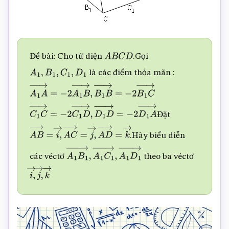
Đề bài: Cho tứ diện
.Gọi
A
B
C
D
là các điểm thỏa mãn :
A
1
,
B
1
,
C
1
,
D
1
A
1
A
→
=
−
2
A
1
B
→
,
B
1
B
→
=
−
2
B
1
C
→
Đặt
C
1
C
→
=
−
2
C
1
D
→
,
D
1
D
→
=
−
2
D
1
A
→
.Hãy biểu diễn
A
B
→
=
i
→
,
A
C
→
=
j
→
,
A
D
→
=
k
→
các véctơ
theo ba véctơ
A
1
B
1
→
,
A
1
C
1
→
,
A
1
D
1
→
i
→
,
j
→
,
k
→