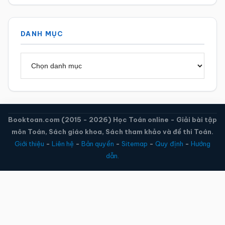
DANH MỤC
Danh
mục
Booktoan.com (2015 - 2026) Học Toán online - Giải bài tập
môn Toán, Sách giáo khoa, Sách tham khảo và đề thi Toán.
Giới thiệu
-
Liên hệ
-
Bản quyền
-
Sitemap
-
Quy định
-
Hướng
dẫn.