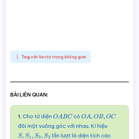
Tag với:
Vectơ trong không gian
BÀI LIÊN QUAN:
1.
Cho tứ diện
có
O
A
B
C
O
A
,
O
B
,
O
C
đôi một vuông góc với nhau. Kí hiệu
lần lượt là diện tích các
S
,
S
1
,
S
2
,
S
3