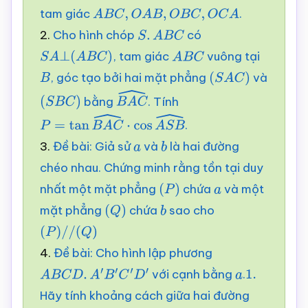
tam giác
.
A
B
C
,
O
A
B
,
O
B
C
,
O
C
A
2.
Cho hình chóp
có
S
.
A
B
C
, tam giác
vuông tại
S
A
⊥
(
A
B
C
)
A
B
C
, góc tạo bởi hai mặt phẳng
và
B
(
S
A
C
)
bằng
. Tính
(
S
B
C
)
B
A
C
^
.
P
=
tan
B
A
C
^
⋅
cos
A
S
B
^
3.
Đề bài: Giả sử
và
là hai đường
a
b
chéo nhau. Chứng minh rằng tồn tại duy
nhất một mặt phẳng
chứa
và một
(
P
)
a
mặt phẳng
chứa
sao cho
(
Q
)
b
(
P
)
/
/
(
Q
)
4.
Đề bài: Cho hình lập phương
với cạnh bằng
.
A
B
C
D
.
A
′
B
′
C
′
D
′
a
1.
Hãy tính khoảng cách giữa hai đường