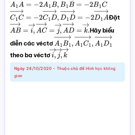
A
1
A
→
=
−
2
A
1
B
→
,
B
1
B
→
=
−
2
B
1
C
→
Toán
C
1
C
→
=
−
2
C
1
D
→
,
D
1
D
→
=
−
2
D
1
A
→
Đặt
online
A
B
→
=
i
→
,
A
C
→
=
j
→
,
A
D
→
=
k
→
.Hãy biểu
diễn các véctơ
A
1
B
1
→
,
A
1
C
1
→
,
A
1
D
1
→
theo ba véctơ
i
→
,
j
→
,
k
→
Ngày
24/10/2020
-
Thuộc chủ đề:
Hình học không
gian