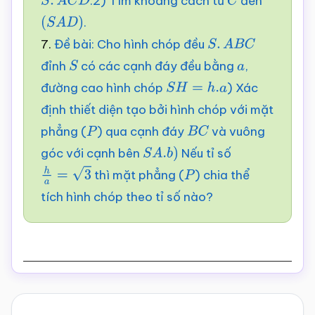
.2) Tìm khoảng cách từ
đến
S
.
A
C
D
C
.
(
S
A
D
)
7.
Đề bài: Cho hình chóp đều
S
.
A
B
C
đỉnh
có các cạnh đáy đều bằng
,
S
a
đường cao hình chóp
) Xác
S
H
=
h
.
a
định thiết diện tạo bởi hình chóp với mặt
phẳng (
) qua cạnh đáy
và vuông
P
B
C
góc với cạnh bên
Nếu tỉ số
S
A
.
b
)
thì mặt phẳng (
) chia thể
h
a
=
3
P
tích hình chóp theo tỉ số nào?
Reader