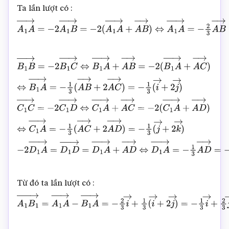
Ta lần lượt có :
A
1
A
→
=
−
2
A
1
B
→
=
−
2
(
A
1
A
→
+
A
B
→
)
⇔
A
1
A
→
=
−
2
3
A
B
B
1
B
→
=
−
2
B
1
C
→
⇔
B
1
A
→
+
A
B
→
=
−
2
(
B
1
A
→
+
A
C
→
)
⇔
B
1
A
→
=
−
1
3
(
A
B
→
+
2
A
C
→
)
=
−
1
3
(
i
→
+
2
j
→
)
C
1
C
→
=
−
2
C
1
D
→
⇔
C
1
A
→
+
A
C
→
=
−
2
(
C
1
A
→
+
A
D
→
)
⇔
C
1
A
→
=
−
1
3
(
A
C
→
+
2
A
D
→
)
=
−
1
3
(
j
→
+
2
k
→
)
−
2
D
1
A
→
=
D
1
D
→
=
D
1
A
→
+
A
D
→
⇔
D
1
A
→
=
−
1
3
A
D
→
=
−
Từ đó ta lần lượt có :
A
1
B
1
→
=
A
1
A
→
−
B
1
A
→
=
−
2
3
i
→
+
1
3
(
i
→
+
2
j
→
)
=
−
1
3
i
→
+