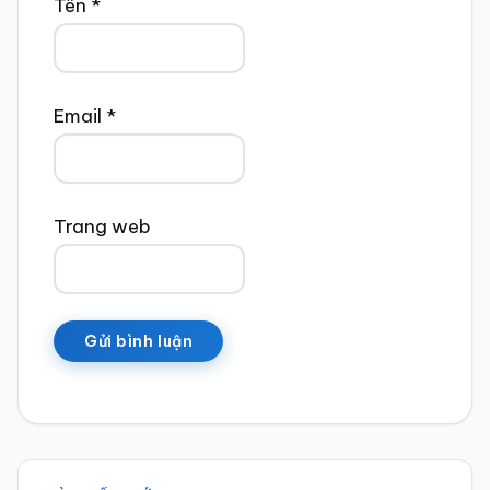
Tên
*
Email
*
Trang web
Sidebar