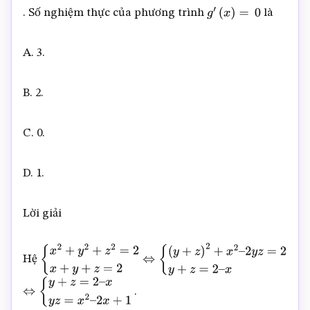
. Số nghiệm thực của phương trình
là
(
x
–
1
+
3
)
ln
(
x
–
g
′
(
x
)
=
0
1
+
3
)
–
2021
(
x
–
A. 3.
1
+
3
)
ln
(
x
–
1
+
3
)
–
f
(
x
)
–
x
B. 2.
C. 0.
D. 1.
Lời giải
Hệ
{
x
2
+
y
2
+
z
2
=
2
x
+
y
+
z
=
2
⇔
{
(
y
+
z
)
2
+
x
2
–
2
y
z
=
2
y
+
z
=
2
–
x
.
⇔
{
y
+
z
=
2
–
x
y
z
=
x
2
–