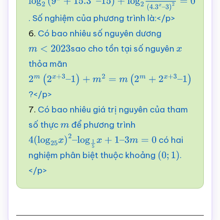
log
2
(
9
x
+
15.3
x
–
. Số nghiệm của phương trình là:</p>
15
)
+
log
2
1
(
4.3
x
–
6.
Có bao nhiêu số nguyên dương
3
)
2
=
0
sao cho tồn tại số nguyên
m
<
2023
x
thỏa mãn
2
m
(
2
x
+
3
–
?</p>
1
)
+
m
2
=
m
(
2
m
+
2
x
+
3
–
7.
Có bao nhiêu giá trị nguyên của tham
1
)
số thực
để phương trình
m
có hai
4
(
log
25
x
)
2
–
log
1
5
x
+
1
–
3
m
=
0
nghiệm phân biệt thuộc khoảng
.
(
0
;
1
)
</p>