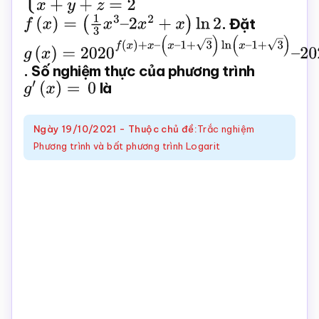
Toán
f
(
x
)
=
(
1
3
x
3
–
2
x
2
+
x
)
ln
2
. Đặt
online
g
(
x
)
=
2020
f
(
x
)
+
x
–
(
x
–
1
+
3
)
ln
(
x
–
1
+
3
)
–
. Số nghiệm thực của phương trình
2021
(
x
–
1
+
3
)
ln
(
x
–
g
′
(
x
)
=
0
là
1
+
3
)
–
f
(
x
)
–
x
Ngày
19/10/2021
-
Thuộc chủ đề:
Trắc nghiệm
Phương trình và bất phương trình Logarit