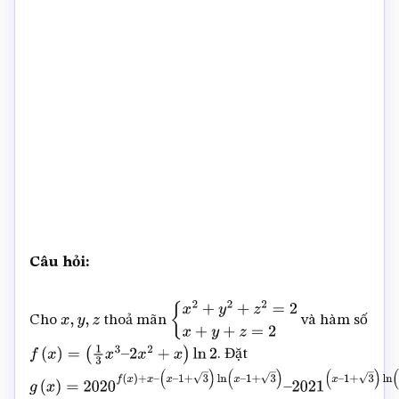
Câu hỏi:
Cho
thoả mãn
và hàm số
x
,
y
,
z
{
x
2
+
y
2
+
z
2
=
2
x
+
y
+
z
=
2
. Đặt
f
(
x
)
=
(
1
3
x
3
–
2
x
2
+
x
)
ln
2
g
(
x
)
=
2020
f
(
x
)
+
x
–