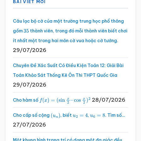
BÀI VIẾT MỚI
chính
Câu lạc bộ cờ của một trường trung học phổ thông
gồm
thành viên, trong đó mỗi thành viên biết chơi
35
ít nhất một trong hai môn cờ vua hoặc cờ tướng.
29/07/2026
Chuyên Đề Xác Suất Có Điều Kiện Toán 12: Giải Bài
Toán Khảo Sát Thống Kê Ôn Thi THPT Quốc Gia
29/07/2026
28/07/2026
Cho hàm số
f
(
x
)
=
(
sin
x
2
–
cos
x
2
)
2
Cho cấp số cộng
, biết
,
. Tìm số…
(
u
n
)
u
2
=
4
u
6
=
8
27/07/2026
Một khung hình trang trí có dạng một đa giác đều