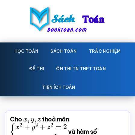
Skip
Bỏ
to
qua
main
primary
content
sidebar
Sách
Học
toán,
HỌC TOÁN
SÁCH TOÁN
TRẮC NGHIỆM
Toán
Đề
-
thi
ĐỀ THI
ÔN THI TN THPT TOÁN
toán,
Học
Sách
TIỆN ÍCH TOÁN
toán
giáo
khoa
Toán,
Cho
x
,
y
,
z
thoả mãn
trắc
{
x
2
+
y
2
+
z
2
=
2
x
+
y
+
z
=
và hàm số
2
nghiệm