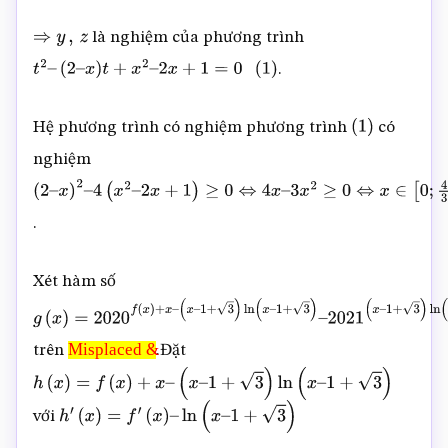
2
x
+
1
là nghiệm của phương trình
⇒
y
,
z
.
t
2
–
(
2
–
x
)
t
+
x
2
–
2
x
+
1
=
0
(
1
)
Hệ phương trình có nghiệm
phương trình
có
(
1
)
nghiệm
(
2
–
x
)
2
–
4
(
x
2
–
.
2
x
+
1
)
≥
0
⇔
4
x
–
3
x
2
≥
0
⇔
x
∈
[
0
;
4
3
]
Xét hàm số
g
(
x
)
=
2020
f
(
x
)
+
x
–
Misplaced &
trên
.Đặt
(
x
–
1
+
Misplaced
3
)
ln
(
x
–
1
+
3
)
–
&
2021
(
x
–
h
(
x
)
=
f
(
x
)
+
x
–
(
x
–
1
+
3
)
ln
(
x
–
1
+
3
)
với
1
+
3
)
ln
(
x
–
1
+
3
)
–
h
′
(
x
)
=
f
′
(
x
)
–
ln
(
x
–
1
+
3
)