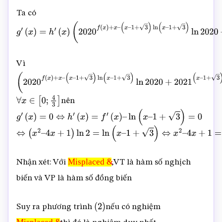
f
(
x
)
–
x
Ta có
g
′
(
x
)
=
h
′
(
x
)
(
2020
f
(
x
)
+
x
–
(
x
–
1
+
3
)
ln
(
x
–
1
+
3
)
ln
2020
+
2021
(
x
Vì
(
2020
f
(
x
)
+
x
–
(
x
–
nên
1
+
3
)
ln
(
x
–
∀
x
∈
[
0
;
4
3
]
1
+
3
)
ln
2020
+
2021
(
x
–
g
′
(
x
)
=
0
⇔
h
′
(
x
)
=
f
′
(
x
)
–
ln
(
x
–
1
+
3
)
=
0
1
+
3
)
ln
(
x
–
1
+
3
)
–
⇔
(
x
2
–
4
x
+
1
)
ln
2
=
ln
(
x
–
1
+
3
)
⇔
x
2
–
4
x
+
1
=
log
2
(
x
–
1
+
3
)
(
2
)
f
(
x
)
–
x
ln
2021
)
>
0
Misplaced &
Nhận xét: Với
,VT là hàm số nghịch
Misplaced
biến và VP là hàm số đồng biến
&
Suy ra phương trình
nếu có nghiệm
(
2
)