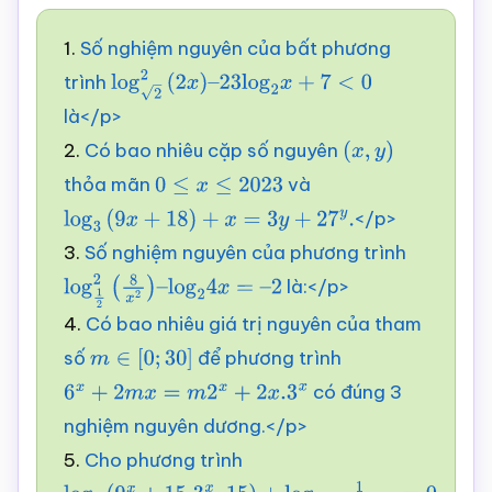
1.
Số nghiệm nguyên của bất phương
trình
log
2
2
(
2
x
)
–
23
log
2
x
+
7
<
0
là</p>
2.
Có bao nhiêu cặp số nguyên
(
x
,
y
)
thỏa mãn
và
0
≤
x
≤
2023
</p>
log
3
(
9
x
+
18
)
+
x
=
3
y
+
27
y
.
3.
Số nghiệm nguyên của phương trình
là:</p>
log
1
2
2
(
8
x
2
)
–
log
2
4
x
=
–
4.
Có bao nhiêu giá trị nguyên của tham
2
số
để phương trình
m
∈
[
0
;
30
]
có đúng 3
6
x
+
2
m
x
=
m
2
x
+
2
x
.3
x
nghiệm nguyên dương.</p>
5.
Cho phương trình