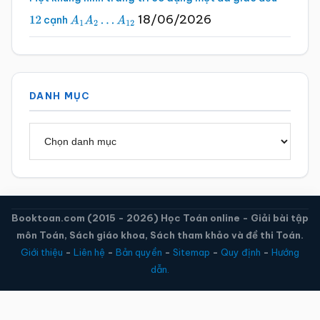
18/06/2026
cạnh
12
A
1
A
2
…
A
12
DANH MỤC
Danh
mục
Booktoan.com (2015 - 2026) Học Toán online - Giải bài tập
môn Toán, Sách giáo khoa, Sách tham khảo và đề thi Toán.
Giới thiệu
-
Liên hệ
-
Bản quyền
-
Sitemap
-
Quy định
-
Hướng
dẫn.