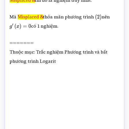
Misplaced &
thì đó là nghiệm duy nhất.
Misplaced
&
Misplaced &
Mà
thỏa mãn phương trình
nên
Misplaced
(
2
)
có 1 nghiệm.
g
′
(
x
&
)
=
0
=======
Thuộc mục: Trắc nghiệm Phương trình và bất
phương trình Logarit