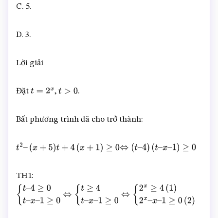
C. 5.
D. 3.
Lời giải
Đặt
,
.
t
=
2
x
t
>
0
Bất phương trình đã cho trở thành:
t
2
–
(
x
+
5
)
t
+
4
(
x
+
1
)
≥
0
⇔
(
t
–
4
)
(
t
–
x
–
1
)
≥
0
TH1:
{
t
–
4
≥
0
t
–
x
–
1
≥
0
⇔
{
t
≥
4
t
–
x
–
1
≥
0
⇔
{
2
x
≥
4
(
1
)
2
x
–
x
–
1
≥
0
(
2
)