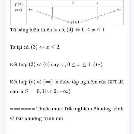
Từ bảng biến thiên ta có,
(
4
)
⇔
0
≤
x
≤
1
Ta lại có,
.
(
3
)
⇔
x
≤
2
Kết hợp
và
suy ra,
.
(
3
)
(
4
)
0
≤
x
≤
1
(
∗
∗
)
Kết hợp
và
ta được tập nghiệm của BPT đã
(
∗
)
(
∗
∗
)
cho là
S
=
[
0
;
1
]
∪
[
2
;
+
∞
)
======= Thuộc mục: Trắc nghiệm Phương trình
và bất phương trình mũ