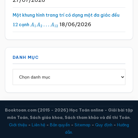
27/07/2026
Một khung hình trang trí có dạng một đa giác đều
18/06/2026
cạnh
12
A
1
A
2
…
A
12
DANH MỤC
Danh
mục
Booktoan.com (2015 - 2026) Học Toán online - Giải bài tập
môn Toán, Sách giáo khoa, Sách tham khảo và đề thi Toán.
Giới thiệu
-
Liên hệ
-
Bản quyền
-
Sitemap
-
Quy định
-
Hướng
dẫn.