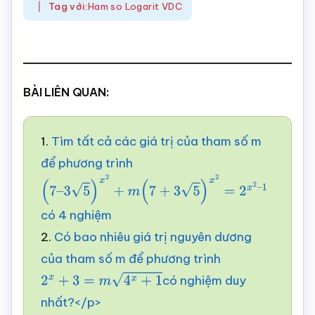
Tag với:
Ham so Logarit VDC
BÀI LIÊN QUAN:
1.
Tìm tất cả các giá trị của tham số m
để phương trình
(
7
–
3
5
)
x
2
+
m
(
7
+
3
5
)
x
2
=
2
x
2
–
1
có 4 nghiệm
2.
Có bao nhiêu giá trị nguyên dương
của tham số m để phương trình
có nghiệm duy
2
x
+
3
=
m
4
x
+
1
nhất?</p>