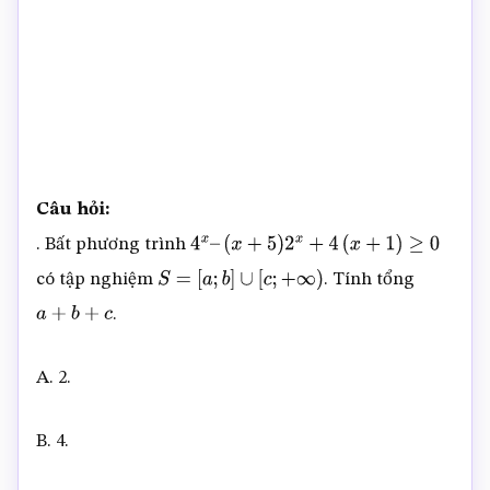
Câu hỏi:
. Bất phương trình
4
x
–
(
x
+
5
)
2
x
+
4
(
x
+
1
)
≥
0
có tập nghiệm
. Tính tổng
S
=
[
a
;
b
]
∪
[
c
;
+
∞
)
.
a
+
b
+
c
A. 2.
B. 4.