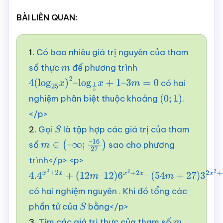
BÀI LIÊN QUAN:
1.
Có bao nhiêu giá trị nguyên của tham
số thực
để phương trình
m
có hai
4
(
log
25
x
)
2
–
log
1
5
x
+
1
–
3
m
=
0
nghiệm phân biệt thuộc khoảng
.
(
0
;
1
)
</p>
2.
Gọi
là tập hợp các giá trị của tham
S
số
sao cho phương
m
∈
(
–
∞
;
–
16
27
)
trình</p> <p>
4.4
x
2
+
2
x
+
(
12
m
–
có hai nghiệm nguyên . Khi đó tổng các
12
)
6
x
2
+
2
x
–
phần tử của
bằng</p>
(
54
m
+
27
)
3
2
S
x
2
+
4
x
=
0
3.
Tìm các giá trị thực của tham số