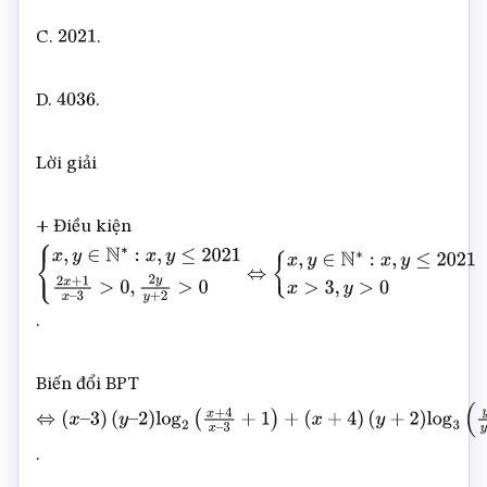
C.
.
2021
D.
.
4036
Lời giải
+ Điều kiện
{
x
,
y
∈
N
∗
:
x
,
y
≤
2021
2
x
+
1
x
–
3
>
0
,
2
y
y
+
2
>
0
⇔
{
x
,
y
∈
N
∗
:
x
,
y
≤
2021
x
>
3
,
y
>
0
.
Biến đổi BPT
⇔
(
x
–
3
)
(
y
–
.
2
)
log
2
(
x
+
4
x
–