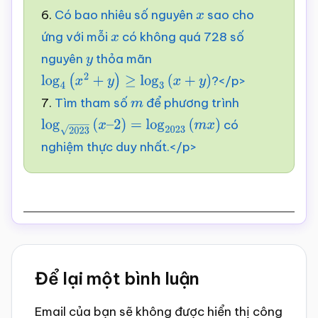
6.
Có bao nhiêu số nguyên
sao cho
4
)
x
ứng với mỗi
có không quá 728 số
x
nguyên
thỏa mãn
y
?</p>
log
4
(
x
2
+
y
)
≥
log
3
(
x
+
y
)
7.
Tìm tham số
để phương trình
m
có
log
2023
(
x
–
2
)
=
log
2023
(
m
x
)
nghiệm thực duy nhất.</p>
Reader
Để lại một bình luận
Interactions
Email của bạn sẽ không được hiển thị công