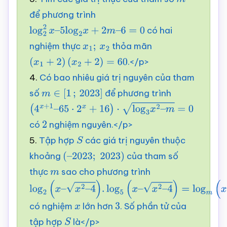
m
để phương trình
có hai
log
2
2
x
–
5
log
2
x
+
2
m
–
6
=
0
nghiệm thực
thỏa mãn
x
1
;
x
2
.</p>
(
x
1
+
2
)
(
x
2
+
2
)
=
60
4.
Có bao nhiêu giá trị nguyên của tham
số
để phương trình
m
∈
[
1
;
2023
]
(
4
x
+
1
–
65
⋅
2
x
+
16
)
⋅
log
3
x
2
–
m
=
0
có
nghiệm nguyên.</p>
2
5.
Tập hợp
các giá trị nguyên thuộc
S
khoảng
của tham số
(
–
2023
;
2023
)
thực
sao cho phương trình
m
log
2
(
x
–
x
2
–
có nghiệm
lớn hơn
. Số phần tử của
4
)
.
log
5
(
x
–
x
2
–
x
3
tập hợp
là</p>
4
)
=
log
m
(
x
+
x
2
–
S