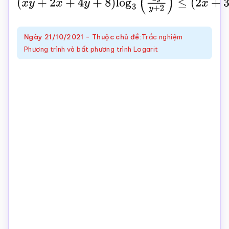
(
x
y
+
2
x
+
4
y
+
8
)
log
3
(
2
y
y
+
2
)
≤
(
2
x
+
3
y
–
x
y
–
6
)
l
Toán
online
Ngày
21/10/2021
-
Thuộc chủ đề:
Trắc nghiệm
Phương trình và bất phương trình Logarit