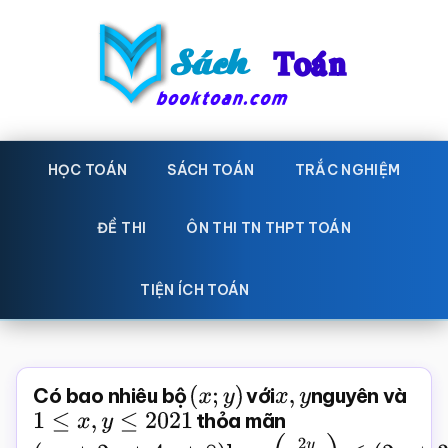
Skip
Bỏ
to
qua
main
primary
content
sidebar
Sách
Học
toán,
HỌC TOÁN
SÁCH TOÁN
TRẮC NGHIỆM
Toán
Đề
-
thi
ĐỀ THI
ÔN THI TN THPT TOÁN
toán,
Học
Sách
TIỆN ÍCH TOÁN
toán
giáo
khoa
Toán,
Có bao nhiêu bộ
(
x
;
y
)
với
x
,
y
nguyên và
trắc
1
≤
x
,
y
≤
2021
thỏa mãn
nghiệm