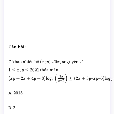
Câu hỏi:
Có bao nhiêu bộ
với
nguyên và
(
x
;
y
)
x
,
y
thỏa mãn
1
≤
x
,
y
≤
2021
(
x
y
+
2
x
+
4
y
+
8
)
log
3
(
2
y
y
+
2
)
≤
(
2
x
+
3
y
–
x
y
–
6
)
log
2
(
2
x
+
1
x
–
3
)
A.
.
2018
B.
.
2