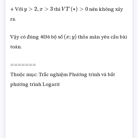
+ Với
thì
nên không xảy
y
>
2
,
x
>
3
V
T
(
∗
)
>
0
ra.
Vậy có đúng 4036 bộ số
thỏa mãn yêu cầu bài
(
x
;
y
)
toán.
=======
Thuộc mục: Trắc nghiệm Phương trình và bất
phương trình Logarit