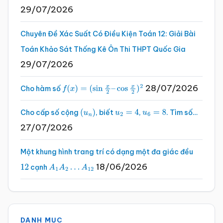
29/07/2026
Chuyên Đề Xác Suất Có Điều Kiện Toán 12: Giải Bài
Toán Khảo Sát Thống Kê Ôn Thi THPT Quốc Gia
29/07/2026
28/07/2026
Cho hàm số
f
(
x
)
=
(
sin
x
2
–
cos
x
2
)
2
Cho cấp số cộng
, biết
,
. Tìm số…
(
u
n
)
u
2
=
4
u
6
=
8
27/07/2026
Một khung hình trang trí có dạng một đa giác đều
18/06/2026
cạnh
12
A
1
A
2
…
A
12
DANH MỤC