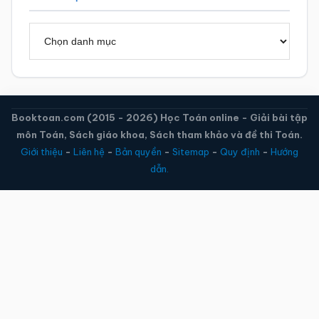
Danh
mục
Booktoan.com (2015 - 2026) Học Toán online - Giải bài tập
môn Toán, Sách giáo khoa, Sách tham khảo và đề thi Toán.
Giới thiệu
-
Liên hệ
-
Bản quyền
-
Sitemap
-
Quy định
-
Hướng
dẫn.