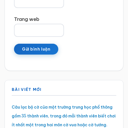
Trang web
Sidebar
BÀI VIẾT MỚI
chính
Câu lạc bộ cờ của một trường trung học phổ thông
gồm
thành viên, trong đó mỗi thành viên biết chơi
35
ít nhất một trong hai môn cờ vua hoặc cờ tướng.