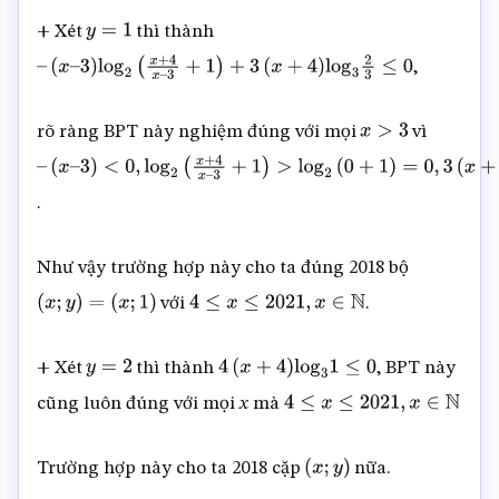
3
+
1
)
+
(
x
+
4
)
+ Xét
thì thành
y
=
1
(
y
+
2
)
log
3
(
y
–
,
–
(
x
–
3
)
log
2
(
x
+
4
x
–
3
+
1
)
+
3
(
x
+
4
)
log
3
2
3
≤
0
2
y
+
2
+
1
)
≤
0
rõ ràng BPT này nghiệm đúng với mọi
vì
x
>
3
–
(
x
–
3
)
<
0
,
log
2
(
x
+
4
x
–
.
3
+
1
)
>
log
2
(
0
+
1
)
=
0
,
3
(
x
+
4
)
>
0
,
log
3
2
3
<
0
Như vậy trường hợp này cho ta đúng 2018 bộ
với
.
(
x
;
y
)
=
(
x
;
1
)
4
≤
x
≤
2021
,
x
∈
N
+ Xét
thì thành
, BPT này
y
=
2
4
(
x
+
4
)
log
3
1
≤
0
cũng luôn đúng với mọi
x
mà
4
≤
x
≤
2021
,
x
∈
N
Trường hợp này cho ta 2018 cặp
nữa.
(
x
;
y
)