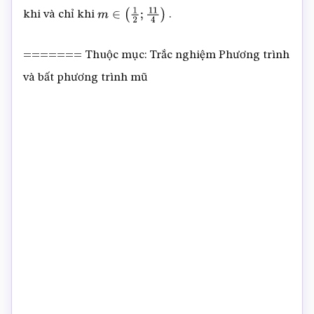
khi và chỉ khi
.
m
∈
(
1
2
;
11
4
)
======= Thuộc mục: Trắc nghiệm Phương trình
và bất phương trình mũ