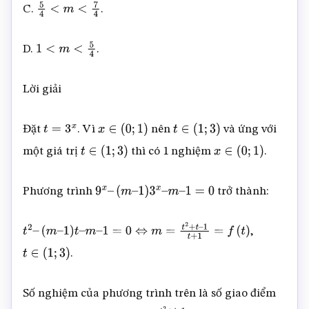
C.
.
5
4
<
m
<
7
4
D.
.
1
<
m
<
5
4
Lời giải
Đặt
. Vì
nên
và ứng với
t
=
3
x
x
∈
(
0
;
1
)
t
∈
(
1
;
3
)
một giá trị
thì có 1 nghiệm
.
t
∈
(
1
;
3
)
x
∈
(
0
;
1
)
Phương trình
trở thành:
9
x
–
(
m
–
1
)
3
x
–
m
–
1
=
0
,
t
2
–
(
m
–
1
)
t
–
m
–
1
=
0
⇔
m
=
t
2
+
t
–
1
t
+
1
=
f
(
t
)
.
t
∈
(
1
;
3
)
Số nghiệm của phương trình trên là số giao điểm