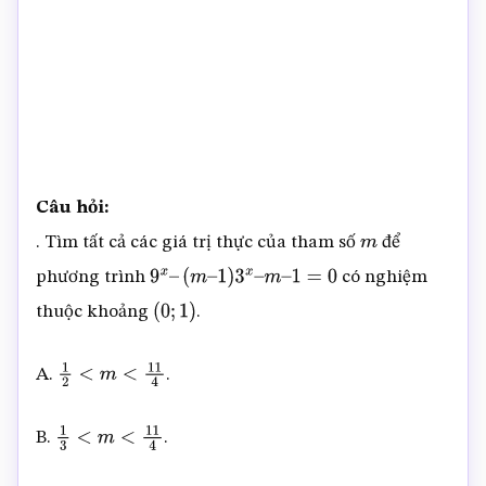
Câu hỏi:
. Tìm tất cả các giá trị thực của tham số
để
m
phương trình
có nghiệm
9
x
–
(
m
–
1
)
3
x
–
m
–
1
=
0
thuộc khoảng
.
(
0
;
1
)
A.
.
1
2
<
m
<
11
4
B.
.
1
3
<
m
<
11
4