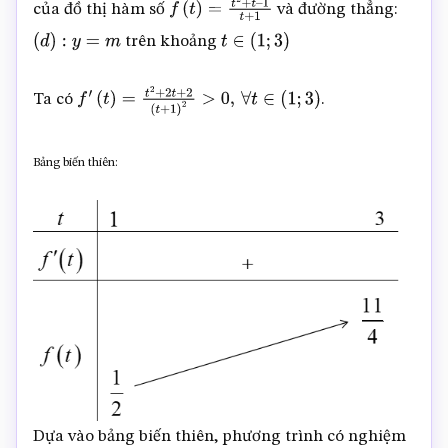
của đồ thị hàm số
và đường thẳng:
f
(
t
)
=
t
2
+
t
–
trên khoảng
(
d
)
:
y
=
m
1
t
+
1
t
∈
(
1
;
3
)
Ta có
.
f
′
∀
t
∈
(
1
;
3
)
(
t
)
=
t
2
+
2
t
+
2
(
t
+
1
)
2
>
0
,
Bảng biến thiên:
Dựa vào bảng biến thiên, phương trình có nghiệm