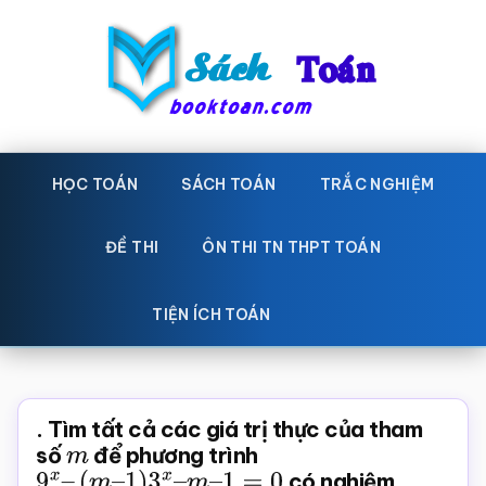
Skip
Bỏ
to
qua
main
primary
content
sidebar
Sách
Học
toán,
HỌC TOÁN
SÁCH TOÁN
TRẮC NGHIỆM
Toán
Đề
-
thi
ĐỀ THI
ÔN THI TN THPT TOÁN
toán,
Học
Sách
TIỆN ÍCH TOÁN
toán
giáo
khoa
Toán,
. Tìm tất cả các giá trị thực của tham
trắc
số
m
để phương trình
9
x
–
(
m
–
1
)
3
x
–
m
–
1
=
0
có nghiệm
nghiệm