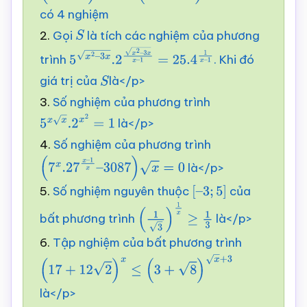
có 4 nghiệm
2.
Gọi
là tích các nghiệm của phương
S
trình
. Khi đó
5
x
2
–
3
x
.2
x
2
–
3
x
x
–
giá trị của
là</p>
1
=
25.4
S
1
x
–
1
3.
Số nghiệm của phương trình
là</p>
5
x
x
.2
x
2
=
1
4.
Số nghiệm của phương trình
là</p>
(
7
x
.27
x
–
1
x
–
3087
)
x
=
0
5.
Số nghiệm nguyên thuộc
của
[
–
3
;
5
]
bất phương trình
là</p>
(
1
3
)
1
x
≥
1
3
6.
Tập nghiệm của bất phương trình
(
17
+
12
2
)
x
≤
(
3
+
8
)
x
+
3
là</p>