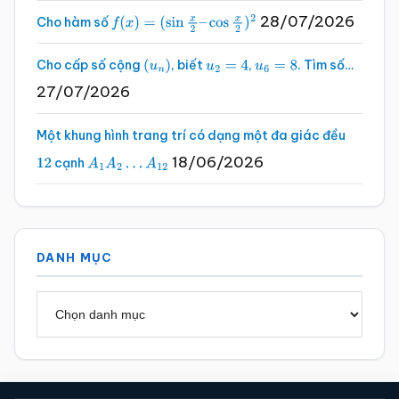
28/07/2026
Cho hàm số
f
(
x
)
=
(
sin
x
2
–
cos
x
2
)
2
Cho cấp số cộng
, biết
,
. Tìm số…
(
u
n
)
u
2
=
4
u
6
=
8
27/07/2026
Một khung hình trang trí có dạng một đa giác đều
18/06/2026
cạnh
12
A
1
A
2
…
A
12
DANH MỤC
Danh
mục