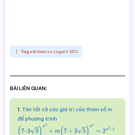
Tag với:
Ham so Logarit VDC
BÀI LIÊN QUAN:
1.
Tìm tất cả các giá trị của tham số m
để phương trình
(
7
–
3
5
)
x
2
+
m
(
7
+
3
5
)
x
2
=
2
x
2
–
1