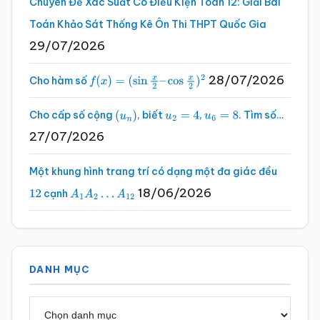
Chuyên Đề Xác Suất Có Điều Kiện Toán 12: Giải Bài
Toán Khảo Sát Thống Kê Ôn Thi THPT Quốc Gia
29/07/2026
28/07/2026
Cho hàm số
f
(
x
)
=
(
sin
x
2
–
cos
x
2
)
2
Cho cấp số cộng
, biết
,
. Tìm số…
(
u
n
)
u
2
=
4
u
6
=
8
27/07/2026
Một khung hình trang trí có dạng một đa giác đều
18/06/2026
cạnh
12
A
1
A
2
…
A
12
DANH MỤC
Danh