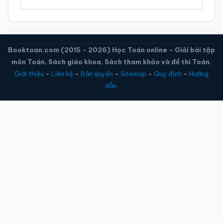
mục
Booktoan.com (2015 - 2026) Học Toán online - Giải bài tập
môn Toán, Sách giáo khoa, Sách tham khảo và đề thi Toán.
Giới thiệu
-
Liên hệ
-
Bản quyền
-
Sitemap
-
Quy định
-
Hướng
dẫn.