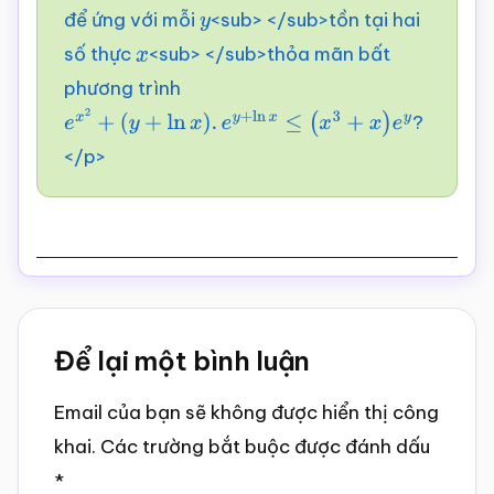
để ứng với mỗi
<sub> </sub>tồn tại hai
y
số thực
<sub> </sub>thỏa mãn bất
x
phương trình
?
e
x
2
+
(
y
+
ln
x
)
.
e
y
+
ln
x
≤
(
x
3
+
x
)
e
y
</p>
Reader
Để lại một bình luận
Interactions
Email của bạn sẽ không được hiển thị công
khai.
Các trường bắt buộc được đánh dấu
*