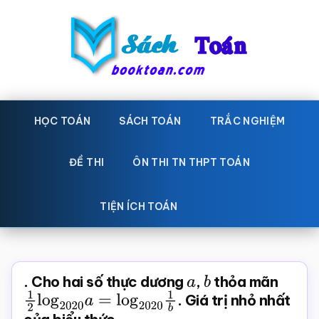
Skip
Bỏ
to
qua
main
primary
content
sidebar
Sách
Học
toán,
HỌC TOÁN
SÁCH TOÁN
TRẮC NGHIỆM
Toán
Đề
-
thi
ĐỀ THI
ÔN THI TN THPT TOÁN
toán,
Học
Sách
TIỆN ÍCH TOÁN
toán
giáo
khoa
Toán,
. Cho hai số thực dương
a
,
b
thỏa mãn
trắc
1
2
log
2020
a
=
log
2020
1
. Giá trị nhỏ nhất
b
nghiệm