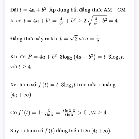
Đặt
. Áp dụng bất đẳng thức AM – GM
t
=
4
a
+
b
2
ta có:
.
t
=
4
a
+
b
2
=
4
b
2
+
b
2
≥
2
4
b
2
.
b
2
=
4
Đẳng thức xảy ra khi
và
.
b
=
2
a
=
1
2
Khi đó:
,
P
=
4
a
+
b
2
–
3
log
3
(
4
a
+
b
2
)
=
t
–
3
log
3
t
với
.
t
≥
4
Xét hàm số:
trên nửa khoảng
f
(
t
)
=
t
–
3
log
3
t
.
[
4
;
+
∞
)
Có
f
′
(
t
)
=
1
–
3
t
ln
3
=
t
ln
3
–
3
t
ln
3
>
0
,
∀
t
≥
4
Suy ra hàm số
đồng biến trên
.
f
(
t
)
[
4
;
+
∞
)