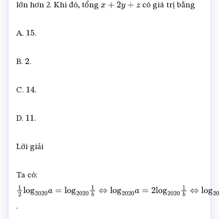
lớn hơn 2. Khi đó, tổng
có giá trị bằng
x
+
2
y
+
z
A.
.
15
B.
.
2
C.
.
14
D.
.
11
Lời giải
Ta có:
1
2
log
2020
a
=
log
2020
1
b
⇔
log
2020
a
=
2
log
2020
1
b
⇔
log
2020
.