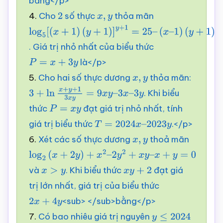
bằng</p>
4.
Cho
số thực
thỏa mãn
2
x
,
y
log
5
[
(
x
+
1
)
. Giá trị nhỏ nhất của biểu thức
(
y
+
1
)
]
y
+
1
=
25
–
là</p>
(
P
x
=
–
x
1
+
)
3
(
y
y
+
1
)
5.
Cho hai số thực dương
thỏa mãn:
x
,
y
. Khi biểu
3
+
ln
x
+
y
+
1
3
x
y
=
9
x
y
–
3
x
–
3
y
thức
đạt giá trị nhỏ nhất, tính
P
=
x
y
giá trị biểu thức
.</p>
T
=
2024
x
–
2023
y
6.
Xét các số thực dương
thoả mãn
x
,
y
log
2
(
x
+
2
y
)
+
x
2
–
và
. Khi biểu thức
đạt giá
2
y
2
x
+
>
x
y
y
–
x
+
y
=
0
x
y
+
2
trị lớn nhất, giá trị của biểu thức
<sub> </sub>bằng</p>
2
x
+
4
y
7.
Có bao nhiêu giá trị nguyên
y
≤
2024