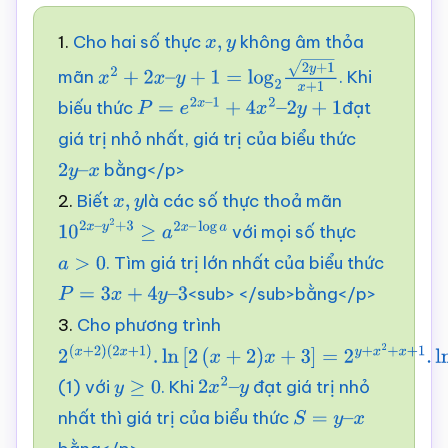
1.
Cho hai số thực
không âm thỏa
x
,
y
mãn
. Khi
x
2
+
2
x
–
y
+
1
=
log
2
2
y
+
1
x
+
1
biếu thức
đạt
P
=
e
2
x
–
1
+
4
x
2
–
2
y
+
1
giá trị nhỏ nhất, giá trị của biểu thức
bằng</p>
2
y
–
2.
Biết
là các số thực thoả mãn
x
x
,
y
với mọi số thực
10
2
x
–
y
2
+
3
≥
a
2
x
–
. Tìm giá trị lớn nhất của biểu thức
log
a
>
0
a
<sub> </sub>bằng</p>
P
=
3
x
+
4
y
–
3
3.
Cho phương trình
2
(
x
+
2
)
(1) với
. Khi
đạt giá trị nhỏ
(
2
x
+
1
)
.
y
ln
≥
[
0
2
(
x
+
2
)
x
2
+
x
3
2
]
–
=
2
y
+
x
2
+
x
+
1
.
ln
x
2
+
y
+
1
nhất thì giá trị của biểu thức
y
S
=
y
–
x