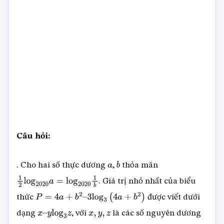
Câu hỏi:
. Cho hai số thực dương
,
thỏa mãn
a
b
. Giá trị nhỏ nhất của biểu
1
2
log
2020
a
=
log
2020
1
b
thức
được viết dưới
P
=
4
a
+
b
2
–
3
log
3
(
4
a
+
b
2
)
dạng
, với
là các số nguyên dương
x
–
y
log
3
z
x
,
y
,
z