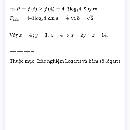
. Suy ra:
⇒
P
=
f
(
t
)
≥
f
(
4
)
=
4
–
3
log
3
4
khi
và
.
P
min
=
4
–
3
log
3
4
a
=
1
2
b
=
2
Vậy
.
x
=
4
;
y
=
3
;
z
=
4
⇒
x
+
2
y
+
z
=
14
=======
Thuộc mục: Trắc nghiệm Logarit và hàm số lôgarit