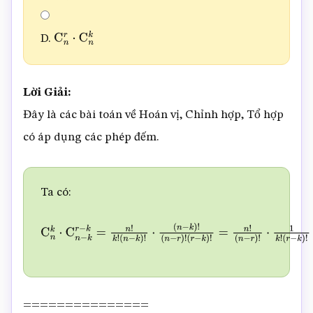
D.
C
n
r
⋅
C
n
k
Lời Giải:
Đây là các bài toán về Hoán vị, Chỉnh hợp, Tổ hợp
có áp dụng các phép đếm.
Ta có:
C
n
k
⋅
C
n
−
k
r
−
k
=
n
!
k
!
(
n
−
k
)
!
⋅
(
n
−
k
)
!
(
n
−
r
)
!
(
r
−
k
)
!
=
n
!
(
n
(
r
−
k
)
!
=
C
n
r
⋅
C
n
k
===============