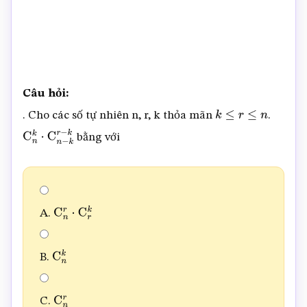
Câu hỏi:
. Cho các số tự nhiên n, r, k thỏa mãn
.
k
≤
r
≤
n
bằng với
C
n
k
⋅
C
n
−
k
r
−
k
A.
C
n
r
⋅
C
r
k
B.
C
n
k
C.
C
n
r