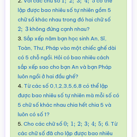
2.
Với các chữ số
có thể
1
;
2
;
3
;
4
;
5
lập được bao nhiêu số tự nhiên gồm 5
chữ số khác nhau trong đó hai chữ số
không đứng cạnh nhau?
2
;
3
3.
Sắp xếp năm bạn học sinh An, Sĩ,
Toàn, Thư, Pháp vào một chiếc ghế dài
có 5 chỗ ngồi. Hỏi có bao nhiêu cách
sắp xếp sao cho bạn An và bạn Pháp
luôn ngồi ở hai đầu ghế?
4.
Từ các số 0,1,2,3,5,6,8 có thể lập
được bao nhiêu số tự nhiên mà mỗi số có
5 chữ số khác nhau chia hết chia 5 và
luôn có số 1?
5.
Cho các chữ số
. Từ
0
;
1
;
2
;
3
;
4
;
5
;
6
các chữ số đã cho lập được bao nhiêu