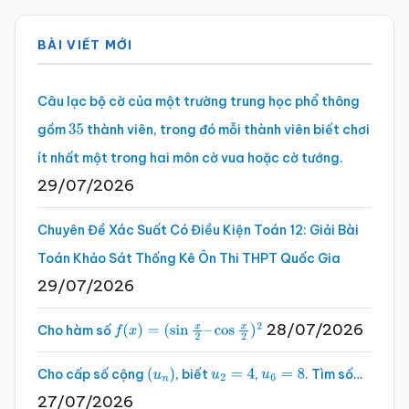
Sidebar
BÀI VIẾT MỚI
chính
Câu lạc bộ cờ của một trường trung học phổ thông
gồm
thành viên, trong đó mỗi thành viên biết chơi
35
ít nhất một trong hai môn cờ vua hoặc cờ tướng.
29/07/2026
Chuyên Đề Xác Suất Có Điều Kiện Toán 12: Giải Bài
Toán Khảo Sát Thống Kê Ôn Thi THPT Quốc Gia
29/07/2026
28/07/2026
Cho hàm số
f
(
x
)
=
(
sin
x
2
–
cos
x
2
)
2
Cho cấp số cộng
, biết
,
. Tìm số…
(
u
n
)
u
2
=
4
u
6
=
8
27/07/2026