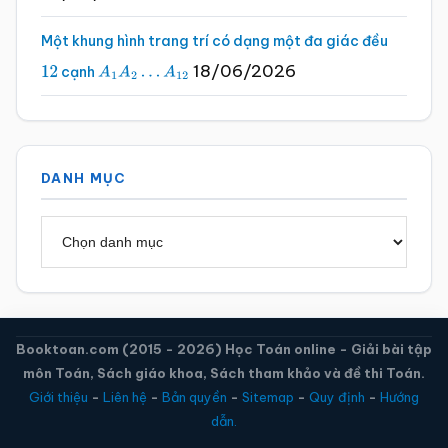
Một khung hình trang trí có dạng một đa giác đều
18/06/2026
cạnh
12
A
1
A
2
…
A
12
DANH MỤC
Danh
mục
Booktoan.com (2015 - 2026) Học Toán online - Giải bài tập
môn Toán, Sách giáo khoa, Sách tham khảo và đề thi Toán.
Giới thiệu
-
Liên hệ
-
Bản quyền
-
Sitemap
-
Quy định
-
Hướng
dẫn.