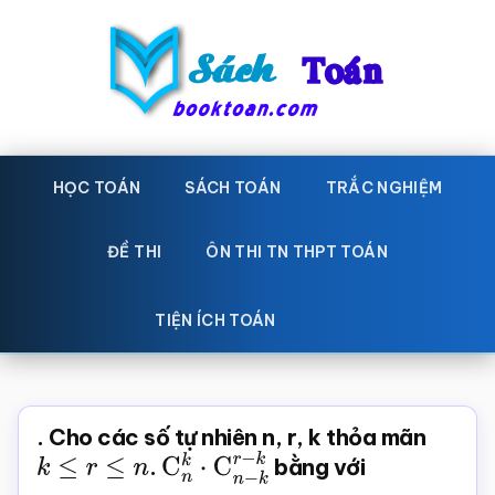
Skip
Bỏ
to
qua
main
primary
content
sidebar
Sách
Học
toán,
HỌC TOÁN
SÁCH TOÁN
TRẮC NGHIỆM
Toán
Đề
-
thi
ĐỀ THI
ÔN THI TN THPT TOÁN
toán,
Học
Sách
TIỆN ÍCH TOÁN
toán
giáo
khoa
Toán,
. Cho các số tự nhiên n, r, k thỏa mãn
trắc
k
≤
r
≤
n
.
C
n
k
⋅
C
n
−
k
r
bằng với
−
k
nghiệm