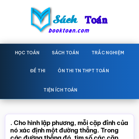
Skip
Bỏ
to
qua
main
primary
content
sidebar
Sách
Học
toán,
HỌC TOÁN
SÁCH TOÁN
TRẮC NGHIỆM
Toán
Đề
-
thi
ĐỀ THI
ÔN THI TN THPT TOÁN
toán,
Học
Sách
TIỆN ÍCH TOÁN
toán
giáo
khoa
Toán,
. Cho hình lập phương, mỗi cặp đỉnh của
trắc
nó xác định một đường thẳng. Trong
các đường thẳng đó, tìm số các cặp
nghiệm