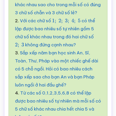
khác nhau sao cho trong mỗi số có đúng
3 chữ số chẵn và 3 chữ số lẻ?
2.
Với các chữ số
có thể
1
;
2
;
3
;
4
;
5
lập được bao nhiêu số tự nhiên gồm 5
chữ số khác nhau trong đó hai chữ số
không đứng cạnh nhau?
2
;
3
3.
Sắp xếp năm bạn học sinh An, Sĩ,
Toàn, Thư, Pháp vào một chiếc ghế dài
có 5 chỗ ngồi. Hỏi có bao nhiêu cách
sắp xếp sao cho bạn An và bạn Pháp
luôn ngồi ở hai đầu ghế?
4.
Từ các số 0,1,2,3,5,6,8 có thể lập
được bao nhiêu số tự nhiên mà mỗi số có
5 chữ số khác nhau chia hết chia 5 và