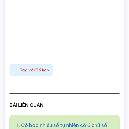
Tag với:
Tổ hợp
BÀI LIÊN QUAN:
1.
Có bao nhiêu số tự nhiên có 6 chữ số