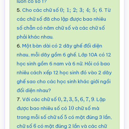
luôn có số 1?
5.
Cho các chữ số
. Từ
0
;
1
;
2
;
3
;
4
;
5
;
6
các chữ số đã cho lập được bao nhiêu
số chẵn có năm chữ số và các chữ số
phải khác nhau.
6.
Một bàn dài có 2 dãy ghế đối diện
nhau, mỗi dãy gồm 6 ghế. Lớp 10A có 12
học sinh gồm 6 nam và 6 nữ. Hỏi có bao
nhiêu cách xếp 12 học sinh đó vào 2 dãy
ghế sao cho các học sinh khác giới ngồi
đối diện nhau?
7.
Với các chữ số
. Lập
0
,
2
,
3
,
5
,
6
,
7
,
9
được bao nhiêu số có
chữ số mà
10
trong mỗi số chữ số
có mặt đúng 3 lần,
5
chữ số
có mặt đúng 2 lần và các chữ
6