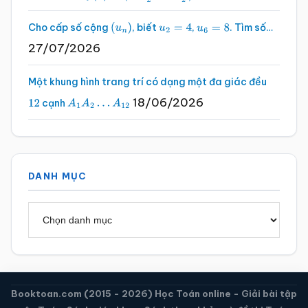
Cho cấp số cộng
, biết
,
. Tìm số…
(
u
n
)
u
2
=
4
u
6
=
8
27/07/2026
Một khung hình trang trí có dạng một đa giác đều
18/06/2026
cạnh
12
A
1
A
2
…
A
12
DANH MỤC
Danh
mục
Booktoan.com (2015 - 2026) Học Toán online - Giải bài tập