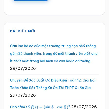
Sidebar
BÀI VIẾT MỚI
chính
Câu lạc bộ cờ của một trường trung học phổ thông
gồm
thành viên, trong đó mỗi thành viên biết chơi
35
ít nhất một trong hai môn cờ vua hoặc cờ tướng.
29/07/2026
Chuyên Đề Xác Suất Có Điều Kiện Toán 12: Giải Bài
Toán Khảo Sát Thống Kê Ôn Thi THPT Quốc Gia
29/07/2026
28/07/2026
Cho hàm số
f
(
x
)
=
(
sin
x
2
–
cos
x
2
)
2