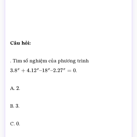
Câu hỏi:
. Tìm số nghiệm của phương trình
.
3.8
x
+
4.12
x
–
18
x
–
2.27
x
=
0
A.
.
2
B.
.
3
C.
.
0