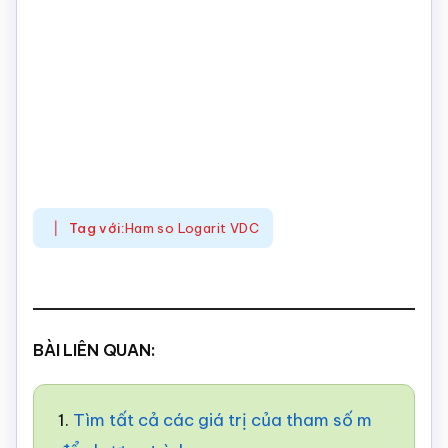
Tag với:
Ham so Logarit VDC
BÀI LIÊN QUAN:
1.
Tìm tất cả các giá trị của tham số m