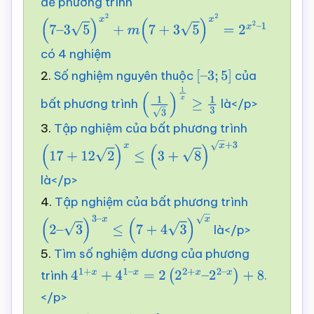
để phương trình
(
7
–
3
5
)
x
2
+
m
(
7
+
3
5
)
x
2
=
2
x
2
–
1
có 4 nghiệm
2.
Số nghiệm nguyên thuộc
của
[
–
3
;
5
]
bất phương trình
là</p>
(
1
3
)
1
x
≥
1
3
3.
Tập nghiệm của bất phương trình
(
17
+
12
2
)
x
≤
(
3
+
8
)
x
+
3
là</p>
4.
Tập nghiệm của bất phương trình
là</p>
(
2
–
3
)
3
–
x
≤
(
7
+
4
3
)
x
5.
Tìm số nghiệm dương của phương
trình
.
4
1
+
x
+
4
1
–
x
=
2
(
2
2
+
x
–
2
2
–
x
)
+
8
</p>