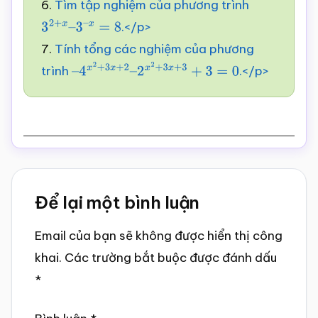
6.
Tìm tập nghiệm của phương trình
.</p>
3
2
+
x
–
3
–
x
=
8
7.
Tính tổng các nghiệm của phương
trình
.</p>
–
4
x
2
+
3
x
+
2
–
2
x
2
+
3
x
+
3
+
3
=
0
Reader
Để lại một bình luận
Interactions
Email của bạn sẽ không được hiển thị công
khai.
Các trường bắt buộc được đánh dấu
*