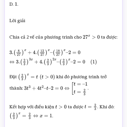
D.
.
1
Lời giải
Chia cả 2 vế của phương trình cho
ta được:
27
x
>
0
3.
(
8
27
)
x
+
4.
(
12
27
)
x
–
(
18
27
)
x
–
2
=
0
⇔
3.
(
2
3
)
3
x
+
4.
(
2
3
)
2
x
–
(
2
3
)
x
–
2
=
0
(
1
)
Đặt
khi đó phương trình trở
(
2
3
)
x
=
t
(
t
>
0
)
thành:
.
3
t
3
+
4
t
2
–
t
–
2
=
0
⇔
[
t
=
–
1
t
=
2
3
Kết hợp với điều kiện
ta được
. Khi đó:
t
>
0
t
=
2
3
.
(
2
3
)
x
=
2
3
⇔
x
=
1