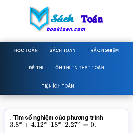
Skip
Bỏ
to
qua
main
primary
content
sidebar
Sách
Học
toán,
HỌC TOÁN
SÁCH TOÁN
TRẮC NGHIỆM
Toán
Đề
-
thi
ĐỀ THI
ÔN THI TN THPT TOÁN
toán,
Học
Sách
TIỆN ÍCH TOÁN
toán
giáo
khoa
Toán,
. Tìm số nghiệm của phương trình
trắc
3.8
x
+
4.12
x
–
18
x
–
2.27
x
=
0
.
nghiệm