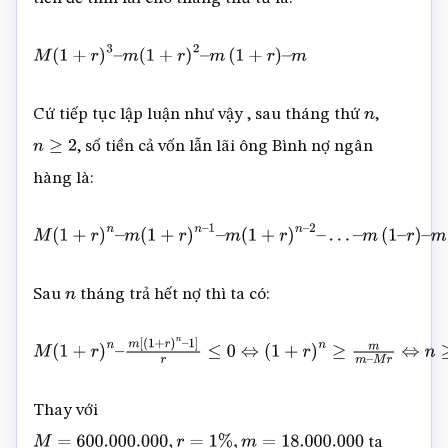
M
(
1
+
r
)
3
–
m
(
1
+
r
)
2
–
m
(
1
+
r
)
–
m
Cứ tiếp tục lập luận như vậy , sau tháng thứ
,
n
, số tiền cả vốn lẫn lãi ông Bình nợ ngân
n
≥
2
hàng là:
M
(
1
+
r
)
n
–
m
(
1
+
r
)
n
–
1
–
m
(
1
+
r
)
n
–
2
–
…
–
m
(
1
–
r
)
–
m
=
M
(
1
+
r
Sau
tháng trả hết nợ thì ta có:
n
M
(
1
+
r
)
n
–
m
[
(
1
+
r
)
n
–
1
]
r
≤
0
⇔
(
1
+
r
)
n
≥
m
m
–
M
r
⇔
n
≥
log
1
+
r
Thay với
ta