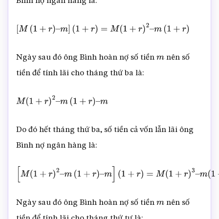
Bình nợ ngân hàng là:
[
M
(
1
+
r
)
–
m
]
(
1
+
r
)
=
M
(
1
+
r
)
2
–
m
(
1
+
r
)
Ngày sau đó ông Bình hoàn nợ số tiền
nên số
m
tiền để tính lãi cho tháng thứ ba là:
M
(
1
+
r
)
2
–
m
(
1
+
r
)
–
m
Do đó hết tháng thứ ba, số tiền cả vốn lẫn lãi ông
Bình nợ ngân hàng là:
[
M
(
1
+
r
)
2
–
m
(
1
+
r
)
–
m
]
(
1
+
r
)
=
M
(
1
+
r
)
3
–
m
(
1
+
r
)
2
–
m
(
1
+
r
)
Ngày sau đó ông Bình hoàn nợ số tiền
nên số
m
tiền để tính lãi cho tháng thứ tư là: