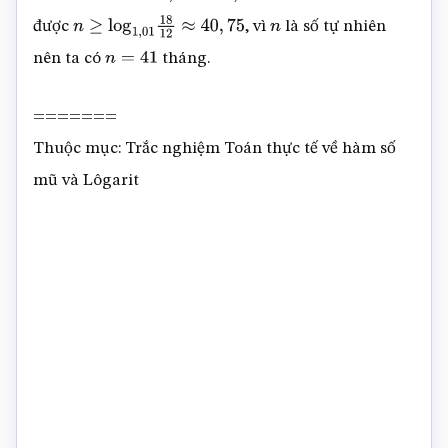
M
=
600.000
.000
,
r
=
1
%
,
m
=
18.000
.000
được
, vì
là số tự nhiên
n
≥
log
1
,
01
18
12
≈
40
,
75
n
nên ta có
tháng.
n
=
41
=======
Thuộc mục: Trắc nghiệm Toán thực tế về hàm số
mũ và Lôgarit