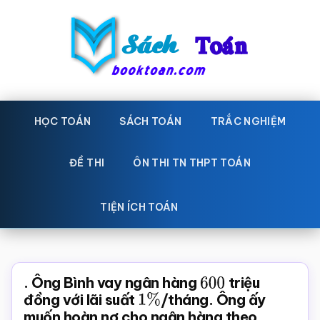
Skip
Bỏ
to
qua
main
primary
content
sidebar
Sách
Học
toán,
HỌC TOÁN
SÁCH TOÁN
TRẮC NGHIỆM
Toán
Đề
-
thi
ĐỀ THI
ÔN THI TN THPT TOÁN
toán,
Học
Sách
TIỆN ÍCH TOÁN
toán
giáo
khoa
Toán,
. Ông Bình vay ngân hàng
600
triệu
trắc
đồng với lãi suất
1
%
/tháng. Ông ấy
muốn hoàn nợ cho ngân hàng theo
nghiệm