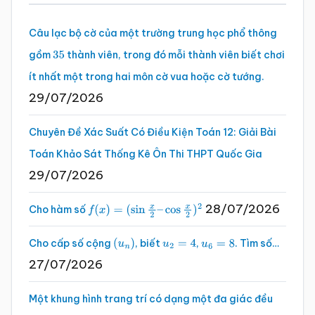
chính
Câu lạc bộ cờ của một trường trung học phổ thông
gồm
thành viên, trong đó mỗi thành viên biết chơi
35
ít nhất một trong hai môn cờ vua hoặc cờ tướng.
29/07/2026
Chuyên Đề Xác Suất Có Điều Kiện Toán 12: Giải Bài
Toán Khảo Sát Thống Kê Ôn Thi THPT Quốc Gia
29/07/2026
28/07/2026
Cho hàm số
f
(
x
)
=
(
sin
x
2
–
cos
x
2
)
2
Cho cấp số cộng
, biết
,
. Tìm số…
(
u
n
)
u
2
=
4
u
6
=
8
27/07/2026
Một khung hình trang trí có dạng một đa giác đều