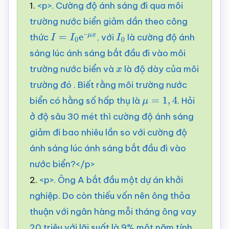
1.
<p>. Cường độ ánh sáng đi qua môi
trường nước biển giảm dần theo công
thức
, với
là cường độ ánh
I
=
I
0
e
–
μ
x
I
0
sáng lúc ánh sáng bắt đầu đi vào môi
trường nước biển và
là độ dày của môi
x
trường đó . Biết rằng môi trường nước
biển có hằng số hấp thụ là
. Hỏi
μ
=
1
,
4
ở độ sâu 30 mét thì cường độ ánh sáng
giảm đi bao nhiêu lần so với cường độ
ánh sáng lúc ánh sáng bắt đầu đi vào
nước biển?</p>
2.
<p>. Ông A bắt đầu một dự án khởi
nghiệp. Do còn thiếu vốn nên ông thỏa
thuận với ngân hàng mỗi tháng ông vay
20 triệu với lãi suất là 9% một năm tính