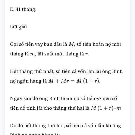
D. 41 tháng.
Lời giải
Gọi số tiền vay ban đầu là
, số tiền hoàn nợ mỗi
M
tháng là
, lãi suất một tháng là
.
m
r
Hết tháng thứ nhất, số tiền cả vốn lẫn lãi ông Bình
nợ ngân hàng là
.
M
+
M
r
=
M
(
1
+
r
)
Ngày sau đó ông Bình hoàn nợ số tiền
nên số
m
tiền để tính lãi cho tháng thứ hai là
M
(
1
+
r
)
–
m
Do đó hết tháng thứ hai, số tiền cả vốn lẫn lãi ông