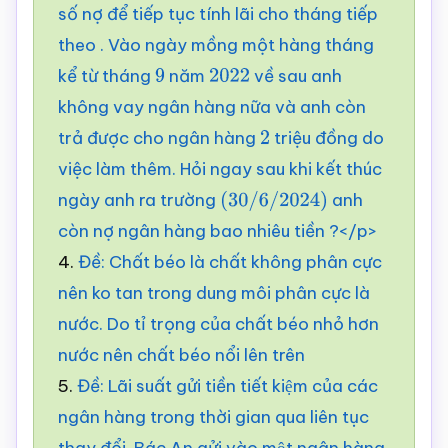
số nợ để tiếp tục tính lãi cho tháng tiếp
theo . Vào ngày mồng một hàng tháng
kể từ tháng
năm
về sau anh
9
2022
không vay ngân hàng nữa và anh còn
trả được cho ngân hàng
triệu đồng do
2
việc làm thêm. Hỏi ngay sau khi kết thúc
ngày anh ra trường
anh
(
30
/
6
/
2024
)
còn nợ ngân hàng bao nhiêu tiền ?</p>
4.
Đề: Chất béo là chất không phân cực
nên ko tan trong dung môi phân cực là
nước. Do tỉ trọng của chất béo nhỏ hơn
nước nên chất béo nổi lên trên
5.
Đề: Lãi suất gửi tiền tiết kiệm của các
ngân hàng trong thời gian qua liên tục
thay đổi. Bác An gửi vào một ngân hàng