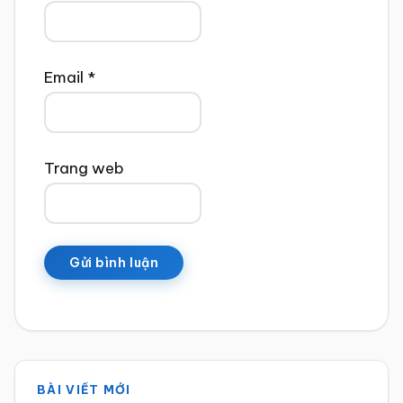
Email
*
Trang web
Sidebar
BÀI VIẾT MỚI