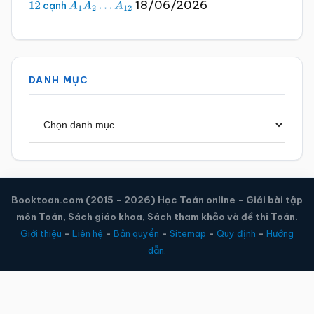
18/06/2026
cạnh
12
A
1
A
2
…
A
12
DANH MỤC
Danh
mục
Booktoan.com (2015 - 2026) Học Toán online - Giải bài tập
môn Toán, Sách giáo khoa, Sách tham khảo và đề thi Toán.
Giới thiệu
-
Liên hệ
-
Bản quyền
-
Sitemap
-
Quy định
-
Hướng
dẫn.