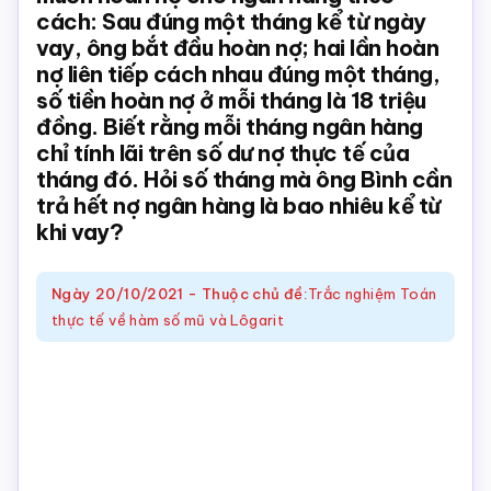
cách: Sau đúng một tháng kể từ ngày
Toán
vay, ông bắt đầu hoàn nợ; hai lần hoàn
online
nợ liên tiếp cách nhau đúng một tháng,
số tiền hoàn nợ ở mỗi tháng là 18 triệu
đồng. Biết rằng mỗi tháng ngân hàng
chỉ tính lãi trên số dư nợ thực tế của
tháng đó. Hỏi số tháng mà ông Bình cần
trả hết nợ ngân hàng là bao nhiêu kể từ
khi vay?
Ngày
20/10/2021
-
Thuộc chủ đề:
Trắc nghiệm Toán
thực tế về hàm số mũ và Lôgarit