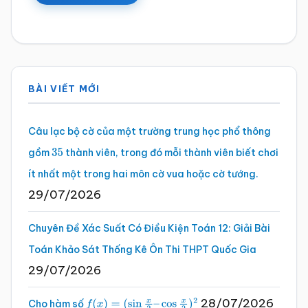
Sidebar
BÀI VIẾT MỚI
chính
Câu lạc bộ cờ của một trường trung học phổ thông
gồm
thành viên, trong đó mỗi thành viên biết chơi
35
ít nhất một trong hai môn cờ vua hoặc cờ tướng.
29/07/2026
Chuyên Đề Xác Suất Có Điều Kiện Toán 12: Giải Bài
Toán Khảo Sát Thống Kê Ôn Thi THPT Quốc Gia
29/07/2026
28/07/2026
Cho hàm số
f
(
x
)
=
(
sin
x
2
–
cos
x
2
)
2