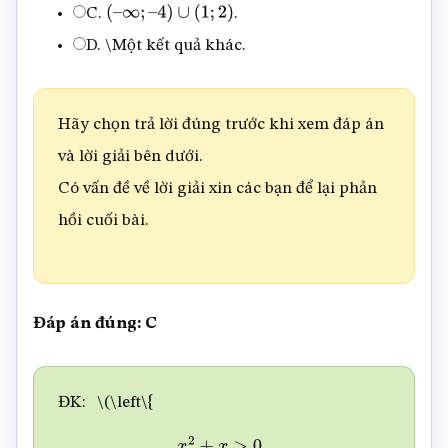
C.
.
(
–
∞
;
–
4
)
∪
(
1
;
2
)
D. \Một kết quả khác.
Hãy chọn trả lời đúng trước khi xem đáp án
và lời giải bên dưới.
Có vấn đề về lời giải xin các bạn để lại phản
hồi cuối bài.
Đáp án đúng: C
ĐK:
\(\left\{