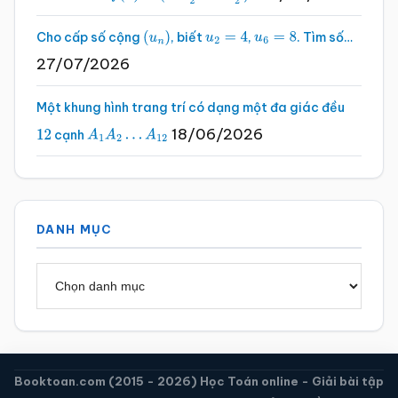
Cho cấp số cộng
, biết
,
. Tìm số…
(
u
n
)
u
2
=
4
u
6
=
8
27/07/2026
Một khung hình trang trí có dạng một đa giác đều
18/06/2026
cạnh
12
A
1
A
2
…
A
12
DANH MỤC
Danh
mục
Booktoan.com (2015 - 2026) Học Toán online - Giải bài tập