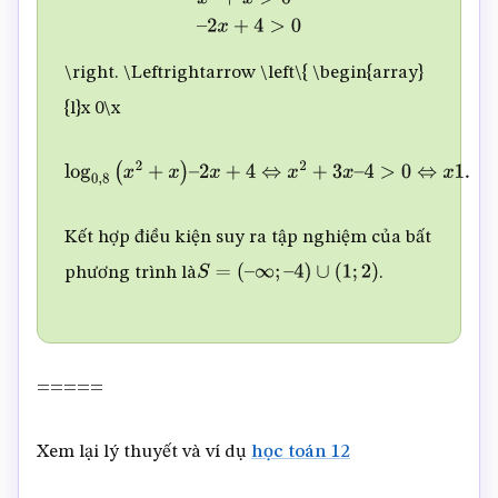
x
2
+
x
>
0
–
2
x
+
4
>
0
\right. \Leftrightarrow \left\{ \begin{array}
{l}x 0
\
x
log
0
,
8
(
x
2
+
x
)
–
2
x
+
4
⇔
x
2
+
3
x
–
4
>
0
⇔
x
1.
Kết hợp điều kiện suy ra tập nghiệm của bất
phương trình là
.
S
=
(
–
∞
;
–
4
)
∪
(
1
;
2
)
=====
Xem lại lý thuyết và ví dụ
học toán 12