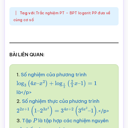
Tag với:
Trắc nghiệm PT – BPT logarit PP đưa về
cùng cơ số
BÀI LIÊN QUAN:
1.
Số nghiệm của phương trình
log
3
(
4
x
–
x
2
)
+
log
1
3
(
2
3
x
–
1
)
=
1
là</p>
2.
Số nghiệm thực của phương trình
.</p>
2
2
x
+
1
(
1
–
2
3
x
2
)
=
3
4
x
+
2
(
3
6
x
2
–
1
)
3.
Tập
là tập hợp các nghiệm nguyên
P