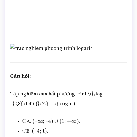
Câu hỏi:
Tập nghiệm của bất phương trình\({\log
_{0,8}}\left( {{x^2} + x} \right)
A.
.
(
–
∞
;
–
4
)
∪
(
1
;
+
∞
)
B.
.
(
–
4
;
1
)