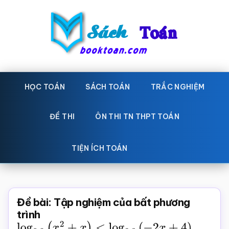
Skip
Bỏ
to
qua
main
primary
content
sidebar
Sách
Học
toán,
HỌC TOÁN
SÁCH TOÁN
TRẮC NGHIỆM
Toán
Đề
-
thi
ĐỀ THI
ÔN THI TN THPT TOÁN
toán,
Học
Sách
TIỆN ÍCH TOÁN
toán
giáo
khoa
Toán,
Đề bài: Tập nghiệm của bất phương
trắc
trình
log
0
,
8
(
x
2
+
x
)
<
log
0
,
8
(
−
2
x
+
4
)
.
nghiệm