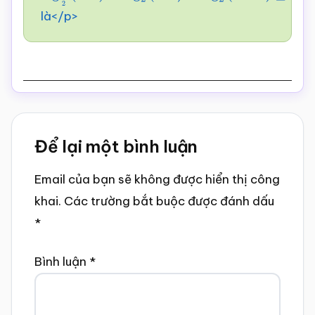
là</p>
1
)
+
log
2
(
x
–
1
)
+
log
2
(
x
+
3
)
≥
1
Reader
Để lại một bình luận
Interactions
Email của bạn sẽ không được hiển thị công
khai.
Các trường bắt buộc được đánh dấu
*
Bình luận
*