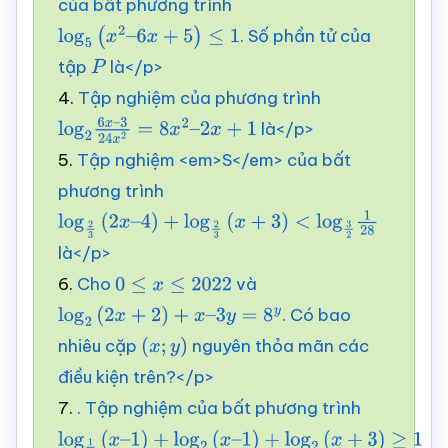
của bất phương trình
. Số phần tử của
log
5
(
x
2
–
6
x
+
5
)
≤
1
tập
là</p>
P
4.
Tập nghiệm của phương trình
là</p>
log
2
6
x
–
3
24
x
2
=
8
x
2
–
5.
Tập nghiệm <em>S</em> của bất
2
x
+
1
phương trình
log
2
3
(
2
x
–
4
)
+
log
2
3
(
x
+
3
)
<
log
3
2
1
28
là</p>
6.
Cho
và
0
≤
x
≤
2022
. Có bao
log
2
(
2
x
+
2
)
+
x
–
3
y
=
8
y
nhiêu cặp
nguyên thỏa mãn các
(
x
;
y
)
điều kiện trên?</p>
7.
. Tập nghiệm của bất phương trình
log
1
2
(
x
–