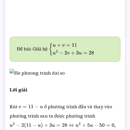
Đề bài: Giải hệ
{
u
+
v
=
11
u
2
−
2
v
+
3
u
=
28
Lời giải
Rút
ở phương trình đầu và thay vào
v
=
11
−
u
phương trình sau ta được phương trình
,
u
2
−
2
(
11
−
u
)
+
3
u
=
28
⇔
u
2
+
5
u
−
50
=
0