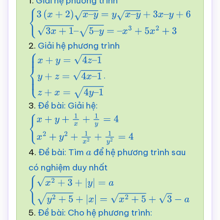
1.
Giải hệ phương trình
{
3
(
x
+
2
)
x
–
y
=
y
x
–
y
+
3
x
–
y
+
6
(
1
)
3
x
+
1
–
5
–
y
=
–
x
3
+
5
x
2
+
3
(
2
)
2.
Giải hệ phương trình
.
{
x
+
y
=
4
z
–
1
y
+
z
=
4
x
–
3.
Đề bài: Giải hệ:
1
z
+
x
=
4
y
–
1
{
x
+
y
+
1
x
+
1
y
=
4
x
2
+
y
2
+
1
x
2
+
1
y
2
=
4
4.
Đề bài: Tìm
để hệ phương trình sau
a
có nghiệm duy nhất
{
x
2
+
3
+
|
y
|
=
a
y
2
+
5
+
|
x
|
=
x
2
+
5
+
3
−
a
5.
Đề bài: Cho hệ phương trình: