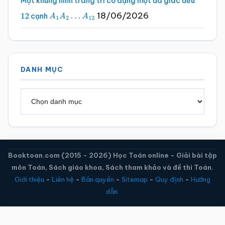
Một khung hình trang trí có dạng một đa giác đều
18/06/2026
cạnh
12
A
1
A
2
…
A
12
DANH MỤC
Danh
mục
Booktoan.com (2015 - 2026) Học Toán online - Giải bài tập
môn Toán, Sách giáo khoa, Sách tham khảo và đề thi Toán.
Giới thiệu
-
Liên hệ
-
Bản quyền
-
Sitemap
-
Quy định
-
Hướng
dẫn.