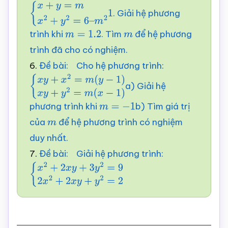
. Giải hệ phương
{
x
+
y
=
m
x
2
+
y
2
=
6
–
1
m
2
trình khi
. Tìm
để hệ phương
m
=
1.
2
m
trình đã cho có nghiệm.
6.
Đề bài: Cho hệ phương trình:
a) Giải hệ
{
x
y
+
x
2
=
m
(
y
−
1
)
x
y
+
y
2
=
m
(
x
−
1
)
phương trình khi
b) Tìm giá trị
m
=
−
1
của
để hệ phương trình có nghiệm
m
duy nhất.
7.
Đề bài: Giải hệ phương trình:
{
x
2
+
2
x
y
+
3
y
2
=
9
2
x
2
+
2
x
y
+
y
2
=
2