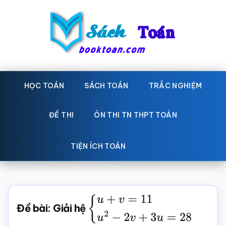
Skip
Bỏ
to
qua
main
primary
content
sidebar
Sách
Học
toán,
HỌC TOÁN
SÁCH TOÁN
TRẮC NGHIỆM
Toán
Đề
-
thi
ĐỀ THI
ÔN THI TN THPT TOÁN
toán,
Học
Sách
TIỆN ÍCH TOÁN
toán
giáo
khoa
Toán,
Đề bài: Giải hệ
{
u
+
v
=
11
u
2
−
2
v
+
3
u
=
28
trắc
nghiệm