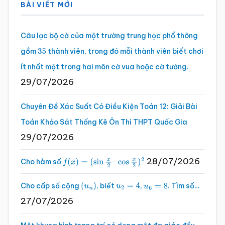
BÀI VIẾT MỚI
chính
Câu lạc bộ cờ của một trường trung học phổ thông
gồm
thành viên, trong đó mỗi thành viên biết chơi
35
ít nhất một trong hai môn cờ vua hoặc cờ tướng.
29/07/2026
Chuyên Đề Xác Suất Có Điều Kiện Toán 12: Giải Bài
Toán Khảo Sát Thống Kê Ôn Thi THPT Quốc Gia
29/07/2026
28/07/2026
Cho hàm số
f
(
x
)
=
(
sin
x
2
–
cos
x
2
)
2
Cho cấp số cộng
, biết
,
. Tìm số…
(
u
n
)
u
2
=
4
u
6
=
8
27/07/2026