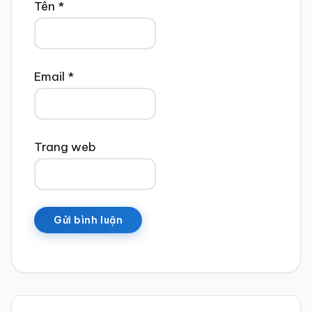
Tên
*
Email
*
Trang web
Sidebar