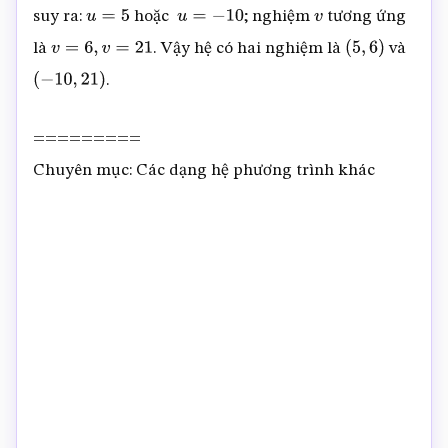
suy ra:
hoặc
; nghiệm
tương ứng
u
=
5
u
=
−
10
v
là
. Vậy hệ có hai nghiệm là
và
v
=
6
,
v
=
21
(
5
,
6
)
.
(
−
10
,
21
)
=========
Chuyên mục: Các dạng hệ phương trình khác