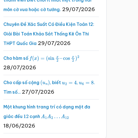
thành viên biết chơi ít nhất một trong hai
29/07/2026
môn cờ vua hoặc cờ tướng.
Chuyên Đề Xác Suất Có Điều Kiện Toán 12:
Giải Bài Toán Khảo Sát Thống Kê Ôn Thi
29/07/2026
THPT Quốc Gia
Cho hàm số
f
(
x
)
=
(
sin
x
2
–
cos
x
2
)
2
28/07/2026
Cho cấp số cộng
, biết
,
.
(
u
n
)
u
2
=
4
u
6
=
8
27/07/2026
Tìm số…
Một khung hình trang trí có dạng một đa
giác đều
cạnh
12
A
1
A
2
…
A
12
18/06/2026