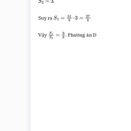
.
S
2
=
3
Suy ra
S
1
=
51
8
–
3
=
27
8
Vậy
. Phương án D
S
1
S
2
=
9
8