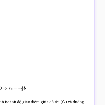
3
b
nh hoành độ giao điểm giữa đồ thị
và đường
(
C
)