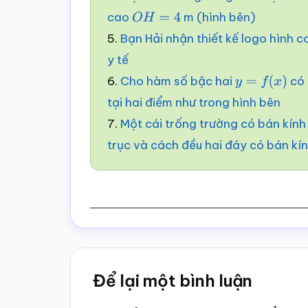
cao
m (hình bên)
O
H
=
4
5.
Bạn Hải nhận thiết kế logo hình
y tế
6.
Cho hàm số bậc hai
có 
y
=
f
(
x
)
tại hai điểm như trong hình bên
7.
Một cái trống trường có bán kính
trục và cách đều hai đáy có bán kí
Reader
Để lại một bình luận
Interactions