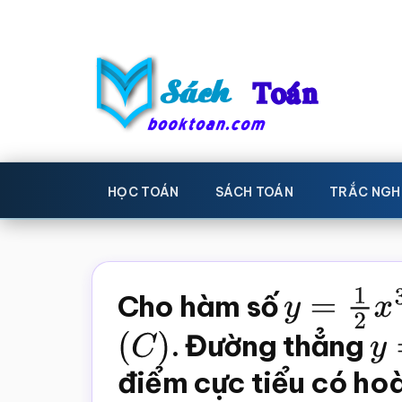
Skip
Bỏ
to
qua
main
primary
content
sidebar
Sách
Học
toán,
Toán
HỌC TOÁN
SÁCH TOÁN
TRẮC NGH
Đề
-
thi
toán,
Học
Sách
Cho hàm số
y
=
1
2
x
3
toán
giáo
(
C
)
. Đường thẳng
y
khoa
điểm cực tiểu có ho
Toán,