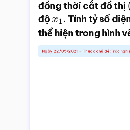
trắc
đồng thời cắt đồ thị
nghiệm
độ
x
1
. Tính tỷ số diệ
Toán
online
thể hiện trong hình v
Ngày
22/05/2021
-
Thuộc chủ đề:
Trắc nghi