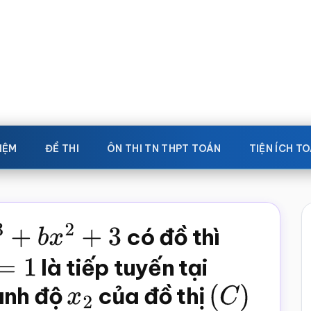
IỆM
ĐỀ THI
ÔN THI TN THPT TOÁN
TIỆN ÍCH T
+
b
x
2
+
3
có đồ thì
=
1
là tiếp tuyến tại
ành độ
x
2
của đồ thị
(
C
)