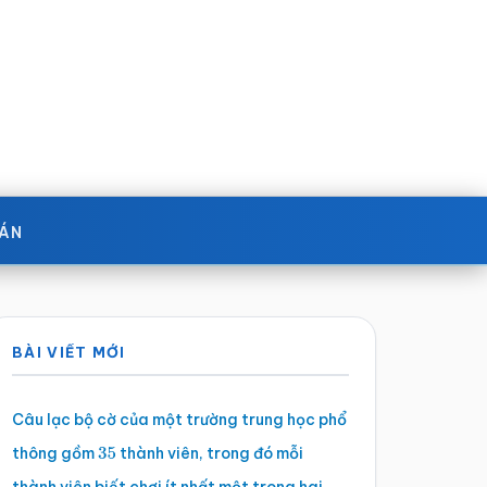
OÁN
Sidebar
BÀI VIẾT MỚI
chính
Câu lạc bộ cờ của một trường trung học phổ
thông gồm
thành viên, trong đó mỗi
35