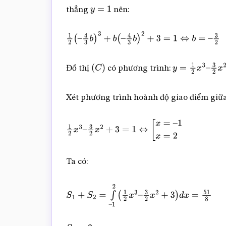
thẳng
nên:
y
=
1
1
2
(
–
4
3
b
)
3
+
b
(
–
4
3
b
)
2
+
3
=
1
⇔
b
=
–
3
2
Đồ thị
có phương trình:
(
C
)
y
=
1
2
x
3
–
3
2
x
2
+
Xét phương trình hoành độ giao điểm giữa
1
2
x
3
–
3
2
x
2
+
3
=
1
⇔
[
x
=
–
1
x
=
2
Ta có:
S
1
+
S
2
=
∫
–
1
2
(
1
2
x
3
–
3
2
x
2
+
3
)
d
x
=
51
8