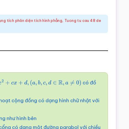
ng tích phân diện tích hình phẳng
,
Tuong tu cau 48 de
có đồ
+
d
,
(
a
,
b
,
c
,
d
∈
R
,
a
≠
0
)
h hoạt cộng đồng có dạng hình chữ nhật với
ng như hình bên
cổng có dạng một đường parabol với chiều