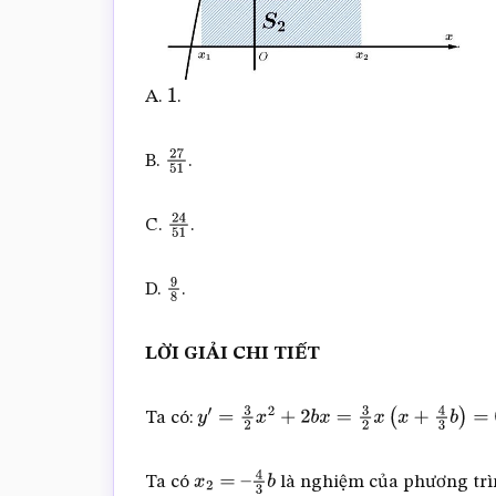
A.
.
1
B.
.
27
51
C.
.
24
51
D.
.
9
8
LỜI GIẢI CHI TIẾT
Ta có:
y
′
=
3
2
x
2
+
2
b
x
=
3
2
x
(
x
+
4
3
b
)
=
0
⇒
x
2
=
–
4
Ta có
là nghiệm của phương trì
x
2
=
–
4
3
b