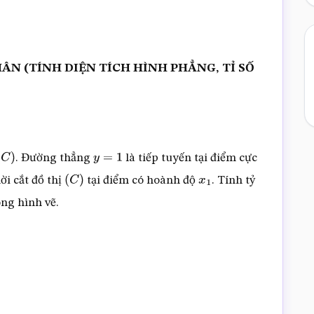
ÂN (TÍNH DIỆN TÍCH HÌNH PHẲNG, TỈ SỐ
. Đường thẳng
là tiếp tuyến tại điểm cực
C
)
y
=
1
ời cắt đồ thị
tại điểm có hoành độ
. Tính tỷ
(
C
)
x
1
ng hình vẽ.