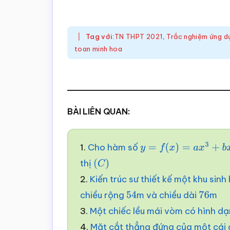
Tag với:
TN THPT 2021
,
Trắc nghiệm ứng dụ
toan minh hoa
BÀI LIÊN QUAN:
1.
Cho hàm số
y
=
f
(
x
)
=
a
x
3
+
b
x
2
+
c
x
thị
(
C
)
2.
Kiến trúc sư thiết kế một khu sin
chiều rộng
m và chiều dài
m
54
76
3.
Một chiếc lều mái vòm có hình dạ
4.
Mặt cắt thẳng đứng của một cái 