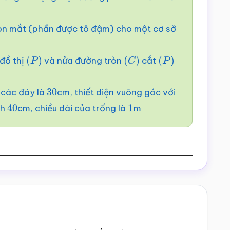
 con mắt (phần được tô đậm) cho một cơ sở
đồ thị
và nửa đường tròn
cắt
(
P
)
(
C
)
(
P
)
 các đáy là
cm, thiết diện vuông góc với
30
nh
cm, chiều dài của trống là
m
40
1