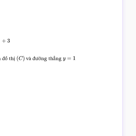
3
 đồ thị
và đường thẳng
(
C
)
y
=
1