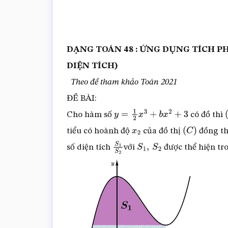
DẠNG TOÁN
48
:
ỨNG DỤNG TÍCH PH
DIỆN TÍCH)
Theo đề tham khảo Toán 2021
ĐỀ BÀI:
Cho hàm số
có đồ thì
y
=
1
2
x
3
+
b
x
2
+
3
(
tiểu có hoành độ
của đồ thị
đồng th
x
2
(
C
)
số diện tích
với
được thể hiện tro
S
1
S
2
S
1
,
S
2