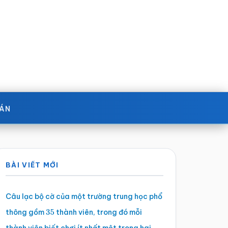
OÁN
Sidebar
BÀI VIẾT MỚI
chính
Câu lạc bộ cờ của một trường trung học phổ
thông gồm
thành viên, trong đó mỗi
35