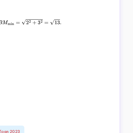
B
M
min
=
2
2
+
3
2
=
13
.
Toan 2023