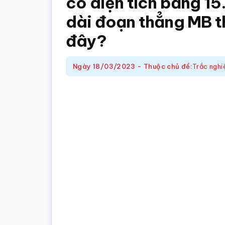
có diện tích bằng 15.
trắc
dài đoạn thẳng MB 
nghiệm
Toán
đây?
online
Ngày
18/03/2023
-
Thuộc chủ đề:
Trắc nghi