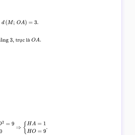
O
A
)
=
3.
 bằng
trục là
3
,
O
A
.
9
H
A
+
H
O
=
10
⇒
{
H
A
=
1
H
O
=
9
.