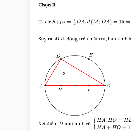
Chọn B
Ta có:
S
O
A
M
=
1
2
O
A
.
d
(
M
;
O
A
)
=
15
⇒
d
(
M
;
Suy ra:
di động trên mặt trụ, bán kính
M
Xét điểm
như hình vẽ,
D
{
H
A
.
H
O
=
H
D
2
=