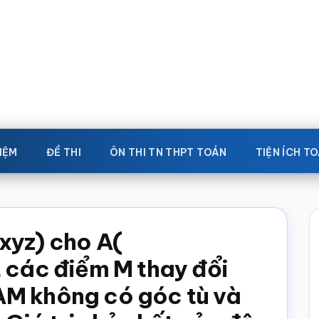
IỆM
ĐỀ THI
ÔN THI TN THPT TOÁN
TIỆN ÍCH T
xyz) cho A(
t các điểm M thay đổi
AM không có góc tù và