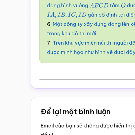
dạng hình vuông
tâm
đượ
A
B
C
D
O
gắn cố định tại đi
I
A
,
I
B
,
I
C
,
I
D
6.
Một công ty xây dựng đang lên kế
trong khu đô thị mới
7.
Trên khu vực miền núi thì người 
được minh họa như hình vẽ dưới đâ
Reader
Để lại một bình luận
Interactions
Email của bạn sẽ không được hiển thị 