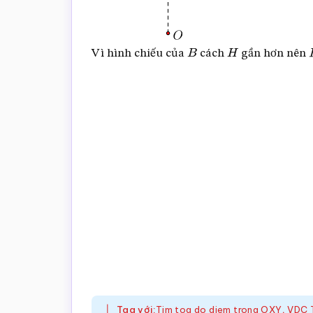
Vì hình chiếu của
cách
gần hơn nên
B
H
Tag với:
Tim toa do diem trong OXY
,
VDC 