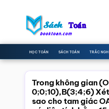
Skip
Bỏ
to
qua
main
primary
content
sidebar
Sách
Học
toán,
Toán
HỌC TOÁN
SÁCH TOÁN
TRẮC NGH
Đề
-
thi
toán,
Học
Sách
Trong không gian (O
toán
giáo
0;0;10),B(3;4;6) Xé
khoa
sao cho tam giác O
Toán,