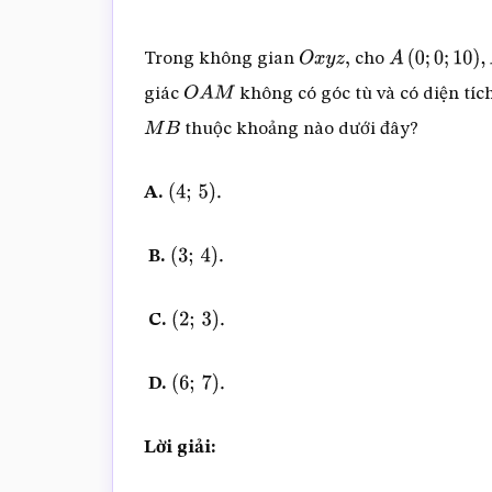
Trong không gian
cho
O
x
y
z
,
A
(
0
;
0
;
10
)
,
B
(
giác
không có góc tù và có diện tí
O
A
M
thuộc khoảng nào dưới đây?
M
B
A.
(
4
;
5
)
.
B.
(
3
;
4
)
.
C.
(
2
;
3
)
.
D.
(
6
;
7
)
.
Lời giải: