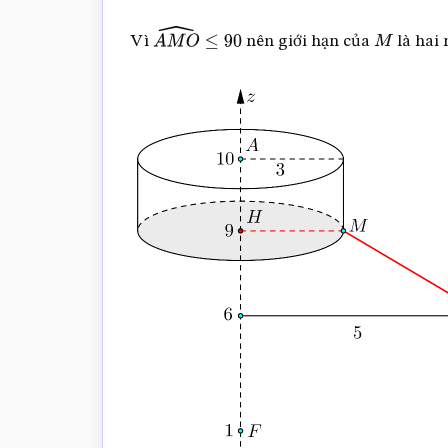
Vì
nên giới hạn của
là hai 
A
M
O
^
≤
90
M