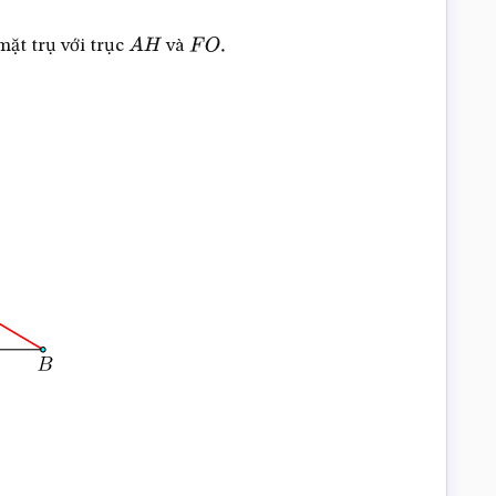
mặt trụ với trục
và
A
H
F
O
.