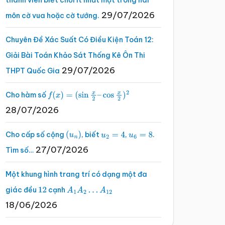
thành viên biết chơi ít nhất một trong hai
29/07/2026
môn cờ vua hoặc cờ tướng.
Chuyên Đề Xác Suất Có Điều Kiện Toán 12:
Giải Bài Toán Khảo Sát Thống Kê Ôn Thi
29/07/2026
THPT Quốc Gia
Cho hàm số
f
(
x
)
=
(
sin
x
2
–
cos
x
2
)
2
28/07/2026
Cho cấp số cộng
, biết
,
.
(
u
n
)
u
2
=
4
u
6
=
8
27/07/2026
Tìm số…
Một khung hình trang trí có dạng một đa
giác đều
cạnh
12
A
1
A
2
…
A
12
18/06/2026