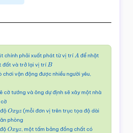
 chính phải xuất phát từ vị trí
để nhặt
A
ất và trở lại vị trí
B
ò chơi vận động được nhiều người yêu,
 cờ tướng và ông dự định sẽ xây một nhà
 cờ
a độ
(mỗi đơn vị trên trục tọa độ dài
O
x
y
z
căn phòng
 độ
, một tấm bảng đồng chất có
O
x
y
z