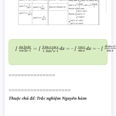
∫
sin
2
x
d
x
cos
2
x
–
1
=
∫
2
sin
x
cos
x
1
–
2
sin
2
x
–
1
d
x
=
–
∫
cos
x
sin
∫
d
(
sin
x
)
sin
x
=
–
ln
|
sin
x
|
+
C
===============
====================
Thuộc chủ đề: Trắc nghiệm Nguyên hàm