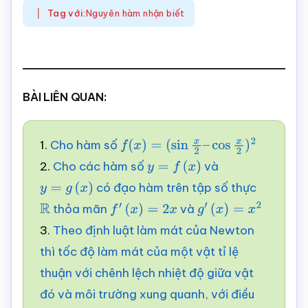
Tag với:
Nguyên hàm nhận biết
BÀI LIÊN QUAN:
1.
Cho hàm số
f
(
x
)
=
(
sin
x
2
–
cos
x
2
)
2
2.
Cho các hàm số
và
y
=
f
(
x
)
có đạo hàm trên tập số thực
y
=
g
(
x
)
thỏa mãn
và
R
f
′
(
x
)
=
2
x
g
′
(
x
)
=
x
2
3.
Theo định luật làm mát của Newton
thì tốc độ làm mát của một vật tỉ lệ
thuận với chênh lệch nhiệt độ giữa vật
đó và môi trường xung quanh, với điều