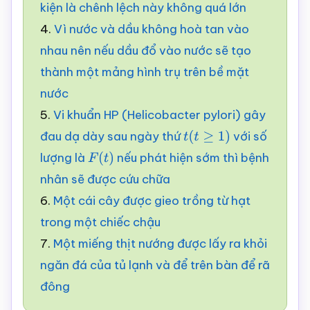
kiện là chênh lệch này không quá lớn
4.
Vì nước và dầu không hoà tan vào
nhau nên nếu dầu đổ vào nước sẽ tạo
thành một mảng hình trụ trên bề mặt
nước
5.
Vi khuẩn HP (Helicobacter pylori) gây
đau dạ dày sau ngày thứ
với số
t
(
t
≥
1
)
lượng là
nếu phát hiện sớm thì bệnh
F
(
t
)
nhân sẽ được cứu chữa
6.
Một cái cây được gieo trồng từ hạt
trong một chiếc chậu
7.
Một miếng thịt nướng được lấy ra khỏi
ngăn đá của tủ lạnh và để trên bàn để rã
đông