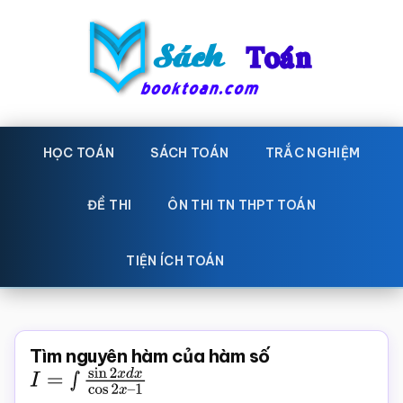
Skip
Bỏ
to
qua
main
primary
content
sidebar
Sách
Học
toán,
HỌC TOÁN
SÁCH TOÁN
TRẮC NGHIỆM
Toán
Đề
-
thi
ĐỀ THI
ÔN THI TN THPT TOÁN
toán,
Học
Sách
TIỆN ÍCH TOÁN
toán
giáo
khoa
Toán,
Tìm nguyên hàm của hàm số
trắc
I
=
∫
sin
2
x
d
x
cos
2
x
–
1
nghiệm