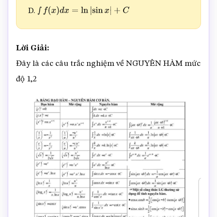
D.
∫
f
(
x
)
d
x
=
ln
|
sin
x
|
+
C
Lời Giải:
Đây là các câu trắc nghiệm về NGUYÊN HÀM mức
độ 1,2