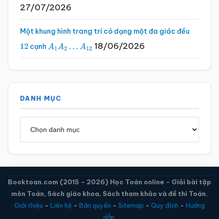
27/07/2026
Một khung hình trang trí có dạng một đa giác đều
18/06/2026
cạnh
12
A
1
A
2
…
A
12
DANH MỤC
Danh
mục
Booktoan.com (2015 - 2026) Học Toán online - Giải bài tập
môn Toán, Sách giáo khoa, Sách tham khảo và đề thi Toán.
Giới thiệu
-
Liên hệ
-
Bản quyền
-
Sitemap
-
Quy định
-
Hướng
dẫn.