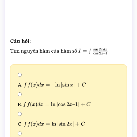
Câu hỏi:
Tìm nguyên hàm của hàm số
I
=
∫
sin
2
x
d
x
cos
2
x
–
1
A.
∫
f
(
x
)
d
x
=
–
ln
|
sin
x
|
+
C
B.
∫
f
(
x
)
d
x
=
ln
|
cos
2
x
–
1
|
+
C
C.
∫
f
(
x
)
d
x
=
ln
|
sin
2
x
|
+
C