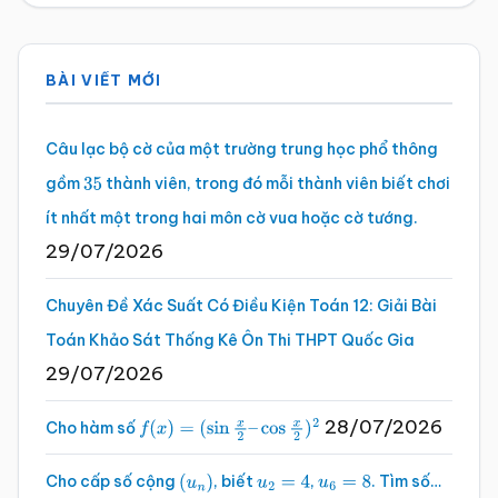
Sidebar
BÀI VIẾT MỚI
chính
Câu lạc bộ cờ của một trường trung học phổ thông
gồm
thành viên, trong đó mỗi thành viên biết chơi
35
ít nhất một trong hai môn cờ vua hoặc cờ tướng.
29/07/2026
Chuyên Đề Xác Suất Có Điều Kiện Toán 12: Giải Bài
Toán Khảo Sát Thống Kê Ôn Thi THPT Quốc Gia
29/07/2026
28/07/2026
Cho hàm số
f
(
x
)
=
(
sin
x
2
–
cos
x
2
)
2
Cho cấp số cộng
, biết
,
. Tìm số…
(
u
n
)
u
2
=
4
u
6
=
8