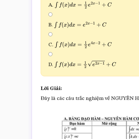
A.
∫
f
(
x
)
d
x
=
1
2
e
2
x
−
1
+
C
B.
∫
f
(
x
)
d
x
=
e
2
x
−
1
+
C
C.
∫
f
(
x
)
d
x
=
1
2
e
4
x
−
2
+
C
D.
∫
f
(
x
)
d
x
=
1
2
e
2
x
−
1
+
C
Lời Giải:
Đây là các câu trắc nghiệm về NGUYÊN 