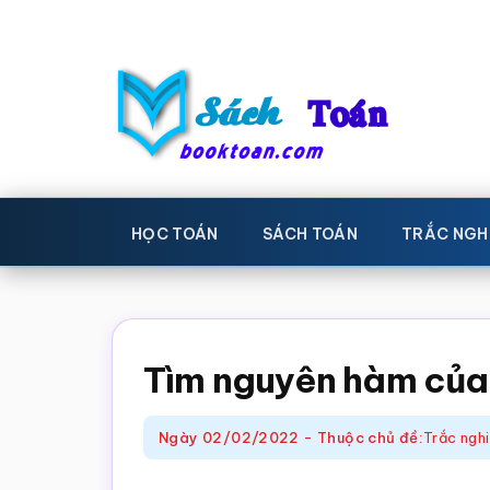
Skip
Bỏ
to
qua
main
primary
content
sidebar
Sách
Học
toán,
Toán
HỌC TOÁN
SÁCH TOÁN
TRẮC NGH
Đề
-
thi
toán,
Học
Sách
Tìm nguyên hàm của
toán
giáo
khoa
Ngày
02/02/2022
-
Thuộc chủ đề:
Trắc ngh
Toán,