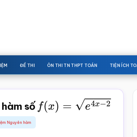
IỆM
ĐỀ THI
ÔN THI TN THPT TOÁN
TIỆN ÍCH T
 hàm số
f
(
x
)
=
e
4
x
−
2
iệm Nguyên hàm