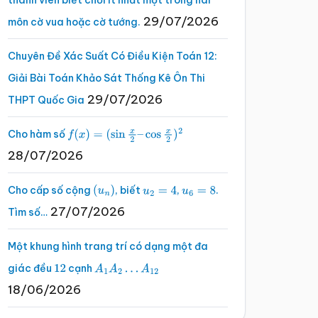
thành viên biết chơi ít nhất một trong hai
29/07/2026
môn cờ vua hoặc cờ tướng.
Chuyên Đề Xác Suất Có Điều Kiện Toán 12:
Giải Bài Toán Khảo Sát Thống Kê Ôn Thi
29/07/2026
THPT Quốc Gia
Cho hàm số
f
(
x
)
=
(
sin
x
2
–
cos
x
2
)
2
28/07/2026
Cho cấp số cộng
, biết
,
.
(
u
n
)
u
2
=
4
u
6
=
8
27/07/2026
Tìm số…
Một khung hình trang trí có dạng một đa
giác đều
cạnh
12
A
1
A
2
…
A
12
18/06/2026