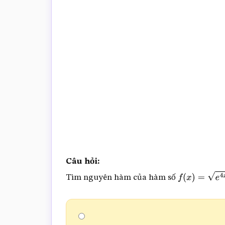
trắc
nghiệm
Toán
online
Câu hỏi:
Tìm nguyên hàm của hàm số
f
(
x
)
=
e
4
x
−
2