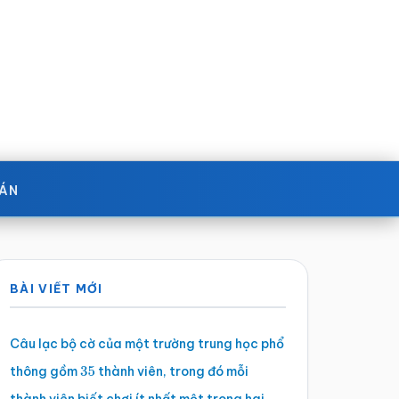
OÁN
Sidebar
BÀI VIẾT MỚI
chính
Câu lạc bộ cờ của một trường trung học phổ
thông gồm
thành viên, trong đó mỗi
35