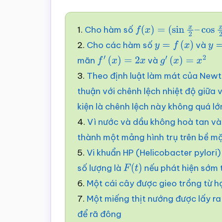
1.
Cho hàm số
f
(
x
)
=
(
sin
x
2
–
cos
x
2
)
2.
Cho các hàm số
và
y
=
f
(
x
)
y
=
mãn
và
f
′
(
x
)
=
2
x
g
′
(
x
)
=
x
2
3.
Theo định luật làm mát của Newto
thuận với chênh lệch nhiệt độ giữa 
kiện là chênh lệch này không quá lớ
4.
Vì nước và dầu không hoà tan và
thành một mảng hình trụ trên bề m
5.
Vi khuẩn HP (Helicobacter pylori
số lượng là
nếu phát hiện sớm 
F
(
t
)
6.
Một cái cây được gieo trồng từ h
7.
Một miếng thịt nướng được lấy ra
để rã đông