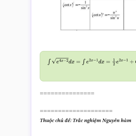
∫
e
4
x
−
2
d
x
=
∫
e
2
x
−
1
d
x
=
1
2
e
2
x
−
1
+
C
===============
====================
Thuộc chủ đề: Trắc nghiệm Nguyên hàm