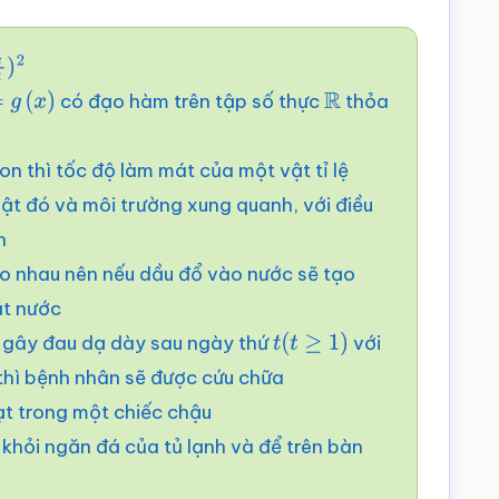
2
có đạo hàm trên tập số thực
thỏa
g
(
x
)
R
n thì tốc độ làm mát của một vật tỉ lệ
vật đó và môi trường xung quanh, với điều
n
o nhau nên nếu dầu đổ vào nước sẽ tạo
ặt nước
) gây đau dạ dày sau ngày thứ
với
t
(
t
≥
1
)
thì bệnh nhân sẽ được cứu chữa
ạt trong một chiếc chậu
 khỏi ngăn đá của tủ lạnh và để trên bàn