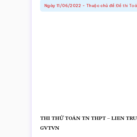
trắc
Ngày
11/06/2022
-
Thuộc chủ đề:
Đề thi To
nghiệm
Toán
online
THI THỬ TOÁN TN THPT – LIEN TR
GVTVN