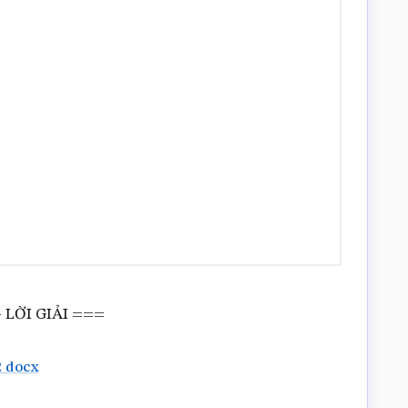
 LỜI GIẢI ===
 docx