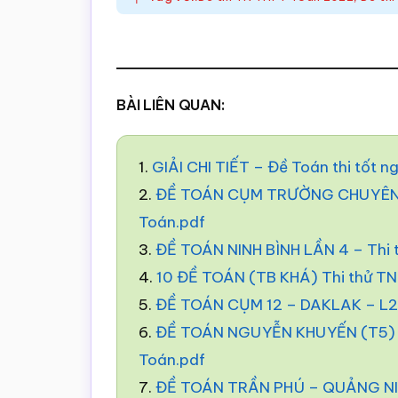
BÀI LIÊN QUAN:
1.
GIẢI CHI TIẾT – Đề Toán thi tốt 
2.
ĐỀ TOÁN CỤM TRƯỜNG CHUYÊN –
Toán.pdf
3.
ĐỀ TOÁN NINH BÌNH LẦN 4 – Thi
4.
10 ĐỀ TOÁN (TB KHÁ) Thi thử T
5.
ĐỀ TOÁN CỤM 12 – DAKLAK – L2 
6.
ĐỀ TOÁN NGUYỄN KHUYẾN (T5) –
Toán.pdf
7.
ĐỀ TOÁN TRẦN PHÚ – QUẢNG NIN