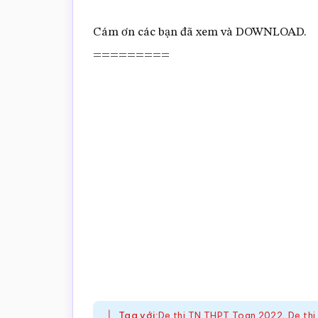
Cám ơn các bạn đã xem và DOWNLOAD.
=========
Tag với:
De thi TN THPT Toan 2022
,
De thi