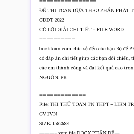
================
ĐỀ THI TOAN DỰA THEO PHẦN PHÁT 
GDDT 2022
CÓ LỜI GIẢI CHI TIẾT – FILE WORD
==========
booktoan.com chia sẻ đến các bạn Bộ đ
có đáp án chi tiết giúp các bạn đối chiếu
các em thành công và đạt kết quả cao tro
NGUỒN: FB
=============
File: THI THỬ TOÁN TN THPT – LIEN 
GVTVN
SIZE: 1582683
———– xem file DOCX PHẦN ĐỀ—