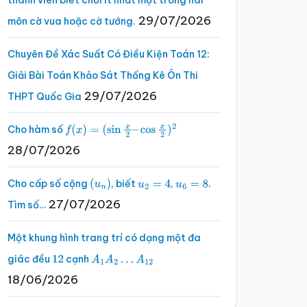
thành viên biết chơi ít nhất một trong hai
29/07/2026
môn cờ vua hoặc cờ tướng.
Chuyên Đề Xác Suất Có Điều Kiện Toán 12:
Giải Bài Toán Khảo Sát Thống Kê Ôn Thi
29/07/2026
THPT Quốc Gia
Cho hàm số
f
(
x
)
=
(
sin
x
2
–
cos
x
2
)
2
28/07/2026
Cho cấp số cộng
, biết
,
.
(
u
n
)
u
2
=
4
u
6
=
8
27/07/2026
Tìm số…
Một khung hình trang trí có dạng một đa
giác đều
cạnh
12
A
1
A
2
…
A
12
18/06/2026