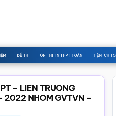
IỆM
ĐỀ THI
ÔN THI TN THPT TOÁN
TIỆN ÍCH T
HPT – LIEN TRUONG
– 2022 NHOM GVTVN –