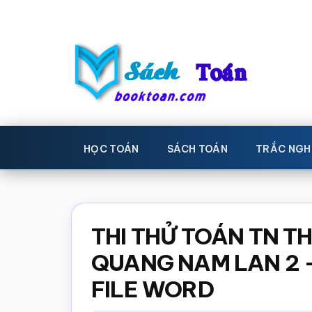
Skip
Bỏ
to
qua
main
primary
content
sidebar
Sách
Học
toán,
Toán
HỌC TOÁN
SÁCH TOÁN
TRẮC NGH
Đề
-
thi
toán,
Học
Sách
THI THỬ TOÁN TN T
toán
giáo
QUANG NAM LAN 2 
khoa
FILE WORD
Toán,