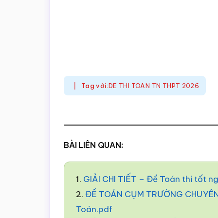
Tag với:
DE THI TOAN TN THPT 2026
BÀI LIÊN QUAN:
1.
GIẢI CHI TIẾT – Đề Toán thi tốt 
2.
ĐỀ TOÁN CỤM TRƯỜNG CHUYÊN –
Toán.pdf