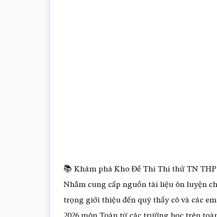
trắc
nghiệm
Toán
online
📚 Khám phá Kho Đề Thi Thi thử TN THP
Nhằm cung cấp nguồn tài liệu ôn luyện c
trọng giới thiệu đến quý thầy cô và các e
2026 môn Toán từ các trường học trên toà