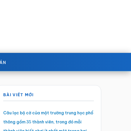
OÁN
Sidebar
BÀI VIẾT MỚI
chính
Câu lạc bộ cờ của một trường trung học phổ
thông gồm
thành viên, trong đó mỗi
35