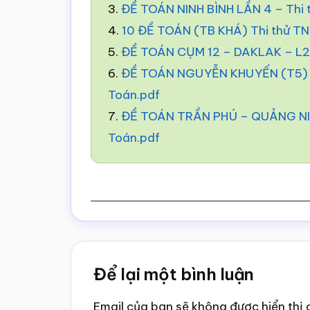
3.
ĐỀ TOÁN NINH BÌNH LẦN 4 – Thi
4.
10 ĐỀ TOÁN (TB KHÁ) Thi thử T
5.
ĐỀ TOÁN CỤM 12 – DAKLAK – L2 
6.
ĐỀ TOÁN NGUYỄN KHUYẾN (T5) –
Toán.pdf
7.
ĐỀ TOÁN TRẦN PHÚ – QUẢNG NIN
Toán.pdf
Reader
Để lại một bình luận
Interactions
Email của bạn sẽ không được hiển thị 