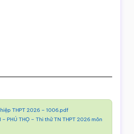
nghiệp THPT 2026 – 1006.pdf
 PHÚ THỌ – Thi thử TN THPT 2026 môn