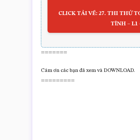
CLICK TẢI VỀ: 27. THI THỬ 
TĨNH – L1 
=======
Cám ơn các bạn đã xem và DOWNLOAD.
=========