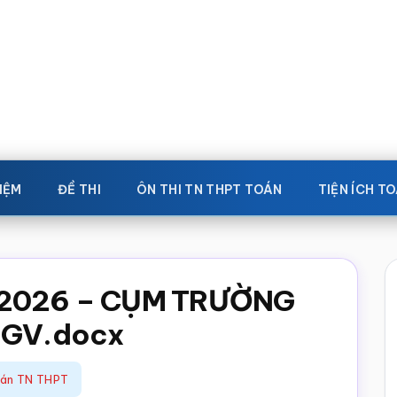
IỆM
ĐỀ THI
ÔN THI TN THPT TOÁN
TIỆN ÍCH T
– 2026 – CỤM TRƯỜNG
– GV.docx
oán TN THPT