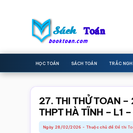
Skip
Bỏ
to
qua
main
primary
content
sidebar
Sách
Học
toán,
Toán
HỌC TOÁN
SÁCH TOÁN
TRẮC NGH
Đề
-
thi
toán,
Học
Sách
27. THI THỬ TOAN 
toán
giáo
THPT HÀ TĨNH – L1 
khoa
Toán,
Ngày
28/02/2026
-
Thuộc chủ đề:
Đề thi T