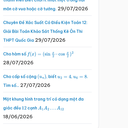
thành viên biết chơi ít nhất một trong hai
29/07/2026
môn cờ vua hoặc cờ tướng.
Chuyên Đề Xác Suất Có Điều Kiện Toán 12:
Giải Bài Toán Khảo Sát Thống Kê Ôn Thi
29/07/2026
THPT Quốc Gia
Cho hàm số
f
(
x
)
=
(
sin
x
2
–
cos
x
2
)
2
28/07/2026
Cho cấp số cộng
, biết
,
.
(
u
n
)
u
2
=
4
u
6
=
8
27/07/2026
Tìm số…
Một khung hình trang trí có dạng một đa
giác đều
cạnh
12
A
1
A
2
…
A
12
18/06/2026