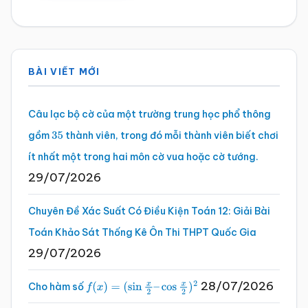
Sidebar
BÀI VIẾT MỚI
chính
Câu lạc bộ cờ của một trường trung học phổ thông
gồm
thành viên, trong đó mỗi thành viên biết chơi
35
ít nhất một trong hai môn cờ vua hoặc cờ tướng.
29/07/2026
Chuyên Đề Xác Suất Có Điều Kiện Toán 12: Giải Bài
Toán Khảo Sát Thống Kê Ôn Thi THPT Quốc Gia
29/07/2026
28/07/2026
Cho hàm số
f
(
x
)
=
(
sin
x
2
–
cos
x
2
)
2