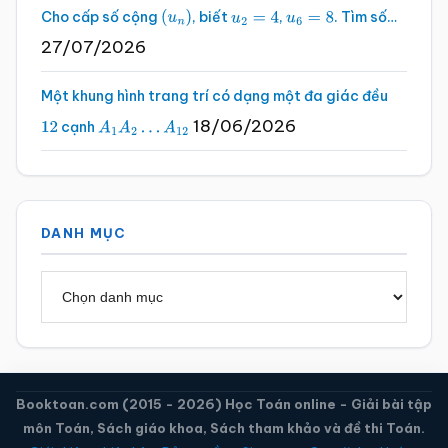
Cho cấp số cộng
, biết
,
. Tìm số…
(
u
n
)
u
2
=
4
u
6
=
8
27/07/2026
Một khung hình trang trí có dạng một đa giác đều
18/06/2026
cạnh
12
A
1
A
2
…
A
12
DANH MỤC
Danh
mục
Booktoan.com (2015 - 2026) Học Toán online - Giải bài tập
môn Toán, Sách giáo khoa, Sách tham khảo và đề thi Toán.