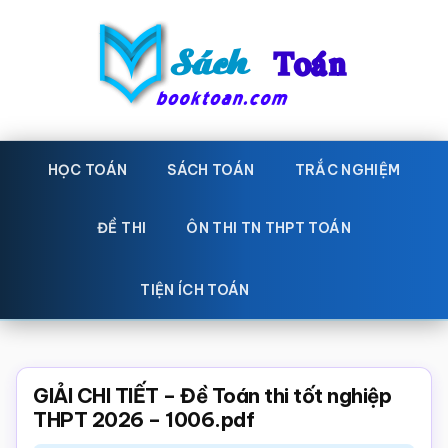
Skip
Bỏ
to
qua
main
primary
content
sidebar
Sách
Học
toán,
HỌC TOÁN
SÁCH TOÁN
TRẮC NGHIỆM
Toán
Đề
-
thi
ĐỀ THI
ÔN THI TN THPT TOÁN
toán,
Học
Sách
TIỆN ÍCH TOÁN
toán
giáo
khoa
Toán,
GIẢI CHI TIẾT – Đề Toán thi tốt nghiệp
trắc
THPT 2026 – 1006.pdf
nghiệm