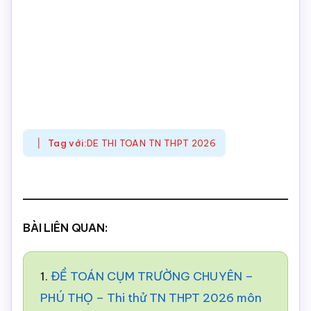
Tag với:
DE THI TOAN TN THPT 2026
BÀI LIÊN QUAN:
1.
ĐỀ TOÁN CỤM TRƯỜNG CHUYÊN –
PHÚ THỌ – Thi thử TN THPT 2026 môn