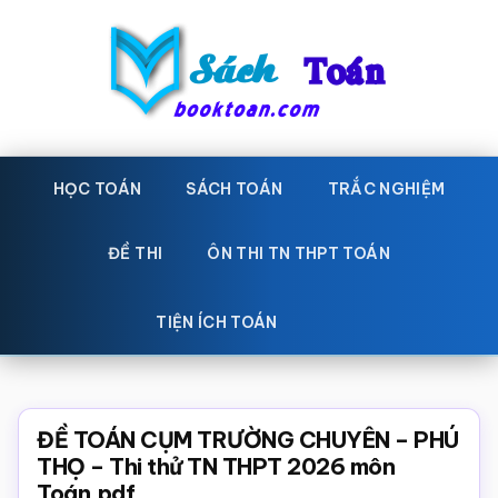
Skip
Bỏ
to
qua
main
primary
content
sidebar
Sách
Học
toán,
HỌC TOÁN
SÁCH TOÁN
TRẮC NGHIỆM
Toán
Đề
-
thi
ĐỀ THI
ÔN THI TN THPT TOÁN
toán,
Học
Sách
TIỆN ÍCH TOÁN
toán
giáo
khoa
Toán,
ĐỀ TOÁN CỤM TRƯỜNG CHUYÊN – PHÚ
trắc
THỌ – Thi thử TN THPT 2026 môn
Toán.pdf
nghiệm