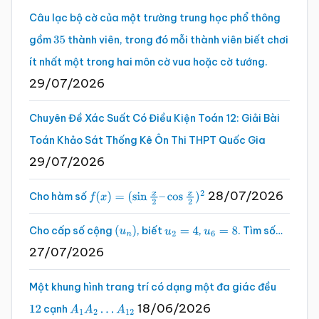
Câu lạc bộ cờ của một trường trung học phổ thông
gồm
thành viên, trong đó mỗi thành viên biết chơi
35
ít nhất một trong hai môn cờ vua hoặc cờ tướng.
29/07/2026
Chuyên Đề Xác Suất Có Điều Kiện Toán 12: Giải Bài
Toán Khảo Sát Thống Kê Ôn Thi THPT Quốc Gia
29/07/2026
28/07/2026
Cho hàm số
f
(
x
)
=
(
sin
x
2
–
cos
x
2
)
2
Cho cấp số cộng
, biết
,
. Tìm số…
(
u
n
)
u
2
=
4
u
6
=
8
27/07/2026
Một khung hình trang trí có dạng một đa giác đều
18/06/2026
cạnh
12
A
1
A
2
…
A
12