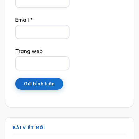
Email
*
Trang web
Sidebar
BÀI VIẾT MỚI
chính