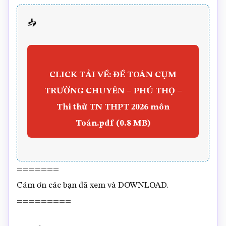
📥
CLICK TẢI VỀ: ĐỀ TOÁN CỤM
TRƯỜNG CHUYÊN – PHÚ THỌ –
Thi thử TN THPT 2026 môn
Toán.pdf (0.8 MB)
=======
Cám ơn các bạn đã xem và DOWNLOAD.
=========